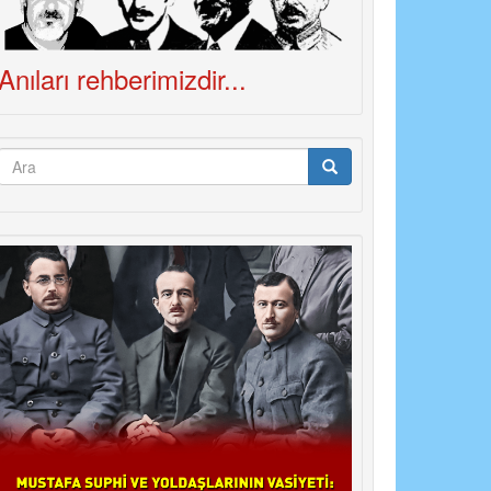
Anıları rehberimizdir...
Arama
formu
Ara