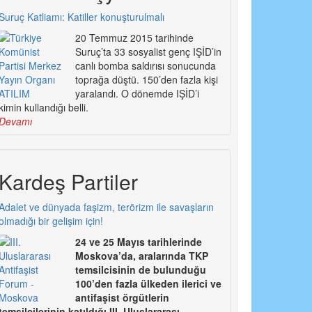
Suruç Katliamı: Katiller konuşturulmalı
20 Temmuz 2015 tarihinde
Suruç’ta 33 sosyalist genç IŞİD’in
canlı bomba saldırısı sonucunda
toprağa düştü. 150’den fazla kişi
yaralandı. O dönemde IŞİD’i
kimin kullandığı belli.
Devamı
Kardeş Partiler
Adalet ve dünyada faşizm, terörizm ile savaşların
olmadığı bir gelişim için!
24 ve 25 Mayıs tarihlerinde
Moskova’da, aralarında TKP
temsilcisinin de bulunduğu
100’den fazla ülkeden ilerici ve
antifaşist örgütlerin
temsilcilerinin katıldığı III. Uluslararası