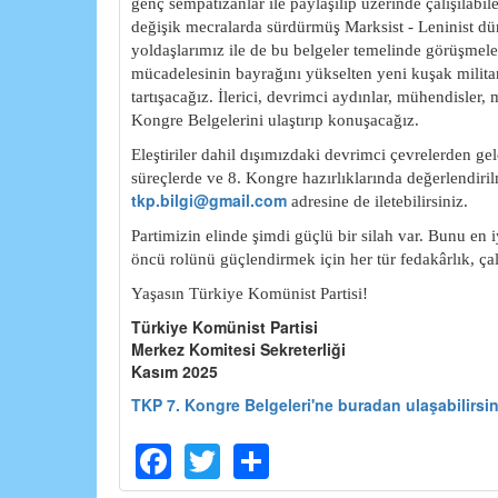
genç sempatizanlar ile paylaşılıp üzerinde çalışılab
değişik mecralarda sürdürmüş Marksist - Leninist du
yoldaşlarımız ile de bu belgeler temelinde görüşmeler 
mücadelesinin bayrağını yükselten yeni kuşak mi
lit
tartışacağız. İlerici, devrimci aydınlar, mühendisler,
Kongre Bel
gelerini ulaştırıp konuşacağız.
Eleştiriler dahil dışımızdaki devrimci çevrelerden ge
süreçlerde ve 8. Kongre hazırlıklarında değerlendirilme
tkp.bilgi@gmail.com
adresine de iletebilirsiniz.
Partimizin elinde şimdi güçlü bir silah var. Bunu en 
öncü rolünü güçlendirmek için her tür fedakârlık,
Yaşasın Türkiye Komünist Partisi!
Türkiye Komünist Partisi
Merkez Komitesi Sekreterliği
Kasım 2025
TKP 7. Kongre Belgeleri'ne buradan ulaşabilirsin
Facebook
Twitter
Share