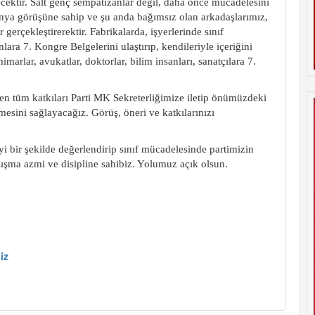
ilecektir. Salt genç sempatizanlar değil, daha önce mücadelesini
̈nya görüşüne sahip ve şu anda bağımsız olan arkadaşlarımız,
gerçekleştirerektir. Fabrikalarda, işyer
lerinde sınıf
anlara 7. Kongre Belgelerini ulaştırıp, kendileriyle içeriğini
 mimarlar, avukatlar, doktorlar, bilim insanları, sanatçılara 7.
len tüm katkıları Parti MK Sekreterliğimize iletip önümüzdeki
sini sağlayacağız. Görüş, öneri ve katkılarınızı
iyi bir şekilde değerlendirip sınıf mücadelesinde partimizin
 çalışma azmi ve disipline sahibiz. Yolumuz açık olsun.
iz