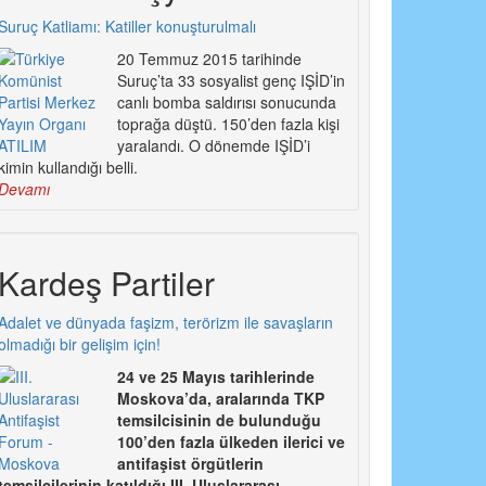
Suruç Katliamı: Katiller konuşturulmalı
20 Temmuz 2015 tarihinde
Suruç’ta 33 sosyalist genç IŞİD’in
canlı bomba saldırısı sonucunda
toprağa düştü. 150’den fazla kişi
yaralandı. O dönemde IŞİD’i
kimin kullandığı belli.
Devamı
Kardeş Partiler
Adalet ve dünyada faşizm, terörizm ile savaşların
olmadığı bir gelişim için!
24 ve 25 Mayıs tarihlerinde
Moskova’da, aralarında TKP
temsilcisinin de bulunduğu
100’den fazla ülkeden ilerici ve
antifaşist örgütlerin
temsilcilerinin katıldığı III. Uluslararası