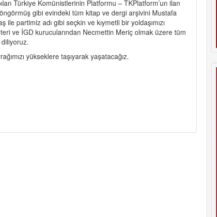
pılan Türkiye Komünistlerinin Platformu – TKPlatform’un ilan
i öngörmüş gibi evindeki tüm kitap ve dergi arşivini Mustafa
 ile partimiz adı gibi seçkin ve kıymetli bir yoldaşımızı
reteri ve İGD kurucularından Necmettin Meriç olmak üzere tüm
 diliyoruz.
yrağımızı yükseklere taşıyarak yaşatacağız.