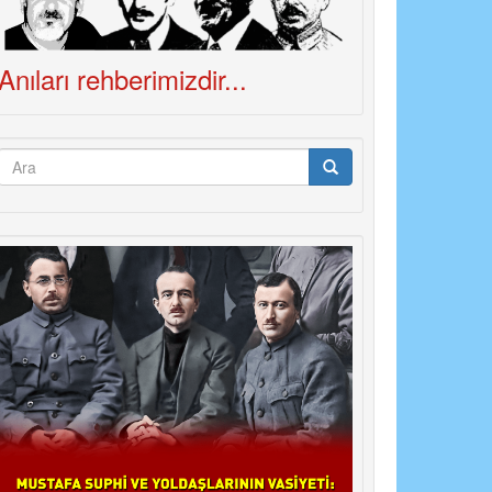
Anıları rehberimizdir...
Arama
formu
Ara