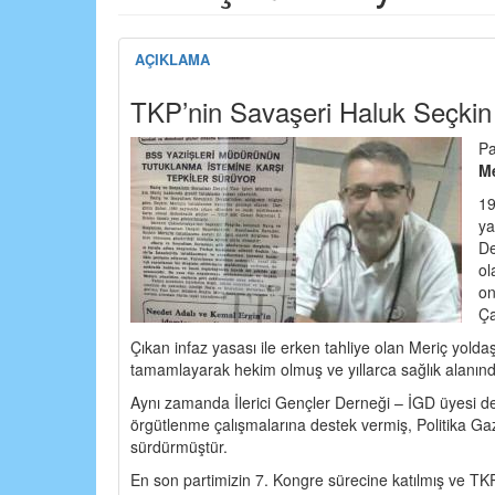
AÇIKLAMA
TKP’nin Savaşeri Haluk Seçkin 
Pa
Me
19
ya
De
ol
on
Ça
Çıkan infaz yasası ile erken tahliye olan Meriç yolda
tamamlayarak hekim olmuş ve yıllarca sağlık alanında
Aynı zamanda İlerici Gençler Derneği – İGD üyesi de
örgütlenme çalışmalarına destek vermiş, Politika Ga
sürdürmüştür.
En son partimizin 7. Kongre sürecine katılmış ve TKP 