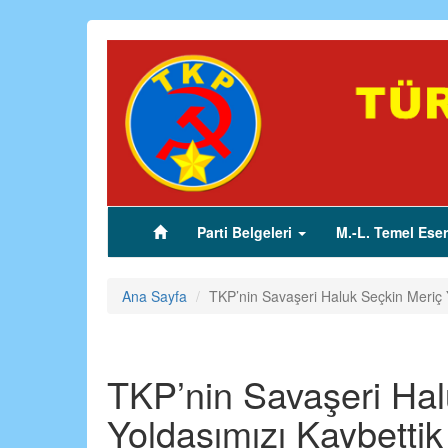
Ana
içeriğe
atla
Parti Belgeleri
M.-L. Temel Eser
(current)
Ana Sayfa
TKP’nin Savaşeri Haluk Seçkin Meriç 
TKP’nin Savaşeri Hal
Yoldaşımızı Kaybettik