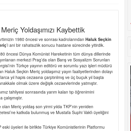
Meriç Yoldaşımızı Kaybettik
rtimizin 1980 öncesi ve sonrası kadrolarından
Haluk Seçkin
riç
’i ani bir rahatsızlık sonucu hastane sürecinde yitirdik.
80 öncesi Dünya Komünist Hareketinin tüm dünya dillerinde
yınlanan merkezi Prag’da olan Barış ve Sosyalizm Sorunları
rgisi’nin Türkçe yayının editörü ve sorumlu yazı işleri müdürü
an Haluk Seçkin Meriç yoldaşımız yayın faaliyetlerinden dolayı
larca yıl hapis cezasına çarptırılmış ve üç buçuk yıl başta
nakkale olmak üzere değişik cezaevlerinde yatmıştır.
şımız tahliyesi sonrasında yarım kalan tıp öğrenimini
 çalışmıştır.
 olan Meriç yoldaş son yirmi yılda TKP’nin yeniden
zetesi’ne katkıda bulunmuş ve Mustafa Suphi Vakfı üyeliğini
eski üyeleri ile birlikte Türkiye Komünistlerinin Platformu