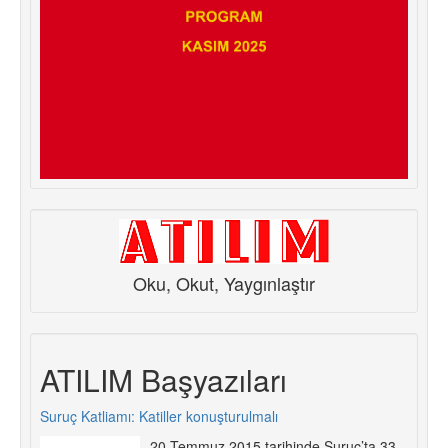
Oku, Okut, Yaygınlaştır
ATILIM Başyazıları
Suruç Katliamı: Katiller konuşturulmalı
20 Temmuz 2015 tarihinde Suruç’ta 33