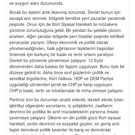
ve soygun alanı durumunda.
Ancak bu sistem artık tıkanmış durumda. Devlet bunun için
savaşa son vermek, bölgede kendine yeni pazarlar yaratmak
peşinde. Onun için de Kürt Siyasal Hareketi ile müzakere
yürütme zorunluluğuna geldi. Bir yandan bu şekilde çözüm
ararken, diğer yandan bölgede yeni fırsatlar peşinde tehlikeli
senaryolar yazıyor. Ülkeyi ekonomik ve politik olarak
yönetemediğinden, halk yığınlarının tepkilerini başından
önlemek için korkunç bir baskı ve terör ortamı yaratıyor.
Devleti bu yöntemle yönetmeye çalışıyor. 12 Eylül
döneminden daha baskıcı bir faşizm uyguluyor. Bunu öyle bir
düzeye getirdi ki, daha önce sınıf güçlerinin politik ve
sendikal örgütlerine, Kürt halkına, HDP ve DEM Partiye
uyguladığı yöntemleri şimdi de CHP’ye karşı uyguluyor.
CHP’yi baskı, terör ve tutuklamalar ile imha etmeye çalışıyor.
Partimiz tüm bu durumları analiz ederek, devleti elinde tutan
işbirlikçi oligarşinin sorunlarını, iç çelişkilerini, zaaflarını
devrimci bir politika ile sınıf mücadelesinin yararına fırsata
çevirmeye çalışıyor. Ülkenin en diri politik gücü Kürt siyasal
hareketi, sınıfın devrimci ve sosyalist güçleri, en geniş anti-
faşist demokrat politik kesimler ile barış ve demokrasi