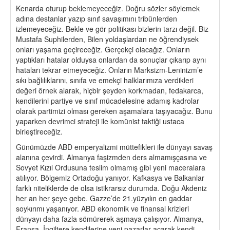
Kenarda oturup beklemeyeceğiz. Doğru sözler söylemek
adına destanlar yazıp sınıf savaşımını tribünlerden
izlemeyeceğiz. Bekle ve gör politikası bizlerin tarzı değil. Biz
Mustafa Suphilerden, Bilen yoldaşlardan ne öğrendiysek
onları yaşama geçireceğiz. Gerçekçi olacağız. Onların
yaptıkları hatalar olduysa onlardan da sonuçlar çıkarıp aynı
hataları tekrar etmeyeceğiz. Onların Marksizm-Leninizm’e
sıkı bağlılıklarını, sınıfa ve emekçi halklarımıza verdikleri
değeri örnek alarak, hiçbir şeyden korkmadan, fedakarca,
kendilerini partiye ve sınıf mücadelesine adamış kadrolar
olarak partimizi olması gereken aşamalara taşıyacağız. Bunu
yaparken devrimci strateji ile komünist taktiği ustaca
birleştireceğiz.
Günümüzde ABD emperyalizmi müttefikleri ile dünyayı savaş
alanına çevirdi. Almanya faşizmden ders almamışçasına ve
Sovyet Kızıl Ordusuna teslim olmamış gibi yeni maceralara
atılıyor. Bölgemiz Ortadoğu yanıyor. Kafkasya ve Balkanlar
farklı niteliklerde de olsa istikrarsız durumda. Doğu Akdeniz
her an her şeye gebe. Gazze’de 21.yüzyılın en gaddar
soykırımı yaşanıyor. ABD ekonomik ve finansal krizleri
dünyayı daha fazla sömürerek aşmaya çalışıyor. Almanya,
Fransa, İngiltere kendilerine yeni pazarlar açarak kendi