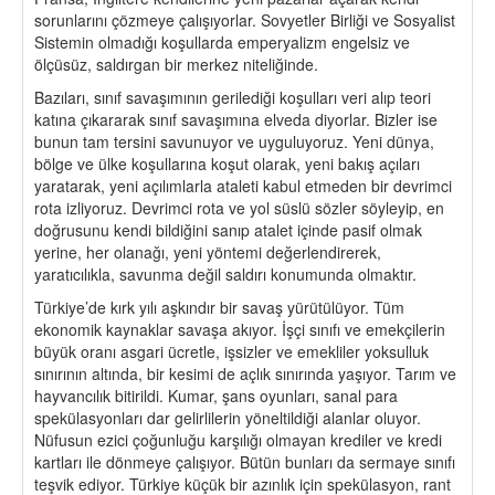
sorunlarını çözmeye çalışıyorlar. Sovyetler Birliği ve Sosyalist
Sistemin olmadığı koşullarda emperyalizm engelsiz ve
ölçüsüz, saldırgan bir merkez niteliğinde.
Bazıları, sınıf savaşımının gerilediği koşulları veri alıp teori
katına çıkararak sınıf savaşımına elveda diyorlar. Bizler ise
bunun tam tersini savunuyor ve uyguluyoruz. Yeni dünya,
bölge ve ülke koşullarına koşut olarak, yeni bakış açıları
yaratarak, yeni açılımlarla ataleti kabul etmeden bir devrimci
rota izliyoruz. Devrimci rota ve yol süslü sözler söyleyip, en
doğrusunu kendi bildiğini sanıp atalet içinde pasif olmak
yerine, her olanağı, yeni yöntemi değerlendirerek,
yaratıcılıkla, savunma değil saldırı konumunda olmaktır.
Türkiye’de kırk yılı aşkındır bir savaş yürütülüyor. Tüm
ekonomik kaynaklar savaşa akıyor. İşçi sınıfı ve emekçilerin
büyük oranı asgari ücretle, işsizler ve emekliler yoksulluk
sınırının altında, bir kesimi de açlık sınırında yaşıyor. Tarım ve
hayvancılık bitirildi. Kumar, şans oyunları, sanal para
spekülasyonları dar gelirlilerin yöneltildiği alanlar oluyor.
Nüfusun ezici çoğunluğu karşılığı olmayan krediler ve kredi
kartları ile dönmeye çalışıyor. Bütün bunları da sermaye sınıfı
teşvik ediyor. Türkiye küçük bir azınlık için spekülasyon, rant