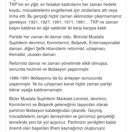
TKP’nin en yiğit, en fedakar kadrolarını her zaman hedefe
koydu, mücadelelerini engellemek için zindanlara attı veya
imha etti. Bu gerçeği hiçbir zaman aklımızdan çıkarmamamız
gerekiyor. 1921, 1927, 1951, 1971, 1981… TKP ne zaman
başını kaldırsa en ağır saldırılar ile karşı karşıya kaldı.
Partide her zaman iki damar oldu. Birincisi Mustafa
Suphilerin devrimci, Kominternci, Bolşevik, Enternasyonalist
damarı, diğeri Şefik Hüsnülerin reformist, uzlaşmacı,
Kemalist, ulusalcı damarı.
Reformist damar ne zaman yönetimde etkili olmuşsa,
sonunda hezimet ve likidasyon yaşanmıştır.
1986-1991 likidasyonu da bu anlayışın sonucunda
yaşanmıştır. Ve bu uzlaşmacı kanat hiçbir zaman partiyi
tekrar ayağa kaldıramamıştır.
Bizler Mustafa Suphilerin Marksist-Leninist, devrimci,
Kominternci ve Bolşevik geleneğinin taşıyıcıları olarak
partimizi likidasyon bataklığından çıkardık. Geçmiş
mücadelelerin zengin deneyimleri ve günümüz gerçekliği
temelinde yeni bir yol açıyoruz. Partimizin yenilgileri kadar
önemli olan başarıları ilham kaynağımızı oluşturuyor.