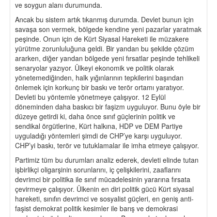
ve soygun alanı durumunda.
Ancak bu sistem artık tıkanmış durumda. Devlet bunun için
savaşa son vermek, bölgede kendine yeni pazarlar yaratmak
peşinde. Onun için de Kürt Siyasal Hareketi ile müzakere
yürütme zorunluluğuna geldi. Bir yandan bu şekilde çözüm
ararken, diğer yandan bölgede yeni fırsatlar peşinde tehlikeli
senaryolar yazıyor. Ülkeyi ekonomik ve politik olarak
yönetemediğinden, halk yığınlarının tepkilerini başından
önlemek için korkunç bir baskı ve terör ortamı yaratıyor.
Devleti bu yöntemle yönetmeye çalışıyor. 12 Eylül
döneminden daha baskıcı bir faşizm uyguluyor. Bunu öyle bir
düzeye getirdi ki, daha önce sınıf güçlerinin politik ve
sendikal örgütlerine, Kürt halkına, HDP ve DEM Partiye
uyguladığı yöntemleri şimdi de CHP’ye karşı uyguluyor.
CHP’yi baskı, terör ve tutuklamalar ile imha etmeye çalışıyor.
Partimiz tüm bu durumları analiz ederek, devleti elinde tutan
işbirlikçi oligarşinin sorunlarını, iç çelişkilerini, zaaflarını
devrimci bir politika ile sınıf mücadelesinin yararına fırsata
çevirmeye çalışıyor. Ülkenin en diri politik gücü Kürt siyasal
hareketi, sınıfın devrimci ve sosyalist güçleri, en geniş anti-
faşist demokrat politik kesimler ile barış ve demokrasi