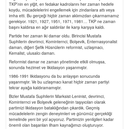
TKP’nin en yiğit, en fedakar kadrolarını her zaman hedefe
koydu, mücadelelerini engellemek için zindanlara attı veya
imha etti. Bu gerçeği hiçbir zaman aklımızdan çıkarmamamız
gerekiyor. 1921, 1927, 1951, 1971, 1981… TKP ne zaman
başını kaldırsa en ağır saldırılar ile karşı karşıya kaldı.
Partide her zaman iki damar oldu. Birincisi Mustafa
Suphilerin devrimci, Kominternci, Bolşevik, Enternasyonalist
damarı, diğeri Şefik Hüsnülerin reformist, uzlaşmacı,
Kemalist, ulusalcı damarı.
Reformist damar ne zaman yönetimde etkili olmuşsa,
sonunda hezimet ve likidasyon yaşanmıştır.
1986-1991 likidasyonu da bu anlayışın sonucunda
yaşanmıştır. Ve bu uzlaşmacı kanat hiçbir zaman partiyi
tekrar ayağa kaldıramamıştır.
Bizler Mustafa Suphilerin Marksist-Leninist, devrimci,
Kominternci ve Bolşevik geleneğinin taşıyıcıları olarak
partimizi likidasyon bataklığından çıkardık. Geçmiş
mücadelelerin zengin deneyimleri ve günümüz gerçekliği
temelinde yeni bir yol açıyoruz. Partimizin yenilgileri kadar
önemli olan başarıları ilham kaynağımızı oluşturuyor.