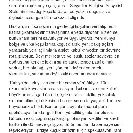
sorunlarını çözmeye çalışıyorlar. Sovyetler Birliği ve Sosyalist
Sistemin olmadığı koşullarda emperyalizm engelsiz ve
ölçüsüz, saldırgan bir merkez niteliğinde.
Bazıları, sınıf savaşımının gerilediği koşulları veri alıp teori
katına çıkararak sınıf savaşımına elveda diyorlar. Bizler ise
bunun tam tersini savunuyor ve uyguluyoruz. Yeni dünya,
bölge ve ülke koşullarına koşut olarak, yeni bakış açıları
yaratarak, yeni açılımlarla ataleti kabul etmeden bir devrimci
rota izliyoruz. Devrimci rota ve yol süslü sözler söyleyip, en
doğrusunu kendi bildiğini sanıp atalet içinde pasif olmak
yerine, her olanağı, yeni yöntemi değerlendirerek,
yaratıcılıkla, savunma değil saldırı konumunda olmaktır.
Türkiye’de kırk yılı aşkındır bir savaş yürütülüyor. Tüm
ekonomik kaynaklar savaşa akıyor. İşçi sınıfı ve emekçilerin
büyük oranı asgari ücretle, işsizler ve emekliler yoksulluk
sınırının altında, bir kesimi de açlık sınırında yaşıyor. Tarım ve
hayvancılık bitirildi. Kumar, şans oyunları, sanal para
spekülasyonları dar gelirlilerin yöneltildiği alanlar oluyor.
Nüfusun ezici çoğunluğu karşılığı olmayan krediler ve kredi
kartları ile dönmeye çalışıyor. Bütün bunları da sermaye sınıfı
teşvik ediyor. Türkiye küçük bir azınlık için spekülasyon, rant