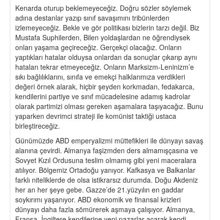
Kenarda oturup beklemeyeceğiz. Doğru sözler söylemek
adına destanlar yazıp sınıf savaşımını tribünlerden
izlemeyeceğiz. Bekle ve gör politikası bizlerin tarzı değil. Biz
Mustafa Suphilerden, Bilen yoldaşlardan ne öğrendiysek
onları yaşama geçireceğiz. Gerçekçi olacağız. Onların
yaptıkları hatalar olduysa onlardan da sonuçlar çıkarıp aynı
hataları tekrar etmeyeceğiz. Onların Marksizm-Leninizm’e
sıkı bağlılıklarını, sınıfa ve emekçi halklarımıza verdikleri
değeri örnek alarak, hiçbir şeyden korkmadan, fedakarca,
kendilerini partiye ve sınıf mücadelesine adamış kadrolar
olarak partimizi olması gereken aşamalara taşıyacağız. Bunu
yaparken devrimci strateji ile komünist taktiği ustaca
birleştireceğiz.
Günümüzde ABD emperyalizmi müttefikleri ile dünyayı savaş
alanına çevirdi. Almanya faşizmden ders almamışçasına ve
Sovyet Kızıl Ordusuna teslim olmamış gibi yeni maceralara
atılıyor. Bölgemiz Ortadoğu yanıyor. Kafkasya ve Balkanlar
farklı niteliklerde de olsa istikrarsız durumda. Doğu Akdeniz
her an her şeye gebe. Gazze’de 21.yüzyılın en gaddar
soykırımı yaşanıyor. ABD ekonomik ve finansal krizleri
dünyayı daha fazla sömürerek aşmaya çalışıyor. Almanya,
Fransa, İngiltere kendilerine yeni pazarlar açarak kendi