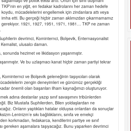
sağlamlaştı ve politik etkisi arttı. Onun için sınıf düşmanı
TKP’nin en yiğit, en fedakar kadrolarını her zaman hedefe
koydu, mücadelelerini engellemek için zindanlara attı veya
imha etti. Bu gerçeği hiçbir zaman aklımızdan çıkarmamamız
gerekiyor. 1921, 1927, 1951, 1971, 1981… TKP ne zaman
.
Suphilerin devrimci, Kominternci, Bolşevik, Enternasyonalist
 Kemalist, ulusalcı damarı.
 sonunda hezimet ve likidasyon yaşanmıştır.
anmıştır. Ve bu uzlaşmacı kanat hiçbir zaman partiyi tekrar
 Kominternci ve Bolşevik geleneğinin taşıyıcıları olarak
 mücadelelerin zengin deneyimleri ve günümüz gerçekliği
i kadar önemli olan başarıları ilham kaynağımızı oluşturuyor.
ek adına destanlar yazıp sınıf savaşımını tribünlerden
 değil. Biz Mustafa Suphilerden, Bilen yoldaşlardan ne
cağız. Onların yaptıkları hatalar olduysa onlardan da sonuçlar
sizm-Leninizm’e sıkı bağlılıklarını, sınıfa ve emekçi
eyden korkmadan, fedakarca, kendilerini partiye ve sınıf
ası gereken aşamalara taşıyacağız. Bunu yaparken devrimci