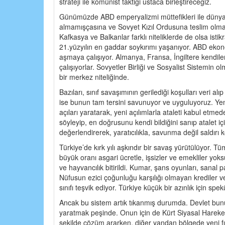
strateji ile komünist taktiği ustaca birleştireceğiz.
Günümüzde ABD emperyalizmi müttefikleri ile dünya
almamışçasına ve Sovyet Kızıl Ordusuna teslim olmam
Kafkasya ve Balkanlar farklı niteliklerde de olsa i
21.yüzyılın en gaddar soykırımı yaşanıyor. ABD ekon
aşmaya çalışıyor. Almanya, Fransa, İngiltere kendil
çalışıyorlar. Sovyetler Birliği ve Sosyalist Sistemin
bir merkez niteliğinde.
Bazıları, sınıf savaşımının gerilediği koşulları veri alı
ise bunun tam tersini savunuyor ve uyguluyoruz. Yeni
açıları yaratarak, yeni açılımlarla ataleti kabul etmed
söyleyip, en doğrusunu kendi bildiğini sanıp atalet i
değerlendirerek, yaratıcılıkla, savunma değil saldırı
Türkiye’de kırk yılı aşkındır bir savaş yürütülüyor. T
büyük oranı asgari ücretle, işsizler ve emekliler yoksul
ve hayvancılık bitirildi. Kumar, şans oyunları, sanal pa
Nüfusun ezici çoğunluğu karşılığı olmayan krediler ve
sınıfı teşvik ediyor. Türkiye küçük bir azınlık için 
Ancak bu sistem artık tıkanmış durumda. Devlet bun
yaratmak peşinde. Onun için de Kürt Siyasal Hareke
şekilde çözüm ararken, diğer yandan bölgede yeni fır