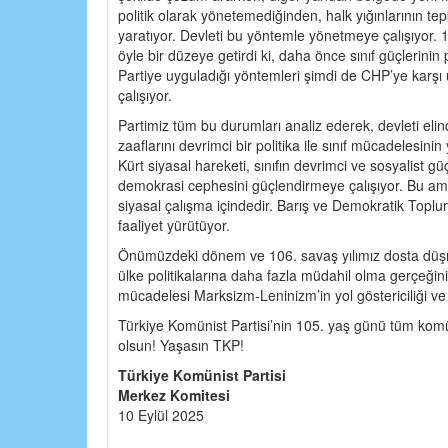
politik olarak yönetemediğinden, halk yığınlarının te
yaratıyor. Devleti bu yöntemle yönetmeye çalışıyor.
öyle bir düzeye getirdi ki, daha önce sınıf güçlerinin
Partiye uyguladığı yöntemleri şimdi de CHP’ye karşı 
çalışıyor.
Partimiz tüm bu durumları analiz ederek, devleti elinde t
zaaflarını devrimci bir politika ile sınıf mücadelesinin
Kürt siyasal hareketi, sınıfın devrimci ve sosyalist güç
demokrasi cephesini güçlendirmeye çalışıyor. Bu ama
siyasal çalışma içindedir. Barış ve Demokratik Toplu
faaliyet yürütüyor.
Önümüzdeki dönem ve 106. savaş yılımız dosta düşm
ülke politikalarına daha fazla müdahil olma gerçeğin
mücadelesi Marksizm-Leninizm’in yol göstericiliği ve 
Türkiye Komünist Partisi’nin 105. yaş günü tüm komüni
olsun! Yaşasın TKP!
Türkiye Komünist Partisi
Merkez Komitesi
10 Eylül 2025