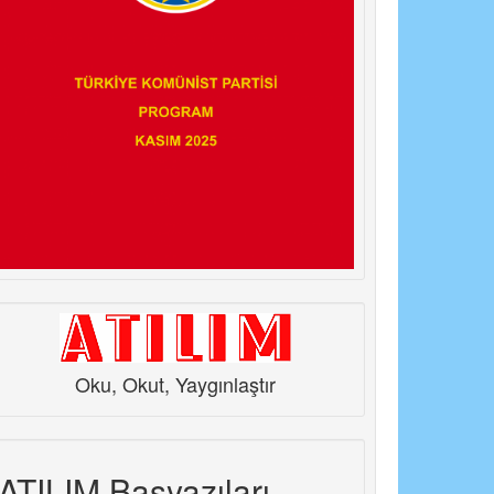
Oku, Okut, Yaygınlaştır
ATILIM Başyazıları