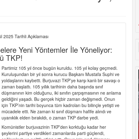
l 2025 Tarihli Açıklaması
ere Yeni Yöntemler İle Yöneliyor:
lü TKP!
Partimiz 105 yıl önce bugün kuruldu. 105 yıl kolay geçmedi.
Kuruluşundan bir yıl sonra kurucu Başkanı Mustafa Suphi ve
yoldaşlarını kaybetti. Burjuvazi TKP’ye karşı kanlı bir savaşı o
zaman başlattı. 105 yıllık tarihinin daha başında sınıf
düşmanının kim olduğunu, iki sınıfın çarpışmasının ne anlama
geldiğini yaşadı. Bu gerçek hiçbir zaman değişmedi. Onun
için TKP’nin tarihi boyunca tüm kadroları bu bilinçle yetişti ve
mücadele etti. Ne zaman ki sınıf düşmanı hafife alındı ve
uyanıklık elden bırakıldı, o zaman TKP darbe yedi.
Komünistler burjuvazinin TKP’den korktuğu kadar her
şeylerini partiye verdikleri zamanlarda parti güçlendi,