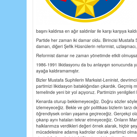
başını kaldırsa en ağır saldırılar ile karşı karşıya kaldı
Partide her zaman iki damar oldu. Birincisi Mustafa 
damarı, diğeri Şefik Hüsnülerin reformist, uzlaşmacı,
Reformist damar ne zaman yönetimde etkili olmuşsa,
1986-1991 likidasyonu da bu anlayışın sonucunda yaş
ayağa kaldıramamıştır.
Bizler Mustafa Suphilerin Marksist-Leninist, devrimci,
partimizi likidasyon bataklığından çıkardık. Geçmiş
temelinde yeni bir yol açıyoruz. Partimizin yenilgiler
Kenarda oturup beklemeyeceğiz. Doğru sözler söylem
izlemeyeceğiz. Bekle ve gör politikası bizlerin tarzı
öğrendiysek onları yaşama geçireceğiz. Gerçekçi ola
çıkarıp aynı hataları tekrar etmeyeceğiz. Onların Mark
halklarımıza verdikleri değeri örnek alarak, hiçbir ş
mücadelesine adamış kadrolar olarak partimizi olm