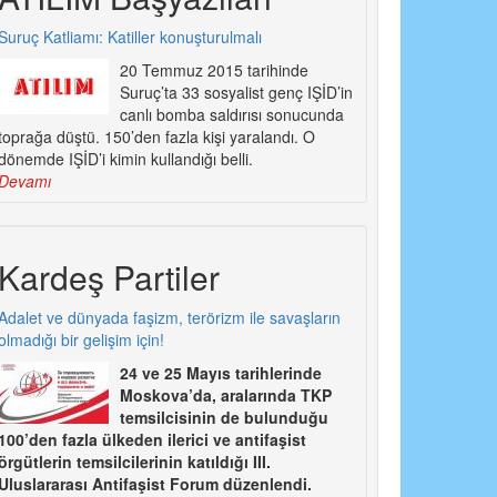
Suruç Katliamı: Katiller konuşturulmalı
20 Temmuz 2015 tarihinde
Suruç’ta 33 sosyalist genç IŞİD’in
canlı bomba saldırısı sonucunda
toprağa düştü. 150’den fazla kişi yaralandı. O
dönemde IŞİD’i kimin kullandığı belli.
Devamı
Kardeş Partiler
Adalet ve dünyada faşizm, terörizm ile savaşların
olmadığı bir gelişim için!
24 ve 25 Mayıs tarihlerinde
Moskova’da, aralarında TKP
temsilcisinin de bulunduğu
100’den fazla ülkeden ilerici ve antifaşist
örgütlerin temsilcilerinin katıldığı III.
Uluslararası Antifaşist Forum düzenlendi.