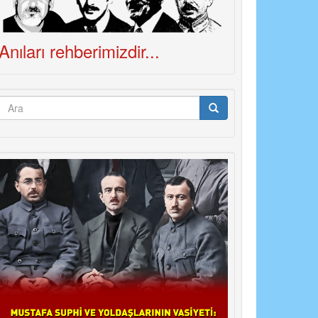
Anıları rehberimizdir...
Arama
formu
Ara