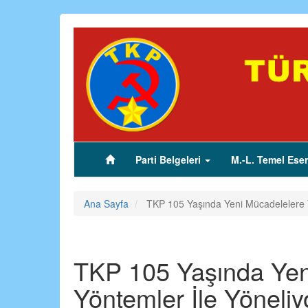
Ana
içeriğe
atla
Parti Belgeleri
M.-L. Temel Eser
(current)
Ana Sayfa
TKP 105 Yaşında Yeni Mücadelelere Y
TKP 105 Yaşında Yen
Yöntemler İle Yöneliy