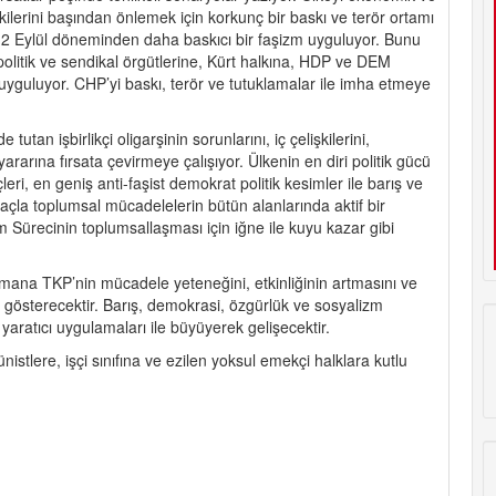
pkilerini başından önlemek için korkunç bir baskı ve terör ortamı
 12 Eylül döneminden daha baskıcı bir faşizm uyguluyor. Bunu
 politik ve sendikal örgütlerine, Kürt halkına, HDP ve DEM
uyguluyor. CHP’yi baskı, terör ve tutuklamalar ile imha etmeye
utan işbirlikçi oligarşinin sorunlarını, iç çelişkilerini,
 yararına fırsata çevirmeye çalışıyor. Ülkenin en diri politik gücü
leri, en geniş anti-faşist demokrat politik kesimler ile barış ve
çla toplumsal mücadelelerin bütün alanlarında aktif bir
m Sürecinin toplumsallaşması için iğne ile kuyu kazar gibi
ana TKP’nin mücadele yeteneğini, etkinliğinin artmasını ve
i gösterecektir. Barış, demokrasi, özgürlük ve sosyalizm
yaratıcı uygulamaları ile büyüyerek gelişecektir.
stlere, işçi sınıfına ve ezilen yoksul emekçi halklara kutlu