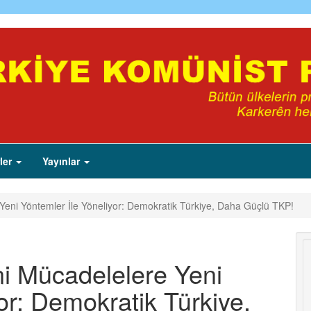
ler
Yayınlar
eni Yöntemler İle Yöneliyor: Demokratik Türkiye, Daha Güçlü TKP!
i Mücadelelere Yeni
or: Demokratik Türkiye,