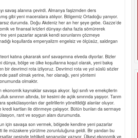
yı savaş alanına çevirdi. Almanya faşizmden ders
ış gibi yeni maceralara atılıyor. Bölgemiz Ortadoğu yanıyor.
stikrarsız durumda. Doğu Akdeniz her an her şeye gebe. Gazze’de
omik ve finansal krizleri dünyayı daha fazla sömürerek
erine yeni pazarlar açarak kendi sorunlarını çözmeye
 olmadığı koşullarda emperyalizm engelsiz ve ölçüsüz, saldırgan
p teori katına çıkararak sınıf savaşımına elveda diyorlar. Bizler
 dünya, bölge ve ülke koşullarına koşut olarak, yeni bakış
en bir devrimci rota izliyoruz. Devrimci rota ve yol süslü sözler
çinde pasif olmak yerine, her olanağı, yeni yöntemi
 konumunda olmaktır.
üm ekonomik kaynaklar savaşa akıyor. İşçi sınıfı ve emekçilerin
luk sınırının altında, bir kesimi de açlık sınırında yaşıyor. Tarım
ra spekülasyonları dar gelirlilerin yöneltildiği alanlar oluyor.
 kredi kartları ile dönmeye çalışıyor. Bütün bunları da sermaye
spekülasyon, rant ve soygun alanı durumunda.
un için savaşa son vermek, bölgede kendine yeni pazarlar
ti ile müzakere yürütme zorunluluğuna geldi. Bir yandan bu
satlar peşinde tehlikeli senaryolar yazıyor. Ülkeyi ekonomik ve