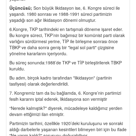
Üçüncüsü;
Son büyük likidasyon ise, 6. Kongre süreci ile
yaşandı. 1980 sonrası ve 1988-1991 süreci partimizin
yaşadığı son ağır likidasyon dönemi olmuştur.
6.Kongre, TKP tarihindeki en tartışmalı döneme işaret eder.
Bu kongre süreci, TKP’nin bağımsız bir komünist parti olarak
varlığını sürdürmesi yerine, TİP ile birleşme sonrası önce
TBKP ve daha sonra geniş bir "legal sol parti" çizgisine
yönelme kararlarını içeriyordu.
Bu süreç sonunda:1988’de TKP ve TİP birleştirilerek TBKP
kuruldu.
Bu adım, birçok kadro tarafından "likidasyon" (partinin
tasfiyesi) olarak değerlendirildi.
7. Kongremiz tam da bu bağlamda, 6. Kongre’nin partimizi
fesih kararını iptal ederek, likidasyona son vermiştir
“Nerede kalmıştık?" diyerek, mücadeleye kaldığımız yerden
devam ettiğimizi ilan etmiştir.
Partimizin tarihini, özellikle 1920’deki kuruluşunu ve sonraki
aldığı darbelerle yaşanan kesintileri bilmeyen biri için bu ifade
"Ne yarım kaldı?" sorusunu doğurabiliyor.