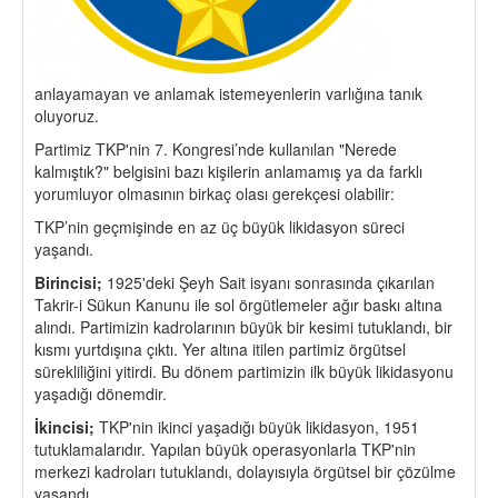
anlayamayan ve anlamak istemeyenlerin varlığına tanık
oluyoruz.
Partimiz TKP'nin 7. Kongresi’nde kullanılan "Nerede
kalmıştık?" belgisini bazı kişilerin anlamamış ya da farklı
yorumluyor olmasının birkaç olası gerekçesi olabilir:
TKP’nin geçmişinde en az üç büyük likidasyon süreci
yaşandı.
Birincisi;
1925'deki Şeyh Sait isyanı sonrasında çıkarılan
Takrir-i Sükun Kanunu ile sol örgütlemeler ağır baskı altına
alındı. Partimizin kadrolarının büyük bir kesimi tutuklandı, bir
kısmı yurtdışına çıktı. Yer altına itilen partimiz örgütsel
sürekliliğini yitirdi. Bu dönem partimizin ilk büyük likidasyonu
yaşadığı dönemdir.
İkincisi;
TKP'nin ikinci yaşadığı büyük likidasyon, 1951
tutuklamalarıdır. Yapılan büyük operasyonlarla TKP'nin
merkezi kadroları tutuklandı, dolayısıyla örgütsel bir çözülme
yaşandı.