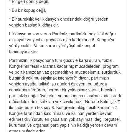
* Bir geri dönüş değil,
* Bu bir kopuş değil,
* Bir süreklilik ve likidasyon öncesindeki doğru yerden
yeniden başladık iddiasıdır.
Likidasyona son veren Partimiz, partimizin belgisini doğru
algılayan ve yeni algılayacak olan kadrolarla 8. Kongre'ye
yürüyecektir. Ve bu kararlı yürüyüşümüz engel
tanımayacaktır.
Partimizin likidasyonuna tüm gücüyle karşı duran, "biz 6.
Kongre'nin fesih kararına kadar hiç mücadeleden, program
ve politikamızdan vaz geçmedik ve mücadelemizi sürdürdük,
bu şimdi yok mu sayılmak isteniyor?" diyen, partimizin
yeniden ayağa kalktığı şu günleri özleyen, bu uğurda
çabalarını sürdüren, nerede bir yoldaşımız varsa, hepsine
partimizin doğal üyeleridir ve bu sonuca ulaşılmasında ısrarlı
mücadelelerinin katkıları yok sayılamaz. “Nerede Kalmıştık?”
ile ifade edilen tek şey 6. Kongrenin aldığı fesih kararının 7.
Kongre tarafından kaldırılması ve kalınan yerden devam
edilmesidir. Yürütülen çabaların yok sayılması değil örgütsel,
kurumsal ve organsal parti yapısının kaldığı yerden devam
etmesini ifade eder.