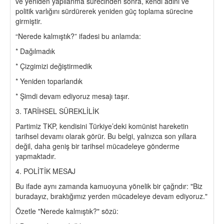
ve yeniden yapılanma sürecinden sonra, kendi adını ve
politik varlığını sürdürerek yeniden güç toplama sürecine
girmiştir.
“Nerede kalmıştık?” ifadesi bu anlamda:
* Dağılmadık
* Çizgimizi değiştirmedik
* Yeniden toparlandık
* Şimdi devam ediyoruz mesajı taşır.
3. TARİHSEL SÜREKLİLİK
Partimiz TKP, kendisini Türkiye’deki komünist hareketin
tarihsel devamı olarak görür. Bu belgi, yalnızca son yıllara
değil, daha geniş bir tarihsel mücadeleye gönderme
yapmaktadır.
4. POLİTİK MESAJ
Bu ifade aynı zamanda kamuoyuna yönelik bir çağrıdır: "Biz
buradayız, bıraktığımız yerden mücadeleye devam ediyoruz."
Özetle "Nerede kalmıştık?" sözü: