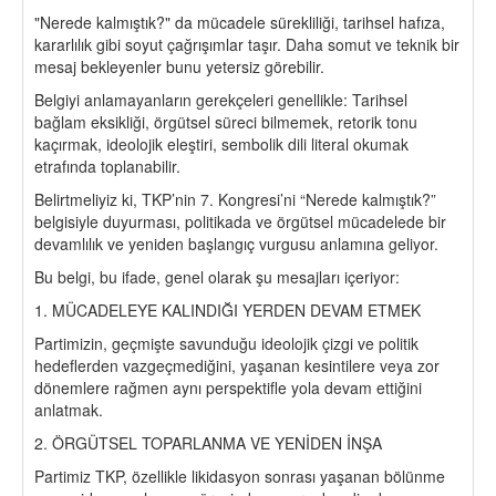
"Nerede kalmıştık?" da mücadele sürekliliği, tarihsel hafıza,
kararlılık gibi soyut çağrışımlar taşır. Daha somut ve teknik bir
mesaj bekleyenler bunu yetersiz görebilir.
Belgiyi anlamayanların gerekçeleri genellikle: Tarihsel
bağlam eksikliği, örgütsel süreci bilmemek, retorik tonu
kaçırmak, ideolojik eleştiri, sembolik dili literal okumak
etrafında toplanabilir.
Belirtmeliyiz ki, TKP’nin 7. Kongresi’ni “Nerede kalmıştık?”
belgisiyle duyurması, politikada ve örgütsel mücadelede bir
devamlılık ve yeniden başlangıç vurgusu anlamına geliyor.
Bu belgi, bu ifade, genel olarak şu mesajları içeriyor:
1. MÜCADELEYE KALINDIĞI YERDEN DEVAM ETMEK
Partimizin, geçmişte savunduğu ideolojik çizgi ve politik
hedeflerden vazgeçmediğini, yaşanan kesintilere veya zor
dönemlere rağmen aynı perspektifle yola devam ettiğini
anlatmak.
2. ÖRGÜTSEL TOPARLANMA VE YENİDEN İNŞA
Partimiz TKP, özellikle likidasyon sonrası yaşanan bölünme