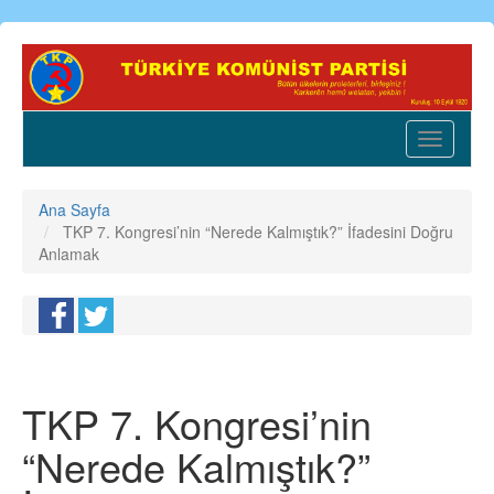
Ana
içeriğe
atla
Toggle
navigatio
Ana Sayfa
TKP 7. Kongresi’nin “Nerede Kalmıştık?” İfadesini Doğru
Anlamak
TKP 7. Kongresi’nin
“Nerede Kalmıştık?”