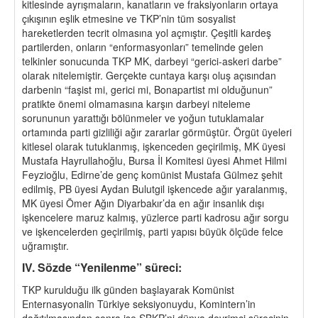
kitlesinde ayrışmaların, kanatların ve fraksiyonların ortaya
çıkışının eşlik etmesine ve TKP’nin tüm sosyalist
hareketlerden tecrit olmasına yol açmıştır. Çeşitli kardeş
partilerden, onların “enformasyonları” temelinde gelen
telkinler sonucunda TKP MK, darbeyi “gerici-askeri darbe”
olarak nitelemiştir. Gerçekte cuntaya karşı oluş açısından
darbenin “faşist mi, gerici mi, Bonapartist mi olduğunun”
pratikte önemi olmamasına karşın darbeyi niteleme
sorununun yarattığı bölünmeler ve yoğun tutuklamalar
ortamında parti gizliliği ağır zararlar görmüştür. Örgüt üyeleri
kitlesel olarak tutuklanmış, işkenceden geçirilmiş, MK üyesi
Mustafa Hayrullahoğlu, Bursa İl Komitesi üyesi Ahmet Hilmi
Feyzioğlu, Edirne’de genç komünist Mustafa Gülmez şehit
edilmiş, PB üyesi Aydan Bulutgil işkencede ağır yaralanmış,
MK üyesi Ömer Ağın Diyarbakır’da en ağır insanlık dışı
işkencelere maruz kalmış, yüzlerce parti kadrosu ağır sorgu
ve işkencelerden geçirilmiş, parti yapısı büyük ölçüde felce
uğramıştır.
IV. Sözde “Yenilenme” süreci:
TKP kurulduğu ilk günden başlayarak Komünist
Enternasyonalin Türkiye seksiyonuydu, Komintern’in
dağıtılmasından sonra ise SBKP’ni dünya devrimci sürecinin