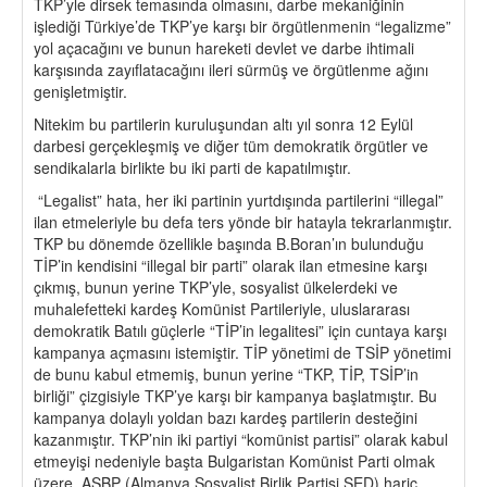
TKP’yle dirsek temasında olmasını, darbe mekaniğinin
işlediği Türkiye’de TKP’ye karşı bir örgütlenmenin “legalizme”
yol açacağını ve bunun hareketi devlet ve darbe ihtimali
karşısında zayıflatacağını ileri sürmüş ve örgütlenme ağını
genişletmiştir.
Nitekim bu partilerin kuruluşundan altı yıl sonra 12 Eylül
darbesi gerçekleşmiş ve diğer tüm demokratik örgütler ve
sendikalarla birlikte bu iki parti de kapatılmıştır.
“Legalist” hata, her iki partinin yurtdışında partilerini “illegal”
ilan etmeleriyle bu defa ters yönde bir hatayla tekrarlanmıştır.
TKP bu dönemde özellikle başında B.Boran’ın bulunduğu
TİP’in kendisini “illegal bir parti” olarak ilan etmesine karşı
çıkmış, bunun yerine TKP’yle, sosyalist ülkelerdeki ve
muhalefetteki kardeş Komünist Partileriyle, uluslararası
demokratik Batılı güçlerle “TİP’in legalitesi” için cuntaya karşı
kampanya açmasını istemiştir. TİP yönetimi de TSİP yönetimi
de bunu kabul etmemiş, bunun yerine “TKP, TİP, TSİP’in
birliği” çizgisiyle TKP’ye karşı bir kampanya başlatmıştır. Bu
kampanya dolaylı yoldan bazı kardeş partilerin desteğini
kazanmıştır. TKP’nin iki partiyi “komünist partisi” olarak kabul
etmeyişi nedeniyle başta Bulgaristan Komünist Parti olmak
üzere, ASBP (Almanya Sosyalist Birlik Partisi SED) hariç,