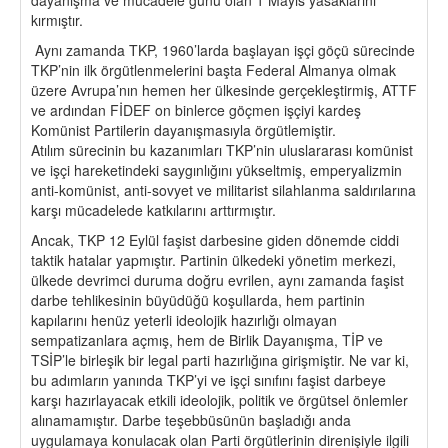
kırmıştır.
Aynı zamanda TKP, 1960’larda başlayan işçi göçü sürecinde
TKP’nin ilk örgütlenmelerini başta Federal Almanya olmak
üzere Avrupa’nın hemen her ülkesinde gerçekleştirmiş, ATTF
ve ardından FİDEF on binlerce göçmen işçiyi kardeş
Komünist Partilerin dayanışmasıyla örgütlemiştir.
Atılım sürecinin bu kazanımları TKP’nin uluslararası komünist
ve işçi hareketindeki saygınlığını yükseltmiş, emperyalizmin
anti-komünist, anti-sovyet ve militarist silahlanma saldırılarına
karşı mücadelede katkılarını arttırmıştır.
Ancak, TKP 12 Eylül faşist darbesine giden dönemde ciddi
taktik hatalar yapmıştır. Partinin ülkedeki yönetim merkezi,
ülkede devrimci duruma doğru evrilen, aynı zamanda faşist
darbe tehlikesinin büyüdüğü koşullarda, hem partinin
kapılarını henüz yeterli ideolojik hazırlığı olmayan
sempatizanlara açmış, hem de Birlik Dayanışma, TİP ve
TSİP’le birleşik bir legal parti hazırlığına girişmiştir. Ne var ki,
bu adımların yanında TKP’yi ve işçi sınıfını faşist darbeye
karşı hazırlayacak etkili ideolojik, politik ve örgütsel önlemler
alınamamıştır. Darbe teşebbüsünün başladığı anda
uygulamaya konulacak olan Parti örgütlerinin direnişiyle ilgili