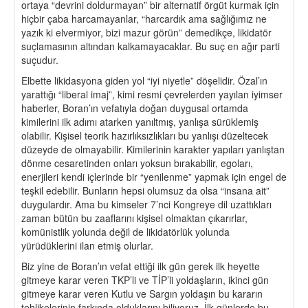
ortaya “devrini doldurmayan” bir alternatif örgüt kurmak için
hiçbir çaba harcamayanlar, “harcardık ama sağlığımız ne
yazık ki elvermiyor, bizi mazur görün” demedikçe, likidatör
suçlamasının altından kalkamayacaklar. Bu suç en ağır parti
suçudur.
Elbette likidasyona giden yol “iyi niyetle” döşelidir. Özal’ın
yarattığı “liberal imaj”, kimi resmi çevrelerden yayılan iyimser
haberler, Boran’ın vefatıyla doğan duygusal ortamda
kimilerini ilk adımı atarken yanıltmış, yanlışa sürüklemiş
olabilir. Kişisel teorik hazırlıksızlıkları bu yanlışı düzeltecek
düzeyde de olmayabilir. Kimilerinin karakter yapıları yanlıştan
dönme cesaretinden onları yoksun bırakabilir, egoları,
enerjileri kendi içlerinde bir “yenilenme” yapmak için engel de
teşkil edebilir. Bunların hepsi olumsuz da olsa “insana ait”
duygulardır. Ama bu kimseler 7’nci Kongreye dil uzattıkları
zaman bütün bu zaaflarını kişisel olmaktan çıkarırlar,
komünistlik yolunda değil de likidatörlük yolunda
yürüdüklerini ilan etmiş olurlar.
Biz yine de Boran’ın vefat ettiği ilk gün gerek ilk heyette
gitmeye karar veren TKP’li ve TİP’li yoldaşların, ikinci gün
gitmeye karar veren Kutlu ve Sargın yoldaşın bu kararın
tehlikelerinin farkında olduklarını biliyoruz. İlk günlerde bu