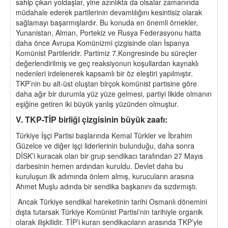
sahip çıkan yoldaşlar, yine azınlıkta da olsalar zamanında
müdahale ederek partilerinin devamlılığını kesintisiz olarak
sağlamayı başarmışlardır. Bu konuda en önemli örnekler,
Yunanistan, Alman, Portekiz ve Rusya Federasyonu hatta
daha önce Avrupa Komünizmi çizgisinde olan İspanya
Komünist Partileridir. Partimiz 7.Kongresinde bu süreçler
değerlendirilmiş ve geç reaksiyonun koşullardan kaynaklı
nedenleri irdelenerek kapsamlı bir öz eleştiri yapılmıştır.
TKP’nin bu alt-üst oluştan birçok komünist partisine göre
daha ağır bir durumla yüz yüze gelmesi, partiyi likide olmanın
eşiğine getiren iki büyük yanlış yüzünden olmuştur.
V. TKP-TİP birliği çizgisinin büyük zaafı:
Türkiye İşçi Partisi başlarında Kemal Türkler ve İbrahim
Güzelce ve diğer işçi liderlerinin bulunduğu, daha sonra
DİSK’i kuracak olan bir grup sendikacı tarafından 27 Mayıs
darbesinin hemen ardından kuruldu. Devlet daha bu
kuruluşun ilk adımında önlem almış, kurucuların arasına
Ahmet Muşlu adında bir sendika başkanını da sızdırmıştı.
Ancak Türkiye sendikal hareketinin tarihi Osmanlı dönemini
dışta tutarsak Türkiye Komünist Partisi’nin tarihiyle organik
olarak ilişkilidir. TİP’i kuran sendikacıların arasında TKP’yle