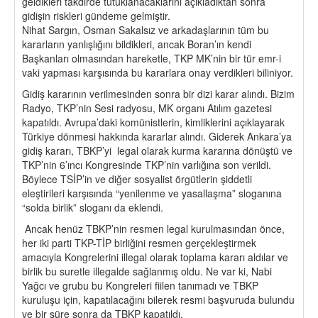
geldikleri takdirde tutuklanacaklarını açıkladıktan sonra
gidişin riskleri gündeme gelmiştir.
Nihat Sargın, Osman Sakalsız ve arkadaşlarının tüm bu
kararların yanlışlığını bildikleri, ancak Boran’ın kendi
Başkanları olmasından hareketle, TKP MK’nin bir tür emr-i
vaki yapması karşısında bu kararlara onay verdikleri biliniyor.
Gidiş kararının verilmesinden sonra bir dizi karar alındı. Bizim
Radyo, TKP’nin Sesi radyosu, MK organı Atılım gazetesi
kapatıldı. Avrupa’daki komünistlerin, kimliklerini açıklayarak
Türkiye dönmesi hakkında kararlar alındı. Giderek Ankara’ya
gidiş kararı, TBKP’yi legal olarak kurma kararına dönüştü ve
TKP’nin 6’ıncı Kongresinde TKP’nin varlığına son verildi.
Böylece TSİP’in ve diğer sosyalist örgütlerin şiddetli
eleştirileri karşısında “yenilenme ve yasallaşma” sloganına
“solda birlik” sloganı da eklendi.
Ancak henüz TBKP’nin resmen legal kurulmasından önce,
her iki parti TKP-TİP birliğini resmen gerçekleştirmek
amacıyla Kongrelerini illegal olarak toplama kararı aldılar ve
birlik bu suretle illegalde sağlanmış oldu. Ne var ki, Nabi
Yağcı ve grubu bu Kongreleri fiilen tanımadı ve TBKP
kuruluşu için, kapatılacağını bilerek resmi başvuruda bulundu
ve bir süre sonra da TBKP kapatıldı.