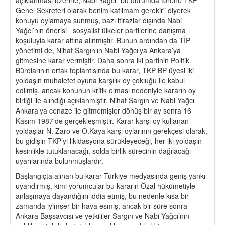
Genel Sekreteri olarak benim katılmam gerekir” diyerek
konuyu oylamaya sunmuş, bazı itirazlar dışında Nabi
Yağcı’nın önerisi sosyalist ülkeler partilerine danışma
koşuluyla karar altına alınmıştır. Bunun ardından da TİP
yönetimi de, Nihat Sargın’ın Nabi Yağcı’ya Ankara’ya
gitmesine karar vermiştir. Daha sonra iki partinin Politik
Bürolarının ortak toplantısında bu karar, TKP BP üyesi iki
yoldaşın muhalefet oyuna karşılık oy çokluğu ile kabul
edilmiş, ancak konunun kritik olması nedeniyle kararın oy
birliği ile alındığı açıklanmıştır. Nihat Sargın ve Nabi Yağcı
Ankara’ya cenaze ile gitmemişler dönüş bir ay sonra 16
Kasım 1987’de gerçekleşmiştir. Karar karşı oy kullanan
yoldaşlar N. Zaro ve O.Kaya karşı oylarının gerekçesi olarak,
bu gidişin TKP’yi likidasyona sürükleyeceği, her iki yoldaşın
kesinlikle tutuklanacağı, solda birlik sürecinin dağılacağı
uyarılarında bulunmuşlardır.
Başlangıçta alınan bu karar Türkiye medyasında geniş yankı
uyandırmış, kimi yorumcular bu kararın Özal hükümetiyle
anlaşmaya dayandığını iddia etmiş, bu nedenle kısa bir
zamanda iyimser bir hava esmiş, ancak bir süre sonra
Ankara Başsavcısı ve yetkililer Sargın ve Nabi Yağcı’nın