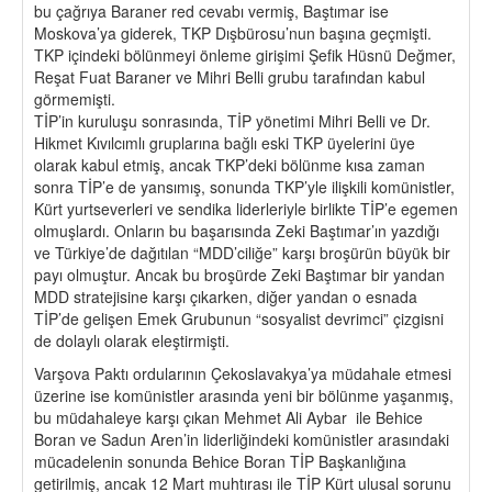
bu çağrıya Baraner red cevabı vermiş, Baştımar ise
Moskova’ya giderek, TKP Dışbürosu’nun başına geçmişti.
TKP içindeki bölünmeyi önleme girişimi Şefik Hüsnü Değmer,
Reşat Fuat Baraner ve Mihri Belli grubu tarafından kabul
görmemişti.
TİP’in kuruluşu sonrasında, TİP yönetimi Mihri Belli ve Dr.
Hikmet Kıvılcımlı gruplarına bağlı eski TKP üyelerini üye
olarak kabul etmiş, ancak TKP’deki bölünme kısa zaman
sonra TİP’e de yansımış, sonunda TKP’yle ilişkili komünistler,
Kürt yurtseverleri ve sendika liderleriyle birlikte TİP’e egemen
olmuşlardı. Onların bu başarısında Zeki Baştımar’ın yazdığı
ve Türkiye’de dağıtılan “MDD’ciliğe” karşı broşürün büyük bir
payı olmuştur. Ancak bu broşürde Zeki Baştımar bir yandan
MDD stratejisine karşı çıkarken, diğer yandan o esnada
TİP’de gelişen Emek Grubunun “sosyalist devrimci” çizgisni
de dolaylı olarak eleştirmişti.
Varşova Paktı ordularının Çekoslavakya’ya müdahale etmesi
üzerine ise komünistler arasında yeni bir bölünme yaşanmış,
bu müdahaleye karşı çıkan Mehmet Ali Aybar ile Behice
Boran ve Sadun Aren’in liderliğindeki komünistler arasındaki
mücadelenin sonunda Behice Boran TİP Başkanlığına
getirilmiş, ancak 12 Mart muhtırası ile TİP Kürt ulusal sorunu