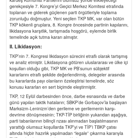
gerekçesiyle 7. Kongre’yi Geçici Merkez Komitesi etrafında
toplanan ve giderek güçlenen parti örgütleriyle toplama
zorunluğu doğmuştur. Yeni seçilen TKP MK, var olan bütün
TKP kökenli gruplara, 8. Kongre öncesinde partinin kapılarını,
likidasyona karşıtlık, tartışmada hoşgörü, eylemde birlik
temelinde açık tutma kararı almıştır.
II. Likidasyon:
TKP’nin 7. Kongresi likidasyon sürecini etraflı olarak tartışmış
ve analiz etmiştir. Likidasyona götüren uluslararası ve ülke içi
koşulları olduğu gibi, TKP MK ve PB’sunun sübjektif
kararlarını etraflı şekilde değerlendirmiş, delegeler arasında
bu kararlarda payı olanların özeleştirisi temelinde, söz
konusu kararları en sert biçimde eleştirmiştir.
TKP, 12 Eylül darbesinden önce, darbe esnasında ve darbe
günü yapılan taktik hataların; SBKP’de Gorbaçov’la başlayan
Marksizm-Leninizm’den gerileme ve gerilemenin karşı-
devrime dönüşmesinin; TKP-TİP birliğinin yukarıdan aşağıya,
parti tabanlarının bilinçli rızası alınmadan başlatılmasının
yarattığı olumsuz koşullarda TKP’yi ve TİP’i TBKP çatısı
altında hiçbir hazırlık yapılmadan “legale” çıkarma kararıyla