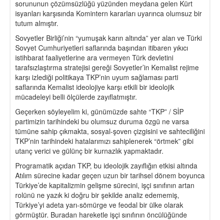
sorununun çözümsüzlüğü yüzünden meydana gelen Kürt
isyanları karşısında Komintern kararları uyarınca olumsuz bir
tutum almıştır.
Sovyetler Birliği’nin “yumuşak karın altında” yer alan ve Türki
Sovyet Cumhuriyetleri saflarında başından itibaren yıkıcı
istihbarat faaliyetlerine ara vermeyen Türk devletini
tarafsızlaştırma stratejisi gereği Sovyetler’in Kemalist rejime
karşı izlediği politikaya TKP’nin uyum sağlaması parti
saflarında Kemalist ideolojiye karşı etkili bir ideolojik
mücadeleyi belli ölçülerde zayıflatmıştır.
Geçerken söyleyelim ki, günümüzde sahte “TKP” / SİP
partimizin tarihindeki bu olumsuz duruma özgü ne varsa
tümüne sahip çıkmakta, sosyal-şoven çizgisini ve sahteciliğini
TKP’nin tarihindeki hatalarımızı sahiplenerek “örtmek” gibi
utanç verici ve gülünç bir kurnazlık yapmaktadır.
Programatik açıdan TKP, bu ideolojik zayıflığın etkisi altında
Atılım sürecine kadar geçen uzun bir tarihsel dönem boyunca
Türkiye’de kapitalizmin gelişme sürecini, işçi sınıfının artan
rolünü ne yazık ki doğru bir şekilde analiz edememiş,
Türkiye’yi adeta yarı-sömürge ve feodal bir ülke olarak
görmüştür. Buradan hareketle işçi sınıfının öncülüğünde