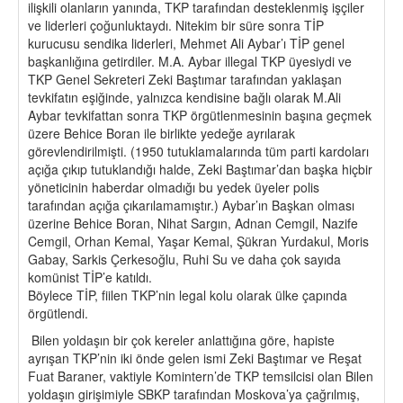
ilişkili olanların yanında, TKP tarafından desteklenmiş işçiler
ve liderleri çoğunluktaydı. Nitekim bir süre sonra TİP
kurucusu sendika liderleri, Mehmet Ali Aybar’ı TİP genel
başkanlığına getirdiler. M.A. Aybar illegal TKP üyesiydi ve
TKP Genel Sekreteri Zeki Baştımar tarafından yaklaşan
tevkifatın eşiğinde, yalnızca kendisine bağlı olarak M.Ali
Aybar tevkifattan sonra TKP örgütlenmesinin başına geçmek
üzere Behice Boran ile birlikte yedeğe ayrılarak
görevlendirilmişti. (1950 tutuklamalarında tüm parti kardoları
açığa çıkıp tutuklandığı halde, Zeki Baştımar’dan başka hiçbir
yöneticinin haberdar olmadığı bu yedek üyeler polis
tarafından açığa çıkarılamamıştır.) Aybar’ın Başkan olması
üzerine Behice Boran, Nihat Sargın, Adnan Cemgil, Nazife
Cemgil, Orhan Kemal, Yaşar Kemal, Şükran Yurdakul, Moris
Gabay, Sarkis Çerkesoğlu, Ruhi Su ve daha çok sayıda
komünist TİP’e katıldı.
Böylece TİP, fiilen TKP’nin legal kolu olarak ülke çapında
örgütlendi.
Bilen yoldaşın bir çok kereler anlattığına göre, hapiste
ayrışan TKP’nin iki önde gelen ismi Zeki Baştımar ve Reşat
Fuat Baraner, vaktiyle Komintern’de TKP temsilcisi olan Bilen
yoldaşın girişimiyle SBKP tarafından Moskova’ya çağrılmış,