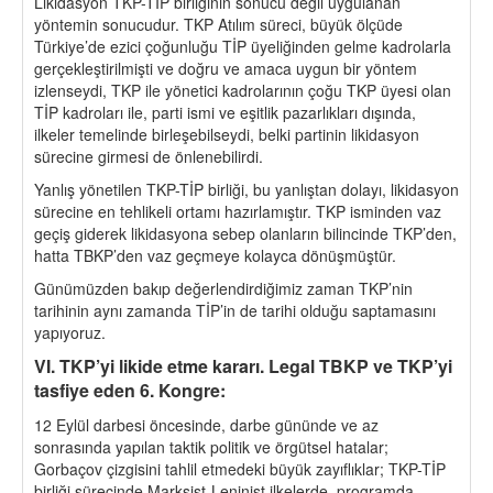
Likidasyon TKP-TİP birliğinin sonucu değil uygulanan
yöntemin sonucudur. TKP Atılım süreci, büyük ölçüde
Türkiye’de ezici çoğunluğu TİP üyeliğinden gelme kadrolarla
gerçekleştirilmişti ve doğru ve amaca uygun bir yöntem
izlenseydi, TKP ile yönetici kadrolarının çoğu TKP üyesi olan
TİP kadroları ile, parti ismi ve eşitlik pazarlıkları dışında,
ilkeler temelinde birleşebilseydi, belki partinin likidasyon
sürecine girmesi de önlenebilirdi.
Yanlış yönetilen TKP-TİP birliği, bu yanlıştan dolayı, likidasyon
sürecine en tehlikeli ortamı hazırlamıştır. TKP isminden vaz
geçiş giderek likidasyona sebep olanların bilincinde TKP’den,
hatta TBKP’den vaz geçmeye kolayca dönüşmüştür.
Günümüzden bakıp değerlendirdiğimiz zaman TKP’nin
tarihinin aynı zamanda TİP’in de tarihi olduğu saptamasını
yapıyoruz.
VI. TKP’yi likide etme kararı. Legal TBKP ve TKP’yi
tasfiye eden 6. Kongre:
12 Eylül darbesi öncesinde, darbe gününde ve az
sonrasında yapılan taktik politik ve örgütsel hatalar;
Gorbaçov çizgisini tahlil etmedeki büyük zayıflıklar; TKP-TİP
birliği sürecinde Marksist-Leninist ilkelerde, programda,