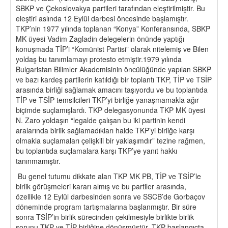
SBKP ve Çekoslovakya partileri tarafından eleştirilmiştir. Bu
eleştiri aslında 12 Eylül darbesi öncesinde başlamıştır.
TKP’nin 1977 yılında toplanan “Konya” Konferansında, SBKP
MK üyesi Vadim Zagladin delegelerin önünde yaptığı
konuşmada TİP’i “Komünist Partisi” olarak nitelemiş ve Bilen
yoldaş bu tanımlamayı protesto etmiştir.1979 yılında
Bulgaristan Bilimler Akademisinin öncülüğünde yapılan SBKP
ve bazı kardeş partilerin katıldığı bir toplantı TKP, TİP ve TSİP
arasında birliği sağlamak amacını taşıyordu ve bu toplantıda
TİP ve TSİP temsilcileri TKP’yi birliğe yanaşmamakla ağır
biçimde suçlamışlardı. TKP delegasyonunda TKP MK üyesi
N. Zaro yoldaşın “legalde çalışan bu iki partinin kendi
aralarında birlik sağlamadıkları halde TKP’yi birliğe karşı
olmakla suçlamaları çelişkili bir yaklaşımdır” tezine rağmen,
bu toplantıda suçlamalara karşı TKP’ye yanıt hakkı
tanınmamıştır.
Bu genel tutumu dikkate alan TKP MK PB, TİP ve TSİP’le
birlik görüşmeleri kararı almış ve bu partiler arasında,
özellikle 12 Eylül darbesinden sonra ve SSCB’de Gorbaçov
döneminde program tartışmalarına başlanmıştır. Bir süre
sonra TSİP’in birlik sürecinden çekilmesiyle birlikte birlik
sorunu TKP ve TİP birliğine dönüşmüştür. TKP başlangıçta