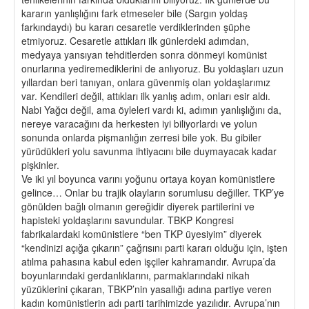
kararın yanlışlığını fark etmeseler bile (Sargın yoldaş
farkındaydı) bu kararı cesaretle verdiklerinden şüphe
etmiyoruz. Cesaretle attıkları ilk günlerdeki adımdan,
medyaya yansıyan tehditlerden sonra dönmeyi komünist
onurlarına yediremediklerini de anlıyoruz. Bu yoldaşları uzun
yıllardan beri tanıyan, onlara güvenmiş olan yoldaşlarımız
var. Kendileri değil, attıkları ilk yanlış adım, onları esir aldı.
Nabi Yağcı değil, ama öyleleri vardı ki, adımın yanlışlığını da,
nereye varacağını da herkesten iyi biliyorlardı ve yolun
sonunda onlarda pişmanlığın zerresi bile yok. Bu gibiler
yürüdükleri yolu savunma ihtiyacını bile duymayacak kadar
pişkinler.
Ve iki yıl boyunca varını yoğunu ortaya koyan komünistlere
gelince… Onlar bu trajik olayların sorumlusu değiller. TKP’ye
gönülden bağlı olmanın gereğidir diyerek partilerini ve
hapisteki yoldaşlarını savundular. TBKP Kongresi
fabrikalardaki komünistlere “ben TKP üyesiyim” diyerek
“kendinizi açığa çıkarın” çağrısını parti kararı olduğu için, işten
atılma pahasına kabul eden işçiler kahramandır. Avrupa’da
boyunlarındaki gerdanlıklarını, parmaklarındaki nikah
yüzüklerini çıkaran, TBKP’nin yasallığı adına partiye veren
kadın komünistlerin adı parti tarihimizde yazılıdır. Avrupa’nın