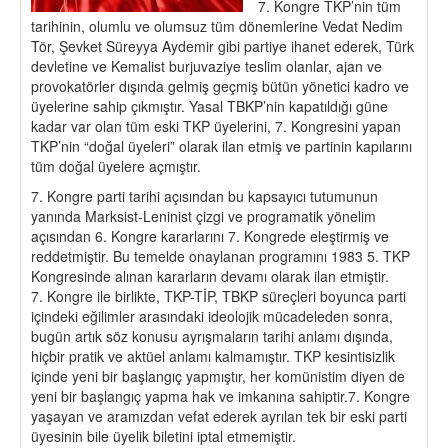
7. Kongre TKP’nin tüm
tarihinin, olumlu ve olumsuz tüm dönemlerine Vedat Nedim
Tör, Şevket Süreyya Aydemir gibi partiye ihanet ederek, Türk
devletine ve Kemalist burjuvaziye teslim olanlar, ajan ve
provokatörler dışında gelmiş geçmiş bütün yönetici kadro ve
üyelerine sahip çıkmıştır. Yasal TBKP’nin kapatıldığı güne
kadar var olan tüm eski TKP üyelerini, 7. Kongresini yapan
TKP’nin “doğal üyeleri” olarak ilan etmiş ve partinin kapılarını
tüm doğal üyelere açmıştır.
7. Kongre parti tarihi açısından bu kapsayıcı tutumunun
yanında Marksist-Leninist çizgi ve programatik yönelim
açısından 6. Kongre kararlarını 7. Kongrede eleştirmiş ve
reddetmiştir. Bu temelde onaylanan programını 1983 5. TKP
Kongresinde alınan kararların devamı olarak ilan etmiştir.
7. Kongre ile birlikte, TKP-TİP, TBKP süreçleri boyunca parti
içindeki eğilimler arasındaki ideolojik mücadeleden sonra,
bugün artık söz konusu ayrışmaların tarihi anlamı dışında,
hiçbir pratik ve aktüel anlamı kalmamıştır. TKP kesintisizlik
içinde yeni bir başlangıç yapmıştır, her komünistim diyen de
yeni bir başlangıç yapma hak ve imkanına sahiptir.7. Kongre
yaşayan ve aramızdan vefat ederek ayrılan tek bir eski parti
üyesinin bile üyelik biletini iptal etmemiştir.