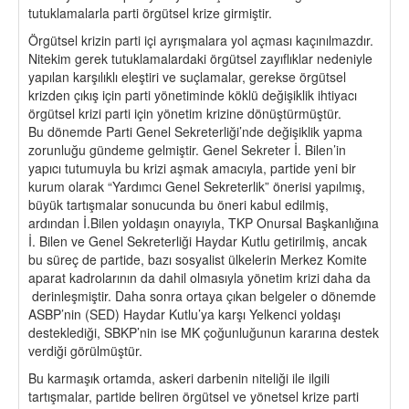
tutuklamalarla parti örgütsel krize girmiştir.
Örgütsel krizin parti içi ayrışmalara yol açması kaçınılmazdır.
Nitekim gerek tutuklamalardaki örgütsel zayıflıklar nedeniyle
yapılan karşılıklı eleştiri ve suçlamalar, gerekse örgütsel
krizden çıkış için parti yönetiminde köklü değişiklik ihtiyacı
örgütsel krizi parti için yönetim krizine dönüştürmüştür.
Bu dönemde Parti Genel Sekreterliği’nde değişiklik yapma
zorunluğu gündeme gelmiştir. Genel Sekreter İ. Bilen’in
yapıcı tutumuyla bu krizi aşmak amacıyla, partide yeni bir
kurum olarak “Yardımcı Genel Sekreterlik” önerisi yapılmış,
büyük tartışmalar sonucunda bu öneri kabul edilmiş,
ardından İ.Bilen yoldaşın onayıyla, TKP Onursal Başkanlığına
İ. Bilen ve Genel Sekreterliği Haydar Kutlu getirilmiş, ancak
bu süreç de partide, bazı sosyalist ülkelerin Merkez Komite
aparat kadrolarının da dahil olmasıyla yönetim krizi daha da
derinleşmiştir. Daha sonra ortaya çıkan belgeler o dönemde
ASBP’nin (SED) Haydar Kutlu’ya karşı Yelkenci yoldaşı
desteklediği, SBKP’nin ise MK çoğunluğunun kararına destek
verdiği görülmüştür.
Bu karmaşık ortamda, askeri darbenin niteliği ile ilgili
tartışmalar, partide beliren örgütsel ve yönetsel krize parti