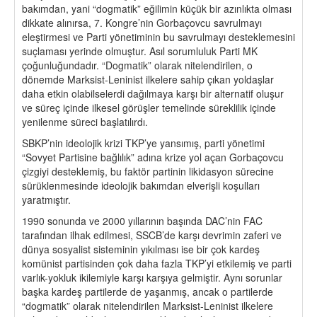
bakımdan, yani “dogmatik” eğilimin küçük bir azınlıkta olması
dikkate alınırsa, 7. Kongre’nin Gorbaçovcu savrulmayı
eleştirmesi ve Parti yönetiminin bu savrulmayı desteklemesini
suçlaması yerinde olmuştur. Asıl sorumluluk Parti MK
çoğunluğundadır. “Dogmatik” olarak nitelendirilen, o
dönemde Marksist-Leninist ilkelere sahip çıkan yoldaşlar
daha etkin olabilselerdi dağılmaya karşı bir alternatif oluşur
ve süreç içinde ilkesel görüşler temelinde süreklilik içinde
yenilenme süreci başlatılırdı.
SBKP’nin ideolojik krizi TKP’ye yansımış, parti yönetimi
“Sovyet Partisine bağlılık” adına krize yol açan Gorbaçovcu
çizgiyi desteklemiş, bu faktör partinin likidasyon sürecine
sürüklenmesinde ideolojik bakımdan elverişli koşulları
yaratmıştır.
1990 sonunda ve 2000 yıllarının başında DAC’nin FAC
tarafından ilhak edilmesi, SSCB’de karşı devrimin zaferi ve
dünya sosyalist sisteminin yıkılması ise bir çok kardeş
komünist partisinden çok daha fazla TKP’yi etkilemiş ve parti
varlık-yokluk ikilemiyle karşı karşıya gelmiştir. Aynı sorunlar
başka kardeş partilerde de yaşanmış, ancak o partilerde
“dogmatik” olarak nitelendirilen Marksist-Leninist ilkelere