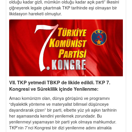
olduğu kadar gizli, mümkün olduğu kadar açık parti” ilkesini
çiğneyerek legale çıkartmak TKP tarihinde eşi olmayan bir
likidasyon hareketi olmuştur.
VII. TKP yetmedi TBKP de likide edildi. TKP 7.
Kongresi ve Süreklilik içinde Yenilenme:
Amacı komünizm olan, dünya görüşünü ve programını
“diyalektik yönteme ve materyalist bilimsel düşünceye
dayandırarak çizen” bir parti, elbette yüz yılı aşkın tarihinin
her aşamasında kendini yenilemek zorundadır. Bu
yenilenmeyi yapamayan bir parti yok olmaya mahkumdur.
TKP’nin 7’nci Kongresi bir dizi yenilenme adımı atmakla