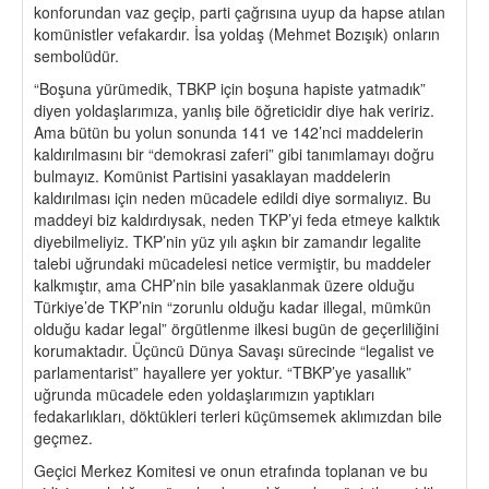
konforundan vaz geçip, parti çağrısına uyup da hapse atılan
komünistler vefakardır. İsa yoldaş (Mehmet Bozışık) onların
sembolüdür.
“Boşuna yürümedik, TBKP için boşuna hapiste yatmadık”
diyen yoldaşlarımıza, yanlış bile öğreticidir diye hak veririz.
Ama bütün bu yolun sonunda 141 ve 142’nci maddelerin
kaldırılmasını bir “demokrasi zaferi” gibi tanımlamayı doğru
bulmayız. Komünist Partisini yasaklayan maddelerin
kaldırılması için neden mücadele edildi diye sormalıyız. Bu
maddeyi biz kaldırdıysak, neden TKP’yi feda etmeye kalktık
diyebilmeliyiz. TKP’nin yüz yılı aşkın bir zamandır legalite
talebi uğrundaki mücadelesi netice vermiştir, bu maddeler
kalkmıştır, ama CHP’nin bile yasaklanmak üzere olduğu
Türkiye’de TKP’nin “zorunlu olduğu kadar illegal, mümkün
olduğu kadar legal” örgütlenme ilkesi bugün de geçerliliğini
korumaktadır. Üçüncü Dünya Savaşı sürecinde “legalist ve
parlamentarist” hayallere yer yoktur. “TBKP’ye yasallık”
uğrunda mücadele eden yoldaşlarımızın yaptıkları
fedakarlıkları, döktükleri terleri küçümsemek aklımızdan bile
geçmez.
Geçici Merkez Komitesi ve onun etrafında toplanan ve bu