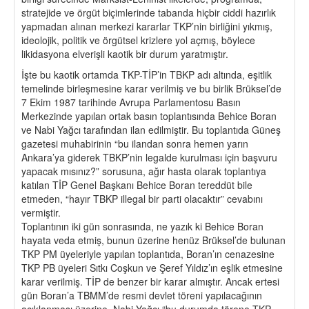
stratejide ve örgüt biçimlerinde tabanda hiçbir ciddi hazırlık
yapmadan alınan merkezi kararlar TKP’nin birliğini yıkmış,
ideolojik, politik ve örgütsel krizlere yol açmış, böylece
likidasyona elverişli kaotik bir durum yaratmıştır.
İşte bu kaotik ortamda TKP-TİP’in TBKP adı altında, eşitlik
temelinde birleşmesine karar verilmiş ve bu birlik Brüksel’de
7 Ekim 1987 tarihinde Avrupa Parlamentosu Basın
Merkezinde yapılan ortak basın toplantısında Behice Boran
ve Nabi Yağcı tarafından ilan edilmiştir. Bu toplantıda Güneş
gazetesi muhabirinin “bu ilandan sonra hemen yarın
Ankara’ya giderek TBKP’nin legalde kurulması için başvuru
yapacak mısınız?” sorusuna, ağır hasta olarak toplantıya
katılan TİP Genel Başkanı Behice Boran tereddüt bile
etmeden, “hayır TBKP illegal bir parti olacaktır” cevabını
vermiştir.
Toplantının iki gün sonrasında, ne yazık ki Behice Boran
hayata veda etmiş, bunun üzerine henüz Brüksel’de bulunan
TKP PM üyeleriyle yapılan toplantıda, Boran’ın cenazesine
TKP PB üyeleri Sıtkı Coşkun ve Şeref Yıldız’ın eşlik etmesine
karar verilmiş. TİP de benzer bir karar almıştır. Ancak ertesi
gün Boran’a TBMM’de resmi devlet töreni yapılacağının
açıklanması üzerine, Nabi Yağcı “bu durumda törene TKP