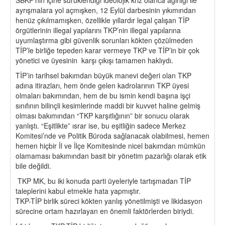
ayrışmalara yol açmışken, 12 Eylül darbesinin yıkımından
henüz çıkılmamışken, özellikle yıllardır legal çalışan TİP
örgütlerinin illegal yapılarını TKP’nin illegal yapılarına
uyumlaştırma gibi güvenlik sorunları kökten çözülmeden
TİP’le birliğe tepeden karar vermeye TKP ve TİP’in bir çok
yönetici ve üyesinin karşı çıkışı tamamen haklıydı.
TİP’in tarihsel bakımdan büyük manevi değeri olan TKP
adına itirazları, hem önde gelen kadrolarının TKP üyesi
olmaları bakımından, hem de bu ismin kendi başına işçi
sınıfının bilinçli kesimlerinde maddi bir kuvvet haline gelmiş
olması bakımından “TKP karşıtlığının” bir sonucu olarak
yanlıştı. “Eşitlikte” ısrar ise, bu eşitliğin sadece Merkez
Komitesi’nde ve Politik Büroda sağlanacak olabilmesi, hemen
hemen hiçbir İl ve İlçe Komitesinde nicel bakımdan mümkün
olamaması bakımından basit bir yönetim pazarlığı olarak etik
bile değildi.
TKP MK, bu iki konuda parti üyeleriyle tartışmadan TİP
taleplerini kabul etmekle hata yapmıştır.
TKP-TİP birlik süreci kökten yanlış yönetilmişti ve likidasyon
sürecine ortam hazırlayan en önemli faktörlerden biriydi.