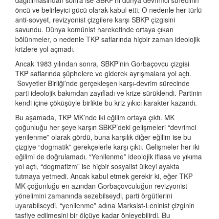
öncü ve belirleyici gücü olarak kabul etti. O nedenle her türlü
anti-sovyet, revizyonist çizgilere karşı SBKP çizgisini
savundu. Dünya komünist hareketinde ortaya çıkan
bölünmeler, o nedenle TKP saflarında hiçbir zaman ideolojik
krizlere yol açmadı.
Ancak 1983 yılından sonra, SBKP’nin Gorbaçovcu çizgisi
TKP saflarında şüphelere ve giderek ayrışmalara yol açtı.
Sovyetler Birliği’nde gerçekleşen karşı-devrim sürecinde
parti ideolojik bakımdan zayıfladı ve krize sürüklendi. Partinin
kendi içine çöküşüyle birlikte bu kriz yıkıcı karakter kazandı.
Bu aşamada, TKP MK’nde iki eğilim ortaya çıktı. MK
çoğunluğu her şeye karşın SBKP’deki gelişmeleri “devrimci
yenilenme” olarak gördü, buna karşılık diğer eğilim ise bu
çizgiye “dogmatik” gerekçelerle karşı çıktı. Gelişmeler her iki
eğilimi de doğrulamadı. “Yenilenme” ideolojik iflasa ve yıkıma
yol açtı, “dogmatizm” ise hiçbir sosyalist ülkeyi ayakta
tutmaya yetmedi. Ancak kabul etmek gerekir ki, eğer TKP
MK çoğunluğu en azından Gorbaçovculuğun revizyonist
yönelimini zamanında sezebilseydi, parti örgütlerini
uyarabilseydi, “yenilenme” adına Marksist-Leninist çizginin
tasfiye edilmesini bir ölçüye kadar önleyebilirdi. Bu