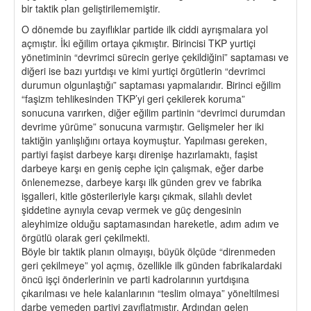
bir taktik plan geliştirilememiştir.
O dönemde bu zayıflıklar partide ilk ciddi ayrışmalara yol
açmıştır. İki eğilim ortaya çıkmıştır. Birincisi TKP yurtiçi
yönetiminin “devrimci sürecin geriye çekildiğini” saptaması ve
diğeri ise bazı yurtdışı ve kimi yurtiçi örgütlerin “devrimci
durumun olgunlaştığı” saptaması yapmalarıdır. Birinci eğilim
“faşizm tehlikesinden TKP’yi geri çekilerek koruma”
sonucuna varırken, diğer eğilim partinin “devrimci durumdan
devrime yürüme” sonucuna varmıştır. Gelişmeler her iki
taktiğin yanlışlığını ortaya koymuştur. Yapılması gereken,
partiyi faşist darbeye karşı direnişe hazırlamaktı, faşist
darbeye karşı en geniş cephe için çalışmak, eğer darbe
önlenemezse, darbeye karşı ilk günden grev ve fabrika
işgalleri, kitle gösterileriyle karşı çıkmak, silahlı devlet
şiddetine aynıyla cevap vermek ve güç dengesinin
aleyhimize olduğu saptamasından hareketle, adım adım ve
örgütlü olarak geri çekilmekti.
Böyle bir taktik planın olmayışı, büyük ölçüde “direnmeden
geri çekilmeye” yol açmış, özellikle ilk günden fabrikalardaki
öncü işçi önderlerinin ve parti kadrolarının yurtdışına
çıkarılması ve hele kalanlarının “teslim olmaya” yöneltilmesi
darbe yemeden partiyi zayıflatmıştır. Ardından gelen