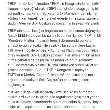
TBKP henüz kapatılmadan TBKP’nin Kongresinde “sol birlik”
sloganının gereği olarak, TSİP’in de içinde olacağı geniş bir
sol parti kurma kararı. Bu karar artık Marksizm-Leninizmin
kökten inkarı temelinde hareket edenlerin itirazına rağmen,
Sadun Aren ve Sıtkı Coşkun yoldaşlarının inisiyatifiyle alındı.
TBKP’nin kapatılacağını öngören bu karar kısmen doğruydu.
Ancak birbirini izleyen bu sol birlik partileri içinde, TKP’nin bir
“Komünist Platform” olarak temsili durumunda bu karar
amaca uygun olacaktı. Ne yazık ki, bu sol partilere katılan
TKP üyeleri böyle bir özerk Komünist Platforma çoğunlukla
onay vermedi. Sıtkı Coşkun yoldaşın TKP üyelerini bir arada
tutma çabaları da başarıya ulaşmadı ve onun Temmuz
1998’de vefatıyla birlikte TKP’nin likidasyon süreci yıkıcı bir
şekilde derinleşti. Bugün TKP 7.Kongresi’ni toplayan
TKP’lilerin Merkez Organ Atılım etrafında tekrar bağımsız
örgütlenme faaliyeti Sıtkı Coşkun’un cenazesi gecesi
başlamıştır.
Yüz yıldır illegal olan bir partiyi, özellikle Atılım süreciyle
birlikte ordu ve polis içinde bile örgütlenme çalışması yapan,
en kritik sanayi sektörlerinde hücrelere sahip bir partiyi böyle
hiçbir plan yapılmadan, hiçbir önlem alınmadan, “zorunlu