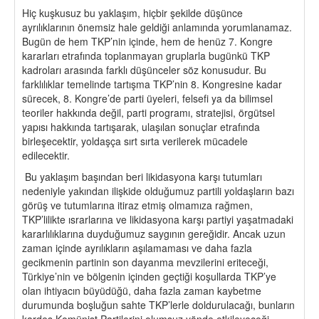
Hiç kuşkusuz bu yaklaşım, hiçbir şekilde düşünce
ayrılıklarının önemsiz hale geldiği anlamında yorumlanamaz.
Bugün de hem TKP’nin içinde, hem de henüz 7. Kongre
kararları etrafında toplanmayan gruplarla bugünkü TKP
kadroları arasında farklı düşünceler söz konusudur. Bu
farklılıklar temelinde tartışma TKP’nin 8. Kongresine kadar
sürecek, 8. Kongre’de parti üyeleri, felsefi ya da bilimsel
teoriler hakkında değil, parti programı, stratejisi, örgütsel
yapısı hakkında tartışarak, ulaşılan sonuçlar etrafında
birleşecektir, yoldaşça sırt sırta verilerek mücadele
edilecektir.
Bu yaklaşım başından beri likidasyona karşı tutumları
nedeniyle yakından ilişkide olduğumuz partili yoldaşların bazı
görüş ve tutumlarına itiraz etmiş olmamıza rağmen,
TKP’lilikte ısrarlarına ve likidasyona karşı partiyi yaşatmadaki
kararlılıklarına duyduğumuz saygının gereğidir. Ancak uzun
zaman içinde ayrılıkların aşılamaması ve daha fazla
gecikmenin partinin son dayanma mevzilerini eriteceği,
Türkiye’nin ve bölgenin içinden geçtiği koşullarda TKP’ye
olan ihtiyacın büyüdüğü, daha fazla zaman kaybetme
durumunda boşluğun sahte TKP’lerle doldurulacağı, bunların
kardeş Komünist Partilerini olumsuz yönde etkileyeceği