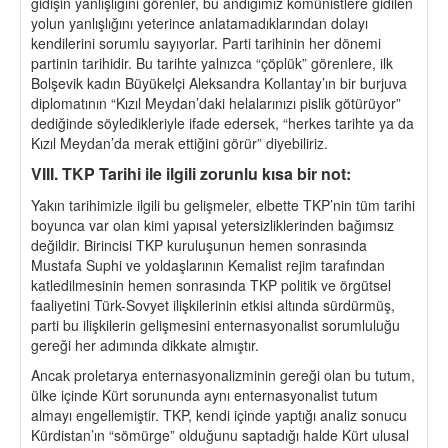
gidişin yanlışlığını görenler, bu andığımız komünistlere gidilen
yolun yanlışlığını yeterince anlatamadıklarından dolayı
kendilerini sorumlu sayıyorlar. Parti tarihinin her dönemi
partinin tarihidir. Bu tarihte yalnızca “çöplük” görenlere, ilk
Bolşevik kadın Büyükelçi Aleksandra Kollantay’ın bir burjuva
diplomatının “Kızıl Meydan’daki helalarınızı pislik götürüyor”
dediğinde söyledikleriyle ifade edersek, “herkes tarihte ya da
Kızıl Meydan’da merak ettiğini görür” diyebiliriz.
VIII. TKP Tarihi ile ilgili zorunlu kısa bir not:
Yakın tarihimizle ilgili bu gelişmeler, elbette TKP’nin tüm tarihi
boyunca var olan kimi yapısal yetersizliklerinden bağımsız
değildir. Birincisi TKP kuruluşunun hemen sonrasında
Mustafa Suphi ve yoldaşlarının Kemalist rejim tarafından
katledilmesinin hemen sonrasında TKP politik ve örgütsel
faaliyetini Türk-Sovyet ilişkilerinin etkisi altında sürdürmüş,
parti bu ilişkilerin gelişmesini enternasyonalist sorumluluğu
gereği her adımında dikkate almıştır.
Ancak proletarya enternasyonalizminin gereği olan bu tutum,
ülke içinde Kürt sorununda aynı enternasyonalist tutum
almayı engellemiştir. TKP, kendi içinde yaptığı analiz sonucu
Kürdistan’ın “sömürge” olduğunu saptadığı halde Kürt ulusal