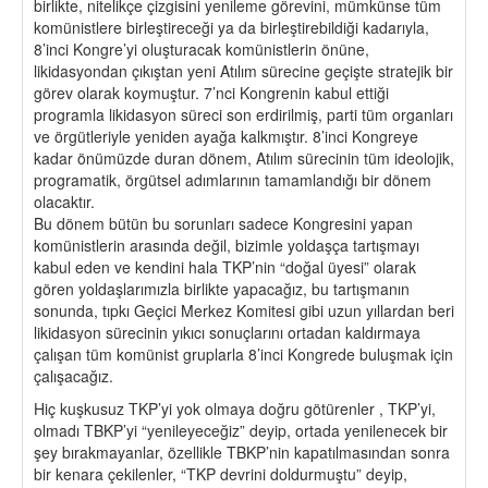
birlikte, nitelikçe çizgisini yenileme görevini, mümkünse tüm
komünistlere birleştireceği ya da birleştirebildiği kadarıyla,
8’inci Kongre’yi oluşturacak komünistlerin önüne,
likidasyondan çıkıştan yeni Atılım sürecine geçişte stratejik bir
görev olarak koymuştur. 7’nci Kongrenin kabul ettiği
programla likidasyon süreci son erdirilmiş, parti tüm organları
ve örgütleriyle yeniden ayağa kalkmıştır. 8’inci Kongreye
kadar önümüzde duran dönem, Atılım sürecinin tüm ideolojik,
programatik, örgütsel adımlarının tamamlandığı bir dönem
olacaktır.
Bu dönem bütün bu sorunları sadece Kongresini yapan
komünistlerin arasında değil, bizimle yoldaşça tartışmayı
kabul eden ve kendini hala TKP’nin “doğal üyesi” olarak
gören yoldaşlarımızla birlikte yapacağız, bu tartışmanın
sonunda, tıpkı Geçici Merkez Komitesi gibi uzun yıllardan beri
likidasyon sürecinin yıkıcı sonuçlarını ortadan kaldırmaya
çalışan tüm komünist gruplarla 8’inci Kongrede buluşmak için
çalışacağız.
Hiç kuşkusuz TKP’yi yok olmaya doğru götürenler , TKP’yi,
olmadı TBKP’yi “yenileyeceğiz” deyip, ortada yenilenecek bir
şey bırakmayanlar, özellikle TBKP’nin kapatılmasından sonra
bir kenara çekilenler, “TKP devrini doldurmuştu” deyip,