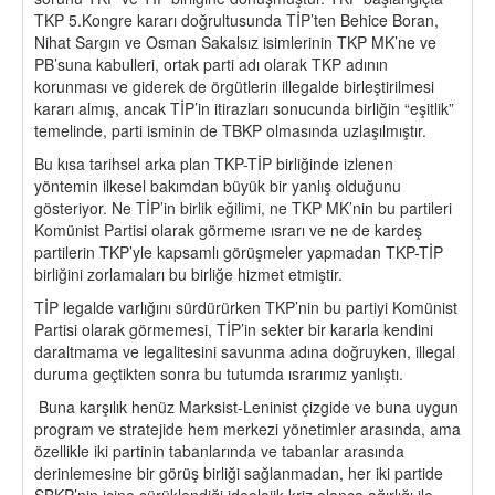
TKP 5.Kongre kararı doğrultusunda TİP’ten Behice Boran,
Nihat Sargın ve Osman Sakalsız isimlerinin TKP MK’ne ve
PB’suna kabulleri, ortak parti adı olarak TKP adının
korunması ve giderek de örgütlerin illegalde birleştirilmesi
kararı almış, ancak TİP’in itirazları sonucunda birliğin “eşitlik”
temelinde, parti isminin de TBKP olmasında uzlaşılmıştır.
Bu kısa tarihsel arka plan TKP-TİP birliğinde izlenen
yöntemin ilkesel bakımdan büyük bir yanlış olduğunu
gösteriyor. Ne TİP’in birlik eğilimi, ne TKP MK’nin bu partileri
Komünist Partisi olarak görmeme ısrarı ve ne de kardeş
partilerin TKP’yle kapsamlı görüşmeler yapmadan TKP-TİP
birliğini zorlamaları bu birliğe hizmet etmiştir.
TİP legalde varlığını sürdürürken TKP’nin bu partiyi Komünist
Partisi olarak görmemesi, TİP’in sekter bir kararla kendini
daraltmama ve legalitesini savunma adına doğruyken, illegal
duruma geçtikten sonra bu tutumda ısrarımız yanlıştı.
Buna karşılık henüz Marksist-Leninist çizgide ve buna uygun
program ve stratejide hem merkezi yönetimler arasında, ama
özellikle iki partinin tabanlarında ve tabanlar arasında
derinlemesine bir görüş birliği sağlanmadan, her iki partide
SBKP’nin içine sürüklendiği ideolojik kriz olanca ağırlığı ile