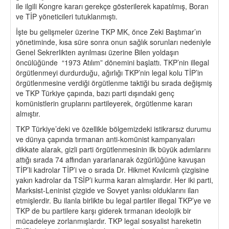
ile ilgili Kongre kararı gerekçe gösterilerek kapatılmış, Boran
ve TİP yöneticileri tutuklanmıştı.
İşte bu gelişmeler üzerine TKP MK, önce Zeki Baştımar’ın
yönetiminde, kısa süre sonra onun sağlık sorunları nedeniyle
Genel Sekrerlikten ayrılması üzerine Bilen yoldaşın
öncülüğünde “1973 Atılım” dönemini başlattı. TKP’nin illegal
örgütlenmeyi durdurduğu, ağırlığı TKP’nin legal kolu TİP’in
örgütlenmesine verdiği örgütlenme taktiği bu sırada değişmiş
ve TKP Türkiye çapında, bazı parti dışındaki genç
komünistlerin gruplarını partileyerek, örgütlenme kararı
almıştır.
TKP Türkiye’deki ve özellikle bölgemizdeki istikrarsız durumu
ve dünya çapında tırmanan anti-komünist kampanyaları
dikkate alarak, gizli parti örgütlenmesinin ilk büyük adımlarını
attığı sırada 74 affından yararlanarak özgürlüğüne kavuşan
TİP’li kadrolar TİP’i ve o sırada Dr. Hikmet Kıvılcımlı çizgisine
yakın kadrolar da TSİP’i kurma kararı almışlardır. Her iki parti,
Marksist-Leninist çizgide ve Sovyet yanlısı olduklarını ilan
etmişlerdir. Bu ilanla birlikte bu legal partiler illegal TKP’ye ve
TKP de bu partilere karşı giderek tırmanan ideolojik bir
mücadeleye zorlanmışlardır. TKP legal sosyalist hareketin