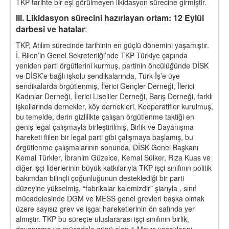
TKP tarihte bir eşi görülmeyen likidasyon sürecine girmiştir.
III. Likidasyon sürecini hazırlayan ortam: 12 Eylül
darbesi ve hatalar
:
TKP, Atılım sürecinde tarihinin en güçlü dönemini yaşamıştır.
İ. Bilen’in Genel Sekreterliği’nde TKP Türkiye çapında
yeniden parti örgütlerini kurmuş, partinin öncülüğünde DİSK
ve DİSK’e bağlı işkolu sendikalarında, Türk-İş’e üye
sendikalarda örgütlenmiş, İlerici Gençler Derneği, İlerici
Kadınlar Derneği, İlerici Liseliler Derneği, Barış Derneği, farklı
işkollarında dernekler, köy dernekleri, Kooperatifler kurulmuş,
bu temelde, derin gizlilikte çalışan örgütlenme taktiği en
geniş legal çalışmayla birleştirilmiş, Birlik ve Dayanışma
hareketi fiilen bir legal parti gibi çalışmaya başlamış, bu
örgütlenme çalışmalarının sonunda, DİSK Genel Başkanı
Kemal Türkler, İbrahim Güzelce, Kemal Sülker, Rıza Kuas ve
diğer işçi liderlerinin büyük katkılarıyla TKP işçi sınıfının politik
bakımdan bilinçli çoğunluğunun desteklediği bir parti
düzeyine yükselmiş, “fabrikalar kalemizdir” şiarıyla , sınıf
mücadelesinde DGM ve MESS genel grevleri başka olmak
üzere sayısız grev ve işgal hareketlerinin ön safında yer
almıştır. TKP bu süreçte uluslararası işçi sınıfının birlik,
dayanışma ve mücadele günü olan 1 Mayıs yasaklarını