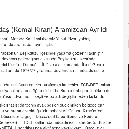
aş (Kemal Kıran) Aramızdan Ayrıldı
vaşeri, Merkez Komitesi üyemiz Yusuf Elvan yoldaş
r anda aramızdan ayrılmıştır.
rabzon’un Beşikdüzü ilçesinde yaşama gözlerini açmıştır.
 devrimci geleneğinin etkisinde Beşikdüzü Lisesi’nde
erici Liseliler Derneği – İLD ve aynı zamanda İlerici Gençler
saflarında 1976/77 yıllarında devrimci sınıf mücadelesine
a sivil faşist çeteler tarafından katledilen TÖB-DER militanı
n siyasal anlamda öğrencisi oldu. Bu nedenle partilenirken de
ak Yusuf Elvan adını seçti ve bu adı değiştirmeden kullandı.
skeri faşist darbenin ayak sesleri güçlenirken bölgede can
nu ve aranması olduğu için babası Ali Osman Kıran’ın işçi
ı Düsseldorf’a geçti. Düsseldorf’ta partilendi ve Federal
Dernekleri – FİDEF saflarında mücadelesini sürdürdü. Bir süre
METALL sendikasında aktif sendikacılık yaptı. Önce işyeri