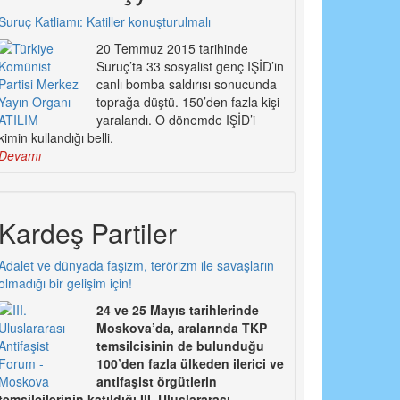
Suruç Katliamı: Katiller konuşturulmalı
20 Temmuz 2015 tarihinde
Suruç’ta 33 sosyalist genç IŞİD’in
canlı bomba saldırısı sonucunda
toprağa düştü. 150’den fazla kişi
yaralandı. O dönemde IŞİD’i
kimin kullandığı belli.
Devamı
Kardeş Partiler
Adalet ve dünyada faşizm, terörizm ile savaşların
olmadığı bir gelişim için!
24 ve 25 Mayıs tarihlerinde
Moskova’da, aralarında TKP
temsilcisinin de bulunduğu
100’den fazla ülkeden ilerici ve
antifaşist örgütlerin
temsilcilerinin katıldığı III. Uluslararası