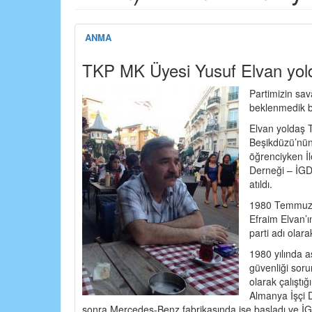
ANMA
TKP MK Üyesi Yusuf Elvan yold
Partimizin sa
beklenmedik bi
Elvan yoldaş T
Beşikdüzü’nün
öğrenciyken İl
Derneği – İGD 
atıldı.
1980 Temmuzund
Efraim Elvan’ı
parti adı olar
1980 yılında a
güvenliği soru
olarak çalıştığ
Almanya İşçi 
sonra Mercedes-Benz fabrikasında işe başladı ve İG-