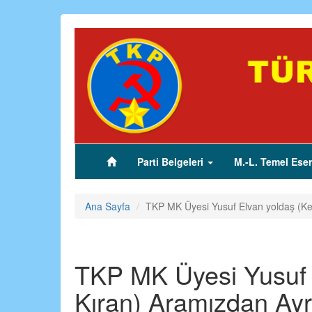
Ana
içeriğe
atla
Parti Belgeleri
M.-L. Temel Eser
(current)
Ana Sayfa
TKP MK Üyesi Yusuf Elvan yoldaş (Ke
TKP MK Üyesi Yusuf 
Kıran) Aramızdan Ayrı