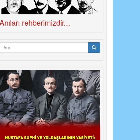
Anıları rehberimizdir...
Arama
formu
Ara