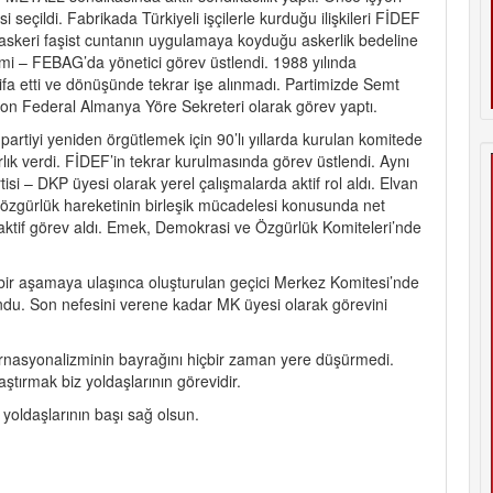
si seçildi. Fabrikada Türkiyeli işçilerle kurduğu ilişkileri FİDEF
a askeri faşist cuntanın uygulamaya koyduğu askerlik bedeline
imi – FEBAG’da yönetici görev üstlendi. 1988 yılında
ifa etti ve dönüşünde tekrar işe alınmadı. Partimizde Semt
 son Federal Almanya Yöre Sekreteri olarak görev yaptı.
artiyi yeniden örgütlemek için 90’lı yıllarda kurulan komitede
lık verdi. FİDEF’in tekrar kurulmasında görev üstlendi. Aynı
i – DKP üyesi olarak yerel çalışmalarda aktif rol aldı. Elvan
ürt özgürlük hareketinin birleşik mücadelesi konusunda net
aktif görev aldı. Emek, Demokrasi ve Özgürlük Komiteleri’nde
i bir aşamaya ulaşınca oluşturulan geçici Merkez Komitesi’nde
undu. Son nefesini verene kadar MK üyesi olarak görevini
rnasyonalizminin bayrağını hiçbir zaman yere düşürmedi.
ştırmak biz yoldaşlarının görevidir.
 yoldaşlarının başı sağ olsun.