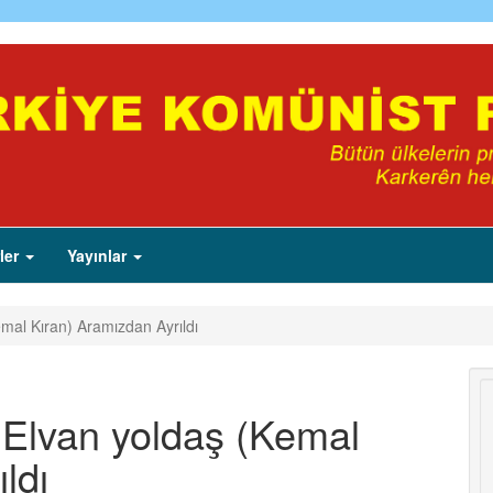
ler
Yayınlar
mal Kıran) Aramızdan Ayrıldı
Elvan yoldaş (Kemal
ldı