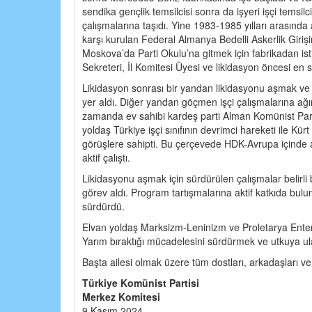
sendika gençlik temsilcisi sonra da işyeri işçi temsilci
çalışmalarına taşıdı. Yine 1983-1985 yılları arasınd
karşı kurulan Federal Almanya Bedelli Askerlik Giriş
Moskova’da Parti Okulu’na gitmek için fabrikadan ist
Sekreteri, İl Komitesi Üyesi ve likidasyon öncesi en
Likidasyon sonrası bir yandan likidasyonu aşmak ve p
yer aldı. Diğer yandan göçmen işçi çalışmalarına ağır
zamanda ev sahibi kardeş parti Alman Komünist Partis
yoldaş Türkiye işçi sınıfının devrimci hareketi ile K
görüşlere sahipti. Bu çerçevede HDK-Avrupa içinde 
aktif çalıştı.
Likidasyonu aşmak için sürdürülen çalışmalar belirl
görev aldı. Program tartışmalarına aktif katkıda bul
sürdürdü.
Elvan yoldaş Marksizm-Leninizm ve Proletarya Ente
Yarım bıraktığı mücadelesini sürdürmek ve utkuya ula
Başta ailesi olmak üzere tüm dostları, arkadaşları ve
Türkiye Komünist Partisi
Merkez Komitesi
9 Kasım 2024