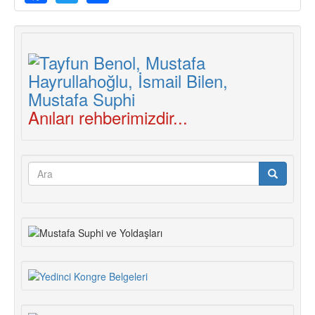
Anıları rehberimizdir...
Arama
formu
Ara