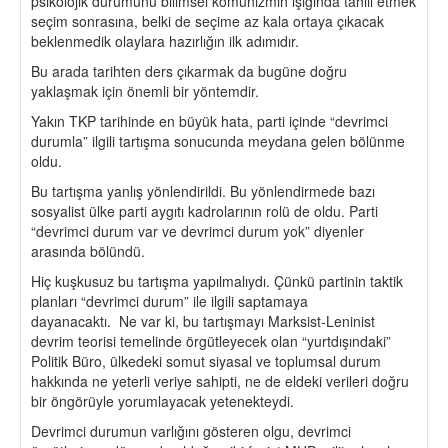
psikolojik durumunu bilimsel komünizmin ışığında tahlil etmek
seçim sonrasına, belki de seçime az kala ortaya çıkacak
beklenmedik olaylara hazırlığın ilk adımıdır.
Bu arada tarihten ders çıkarmak da bugüne doğru
yaklaşmak için önemli bir yöntemdir.
Yakın TKP tarihinde en büyük hata, parti içinde “devrimci
durumla” ilgili tartışma sonucunda meydana gelen bölünme
oldu.
Bu tartışma yanlış yönlendirildi. Bu yönlendirmede bazı
sosyalist ülke parti aygıtı kadrolarının rolü de oldu. Parti
“devrimci durum var ve devrimci durum yok” diyenler
arasında bölündü.
Hiç kuşkusuz bu tartışma yapılmalıydı. Çünkü partinin taktik
planları “devrimci durum” ile ilgili saptamaya
dayanacaktı. Ne var ki, bu tartışmayı Marksist-Leninist
devrim teorisi temelinde örgütleyecek olan “yurtdışındaki”
Politik Büro, ülkedeki somut siyasal ve toplumsal durum
hakkında ne yeterli veriye sahipti, ne de eldeki verileri doğru
bir öngörüyle yorumlayacak yetenekteydi.
Devrimci durumun varlığını gösteren olgu, devrimci