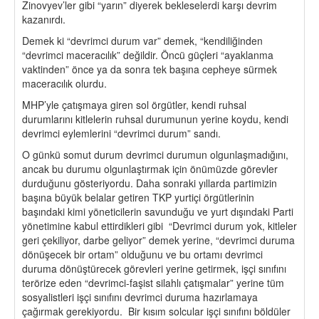
Zinovyev’ler gibi “yarın” diyerek bekleselerdi karşı devrim
kazanırdı.
Demek ki “devrimci durum var” demek, “kendiliğinden
“devrimci maceracılık” değildir. Öncü güçleri “ayaklanma
vaktinden” önce ya da sonra tek başına cepheye sürmek
maceracılık olurdu.
MHP’yle çatışmaya giren sol örgütler, kendi ruhsal
durumlarını kitlelerin ruhsal durumunun yerine koydu, kendi
devrimci eylemlerini “devrimci durum” sandı.
O günkü somut durum devrimci durumun olgunlaşmadığını,
ancak bu durumu olgunlaştırmak için önümüzde görevler
durduğunu gösteriyordu. Daha sonraki yıllarda partimizin
başına büyük belalar getiren TKP yurtiçi örgütlerinin
başındaki kimi yöneticilerin savunduğu ve yurt dışındaki Parti
yönetimine kabul ettirdikleri gibi “Devrimci durum yok, kitleler
geri çekiliyor, darbe geliyor” demek yerine, “devrimci duruma
dönüşecek bir ortam” olduğunu ve bu ortamı devrimci
duruma dönüştürecek görevleri yerine getirmek, işçi sınıfını
terörize eden “devrimci-faşist silahlı çatışmalar” yerine tüm
sosyalistleri işçi sınıfını devrimci duruma hazırlamaya
çağırmak gerekiyordu. Bir kısım solcular işçi sınıfını böldüler