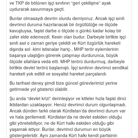
ve TKP de bölünen işçi sınıfının “geri çekilişine” ayak
uydurarak savunmaya geçti.
Bunlar olmasaydı devrim olurdu demiyoruz. Ancak işçi sınıfı
devrimci duruma hazırlanacak bir örgütlülüğe ne ölçüde
kavuştuysa, faşist darbe o ölçüde o günkü kadar kolay bir
zafer elde edemezdi. Kesin olan budur. Darbeyle birlikte işçi
sınıfı asıl o zaman geriye çekildi ve Kürt özgürlük hareketi
dışında sol -kimi istisnalar hariç-, MHP terör eylemlerinin
başarıya ulaştığını görerek çatışmayı durdurunca, büyük
ölçüde silahlara veda etti. MHP terörü durdurmuş, darbeyle
birlikte devlet terörü başlamıştı. İşçi sınıfının devrimci sendikal
hareketi yok edildi ve sosyalist hareket parçalandı.
Bu tarihsel deney şimdi bize güncel görevlerimizi yerine
getirmede yol gösterici olabilir.
Şu anda “devlet krizi” derinleşiyor ve kitleler hızla faşist dinci
iktidardan uzaklaşıyor. Henüz devrimci durum olgunlaşmadı.
Ancak dünden farklı olarak Kürdistan’da devrimci durum var
ve hala gerilemedi. Kürdistan’da ne devlet eskiden olduğu
gibi yönetebiliyor, ne de Kürt halkı eskiden olduğu gibi
yaşamak istiyor. Bunlar, devrimci durumun en büyük
göstergeleridir. Aynı zamanda Kürt halkı kendi partisinin