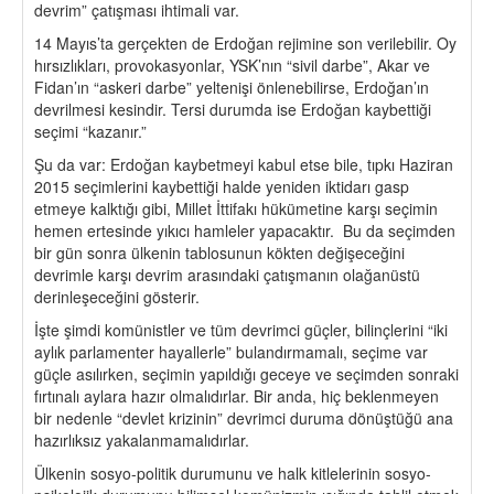
devrim” çatışması ihtimali var.
14 Mayıs’ta gerçekten de Erdoğan rejimine son verilebilir. Oy
hırsızlıkları, provokasyonlar, YSK’nın “sivil darbe”, Akar ve
Fidan’ın “askeri darbe” yeltenişi önlenebilirse, Erdoğan’ın
devrilmesi kesindir. Tersi durumda ise Erdoğan kaybettiği
seçimi “kazanır.”
Şu da var: Erdoğan kaybetmeyi kabul etse bile, tıpkı Haziran
2015 seçimlerini kaybettiği halde yeniden iktidarı gasp
etmeye kalktığı gibi, Millet İttifakı hükümetine karşı seçimin
hemen ertesinde yıkıcı hamleler yapacaktır. Bu da seçimden
bir gün sonra ülkenin tablosunun kökten değişeceğini
devrimle karşı devrim arasındaki çatışmanın olağanüstü
derinleşeceğini gösterir.
İşte şimdi komünistler ve tüm devrimci güçler, bilinçlerini “iki
aylık parlamenter hayallerle” bulandırmamalı, seçime var
güçle asılırken, seçimin yapıldığı geceye ve seçimden sonraki
fırtınalı aylara hazır olmalıdırlar. Bir anda, hiç beklenmeyen
bir nedenle “devlet krizinin” devrimci duruma dönüştüğü ana
hazırlıksız yakalanmamalıdırlar.
Ülkenin sosyo-politik durumunu ve halk kitlelerinin sosyo-