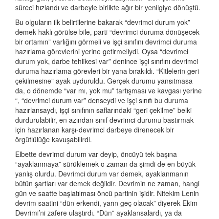
süreci hızlandı ve darbeyle birlikte ağır bir yenilgiye dönüştü.
Bu olguların ilk belirtilerine bakarak “devrimci durum yok”
demek haklı görülse bile, parti “devrimci duruma dönüşecek
bir ortamın” varlığını görmeli ve işçi sınıfını devrimci duruma
hazırlama görevlerini yerine getirmeliydi. Oysa “devrimci
durum yok, darbe tehlikesi var” denince işçi sınıfını devrimci
duruma hazırlama görevleri bir yana bırakıldı. “Kitlelerin geri
çekilmesine” ayak uyduruldu. Gerçek durumu yansıtmasa
da, o dönemde “var mı, yok mu” tartışması ve kavgası yerine
“, “devrimci durum var” denseydi ve işçi sınıfı bu duruma
hazırlansaydı, işçi sınıfının saflarındaki “geri çekilme” belki
durdurulabilir, en azından sınıf devrimci durumu bastırmak
için hazırlanan karşı-devrimci darbeye direnecek bir
örgütlülüğe kavuşabilirdi.
Elbette devrimci durum var deyip, öncüyü tek başına
“ayaklanmaya” sürüklemek o zaman da şimdi de en büyük
yanlış olurdu. Devrimci durum var demek, ayaklanmanın
bütün şartları var demek değildir. Devrimin ne zaman, hangi
gün ve saatte başlatılması öncü partinin işidir. Nitekim Lenin
devrim saatini “dün erkendi, yarın geç olacak” diyerek Ekim
Devrimi’ni zafere ulaştırdı. “Dün” ayaklansalardı, ya da