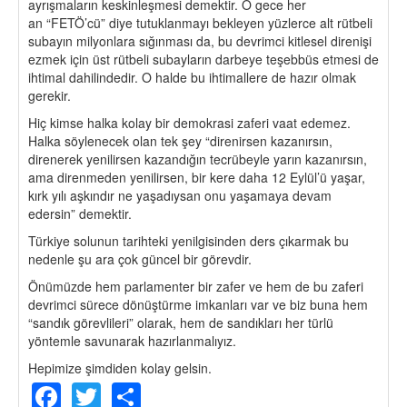
ayrışmaların keskinleşmesi demektir. O gece her
an “FETÖ’cü” diye tutuklanmayı bekleyen yüzlerce alt rütbeli
subayın milyonlara sığınması da, bu devrimci kitlesel direnişi
ezmek için üst rütbeli subayların darbeye teşebbüs etmesi de
ihtimal dahilindedir. O halde bu ihtimallere de hazır olmak
gerekir.
Hiç kimse halka kolay bir demokrasi zaferi vaat edemez.
Halka söylenecek olan tek şey “direnirsen kazanırsın,
direnerek yenilirsen kazandığın tecrübeyle yarın kazanırsın,
ama direnmeden yenilirsen, bir kere daha 12 Eylül’ü yaşar,
kırk yılı aşkındır ne yaşadıysan onu yaşamaya devam
edersin” demektir.
Türkiye solunun tarihteki yenilgisinden ders çıkarmak bu
nedenle şu ara çok güncel bir görevdir.
Önümüzde hem parlamenter bir zafer ve hem de bu zaferi
devrimci sürece dönüştürme imkanları var ve biz buna hem
“sandık görevlileri” olarak, hem de sandıkları her türlü
yöntemle savunarak hazırlanmalıyız.
Hepimize şimdiden kolay gelsin.
Facebook
Twitter
Share