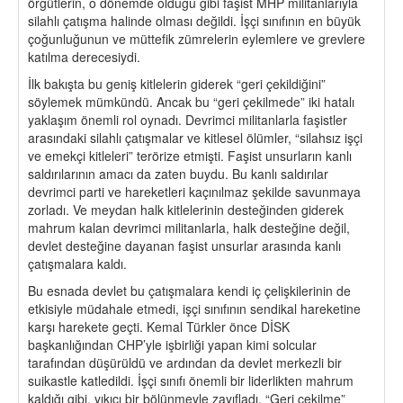
örgütlerin, o dönemde olduğu gibi faşist MHP militanlarıyla
silahlı çatışma halinde olması değildi. İşçi sınıfının en büyük
çoğunluğunun ve müttefik zümrelerin eylemlere ve grevlere
katılma derecesiydi.
İlk bakışta bu geniş kitlelerin giderek “geri çekildiğini”
söylemek mümkündü. Ancak bu “geri çekilmede” iki hatalı
yaklaşım önemli rol oynadı. Devrimci militanlarla faşistler
arasındaki silahlı çatışmalar ve kitlesel ölümler, “silahsız işçi
ve emekçi kitleleri” terörize etmişti. Faşist unsurların kanlı
saldırılarının amacı da zaten buydu. Bu kanlı saldırılar
devrimci parti ve hareketleri kaçınılmaz şekilde savunmaya
zorladı. Ve meydan halk kitlelerinin desteğinden giderek
mahrum kalan devrimci militanlarla, halk desteğine değil,
devlet desteğine dayanan faşist unsurlar arasında kanlı
çatışmalara kaldı.
Bu esnada devlet bu çatışmalara kendi iç çelişkilerinin de
etkisiyle müdahale etmedi, işçi sınıfının sendikal hareketine
karşı harekete geçti. Kemal Türkler önce DİSK
başkanlığından CHP’yle işbirliği yapan kimi solcular
tarafından düşürüldü ve ardından da devlet merkezli bir
suikastle katledildi. İşçi sınıfı önemli bir liderlikten mahrum
kaldığı gibi, yıkıcı bir bölünmeyle zayıfladı. “Geri çekilme”