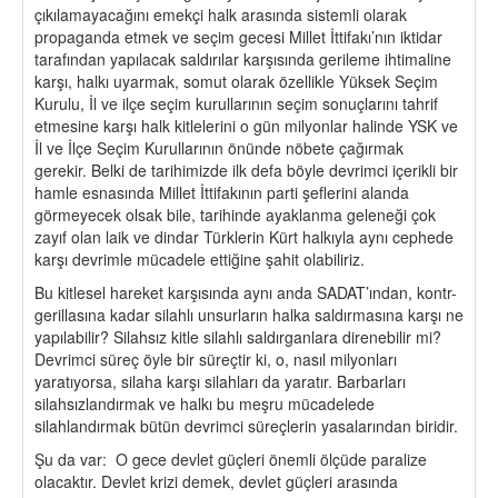
çıkılamayacağını emekçi halk arasında sistemli olarak
propaganda etmek ve seçim gecesi Millet İttifakı’nın iktidar
tarafından yapılacak saldırılar karşısında gerileme ihtimaline
karşı, halkı uyarmak, somut olarak özellikle Yüksek Seçim
Kurulu, İl ve ilçe seçim kurullarının seçim sonuçlarını tahrif
etmesine karşı halk kitlelerini o gün milyonlar halinde YSK ve
İl ve İlçe Seçim Kurullarının önünde nöbete çağırmak
gerekir. Belki de tarihimizde ilk defa böyle devrimci içerikli bir
hamle esnasında Millet İttifakının parti şeflerini alanda
görmeyecek olsak bile, tarihinde ayaklanma geleneği çok
zayıf olan laik ve dindar Türklerin Kürt halkıyla aynı cephede
karşı devrimle mücadele ettiğine şahit olabiliriz.
Bu kitlesel hareket karşısında aynı anda SADAT’ından, kontr-
gerillasına kadar silahlı unsurların halka saldırmasına karşı ne
yapılabilir? Silahsız kitle silahlı saldırganlara direnebilir mi?
Devrimci süreç öyle bir süreçtir ki, o, nasıl milyonları
yaratıyorsa, silaha karşı silahları da yaratır. Barbarları
silahsızlandırmak ve halkı bu meşru mücadelede
silahlandırmak bütün devrimci süreçlerin yasalarından biridir.
Şu da var: O gece devlet güçleri önemli ölçüde paralize
olacaktır. Devlet krizi demek, devlet güçleri arasında