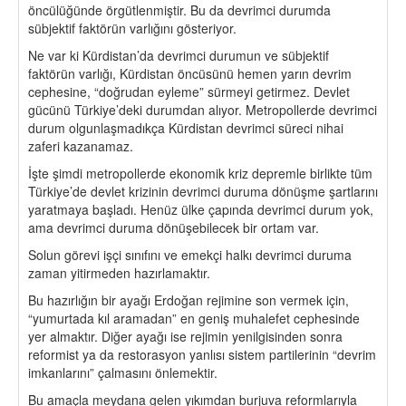
öncülüğünde örgütlenmiştir. Bu da devrimci durumda
sübjektif faktörün varlığını gösteriyor.
Ne var ki Kürdistan’da devrimci durumun ve sübjektif
faktörün varlığı, Kürdistan öncüsünü hemen yarın devrim
cephesine, “doğrudan eyleme” sürmeyi getirmez. Devlet
gücünü Türkiye’deki durumdan alıyor. Metropollerde devrimci
durum olgunlaşmadıkça Kürdistan devrimci süreci nihai
zaferi kazanamaz.
İşte şimdi metropollerde ekonomik kriz depremle birlikte tüm
Türkiye’de devlet krizinin devrimci duruma dönüşme şartlarını
yaratmaya başladı. Henüz ülke çapında devrimci durum yok,
ama devrimci duruma dönüşebilecek bir ortam var.
Solun görevi işçi sınıfını ve emekçi halkı devrimci duruma
zaman yitirmeden hazırlamaktır.
Bu hazırlığın bir ayağı Erdoğan rejimine son vermek için,
“yumurtada kıl aramadan” en geniş muhalefet cephesinde
yer almaktır. Diğer ayağı ise rejimin yenilgisinden sonra
reformist ya da restorasyon yanlısı sistem partilerinin “devrim
imkanlarını” çalmasını önlemektir.
Bu amaçla meydana gelen yıkımdan burjuva reformlarıyla