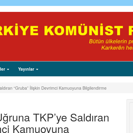
ler
Yayınlar
 Saldıran “Gruba” İlişkin Devrimci Kamuoyuna Bilgilendirme
ı Uğruna TKP’ye Saldıran
imci Kamuoyuna