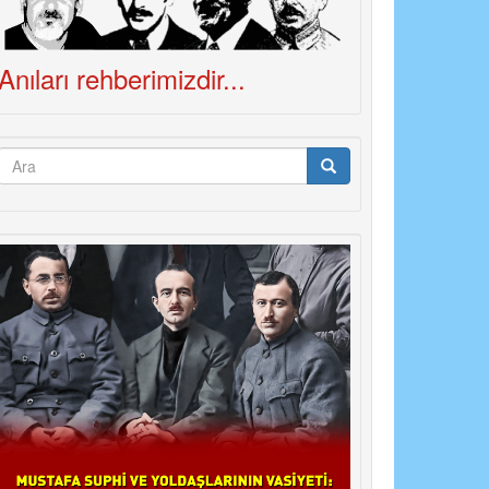
Anıları rehberimizdir...
Arama
formu
Ara