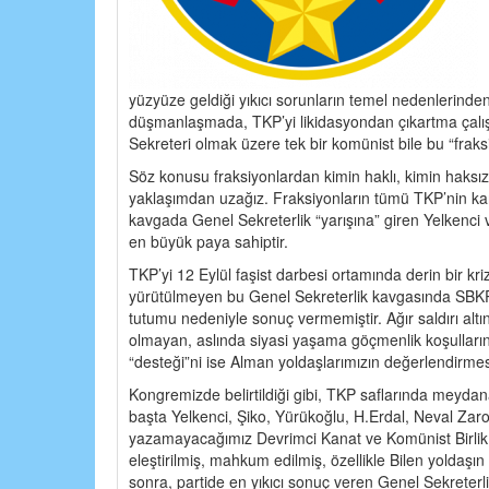
yüzyüze geldiği yıkıcı sorunların temel nedenlerinden
düşmanlaşmada, TKP’yi likidasyondan çıkartma çalı
Sekreteri olmak üzere tek bir komünist bile bu “fraksi
Söz konusu fraksiyonlardan kimin haklı, kimin haksız 
yaklaşımdan uzağız. Fraksiyonların tümü TKP’nin kar
kavgada Genel Sekreterlik “yarışına” giren Yelkenci v
en büyük paya sahiptir.
TKP’yi 12 Eylül faşist darbesi ortamında derin bir kri
yürütülmeyen bu Genel Sekreterlik kavgasında SBKP’n
tutumu nedeniyle sonuç vermemiştir. Ağır saldırı altı
olmayan, aslında siyasi yaşama göçmenlik koşullarınd
“desteği”ni ise Alman yoldaşlarımızın değerlendirme
Kongremizde belirtildiği gibi, TKP saflarında meydana
başta Yelkenci, Şiko, Yürükoğlu, H.Erdal, Neval Zaro,
yazamayacağımız Devrimci Kanat ve Komünist Birlik tems
eleştirilmiş, mahkum edilmiş, özellikle Bilen yoldaşı
sonra, partide en yıkıcı sonuç veren Genel Sekreterl