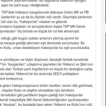
kaydının yayınlanmasıdır. Bu uygulama videonun içeriğini
aşan bir parti suçu niteliğindedir.
TKP’deki fraksiyon kavgalarında istisnasız bütün MK ve PB
üyelerinin şu ya da bu ölçüde rolü vardır. Geçmişte partimizin
 biri olan bu “fraksiyonist” rekabet ve giderek
şmalarını başlatan ve sonuçlandıran başta TKP MK Genel
yonlardan” hiç birinde en küçük bir rol bile almamıştır.
olduğu gibi bugün çoktan anlamını yitirmiş ayrımlı bir
şı karşıya geldiği yıkımdan eşit derecede sorumludur. Bu
e Kutlu, onları destekleyen fraksiyonlar bu eşit sorumlulukta
ze sürükleyen ve hiçbir düşünsel, ideolojik farklılık temelinde
in “kavgacıları” uzlaştırma gayretleri de Yelkenci ve Şiko’nun
nda olan Türkiye parti örgütlerinin en küçük bir desteğine sahip
a katılan Yelkenci’nin bu ısrarında SED’li yoldaşların
sine bırakıyoruz.
 gelen fraksiyonlaşmanın bütün tarafları, ismen dile getirirsek,
 Haydar Kutlu ve deşifre olmadıkları için isimlerini
ilcileri gibi partililerin başını çektiği tüm fraksiyonlar
n kendi inisiyatifiyle MK Genel Sekreterliğinden ayrılmasından
ik “kavgası”, bu kavgada başı çeken Yelkenci ve Kutlu’nun rolü