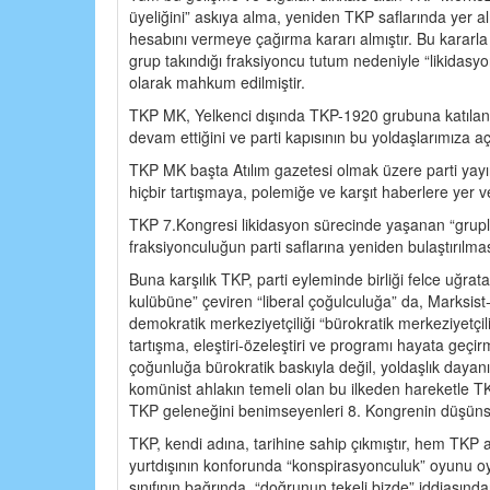
üyeliğini” askıya alma, yeniden TKP saflarında yer a
hesabını vermeye çağırma kararı almıştır. Bu kararla 
grup takındığı fraksiyoncu tutum nedeniyle “likidasyon
olarak mahkum edilmiştir.
TKP MK, Yelkenci dışında TKP-1920 grubuna katılan v
devam ettiğini ve parti kapısının bu yoldaşlarımıza a
TKP MK başta Atılım gazetesi olmak üzere parti yayın
hiçbir tartışmaya, polemiğe ve karşıt haberlere yer v
TKP 7.Kongresi likidasyon sürecinde yaşanan “grupla
fraksiyonculuğun parti saflarına yeniden bulaştırılmas
Buna karşılık TKP, parti eyleminde birliği felce uğrat
kulübüne” çeviren “liberal çoğulculuğa” da, Marksist-
demokratik merkeziyetçiliği “bürokratik merkeziyetç
tartışma, eleştiri-özeleştiri ve programı hayata geçir
çoğunluğa bürokratik baskıyla değil, yoldaşlık dayan
komünist ahlakın temeli olan bu ilkeden hareketle T
TKP geleneğini benimseyenleri 8. Kongrenin düşünsel
TKP, kendi adına, tarihine sahip çıkmıştır, hem TKP a
yurtdışının konforunda “konspirasyonculuk” oyunu oynay
sınıfının bağrında, “doğrunun tekeli bizde” iddias