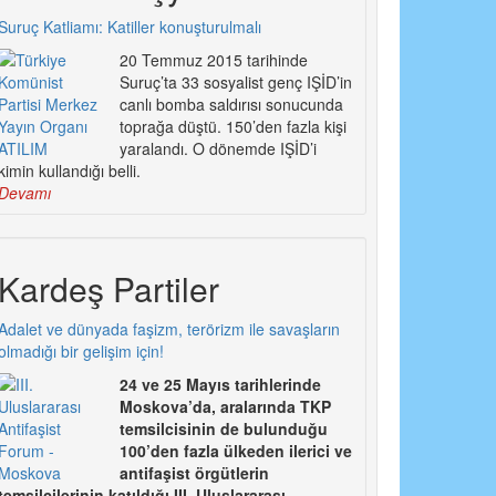
Suruç Katliamı: Katiller konuşturulmalı
20 Temmuz 2015 tarihinde
Suruç’ta 33 sosyalist genç IŞİD’in
canlı bomba saldırısı sonucunda
toprağa düştü. 150’den fazla kişi
yaralandı. O dönemde IŞİD’i
kimin kullandığı belli.
Devamı
Kardeş Partiler
Adalet ve dünyada faşizm, terörizm ile savaşların
olmadığı bir gelişim için!
24 ve 25 Mayıs tarihlerinde
Moskova’da, aralarında TKP
temsilcisinin de bulunduğu
100’den fazla ülkeden ilerici ve
antifaşist örgütlerin
temsilcilerinin katıldığı III. Uluslararası