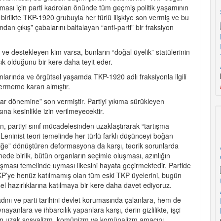
lması için parti kadroları önünde tüm geçmiş politik yaşamının
birlikte TKP-1920 grubuyla her türlü ilişkiye son vermiş ve bu
dan çıkış” çabalarını baltalayan “anti-parti” bir fraksiyon
e destekleyen kim varsa, bunların “doğal üyelik” statülerinin
çık olduğunu bir kere daha teyit eder.
larında ve örgütsel yaşamda TKP-1920 adlı fraksiyonla ilgili
ermeme kararı almıştır.
r dönemine” son vermiştir. Partiyi yıkıma sürükleyen
ına kesinlikle izin verilmeyecektir.
an, partiyi sınıf mücadelesinden uzaklaştırarak “tartışma
Leninist teori temelinde her türlü farklı düşünceyi boğan
iliğe” dönüştüren deformasyona da karşı, teorik sorunlarda
mede birlik, bütün organların seçimle oluşması, azınlığın
ışması temelinde uyması ilkesini hayata geçirmektedir. Partide
KP’ye henüz katılmamış olan tüm eski TKP üyelerini, bugün
 hazırlıklarına katılmaya bir kere daha davet ediyoruz.
dını ve parti tarihini devlet korumasında çalanlara, hem de
anlara ve ihbarcılık yapanlara karşı, derin gizlilikte, işçi
ından uzak sosyalizm, komünizm ve komünalizm amacını