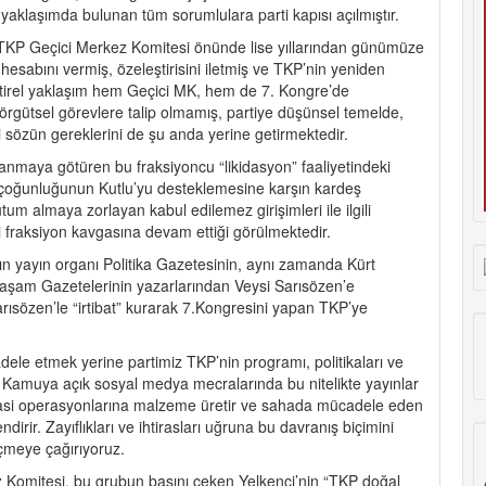
klaşımda bulunan tüm sorumlulara parti kapısı açılmıştır.
 TKP Geçici Merkez Komitesi önünde lise yıllarından günümüze
hesabını vermiş, özeleştirisini iletmiş ve TKP’nin yeniden
tirel yaklaşım hem Geçici MK, hem de 7. Kongre’de
örgütsel görevlere talip olmamış, partiye düşünsel temelde,
 sözün gereklerini de şu anda yerine getirmektedir.
anmaya götüren bu fraksiyoncu “likidasyon” faaliyetindeki
ci çoğunluğunun Kutlu’yu desteklemesine karşın kardeş
um almaya zorlayan kabul edilemez girişimleri ile ilgili
i fraksiyon kavgasına devam ettiği görülmektedir.
n yayın organı Politika Gazetesinin, aynı zamanda Kürt
 Yaşam Gazetelerinin yazarlarından Veysi Sarısözen’e
Sarısözen’le “irtibat” kurarak 7.Kongresini yapan TKP’ye
le etmek yerine partimiz TKP’nin programı, politikaları ve
r. Kamuya açık sosyal medya mecralarında bu nitelikte yayınlar
iyasi operasyonlarına malzeme üretir ve sahada mücadele eden
dirir. Zayıflıkları ve ihtirasları uğruna bu davranış biçimini
meye çağırıyoruz.
 Komitesi, bu grubun başını çeken Yelkenci’nin “TKP doğal