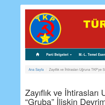
Ana
içeriğe
atla
Parti Belgeleri
M.-L. Temel Eser
(current)
Ana Sayfa
Zayıflık ve İhtirasları Uğruna TKP’ye
Zayıflık ve İhtiraslar
“Gruba” İlişkin Devr