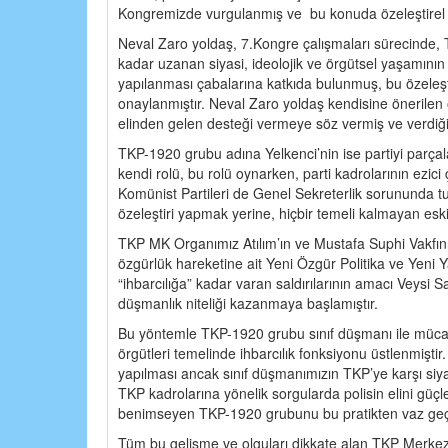
Kongremizde vurgulanmış ve bu konuda özeleştirel ya
Neval Zaro yoldaş, 7.Kongre çalışmaları sürecinde,
kadar uzanan siyasi, ideolojik ve örgütsel yaşamının 
yapılanması çabalarına katkıda bulunmuş, bu özeleş
onaylanmıştır. Neval Zaro yoldaş kendisine önerilen 
elinden gelen desteği vermeye söz vermiş ve verdiği
TKP-1920 grubu adına Yelkenci’nin ise partiyi parçal
kendi rolü, bu rolü oynarken, parti kadrolarının ezi
Komünist Partileri de Genel Sekreterlik sorununda tut
özeleştiri yapmak yerine, hiçbir temeli kalmayan esk
TKP MK Organımız Atılım’ın ve Mustafa Suphi Vakfını
özgürlük hareketine ait Yeni Özgür Politika ve Yeni
“ihbarcılığa” kadar varan saldırılarının amacı Veysi 
düşmanlık niteliği kazanmaya başlamıştır.
Bu yöntemle TKP-1920 grubu sınıf düşmanı ile mücade
örgütleri temelinde ihbarcılık fonksiyonu üstlenmişti
yapılması ancak sınıf düşmanımızın TKP’ye karşı s
TKP kadrolarına yönelik sorgularda polisin elini güçlen
benimseyen TKP-1920 grubunu bu pratikten vaz geç
Tüm bu gelişme ve olguları dikkate alan TKP Merkez