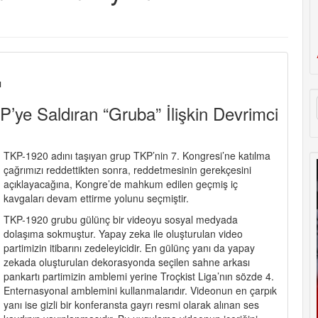
ı
KP’ye Saldıran “Gruba” İlişkin Devrimci
TKP-1920 adını taşıyan grup TKP’nin 7. Kongresi’ne katılma
çağrımızı reddettikten sonra, reddetmesinin gerekçesini
açıklayacağına, Kongre’de mahkum edilen geçmiş iç
kavgaları devam ettirme yolunu seçmiştir.
TKP-1920 grubu gülünç bir videoyu sosyal medyada
dolaşıma sokmuştur. Yapay zeka ile oluşturulan video
partimizin itibarını zedeleyicidir. En gülünç yanı da yapay
zekada oluşturulan dekorasyonda seçilen sahne arkası
pankartı partimizin amblemi yerine Troçkist Liga’nın sözde 4.
Enternasyonal amblemini kullanmalarıdır. Videonun en çarpık
yanı ise gizli bir konferansta gayrı resmi olarak alınan ses