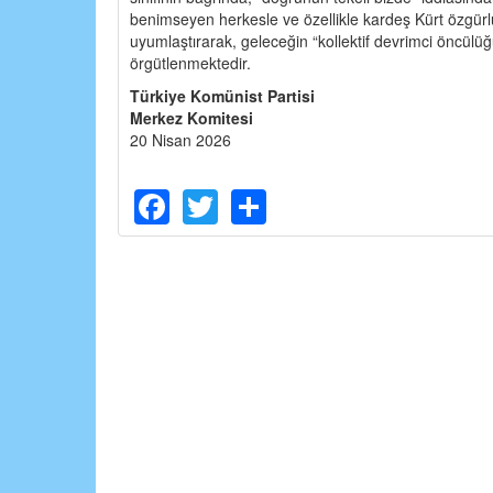
benimseyen herkesle ve özellikle kardeş Kürt özgürlü
uyumlaştırarak, geleceğin “kollektif devrimci öncülüğü
örgütlenmektedir.
Türkiye Komünist Partisi
Merkez Komitesi
20 Nisan 2026
Facebook
Twitter
Share