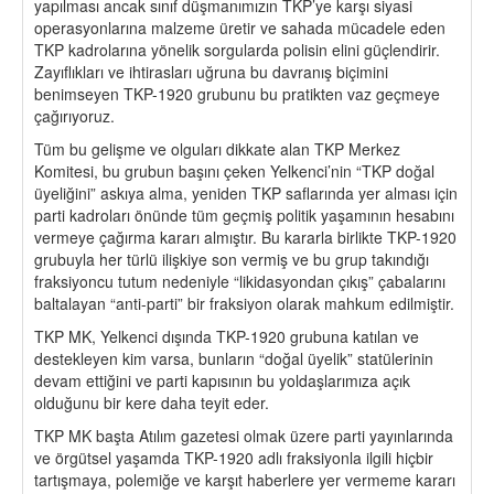
yapılması ancak sınıf düşmanımızın TKP’ye karşı siyasi
operasyonlarına malzeme üretir ve sahada mücadele eden
TKP kadrolarına yönelik sorgularda polisin elini güçlendirir.
Zayıflıkları ve ihtirasları uğruna bu davranış biçimini
benimseyen TKP-1920 grubunu bu pratikten vaz geçmeye
çağırıyoruz.
Tüm bu gelişme ve olguları dikkate alan TKP Merkez
Komitesi, bu grubun başını çeken Yelkenci’nin “TKP doğal
üyeliğini” askıya alma, yeniden TKP saflarında yer alması için
parti kadroları önünde tüm geçmiş politik yaşamının hesabını
vermeye çağırma kararı almıştır. Bu kararla birlikte TKP-1920
grubuyla her türlü ilişkiye son vermiş ve bu grup takındığı
fraksiyoncu tutum nedeniyle “likidasyondan çıkış” çabalarını
baltalayan “anti-parti” bir fraksiyon olarak mahkum edilmiştir.
TKP MK, Yelkenci dışında TKP-1920 grubuna katılan ve
destekleyen kim varsa, bunların “doğal üyelik” statülerinin
devam ettiğini ve parti kapısının bu yoldaşlarımıza açık
olduğunu bir kere daha teyit eder.
TKP MK başta Atılım gazetesi olmak üzere parti yayınlarında
ve örgütsel yaşamda TKP-1920 adlı fraksiyonla ilgili hiçbir
tartışmaya, polemiğe ve karşıt haberlere yer vermeme kararı