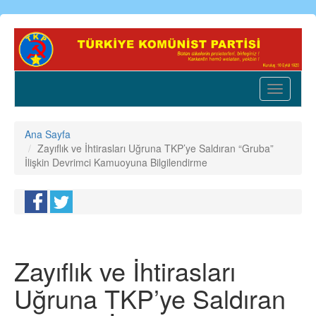
Ana
içeriğe
atla
Toggle
navigatio
Ana Sayfa
Zayıflık ve İhtirasları Uğruna TKP’ye Saldıran “Gruba”
İlişkin Devrimci Kamuoyuna Bilgilendirme
Zayıflık ve İhtirasları
Uğruna TKP’ye Saldıran