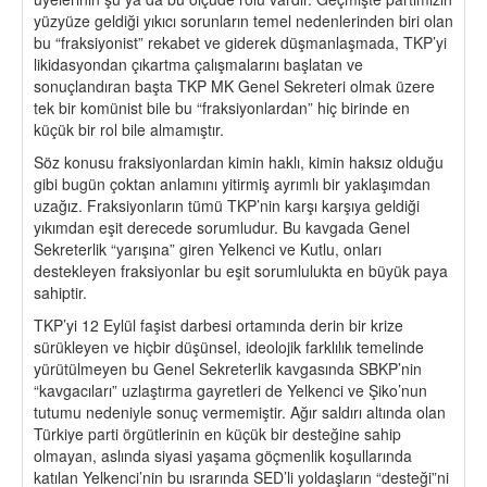
yüzyüze geldiği yıkıcı sorunların temel nedenlerinden biri olan
bu “fraksiyonist” rekabet ve giderek düşmanlaşmada, TKP’yi
likidasyondan çıkartma çalışmalarını başlatan ve
sonuçlandıran başta TKP MK Genel Sekreteri olmak üzere
tek bir komünist bile bu “fraksiyonlardan” hiç birinde en
küçük bir rol bile almamıştır.
Söz konusu fraksiyonlardan kimin haklı, kimin haksız olduğu
gibi bugün çoktan anlamını yitirmiş ayrımlı bir yaklaşımdan
uzağız. Fraksiyonların tümü TKP’nin karşı karşıya geldiği
yıkımdan eşit derecede sorumludur. Bu kavgada Genel
Sekreterlik “yarışına” giren Yelkenci ve Kutlu, onları
destekleyen fraksiyonlar bu eşit sorumlulukta en büyük paya
sahiptir.
TKP’yi 12 Eylül faşist darbesi ortamında derin bir krize
sürükleyen ve hiçbir düşünsel, ideolojik farklılık temelinde
yürütülmeyen bu Genel Sekreterlik kavgasında SBKP’nin
“kavgacıları” uzlaştırma gayretleri de Yelkenci ve Şiko’nun
tutumu nedeniyle sonuç vermemiştir. Ağır saldırı altında olan
Türkiye parti örgütlerinin en küçük bir desteğine sahip
olmayan, aslında siyasi yaşama göçmenlik koşullarında
katılan Yelkenci’nin bu ısrarında SED’li yoldaşların “desteği”ni