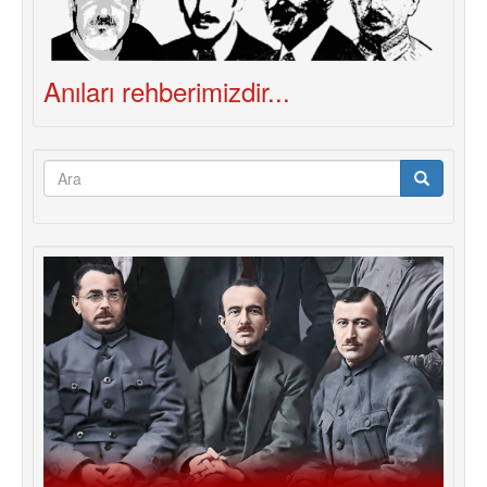
Anıları rehberimizdir...
Arama
formu
Ara