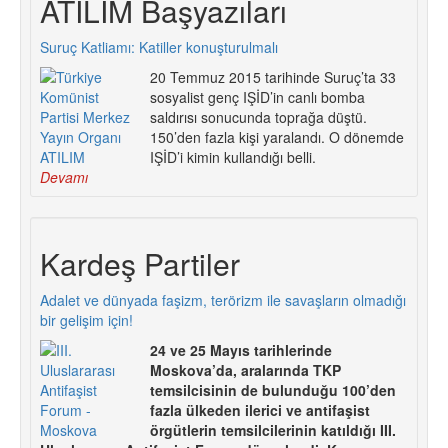
ATILIM Başyazıları
Suruç Katliamı: Katiller konuşturulmalı
20 Temmuz 2015 tarihinde Suruç’ta 33
sosyalist genç IŞİD’in canlı bomba
saldırısı sonucunda toprağa düştü.
150’den fazla kişi yaralandı. O dönemde
IŞİD’i kimin kullandığı belli.
Devamı
Kardeş Partiler
Adalet ve dünyada faşizm, terörizm ile savaşların olmadığı
bir gelişim için!
24 ve 25 Mayıs tarihlerinde
Moskova’da, aralarında TKP
temsilcisinin de bulunduğu 100’den
fazla ülkeden ilerici ve antifaşist
örgütlerin temsilcilerinin katıldığı III.