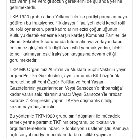
söz vermiş ve verdiği sözün gereklerini de şu anda yerine
getirmektedir.
TKP-1920 grubu adına Yelkenci’nin ise partiyi parçalanmaya
götüren bu fraksiyoncu “likidasyon” faaliyetindeki kendi rolü,
bu rolü oynarken, parti kadrolarının ezici çoğunluğunun
Kutlu’yu desteklemesine karşın kardeş Komünist Partileri de
Genel Sekreterlik sorununda tutum almaya zorlayan kabul
edilemez girişimleri ile ilgili özeleştiri yapmak yerine, hiçbir
temeli kalmayan eski fraksiyon kavgasına devam ettiği
görülmektedir.
TKP MK Organımız Atılım’ın ve Mustafa Suphi Vakfının yayın
organı Politika Gazetesinin, aynı zamanda Kürt özgürlük
hareketine ait Yeni Özgür Politika ve Yeni Yaşam
Gazetelerinin yazarlarından Veysi Sarısözen’e “ihbarcılığa”
kadar varan saldırılarının amacı Veysi Sarısözen’le “irtibat”
kurarak 7.Kongresini yapan TKP’ye düşmanlık niteliği
kazanmaya başlamıştır.
Bu yöntemle TKP-1920 grubu sınıf düşmanı ile mücadele
etmek yerine partimiz TKP’nin programı, politikaları ve
örgütleri temelinde ihbarcılık fonksiyonu üstlenmiştir. Kamuya
açık sosyal medya mecralarında bu nitelikte yayınlar