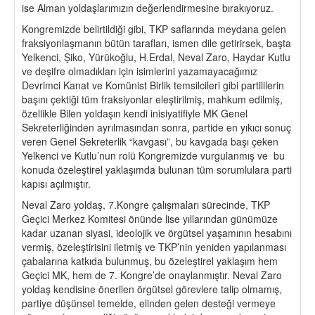
ise Alman yoldaşlarımızın değerlendirmesine bırakıyoruz.
Kongremizde belirtildiği gibi, TKP saflarında meydana gelen
fraksiyonlaşmanın bütün tarafları, ismen dile getirirsek, başta
Yelkenci, Şiko, Yürükoğlu, H.Erdal, Neval Zaro, Haydar Kutlu
ve deşifre olmadıkları için isimlerini yazamayacağımız
Devrimci Kanat ve Komünist Birlik temsilcileri gibi partililerin
başını çektiği tüm fraksiyonlar eleştirilmiş, mahkum edilmiş,
özellikle Bilen yoldaşın kendi inisiyatifiyle MK Genel
Sekreterliğinden ayrılmasından sonra, partide en yıkıcı sonuç
veren Genel Sekreterlik “kavgası”, bu kavgada başı çeken
Yelkenci ve Kutlu’nun rolü Kongremizde vurgulanmış ve bu
konuda özeleştirel yaklaşımda bulunan tüm sorumlulara parti
kapısı açılmıştır.
Neval Zaro yoldaş, 7.Kongre çalışmaları sürecinde, TKP
Geçici Merkez Komitesi önünde lise yıllarından günümüze
kadar uzanan siyasi, ideolojik ve örgütsel yaşamının hesabını
vermiş, özeleştirisini iletmiş ve TKP’nin yeniden yapılanması
çabalarına katkıda bulunmuş, bu özeleştirel yaklaşım hem
Geçici MK, hem de 7. Kongre’de onaylanmıştır. Neval Zaro
yoldaş kendisine önerilen örgütsel görevlere talip olmamış,
partiye düşünsel temelde, elinden gelen desteği vermeye