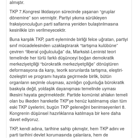
almıştır.
TKP 7.Kongresi likidasyon sürecinde yaşanan “gruplar
dönemine” son vermiştir. Partiyi yıkıma sürükleyen
fraksiyonculuğun parti saflarına yeniden bulaştırılmasına
kesinlikle izin verilmeyecektir.
Buna karşılık TKP, parti eyleminde birliği felce uğratan, partiyi
sınıf mücadelesinden uzaklaştırarak “tartışma kulübüne”
çeviren “liberal çoğulculuğa” da, Marksist-Leninist teori
temelinde her türlü farklı düşünceyi boğan demokratik
merkeziyetçiliği “bürokratik merkeziyetçiliğe” dönüştüren
deformasyona da karşı, teorik sorunlarda tartışma, eleştiri-
özeleştiri ve programı hayata geçirmede birlik, bütün
organların seçimle oluşması, azınlığın çoğunluğa bürokratik
baskıyla değil, yoldaşlık dayanışması temelinde uyması
ilkesini hayata geçirmektedir. Partide komünist ahlakın temeli
olan bu ilkeden hareketle TKP’ye henüz katılmamış olan tüm
eski TKP üyelerini, bugün TKP geleneğini benimseyenleri 8.
Kongrenin düşünsel hazırlıklarına katılmaya bir kere daha
davet ediyoruz.
TKP, kendi adına, tarihine sahip çıkmıştır, hem TKP adını ve
parti tarihini devlet korumasında çalanlara, hem de