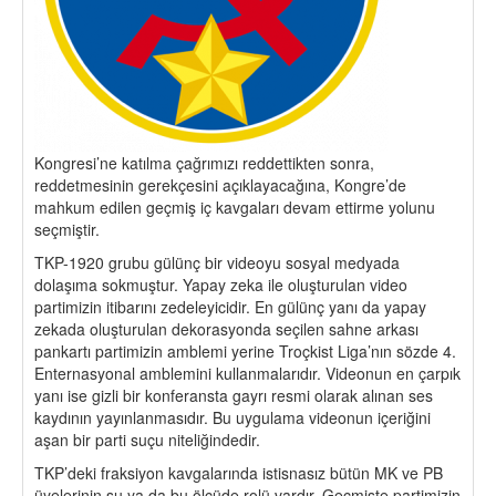
Kongresi’ne katılma çağrımızı reddettikten sonra,
reddetmesinin gerekçesini açıklayacağına, Kongre’de
mahkum edilen geçmiş iç kavgaları devam ettirme yolunu
seçmiştir.
TKP-1920 grubu gülünç bir videoyu sosyal medyada
dolaşıma sokmuştur. Yapay zeka ile oluşturulan video
partimizin itibarını zedeleyicidir. En gülünç yanı da yapay
zekada oluşturulan dekorasyonda seçilen sahne arkası
pankartı partimizin amblemi yerine Troçkist Liga’nın sözde 4.
Enternasyonal amblemini kullanmalarıdır. Videonun en çarpık
yanı ise gizli bir konferansta gayrı resmi olarak alınan ses
kaydının yayınlanmasıdır. Bu uygulama videonun içeriğini
aşan bir parti suçu niteliğindedir.
TKP’deki fraksiyon kavgalarında istisnasız bütün MK ve PB
üyelerinin şu ya da bu ölçüde rolü vardır. Geçmişte partimizin