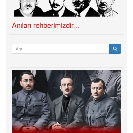
Anıları rehberimizdir...
Arama
formu
Ara