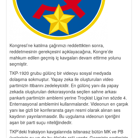
Kongresi’ne katılma çağrımızı reddettikten sonra,
reddetmesinin gerekçesini açıklayacağına, Kongre’de
mahkum edilen geçmiş iç kavgaları devam ettirme yolunu
seçmiştir.
TKP-1920 grubu gülünç bir videoyu sosyal medyada
dolaşıma sokmuştur. Yapay zeka ile oluşturulan video
partimizin itibarını zedeleyicidir. En gülünç yanı da yapay
zekada oluşturulan dekorasyonda seçilen sahne arkası
pankartı partimizin amblemi yerine Troçkist Liga’nın sözde 4.
Enternasyonal amblemini kullanmalarıdır. Videonun en çarpık
yanı ise gizli bir konferansta gayrı resmi olarak alınan ses
kaydının yayınlanmasıdır. Bu uygulama videonun içeriğini
aşan bir parti suçu niteliğindedir.
TKP’deki fraksiyon kavgalarında istisnasız bütün MK ve PB
üyelerinin şu ya da bu ölçüde rolü vardır. Geçmişte partimizin