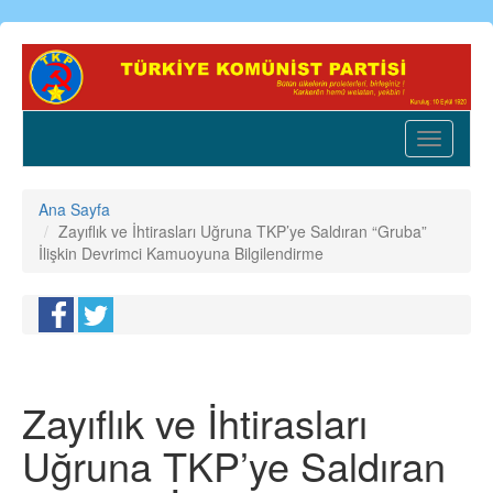
Ana
içeriğe
atla
Toggle
navigatio
Ana Sayfa
Zayıflık ve İhtirasları Uğruna TKP’ye Saldıran “Gruba”
İlişkin Devrimci Kamuoyuna Bilgilendirme
Zayıflık ve İhtirasları
Uğruna TKP’ye Saldıran