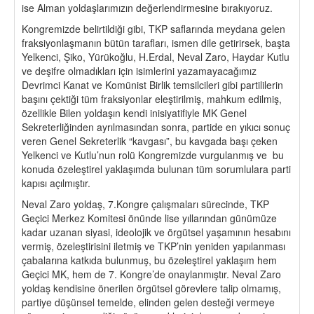
ise Alman yoldaşlarımızın değerlendirmesine bırakıyoruz.
Kongremizde belirtildiği gibi, TKP saflarında meydana gelen
fraksiyonlaşmanın bütün tarafları, ismen dile getirirsek, başta
Yelkenci, Şiko, Yürükoğlu, H.Erdal, Neval Zaro, Haydar Kutlu
ve deşifre olmadıkları için isimlerini yazamayacağımız
Devrimci Kanat ve Komünist Birlik temsilcileri gibi partililerin
başını çektiği tüm fraksiyonlar eleştirilmiş, mahkum edilmiş,
özellikle Bilen yoldaşın kendi inisiyatifiyle MK Genel
Sekreterliğinden ayrılmasından sonra, partide en yıkıcı sonuç
veren Genel Sekreterlik “kavgası”, bu kavgada başı çeken
Yelkenci ve Kutlu’nun rolü Kongremizde vurgulanmış ve bu
konuda özeleştirel yaklaşımda bulunan tüm sorumlulara parti
kapısı açılmıştır.
Neval Zaro yoldaş, 7.Kongre çalışmaları sürecinde, TKP
Geçici Merkez Komitesi önünde lise yıllarından günümüze
kadar uzanan siyasi, ideolojik ve örgütsel yaşamının hesabını
vermiş, özeleştirisini iletmiş ve TKP’nin yeniden yapılanması
çabalarına katkıda bulunmuş, bu özeleştirel yaklaşım hem
Geçici MK, hem de 7. Kongre’de onaylanmıştır. Neval Zaro
yoldaş kendisine önerilen örgütsel görevlere talip olmamış,
partiye düşünsel temelde, elinden gelen desteği vermeye