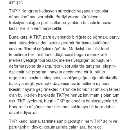
almıştır.
TKP 7.Kongresi likidasyon sürecinde yaşanan “gruplar
dönemine” son vermiştir. Partiyi yıkıma sürükleyen
fraksiyonculuğun parti saflarına yeniden bulaştırılmasına
kesinlikle izin verilmeyecektir.
Buna karşılık TKP, parti eyleminde birliği felce uğratan, partiyi
sınıf mücadelesinden uzaklaştırarak “tartışma kulübüne”
çeviren “liberal çoğulculuğa” da, Marksist-Leninist teori
temelinde her türlü farklı düşünceyi boğan demokratik
merkeziyetçiliği “bürokratik merkeziyetçiliğe” dönüştüren
deformasyona da karşı, teorik sorunlarda tartışma, eleştiri-
özeleştiri ve programı hayata geçirmede birlik, bütün
organların seçimle oluşması, azınlığın çoğunluğa bürokratik
baskıyla değil, yoldaşlık dayanışması temelinde uyması
ilkesini hayata geçirmektedir. Partide komünist ahlakın temeli
olan bu ilkeden hareketle TKP’ye henüz katılmamış olan tüm
eski TKP üyelerini, bugün TKP geleneğini benimseyenleri 8.
Kongrenin düşünsel hazırlıklarına katılmaya bir kere daha
davet ediyoruz.
TKP, kendi adına, tarihine sahip çıkmıştır, hem TKP adını ve
parti tarihini devlet korumasında çalanlara, hem de