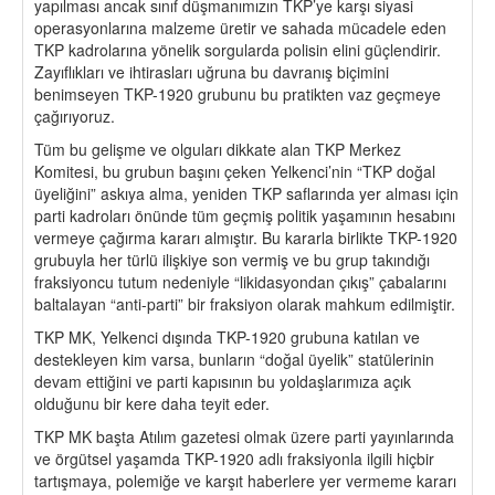
yapılması ancak sınıf düşmanımızın TKP’ye karşı siyasi
operasyonlarına malzeme üretir ve sahada mücadele eden
TKP kadrolarına yönelik sorgularda polisin elini güçlendirir.
Zayıflıkları ve ihtirasları uğruna bu davranış biçimini
benimseyen TKP-1920 grubunu bu pratikten vaz geçmeye
çağırıyoruz.
Tüm bu gelişme ve olguları dikkate alan TKP Merkez
Komitesi, bu grubun başını çeken Yelkenci’nin “TKP doğal
üyeliğini” askıya alma, yeniden TKP saflarında yer alması için
parti kadroları önünde tüm geçmiş politik yaşamının hesabını
vermeye çağırma kararı almıştır. Bu kararla birlikte TKP-1920
grubuyla her türlü ilişkiye son vermiş ve bu grup takındığı
fraksiyoncu tutum nedeniyle “likidasyondan çıkış” çabalarını
baltalayan “anti-parti” bir fraksiyon olarak mahkum edilmiştir.
TKP MK, Yelkenci dışında TKP-1920 grubuna katılan ve
destekleyen kim varsa, bunların “doğal üyelik” statülerinin
devam ettiğini ve parti kapısının bu yoldaşlarımıza açık
olduğunu bir kere daha teyit eder.
TKP MK başta Atılım gazetesi olmak üzere parti yayınlarında
ve örgütsel yaşamda TKP-1920 adlı fraksiyonla ilgili hiçbir
tartışmaya, polemiğe ve karşıt haberlere yer vermeme kararı