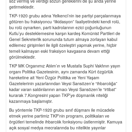
söz vermiş ve verdiği sözün gereklerini de şu anda yerine
getirmektedir.
TKP-1920 grubu adına Yelkenci’nin ise partiyi parçalanmaya
götüren bu fraksiyoncu “likidasyon” faaliyetindeki kendi rolü,
bu rolü oynarken, parti kadrolarının ezici çoğunluğunun
Kutlu’yu desteklemesine karşın kardeş Komünist Partileri de
Genel Sekreterlik sorununda tutum almaya zorlayan kabul
edilemez girişimleri ile ilgili özeleştiri yapmak yerine, hiçbir
temeli kalmayan eski fraksiyon kavgasına devam ettiği
görülmektedir.
TKP MK Organımız Atılım’ın ve Mustafa Suphi Vakfının yayın
organı Politika Gazetesinin, aynı zamanda Kürt özgürlük
hareketine ait Yeni Özgür Politika ve Yeni Yaşam
Gazetelerinin yazarlarından Veysi Sarısözen’e “ihbarcılığa”
kadar varan saldırılarının amacı Veysi Sarısözen’le “irtibat”
kurarak 7.Kongresini yapan TKP’ye düşmanlık niteliği
kazanmaya başlamıştır.
Bu yöntemle TKP-1920 grubu sınıf düşmanı ile mücadele
etmek yerine partimiz TKP’nin programı, politikaları ve
örgütleri temelinde ihbarcılık fonksiyonu üstlenmiştir. Kamuya
açık sosyal medya mecralarında bu nitelikte yayınlar