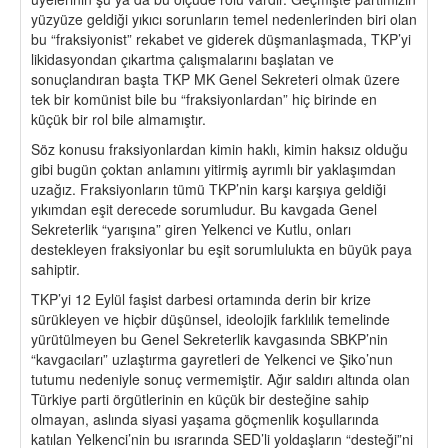
yüzyüze geldiği yıkıcı sorunların temel nedenlerinden biri olan
bu “fraksiyonist” rekabet ve giderek düşmanlaşmada, TKP’yi
likidasyondan çıkartma çalışmalarını başlatan ve
sonuçlandıran başta TKP MK Genel Sekreteri olmak üzere
tek bir komünist bile bu “fraksiyonlardan” hiç birinde en
küçük bir rol bile almamıştır.
Söz konusu fraksiyonlardan kimin haklı, kimin haksız olduğu
gibi bugün çoktan anlamını yitirmiş ayrımlı bir yaklaşımdan
uzağız. Fraksiyonların tümü TKP’nin karşı karşıya geldiği
yıkımdan eşit derecede sorumludur. Bu kavgada Genel
Sekreterlik “yarışına” giren Yelkenci ve Kutlu, onları
destekleyen fraksiyonlar bu eşit sorumlulukta en büyük paya
sahiptir.
TKP’yi 12 Eylül faşist darbesi ortamında derin bir krize
sürükleyen ve hiçbir düşünsel, ideolojik farklılık temelinde
yürütülmeyen bu Genel Sekreterlik kavgasında SBKP’nin
“kavgacıları” uzlaştırma gayretleri de Yelkenci ve Şiko’nun
tutumu nedeniyle sonuç vermemiştir. Ağır saldırı altında olan
Türkiye parti örgütlerinin en küçük bir desteğine sahip
olmayan, aslında siyasi yaşama göçmenlik koşullarında
katılan Yelkenci’nin bu ısrarında SED’li yoldaşların “desteği”ni