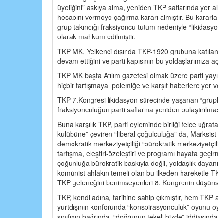
üyeliğini” askıya alma, yeniden TKP saflarında yer a
hesabını vermeye çağırma kararı almıştır. Bu kararla 
grup takındığı fraksiyoncu tutum nedeniyle “likidasyon
olarak mahkum edilmiştir.
TKP MK, Yelkenci dışında TKP-1920 grubuna katılan v
devam ettiğini ve parti kapısının bu yoldaşlarımıza a
TKP MK başta Atılım gazetesi olmak üzere parti yayın
hiçbir tartışmaya, polemiğe ve karşıt haberlere yer v
TKP 7.Kongresi likidasyon sürecinde yaşanan “grupla
fraksiyonculuğun parti saflarına yeniden bulaştırılmas
Buna karşılık TKP, parti eyleminde birliği felce uğrat
kulübüne” çeviren “liberal çoğulculuğa” da, Marksist-
demokratik merkeziyetçiliği “bürokratik merkeziyetç
tartışma, eleştiri-özeleştiri ve programı hayata geçir
çoğunluğa bürokratik baskıyla değil, yoldaşlık dayan
komünist ahlakın temeli olan bu ilkeden hareketle T
TKP geleneğini benimseyenleri 8. Kongrenin düşünsel
TKP, kendi adına, tarihine sahip çıkmıştır, hem TKP a
yurtdışının konforunda “konspirasyonculuk” oyunu oynay
sınıfının bağrında, “doğrunun tekeli bizde” iddias