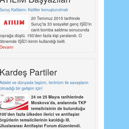
Suruç Katliamı: Katiller konuşturulmalı
20 Temmuz 2015 tarihinde
Suruç’ta 33 sosyalist genç IŞİD’in
canlı bomba saldırısı sonucunda
toprağa düştü. 150’den fazla kişi yaralandı. O
dönemde IŞİD’i kimin kullandığı belli.
Devamı
Kardeş Partiler
Adalet ve dünyada faşizm, terörizm ile savaşların
olmadığı bir gelişim için!
24 ve 25 Mayıs tarihlerinde
Moskova’da, aralarında TKP
temsilcisinin de bulunduğu
100’den fazla ülkeden ilerici ve antifaşist
örgütlerin temsilcilerinin katıldığı III.
Uluslararası Antifaşist Forum düzenlendi.