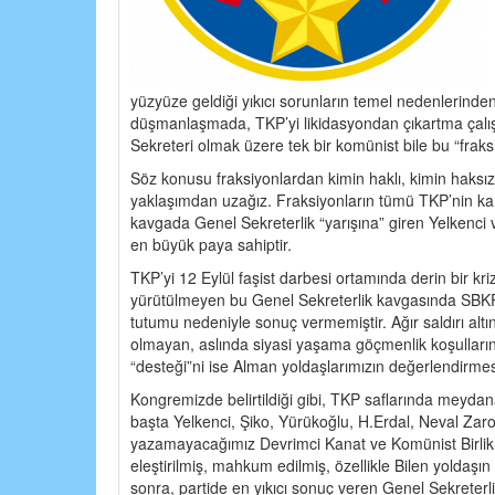
yüzyüze geldiği yıkıcı sorunların temel nedenlerinden
düşmanlaşmada, TKP’yi likidasyondan çıkartma çalı
Sekreteri olmak üzere tek bir komünist bile bu “fraksi
Söz konusu fraksiyonlardan kimin haklı, kimin haksız 
yaklaşımdan uzağız. Fraksiyonların tümü TKP’nin kar
kavgada Genel Sekreterlik “yarışına” giren Yelkenci v
en büyük paya sahiptir.
TKP’yi 12 Eylül faşist darbesi ortamında derin bir kri
yürütülmeyen bu Genel Sekreterlik kavgasında SBKP’n
tutumu nedeniyle sonuç vermemiştir. Ağır saldırı altı
olmayan, aslında siyasi yaşama göçmenlik koşullarınd
“desteği”ni ise Alman yoldaşlarımızın değerlendirme
Kongremizde belirtildiği gibi, TKP saflarında meydana
başta Yelkenci, Şiko, Yürükoğlu, H.Erdal, Neval Zaro,
yazamayacağımız Devrimci Kanat ve Komünist Birlik tems
eleştirilmiş, mahkum edilmiş, özellikle Bilen yoldaşı
sonra, partide en yıkıcı sonuç veren Genel Sekreterl