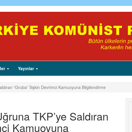
ler
Yayınlar
 Saldıran “Gruba” İlişkin Devrimci Kamuoyuna Bilgilendirme
ı Uğruna TKP’ye Saldıran
imci Kamuoyuna