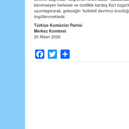
benimseyen herkesle ve özellikle kardeş Kürt özgürlü
uyumlaştırarak, geleceğin “kollektif devrimci öncülüğü
örgütlenmektedir.
Türkiye Komünist Partisi
Merkez Komitesi
20 Nisan 2026
Facebook
Twitter
Share