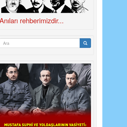
Anıları rehberimizdir...
Arama
formu
Ara