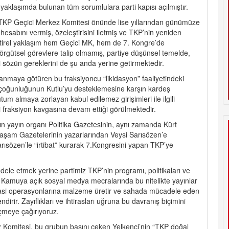
klaşımda bulunan tüm sorumlulara parti kapısı açılmıştır.
 TKP Geçici Merkez Komitesi önünde lise yıllarından günümüze
hesabını vermiş, özeleştirisini iletmiş ve TKP’nin yeniden
tirel yaklaşım hem Geçici MK, hem de 7. Kongre’de
örgütsel görevlere talip olmamış, partiye düşünsel temelde,
 sözün gereklerini de şu anda yerine getirmektedir.
anmaya götüren bu fraksiyoncu “likidasyon” faaliyetindeki
ci çoğunluğunun Kutlu’yu desteklemesine karşın kardeş
um almaya zorlayan kabul edilemez girişimleri ile ilgili
i fraksiyon kavgasına devam ettiği görülmektedir.
n yayın organı Politika Gazetesinin, aynı zamanda Kürt
 Yaşam Gazetelerinin yazarlarından Veysi Sarısözen’e
Sarısözen’le “irtibat” kurarak 7.Kongresini yapan TKP’ye
le etmek yerine partimiz TKP’nin programı, politikaları ve
r. Kamuya açık sosyal medya mecralarında bu nitelikte yayınlar
iyasi operasyonlarına malzeme üretir ve sahada mücadele eden
dirir. Zayıflıkları ve ihtirasları uğruna bu davranış biçimini
meye çağırıyoruz.
 Komitesi, bu grubun başını çeken Yelkenci’nin “TKP doğal