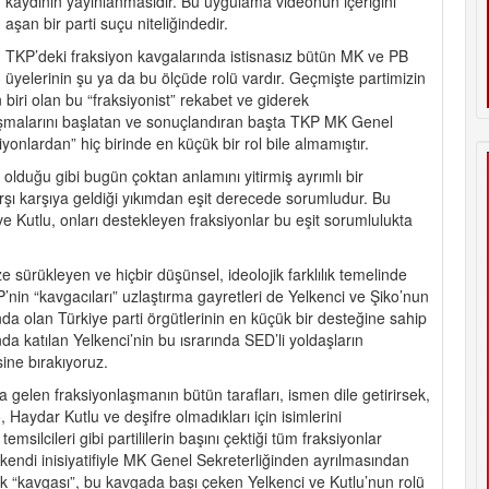
kaydının yayınlanmasıdır. Bu uygulama videonun içeriğini
aşan bir parti suçu niteliğindedir.
TKP’deki fraksiyon kavgalarında istisnasız bütün MK ve PB
üyelerinin şu ya da bu ölçüde rolü vardır. Geçmişte partimizin
 biri olan bu “fraksiyonist” rekabet ve giderek
şmalarını başlatan ve sonuçlandıran başta TKP MK Genel
yonlardan” hiç birinde en küçük bir rol bile almamıştır.
olduğu gibi bugün çoktan anlamını yitirmiş ayrımlı bir
şı karşıya geldiği yıkımdan eşit derecede sorumludur. Bu
e Kutlu, onları destekleyen fraksiyonlar bu eşit sorumlulukta
ze sürükleyen ve hiçbir düşünsel, ideolojik farklılık temelinde
in “kavgacıları” uzlaştırma gayretleri de Yelkenci ve Şiko’nun
nda olan Türkiye parti örgütlerinin en küçük bir desteğine sahip
a katılan Yelkenci’nin bu ısrarında SED’li yoldaşların
sine bırakıyoruz.
 gelen fraksiyonlaşmanın bütün tarafları, ismen dile getirirsek,
 Haydar Kutlu ve deşifre olmadıkları için isimlerini
ilcileri gibi partililerin başını çektiği tüm fraksiyonlar
n kendi inisiyatifiyle MK Genel Sekreterliğinden ayrılmasından
ik “kavgası”, bu kavgada başı çeken Yelkenci ve Kutlu’nun rolü