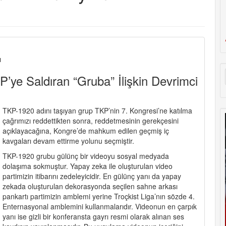
ı
KP’ye Saldıran “Gruba” İlişkin Devrimci
TKP-1920 adını taşıyan grup TKP’nin 7. Kongresi’ne katılma
çağrımızı reddettikten sonra, reddetmesinin gerekçesini
açıklayacağına, Kongre’de mahkum edilen geçmiş iç
kavgaları devam ettirme yolunu seçmiştir.
TKP-1920 grubu gülünç bir videoyu sosyal medyada
dolaşıma sokmuştur. Yapay zeka ile oluşturulan video
partimizin itibarını zedeleyicidir. En gülünç yanı da yapay
zekada oluşturulan dekorasyonda seçilen sahne arkası
pankartı partimizin amblemi yerine Troçkist Liga’nın sözde 4.
Enternasyonal amblemini kullanmalarıdır. Videonun en çarpık
yanı ise gizli bir konferansta gayrı resmi olarak alınan ses