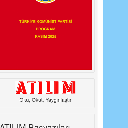
Oku, Okut, Yaygınlaştır
ATILIM Başyazıları