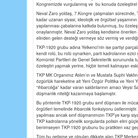
Kongremizde vurgulanmış ve bu konuda özeleştirel ya
Neval Zaro yoldaş, 7.Kongre çalışmaları sürecinde,
kadar uzanan siyasi, ideolojik ve örgütsel yaşamının 
yapılanması çabalarına katkıda bulunmuş, bu özeleş
onaylanmıştır. Neval Zaro yoldaş kendisine önerilen 
elinden gelen desteği vermeye söz vermiş ve verdiği
TKP-1920 grubu adına Yelkenci’nin ise partiyi parçal
kendi rolü, bu rolü oynarken, parti kadrolarının ezi
Komünist Partileri de Genel Sekreterlik sorununda tut
özeleştiri yapmak yerine, hiçbir temeli kalmayan esk
TKP MK Organımız Atılım’ın ve Mustafa Suphi Vakfını
özgürlük hareketine ait Yeni Özgür Politika ve Yeni
“ihbarcılığa” kadar varan saldırılarının amacı Veysi 
düşmanlık niteliği kazanmaya başlamıştır.
Bu yöntemle TKP-1920 grubu sınıf düşmanı ile mücade
örgütleri temelinde ihbarcılık fonksiyonu üstlenmişti
yapılması ancak sınıf düşmanımızın TKP’ye karşı s
TKP kadrolarına yönelik sorgularda polisin elini güçlen
benimseyen TKP-1920 grubunu bu pratikten vaz geç
Tüm bu gelişme ve olguları dikkate alan TKP Merkez