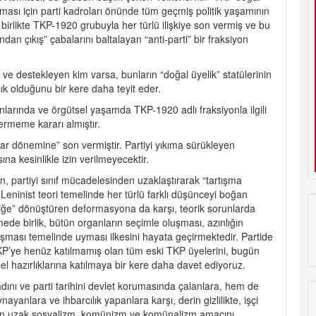
lması için parti kadroları önünde tüm geçmiş politik yaşamının
birlikte TKP-1920 grubuyla her türlü ilişkiye son vermiş ve bu
dan çıkış” çabalarını baltalayan “anti-parti” bir fraksiyon
e destekleyen kim varsa, bunların “doğal üyelik” statülerinin
çık olduğunu bir kere daha teyit eder.
larında ve örgütsel yaşamda TKP-1920 adlı fraksiyonla ilgili
ermeme kararı almıştır.
r dönemine” son vermiştir. Partiyi yıkıma sürükleyen
ına kesinlikle izin verilmeyecektir.
an, partiyi sınıf mücadelesinden uzaklaştırarak “tartışma
Leninist teori temelinde her türlü farklı düşünceyi boğan
iliğe” dönüştüren deformasyona da karşı, teorik sorunlarda
mede birlik, bütün organların seçimle oluşması, azınlığın
ışması temelinde uyması ilkesini hayata geçirmektedir. Partide
KP’ye henüz katılmamış olan tüm eski TKP üyelerini, bugün
 hazırlıklarına katılmaya bir kere daha davet ediyoruz.
dını ve parti tarihini devlet korumasında çalanlara, hem de
anlara ve ihbarcılık yapanlara karşı, derin gizlilikte, işçi
ından uzak sosyalizm, komünizm ve komünalizm amacını