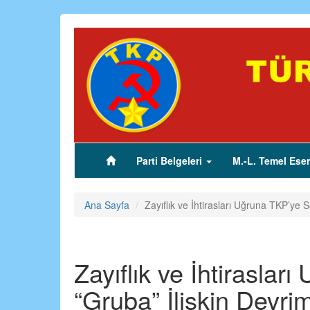
Ana
içeriğe
atla
Parti Belgeleri
M.-L. Temel Eser
(current)
Ana Sayfa
Zayıflık ve İhtirasları Uğruna TKP’ye
Zayıflık ve İhtiraslar
“Gruba” İlişkin Devr