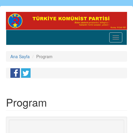
Ana
içeriğe
atla
Toggle
navigatio
Ana Sayfa
Program
Program