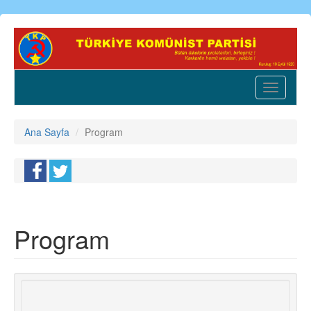
Ana
içeriğe
atla
Toggle
navigatio
Ana Sayfa
Program
Program