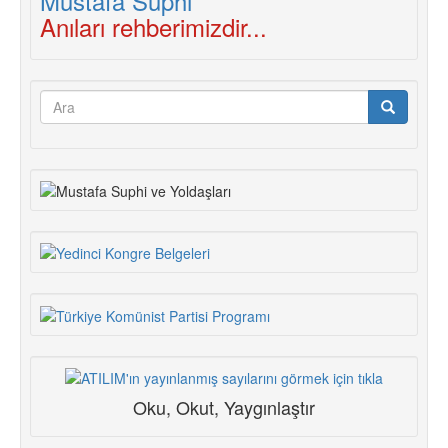
Anıları rehberimizdir...
Arama
formu
Ara
Oku, Okut, Yaygınlaştır