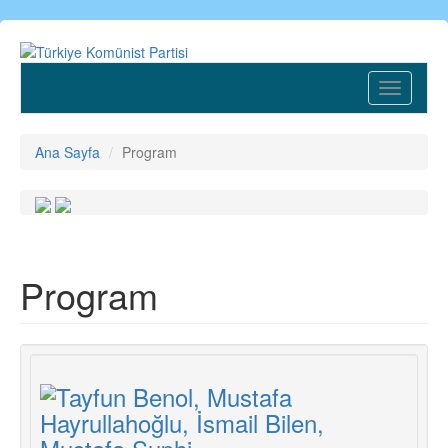
Ana
içeriğe
atla
Toggle
navigatio
Ana Sayfa
Program
Program