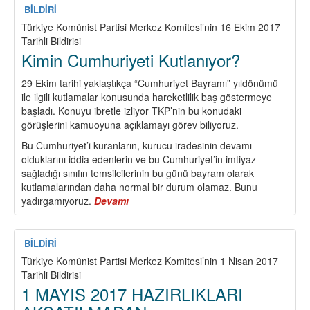
Savaş
BİLDİRİ
Yılında,
Türkiye Komünist Partisi Merkez Komitesi’nin 16 Ekim 2017
Sınıf
Tarihli Bildirisi
İle
Kimin Cumhuriyeti Kutlanıyor?
Birlikte,
Sınıfın
29 Ekim tarihi yaklaştıkça “Cumhuriyet Bayramı” yıldönümü
İçinde
ile ilgili kutlamalar konusunda hareketlilik baş göstermeye
başladı. Konuyu ibretle izliyor TKP’nin bu konudaki
görüşlerini kamuoyuna açıklamayı görev biliyoruz.
Bu Cumhuriyet’i kuranların, kurucu iradesinin devamı
olduklarını iddia edenlerin ve bu Cumhuriyet’in imtiyaz
sağladığı sınıfın temsilcilerinin bu günü bayram olarak
kutlamalarından daha normal bir durum olamaz. Bunu
yadırgamıyoruz.
Devamı
about
Kimin
Cumhuriyeti
Kutlanıyor?
BİLDİRİ
Türkiye Komünist Partisi Merkez Komitesi’nin 1 Nisan 2017
Tarihli Bildirisi
1 MAYIS 2017 HAZIRLIKLARI