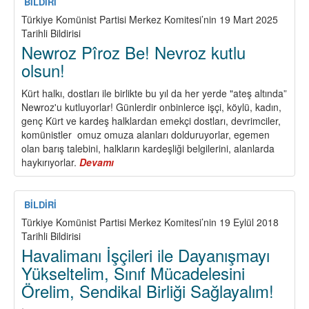
(TUDEH),
BİLDİRİ
İsrail
Türkiye Komünist Partisi Merkez Komitesi’nin 19 Mart 2025
Komünist
Tarihli Bildirisi
Partisi
Newroz Pîroz Be! Nevroz kutlu
(CPI),
olsun!
Amerika
Birleşik
Kürt halkı, dostları ile birlikte bu yıl da her yerde "ateş altında”
Devletleri
Newroz'u kutluyorlar! Günlerdir onbinlerce işçi, köylü, kadın,
Komünist
genç Kürt ve kardeş halklardan emekçi dostları, devrimciler,
Partisi
komünistler omuz omuza alanları dolduruyorlar, egemen
(CPUSA)
olan barış talebini, halkların kardeşliği belgilerini, alanlarda
Ortak
haykırıyorlar.
Devamı
about
Bildirisi:
Newroz
Pîroz
Be!
BİLDİRİ
Nevroz
Türkiye Komünist Partisi Merkez Komitesi’nin 19 Eylül 2018
kutlu
Tarihli Bildirisi
olsun!
Havalimanı İşçileri ile Dayanışmayı
Yükseltelim, Sınıf Mücadelesini
Örelim, Sendikal Birliği Sağlayalım!