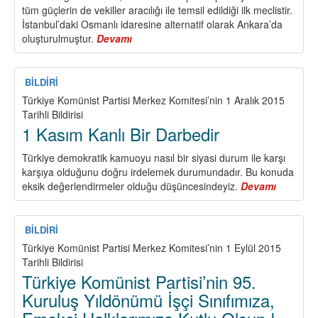
tüm güçlerin de vekiller aracılığı ile temsil edildiği ilk meclistir.
İstanbul’daki Osmanlı idaresine alternatif olarak Ankara’da
oluşturulmuştur.
Devamı
about
23
NİSAN’IN
YIL
BİLDİRİ
DÖNÜMÜ
Türkiye Komünist Partisi Merkez Komitesi’nin 1 Aralık 2015
VE
Tarihli Bildirisi
TÜM
1 Kasım Kanlı Bir Darbedir
TÜRKİYE
CUMHURİYETİ
Türkiye demokratik kamuoyu nasıl bir siyasi durum ile karşı
YURTTAŞLARININ
karşıya olduğunu doğru irdelemek durumundadır. Bu konuda
GÖREVİ
eksik değerlendirmeler olduğu düşüncesindeyiz.
Devamı
about
1
Kasım
Kanlı
BİLDİRİ
Bir
Türkiye Komünist Partisi Merkez Komitesi’nin 1 Eylül 2015
Darbedir
Tarihli Bildirisi
Türkiye Komünist Partisi’nin 95.
Kuruluş Yıldönümü İşçi Sınıfımıza,