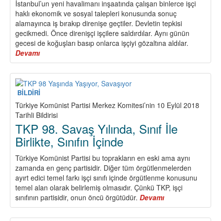
İstanbul’un yeni havalimanı inşaatında çalışan binlerce işçi
haklı ekonomik ve sosyal talepleri konusunda sonuç
alamayınca iş bırakıp direnişe geçtiler. Devletin tepkisi
gecikmedi. Önce direnişçi işçilere saldırdılar. Aynı günün
gecesi de koğuşları basıp onlarca işçiyi gözaltına aldılar.
Devamı
about
Havalimanı
İşçileri
ile
Dayanışmayı
BİLDİRİ
Yükseltelim,
Türkiye Komünist Partisi Merkez Komitesi’nin 10 Eylül 2018
Sınıf
Tarihli Bildirisi
Mücadelesini
TKP 98. Savaş Yılında, Sınıf İle
Örelim,
Birlikte, Sınıfın İçinde
Sendikal
Birliği
Türkiye Komünist Partisi bu toprakların en eski ama aynı
Sağlayalım!
zamanda en genç partisidir. Diğer tüm örgütlenmelerden
ayırt edici temel farkı işçi sınıfı içinde örgütlenme konusunu
temel alan olarak belirlemiş olmasıdır. Çünkü TKP, işçi
sınıfının partisidir, onun öncü örgütüdür.
Devamı
about
TKP
98.