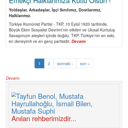
Emekçi Halklarımıza Kutlu Olsun !
Yoldaşlar, Arkadaşlar, İşçi Sınıfımız, Dostlarımız,
Halklarımız.
Türkiye Komünist Partisi - TKP, 10 Eylül 1920 tarihinde,
Büyük Ekim Sosyalist Devrimi’nin etkileri ve Ulusal Kurtuluş
Savaşımızın ateşleri içinde doğdu. TKP, Türkiye’nin en eski,
en deneyimli ve en genç partisidir.
Devamı
about
Türkiye
Komünist
Partisi’nin
1
2
sonraki ›
son »
95.
Kuruluş
Yıldönümü
Devamı
İşçi
Sınıfımıza,
Emekçi
Halklarımıza
Kutlu
Olsun
!
Anıları rehberimizdir...