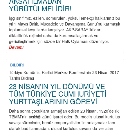
AKSATILMADAN
YÜRÜTÜLMELİDİR!
İşçi sınıfımız, ezilen, sömürülen, yoksul emekçi halklarımız bu
yıl 1 Mayıs Birlik, Mücadele ve Dayanışma Günü’nü karmaşık
toplumsal koşullarda karşılıyor. AKP-SARAY iktidarı,
diktatörlük rejimini daha da kurumsallaştırmak ve
gericileştirmek için sözde bir Halk Oylaması düzenliyor.
Devamı
about
1
MAYIS
2017
BİLDİRİ
HAZIRLIKLARI
Türkiye Komünist Partisi Merkez Komitesi’nin 23 Nisan 2017
AKSATILMADAN
Tarihli Bildirisi
YÜRÜTÜLMELİDİR!
23 NİSAN’IN YIL DÖNÜMÜ VE
TÜM TÜRKİYE CUMHURİYETİ
YURTTAŞLARININ GÖREVİ
Daha sonra çocuklara armağan edilen 23 Nisan, 1920’de ilk
TBMM’nin açıldığı günü işaret eder. Bu meclis ulusal kurtuluş
savaşı sürecinde, henüz emperyalistler ile anlaşmalar tam
olarak bağıtlanmadan, ulusal kurtuluş savaşında yer alan