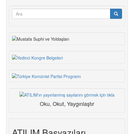
Arama
formu
Ara
Oku, Okut, Yaygınlaştır
ATILIM Başyazıları