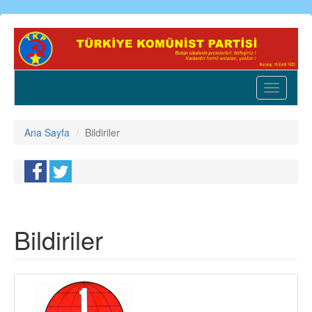
Ana
içeriğe
atla
Toggle
navigatio
Ana Sayfa
Bildiriler
Bildiriler