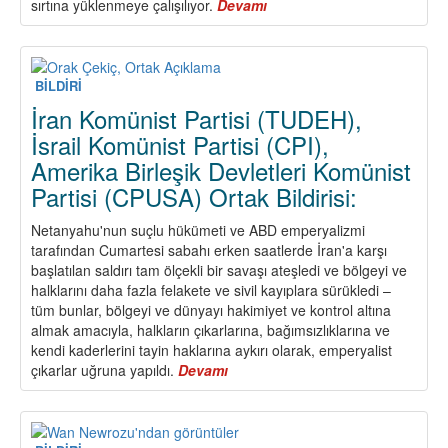
sırtına yüklenmeye çalışılıyor.
Devamı
about
2026
1
Mayıs’ı
Sınıf
BİLDİRİ
Mücadelesinde
İran Komünist Partisi (TUDEH),
Bir
İsrail Komünist Partisi (CPI),
Köşe
Amerika Birleşik Devletleri Komünist
Taşıdır
Haydi
Partisi (CPUSA) Ortak Bildirisi:
Omuz
Omuza
Netanyahu'nun suçlu hükümeti ve ABD emperyalizmi
1
tarafından Cumartesi sabahı erken saatlerde İran'a karşı
Mayıs
başlatılan saldırı tam ölçekli bir savaşı ateşledi ve bölgeyi ve
Alanlarına!
halklarını daha fazla felakete ve sivil kayıplara sürükledi –
tüm bunlar, bölgeyi ve dünyayı hakimiyet ve kontrol altına
almak amacıyla, halkların çıkarlarına, bağımsızlıklarına ve
kendi kaderlerini tayin haklarına aykırı olarak, emperyalist
çıkarlar uğruna yapıldı.
Devamı
about
İran
Komünist
Partisi