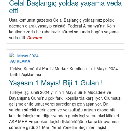
Celal Başlangıç yoldaş yaşama veda
etti
Usta komünist gazeteci Celal Başlangıç yoldaşımız politik
göçmen olarak yaşayıp çalıştığı Federal Almanya’nın Köln
kentinde zorlu bir rahatsızlık süreci sonunda bugün yaşama
veda etti.
Devamı
about
Celal
Başlangıç
yoldaş
yaşama
AÇIKLAMA
veda
Türkiye Komünist Partisi Merkez Komitesi’nin 1 Mayıs 2024
etti
Tarihli Açıklaması
Yaşasın 1 Mayıs! Bijî 1 Gulan !
Türkiye işçi sınıfı 2024 yılının 1 Mayıs Birlik Mücadele ve
Dayanışma Günü’nü çok farklı koşullarda karşılıyor. Olumsuz
gelişmeler ile umut verici süreçler içi içe yaşanıyor. Bir
yandan sürekli derinleşen ve yoksulluğu artıran ekonomik
kriz derinleşirken, diğer yandan geniş işçi ve emekçi kitleleri
AKP-MHP-Ergenekon faşist diktatörlüğüne karşı bir uyanma
sürecine girdi. 31 Mart Yerel Yönetim Seçimleri faşist