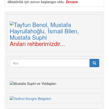
diktatörlük için sonun başlangıcı oldu.
Devamı
about
Yaşasın
1
Mayıs!
Bijî
1
Gulan
!
Anıları rehberimizdir...
Arama
formu
Ara