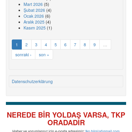
Mart 2026
(5)
Şubat 2026
(4)
Ocak 2026
(6)
Aralık 2025
(4)
Kasım 2025
(1)
1
2
3
4
5
6
7
8
9
…
sonraki ›
son »
Datenschutzerklärung
NEREDE BİR YOLDAŞ VARSA, TKP
ORADADIR
Haber ve yorumlarınız için e-posta adresimiz:
tkp.bilgi(at)gmail.com