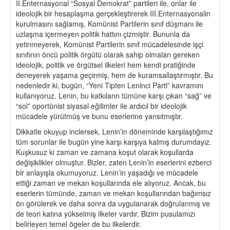
II.Enternasyonal “Sosyal Demokrat” partileri ile, onlar ile
ideolojik bir hesaplaşma gerçekleştirerek III.Enternasyonalin
kurulmasını sağlamış, Komünist Partilerin sınıf düşmanı ile
uzlaşma içermeyen politik hattını çizmiştir. Bununla da
yetinmeyerek, Komünist Partilerin sınıf mücadelesinde işçi
sınıfının öncü politik örgütü olarak sahip olmaları gereken
ideolojik, politik ve örgütsel ilkeleri hem kendi pratiğinde
deneyerek yaşama geçirmiş, hem de kuramsallaştırmıştır. Bu
nedenledir ki, bugün, “Yeni Tipten Leninci Parti” kavramını
kullanıyoruz. Lenin, bu katkıların tümüne karşı çıkan “sağ” ve
“sol” oportünist siyasal eğilimler ile ardıcıl bir ideolojik
mücadele yürütmüş ve bunu eserlerine yansıtmıştır.
Dikkatle okuyup inclersek, Lenin’in döneminde karşılaştığımız
tüm sorunlar ile bugün yine karşı karşıya kalmış durumdayız.
Kuşkusuz ki zaman ve zamana koşut olarak koşullarda
değişiklikler olmuştur. Bizler, zaten Lenin’in eserlerini ezberci
bir anlayışla okumuyoruz. Lenin’in yaşadığı ve mücadele
ettiği zaman ve mekan koşullarında ele alıyoruz. Ancak, bu
eserlerin tümünde, zaman ve mekan koşullarından bağımsız
ön görülerek ve daha sonra da uygulanarak doğrulanmış ve
de teori katına yükselmiş ilkeler vardır. Bizim pusulamızı
belirleyen temel ögeler de bu ilkelerdir.