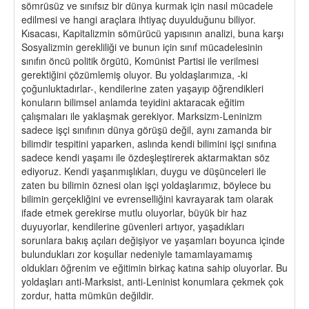
sömrüsüz ve sınıfsız bir dünya kurmak için nasıl mücadele
edilmesi ve hangi araçlara ihtiyaç duyulduğunu biliyor.
Kısacası, Kapitalizmin sömürücü yapısının analizi, buna karşı
Sosyalizmin gerekliliği ve bunun için sınıf mücadelesinin
sınıfın öncü politik örgütü, Komünist Partisi ile verilmesi
gerektiğini çözümlemiş oluyor. Bu yoldaşlarımıza, -ki
çoğunluktadırlar-, kendilerine zaten yaşayıp öğrendikleri
konuların bilimsel anlamda teyidini aktaracak eğitim
çalışmaları ile yaklaşmak gerekiyor. Marksizm-Leninizm
sadece işçi sınıfının dünya görüşü değil, aynı zamanda bir
bilimdir tespitini yaparken, aslında kendi bilimini işçi sınıfına
sadece kendi yaşamı ile özdeşleştirerek aktarmaktan söz
ediyoruz. Kendi yaşanmışlıkları, duygu ve düşünceleri ile
zaten bu bilimin öznesi olan işçi yoldaşlarımız, böylece bu
bilimin gerçekliğini ve evrenselliğini kavrayarak tam olarak
ifade etmek gerekirse mutlu oluyorlar, büyük bir haz
duyuyorlar, kendilerine güvenleri artıyor, yaşadıkları
sorunlara bakış açıları değişiyor ve yaşamları boyunca içinde
bulundukları zor koşullar nedeniyle tamamlayamamış
oldukları öğrenim ve eğitimin birkaç katına sahip oluyorlar. Bu
yoldaşları anti-Marksist, anti-Leninist konumlara çekmek çok
zordur, hatta mümkün değildir.