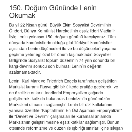
150. Doğum Gününde Lenin
Okumak
Bu yıl 22 Nisan günü, Büyük Ekim Sosyalist Devrimi’nin
Önderi, Dünya Komünist Hareketi’nin eşsiz lideri Vladimir
İlyiç Lenin yoldaşın 150. doğum gününü karşılıyoruz. Tüm
dünyada komünistlerin olduğu gibi Türkiyeli komünistler
açısından Lenin düşünceleri ile ve bu düşünceleri yaşama
geçirme yeteneği özel bir önem taşımaktadır. Sovyetler
Birliği’nde Sosyalist toplum düzeninin 74 yılın sonunda bir
karşı-devrim sonucu son bulması Lenin’in değerini
azaltmamaktadır.
Lenin, Karl Marx ve Friedrich Engels tarafından geliştirilen
Marksist kuramı Rusya gibi bir ülkede pratiğe geçirerek, ve
de özellikle onların teorilerini Emperyalizm çağında
geliştirerek, katkıda bulunarak Leninizm’in günümüzün
Marksizmi olmasını sağlamıştır. Lenin bir dizi katkılarının
yanısıra özellikle “Kapitalizmin En Üst Aşaması Emperyalizm”
ile “Devlet ve Devrim” çalışmaları ile kuramsal anlamda
Marksizmin geliştirilmesine eşsiz katkılar sağlamıştır. Bunun
ötesinde reformizme ve düzen ile işbirliği sınırları içine sıkışan