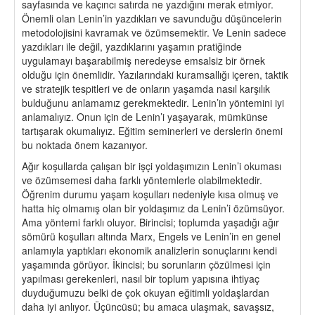
sayfasında ve kaçıncı satırda ne yazdığını merak etmiyor.
Önemli olan Lenin’in yazdıkları ve savunduğu düşüncelerin
metodolojisini kavramak ve özümsemektir. Ve Lenin sadece
yazdıkları ile değil, yazdıklarını yaşamın pratiğinde
uygulamayı başarabilmiş neredeyse emsalsiz bir örnek
olduğu için önemlidir. Yazılarındaki kuramsallığı içeren, taktik
ve stratejik tespitleri ve de onların yaşamda nasıl karşılık
bulduğunu anlamamız gerekmektedir. Lenin’in yöntemini iyi
anlamalıyız. Onun için de Lenin’i yaşayarak, mümkünse
tartışarak okumalıyız. Eğitim seminerleri ve derslerin önemi
bu noktada önem kazanıyor.
Ağır koşullarda çalışan bir işçi yoldaşımızın Lenin’i okuması
ve özümsemesi daha farklı yöntemlerle olabilmektedir.
Öğrenim durumu yaşam koşulları nedeniyle kısa olmuş ve
hatta hiç olmamış olan bir yoldaşımız da Lenin’i özümsüyor.
Ama yöntemi farklı oluyor. Birincisi; toplumda yaşadığı ağır
sömürü koşulları altında Marx, Engels ve Lenin’in en genel
anlamıyla yaptıkları ekonomik analizlerin sonuçlarını kendi
yaşamında görüyor. İkincisi; bu sorunların çözülmesi için
yapılması gerekenleri, nasıl bir toplum yapısına ihtiyaç
duyduğumuzu belki de çok okuyan eğitimli yoldaşlardan
daha iyi anlıyor. Üçüncüsü; bu amaca ulaşmak, savaşsız,