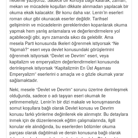
mekan ve mücadele koşulları dikkate alınmadan yapılacak bir
okuma eksik kalacaktır. Bir konu daha var. Lenin’in eserleri
roman okur gibi okunacak eserler değildir. Tarihsel
gelişiminin ve mücadelenin gereklerinden koparılarak okuma
yapmak hem yanlış anlamalara ve değerlendirmelere yol
açabileceği gibi, aynı zamanda sıkıcı da gelebilir. Ama
mesela Parti konusunda ilkeleri öğrenmek istiyorsak “Ne
Yapmalı?” eseri veya devlet konusundaki görüşlerinini
öğrenmek istiyorsak “Devlet ve Devrim” eseri, veya
kapitalizm ve emperyalizm değerlendirmeleri konusunda
derinleşmek istiyorsak “Kapitalizmin En Üst Aşaması
Emperyalizm” eserlerini o amaçla ve o gözle okumak yarar
sağlamaktadır.
Neki, mesele “Devlet ve Devrim” sorunu üzerine derinleşmek
olduğunda, sadece o adı taşıyan eseri okumak ile
yetinmemeliyiz. Lenin’in bir dizi makale ve konuşmasında
somut koşullara bağlı olarak Devlet konusu ve Devrim
konusu farklı yönlerine değinilerek ele alınmıştır. Bu detaylara
inmek için de düzenlenecek eğitim çalışmalarında, ilgili
konular ele alındığında, bu eserlerden bölümler okuma
parçası olarak dağıtılmalı ve dersin konusuna bağlı olarak