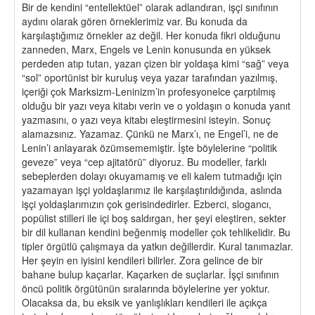
Bir de kendini “entellektüel” olarak adlandıran, işçi sınıfının
aydını olarak gören örneklerimiz var. Bu konuda da
karşılaştığımız örnekler az değil. Her konuda fikri olduğunu
zanneden, Marx, Engels ve Lenin konusunda en yüksek
perdeden atıp tutan, yazan çizen bir yoldaşa kimi “sağ” veya
“sol” oportünist bir kuruluş veya yazar tarafından yazılmış,
içeriği çok Marksizm-Leninizm’in profesyonelce çarptılmış
olduğu bir yazı veya kitabı verin ve o yoldaşın o konuda yanıt
yazmasını, o yazı veya kitabı eleştirmesini isteyin. Sonuç
alamazsınız. Yazamaz. Çünkü ne Marx’ı, ne Engel’i, ne de
Lenin’i anlayarak özümsememiştir. İşte böylelerine “politik
geveze” veya “cep ajitatörü” diyoruz. Bu modeller, farklı
sebeplerden dolayı okuyamamış ve eli kalem tutmadığı için
yazamayan işçi yoldaşlarımız ile karşılaştırıldığında, aslında
işçi yoldaşlarımızın çok gerisindedirler. Ezberci, slogancı,
popülist stilleri ile içi boş saldırgan, her şeyi eleştiren, sekter
bir dil kullanan kendini beğenmiş modeller çok tehlikelidir. Bu
tipler örgütlü çalışmaya da yatkın değillerdir. Kural tanımazlar.
Her şeyin en iyisini kendileri bilirler. Zora gelince de bir
bahane bulup kaçarlar. Kaçarken de suçlarlar. İşçi sınıfının
öncü politik örgütünün sıralarında böylelerine yer yoktur.
Olacaksa da, bu eksik ve yanlışlıkları kendileri ile açıkça