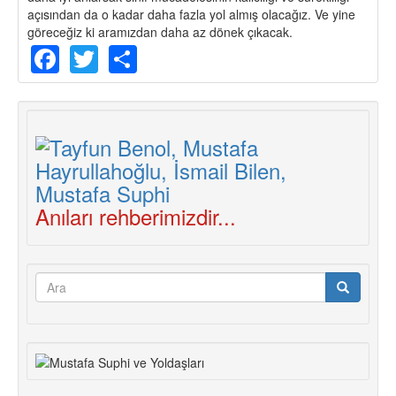
açısından da o kadar daha fazla yol almış olacağız. Ve yine
göreceğiz ki aramızdan daha az dönek çıkacak.
Facebook
Twitter
Share
Anıları rehberimizdir...
Arama
formu
Ara