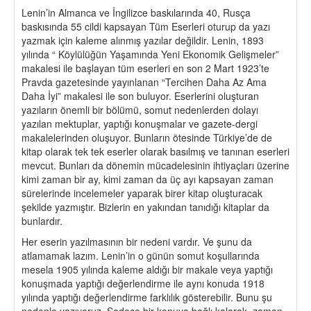
Lenin’in Almanca ve İngilizce baskılarında 40, Rusça
baskısında 55 cildi kapsayan Tüm Eserleri oturup da yazı
yazmak için kaleme alınmış yazılar değildir. Lenin, 1893
yılında “ Köylülüğün Yaşamında Yeni Ekonomik Gelişmeler”
makalesi ile başlayan tüm eserleri en son 2 Mart 1923’te
Pravda gazetesinde yayınlanan “Tercihen Daha Az Ama
Daha İyi” makalesi ile son buluyor. Eserlerini oluşturan
yazıların önemli bir bölümü, somut nedenlerden dolayı
yazılan mektuplar, yaptığı konuşmalar ve gazete-dergi
makalelerinden oluşuyor. Bunların ötesinde Türkiye’de de
kitap olarak tek tek eserler olarak basılmış ve tanınan eserleri
mevcut. Bunları da dönemin mücadelesinin ihtiyaçları üzerine
kimi zaman bir ay, kimi zaman da üç ayı kapsayan zaman
sürelerinde incelemeler yaparak birer kitap oluşturacak
şekilde yazmıştır. Bizlerin en yakından tanıdığı kitaplar da
bunlardır.
Her eserin yazılmasının bir nedeni vardır. Ve şunu da
atlamamak lazım. Lenin’in o günün somut koşullarında
mesela 1905 yılında kaleme aldığı bir makale veya yaptığı
konuşmada yaptığı değerlendirme ile aynı konuda 1918
yılında yaptığı değerlendirme farklılık gösterebilir. Bunu şu
nedenle yazıyoruz. Sadece bir konuya bağlı kalarak, zaman,