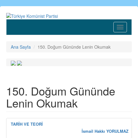
Ana
içeriğe
atla
Toggle
navigatio
Ana Sayfa
150. Doğum Gününde Lenin Okumak
150. Doğum Gününde
Lenin Okumak
TARİH VE TEORİ
İsmail Hakkı YORULMAZ