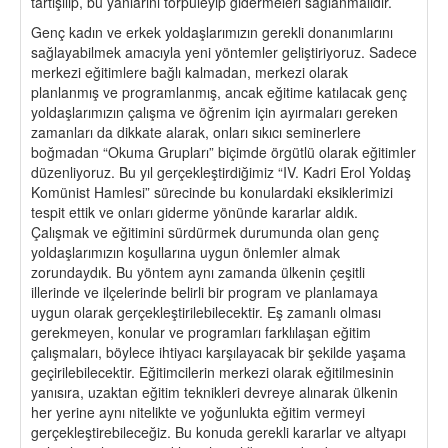
tartışılıp, bu yanlarını törpüleyip gidermeleri sağlanmalıdır.
Genç kadın ve erkek yoldaşlarımızın gerekli donanımlarını
sağlayabilmek amacıyla yeni yöntemler geliştiriyoruz. Sadece
merkezi eğitimlere bağlı kalmadan, merkezi olarak
planlanmış ve programlanmış, ancak eğitime katılacak genç
yoldaşlarımızın çalışma ve öğrenim için ayırmaları gereken
zamanları da dikkate alarak, onları sıkıcı seminerlere
boğmadan “Okuma Grupları” biçimde örgütlü olarak eğitimler
düzenliyoruz. Bu yıl gerçekleştirdiğimiz “IV. Kadri Erol Yoldaş
Komünist Hamlesi” sürecinde bu konulardaki eksiklerimizi
tespit ettik ve onları giderme yönünde kararlar aldık.
Çalışmak ve eğitimini sürdürmek durumunda olan genç
yoldaşlarımızın koşullarına uygun önlemler almak
zorundaydık. Bu yöntem aynı zamanda ülkenin çeşitli
illerinde ve ilçelerinde belirli bir program ve planlamaya
uygun olarak gerçekleştirilebilecektir. Eş zamanlı olması
gerekmeyen, konular ve programları farklılaşan eğitim
çalışmaları, böylece ihtiyacı karşılayacak bir şekilde yaşama
geçirilebilecektir. Eğitimcilerin merkezi olarak eğitilmesinin
yanısıra, uzaktan eğitim teknikleri devreye alınarak ülkenin
her yerine aynı nitelikte ve yoğunlukta eğitim vermeyi
gerçekleştirebileceğiz. Bu konuda gerekli kararlar ve altyapı