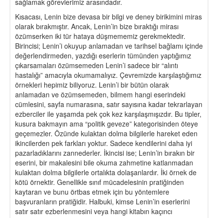
sağlamak görevlerimiz arasındadır.
Kısacası, Lenin bize devasa bir bilgi ve deney birikimini miras
olarak bırakmıştır. Ancak, Lenin’in bize bıraktığı mirası
özümserken iki tür hataya düşmememiz gerekmektedir.
Birincisi; Lenin’i okuyup anlamadan ve tarihsel bağlamı içinde
değerlendirmeden, yazdığı eserlerin tümünden yaptığımız
çıkarsamaları özümsemeden Lenin’i sadece bir “alıntı
hastalığı” amacıyla okumamalıyız. Çevremizde karşılaştığımız
örnekleri hepimiz biliyoruz. Lenin’i bir bütün olarak
anlamadan ve özümsemeden, bilmem hangi eserindeki
cümlesini, sayfa numarasına, satır sayısına kadar tekrarlayan
ezberciler ile yaşamda pek çok kez karşılaşmışızdır. Bu tipler,
kusura bakmayın ama “politik geveze” kategorisinden öteye
geçemezler. Özünde kulaktan dolma bilgilerle hareket eden
ikincilerden pek farkları yoktur. Sadece kendilerini daha iyi
pazarladıklarını zannederler. İkincisi ise; Lenin’in bırakın bir
eserini, bir makalesini bile okuma zahmetine katlanmadan
kulaktan dolma bilgilerle ortalıkta dolaşanlardır. İki örnek de
kötü örnektir. Genellikle sınıf mücadelesinin pratiğinden
kaytaran ve bunu örtbas etmek için bu yöntemlere
başvuranların pratiğidir. Halbuki, kimse Lenin’in eserlerini
satır satır ezberlenmesini veya hangi kitabın kaçıncı