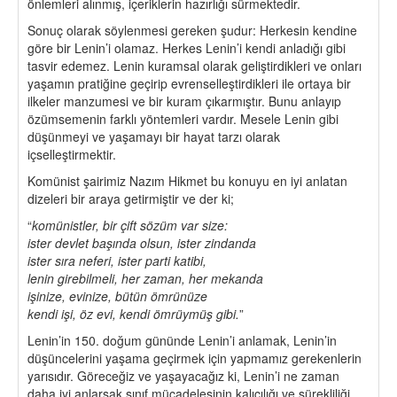
önlemleri alınmış, içeriklerin hazırlığı sürmektedir.
Sonuç olarak söylenmesi gereken şudur: Herkesin kendine
göre bir Lenin’i olamaz. Herkes Lenin’i kendi anladığı gibi
tasvir edemez. Lenin kuramsal olarak geliştirdikleri ve onları
yaşamın pratiğine geçirip evrenselleştirdikleri ile ortaya bir
ilkeler manzumesi ve bir kuram çıkarmıştır. Bunu anlayıp
özümsemenin farklı yöntemleri vardır. Mesele Lenin gibi
düşünmeyi ve yaşamayı bir hayat tarzı olarak
içselleştirmektir.
Komünist şairimiz Nazım Hikmet bu konuyu en iyi anlatan
dizeleri bir araya getirmiştir ve der ki;
“
komünistler, bir çift sözüm var size:
ister devlet başında olsun, ister zindanda
ister sıra neferi, ister parti katibi,
lenin girebilmeli, her zaman, her mekanda
işinize, evinize, bütün ömrünüze
kendi işi, öz evi, kendi ömrüymüş gibi.
”
Lenin’in 150. doğum gününde Lenin’i anlamak, Lenin’in
düşüncelerini yaşama geçirmek için yapmamız gerekenlerin
yarısıdır. Göreceğiz ve yaşayacağız ki, Lenin’i ne zaman
daha iyi anlarsak sınıf mücadelesinin kalıcılığı ve sürekliliği