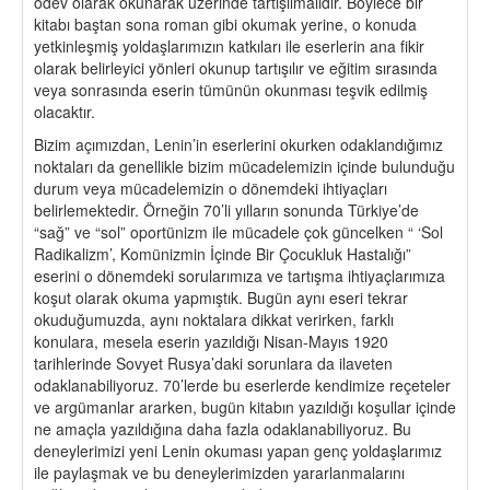
ödev olarak okunarak üzerinde tartışılmalıdır. Böylece bir
kitabı baştan sona roman gibi okumak yerine, o konuda
yetkinleşmiş yoldaşlarımızın katkıları ile eserlerin ana fikir
olarak belirleyici yönleri okunup tartışılır ve eğitim sırasında
veya sonrasında eserin tümünün okunması teşvik edilmiş
olacaktır.
Bizim açımızdan, Lenin’in eserlerini okurken odaklandığımız
noktaları da genellikle bizim mücadelemizin içinde bulunduğu
durum veya mücadelemizin o dönemdeki ihtiyaçları
belirlemektedir. Örneğin 70’li yılların sonunda Türkiye’de
“sağ” ve “sol” oportünizm ile mücadele çok güncelken “ ‘Sol
Radikalizm’, Komünizmin İçinde Bir Çocukluk Hastalığı”
eserini o dönemdeki sorularımıza ve tartışma ihtiyaçlarımıza
koşut olarak okuma yapmıştık. Bugün aynı eseri tekrar
okuduğumuzda, aynı noktalara dikkat verirken, farklı
konulara, mesela eserin yazıldığı Nisan-Mayıs 1920
tarihlerinde Sovyet Rusya’daki sorunlara da ilaveten
odaklanabiliyoruz. 70’lerde bu eserlerde kendimize reçeteler
ve argümanlar ararken, bugün kitabın yazıldığı koşullar içinde
ne amaçla yazıldığına daha fazla odaklanabiliyoruz. Bu
deneylerimizi yeni Lenin okuması yapan genç yoldaşlarımız
ile paylaşmak ve bu deneylerimizden yararlanmalarını