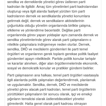
sendika ve derneklerde yönetici görev üstlenen parti
kadroları ile ilgilidir. Amaç tüm yönetimleri parti kadrolarından
oluşturup veya ilgili alanda faaliyet yürüten tüm parti
kadrolarının dernek ve sendikalarda yönetici konumlara
getirmek değil, dernek ve sendikaların aktivistlerinin
çoğunlukta olduğu yönetim organlarında birlikte çalışma,
etkileme ve yönlendirme becerisidir. Değilse parti
organlarında görev yapan yoldaşlar aynı zamanda dernek ve
sendika yönetimlerinde görev alarak parti çalışmalarını o
nitelikte çalışmalara indirgemeye neden olurlar. Dernek,
sendika, DKÖ ve meclislerin gündemleri ile parti temel
örgütleri ve organlarının gerek toplantı gerekse politik faaliyet
gündemleri apayrı niteliktedir. Partide politik konular tartışılır
ve kararlar alınırken, diğer alan örgütlenmelerinde ekonomik,
sosyal ve demokratik konular ve pratikler gündemi belirler.
Parti çalışmasının ana halkası, temel parti örgütleri vasıtasıyla
ilgili alanlarda politik çalışmaları değerlendirmek, planlamak
ve uygulamaktır. Sendika, dernek, DKÖ ve meclislerde
yönetici görev alacak parti kadroları, temel parti örgütlerinin
yürüttükleri çalışmaların bir sonucu olarak, işçi ve emekçi
yığınların temsilcisi olarak üstlenebilecekleri yönetici
görevlerdir. Hatta genel olarak parti kadrosu olmayan