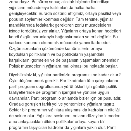
zorundayız. Bu süreç sonuç alıcı bir biçimde ilerledikçe
yığınların mücadeleye katılımları da halka halka
genişleyecektir. Burada sözünü ettiğimiz, ortaya pasifist veya
popülist söylemler konması değildir. Tam tersine, yığınlar
inandıklarında fedakarlık gerektiren zorlu mücadelelerin
içinde terddütsüz yer alırlar. Yığınların ortaya konan hedefleri
kendi özgün sorunlarıyla bağdaştırmaları yeterli değildir. Bu
sadece konunun ekonomik mücadele yanını ifade eder.
Özgün sorunların çözümünde komünistlerin ortaya
koydukları politikaların ve bu politikaların yaşamdaki
karşılıklarını görmeleri ve de başarısını yaşamaları önemlidir.
Politik mücadelenin yığınlara mal olması bu noktada başlar.
Diyebilirsiniz ki, yığınlar partimizin programını ne kadar okur?
Öyle düşünmemek gerekir. Parti kadroları tüm çalışmalarını
parti programı doğrultusunda yürüttükleri için günlük politik
faaliyetlerinde de programın içeriğini ve yönüne uygun
davranırlar. Parti programı o anlamda bizler için bir pusuladır.
Oradaki görüşleri farklı yol ve yöntemlerle yığınlara taşırız.
Sekter bir programın yığınlara ulaşması da kadroların niteliği
de sekter olur. Yığınlara seslenen, onların düzeyine inmeden
ama anlayacakları dilden politikalar ortaya koyan bir
programın taşıyıcıları kadrolar da yığınlara yakın olur. Parti