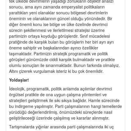
tek ülkede devrimlerin yaşadığı zorlukların objektif analizi
sonucu, ama aynı zamanda emperyalist politikaların
yarattıkları yeni olanaklar sonucu bölgesel devrimlerin
öneminin ve olanaklarının güncel olduğu yönündedir. Bir
diğer önemli konu ise bölge ve ülke özelinde devrimci
sürecin şekillenmesi ve ilerletilmesi stratejisi üzerine
partimizin ortaya koyduğu görüşlerdir. Sınıf mücadelesi
pratiğinde de karşılık bulan bu görüşlerin her biri ayrı ayrı
öneme sahiptir ve başkalarından ayırıcı özellikler
taşımaktadır. Partimizin stratejik programatik ve politik
görüşleri günümüzde ciddi karşılık bulmaktadır ve pratikte
olumlu sonuçları ile sınanmaktadır. Bunun farkında olmalıyız.
Altını çizerek vurgulamak isteriz ki bu çok önemlidir.
Yoldaşlar!
İdeolojik, programatik, politik anlamda açılımlar devrimci
örgütsel pratikte de ona uygun çalışma yöntemleri ve
stratejileri geliştirmek ile sıkı sıkıya bağlıdır. Hamle sürecinde
bu indirgeme yapılmıştır. Parti çalışmalarının hangi temellerde
yürüdüğü değerlendirilmiş, önümüzdeki süreçlerde nasıl
geliştirileceeği üzerinde çalışılmış ve kararlar alınmıştır.
Tartışmalarda yığınlar arasında parti çalışmalarında iki uç