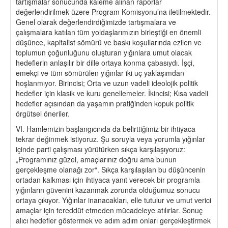
tartışmalar sonucunda kaleme alınan raporlar
değerlendirilmek üzere Program Komisyonu’na iletilmektedir.
Genel olarak değerlendirdiğimizde tartışmalara ve
çalışmalara katılan tüm yoldaşlarımızın birleştiği en önemli
düşünce, kapitalist sömürü ve baskı koşullarında ezilen ve
toplumun çoğunluğunu oluşturan yığınlara umut olacak
hedeflerin anlaşılır bir dille ortaya konma çabasıydı. İşçi,
emekçi ve tüm sömürülen yığınlar iki uç yaklaşımdan
hoşlanmıyor. Birincisi; Orta ve uzun vadeli ideolojik politik
hedefler için klasik ve kuru genellemeler. İkincisi; Kısa vadeli
hedefler açısından da yaşamın pratiğinden kopuk politik
örgütsel öneriler.
VI. Hamlemizin başlangıcında da belirttiğimiz bir ihtiyaca
tekrar değinmek istiyoruz. Şu soruyla veya yorumla yığınlar
içinde parti çalışması yürütürken sıkça karşılaşıyoruz:
„Programınız güzel, amaçlarınız doğru ama bunun
gerçekleşme olanağı zor“. Sıkça karşılaşılan bu düşüncenin
ortadan kalkması için ihtiyaca yanıt verecek bir programla
yığınların güvenini kazanmak zorunda olduğumuz sonucu
ortaya çıkıyor. Yığınlar inanacakları, elle tutulur ve umut verici
amaçlar için tereddüt etmeden mücadeleye atılırlar. Sonuç
alıcı hedefler göstermek ve adım adım onları gerçekleştirmek