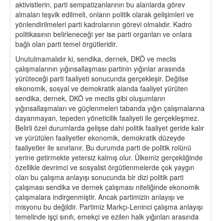
aktivistlerin, parti sempatizanlarının bu alanlarda görev
almaları teşvik edilmeli, onların politik olarak gelişimleri ve
yönlendirilmeleri parti kadrolarının görevi olmalıdır. Kadro
politikasının belirleneceği yer ise parti organları ve onlara
bağlı olan parti temel örgütleridir.
Unutulmamalıdır ki, sendika, dernek, DKÖ ve meclis
çalışmalarının yığınsallaşması partinin yığınlar arasında
yürüteceği parti faaliyeti sonucunda gerçekleşir. Değilse
ekonomik, sosyal ve demokratik alanda faaliyet yürüten
sendika, dernek, DKÖ ve meclis gibi oluşumların
yığınsallaşmaları ve güçlenmeleri tabanda yığın çalışmalarına
dayanmayan, tepeden yöneticilik faaliyeti ile gerçekleşmez.
Belirli özel durumlarda gelişse dahi politik faaliyet geride kalır
ve yürütülen faaliyetler ekonomik, demokratik düzeyde
faaliyetler ile sınırlanır. Bu durumda parti de politik rolünü
yerine getirmekte yetersiz kalmış olur. Ülkemiz gerçekliğinde
özellikle devrimci ve sosyalist örgütlenmelerde çok yaygın
olan bu çalışma anlayışı sonucunda bir dizi politik parti
çalışması sendika ve dernek çalışması niteliğinde ekonomik
çalışmalara indirgenmiştir. Ancak partimizin anlayışı ve
misyonu bu değildir. Partimiz Markçı-Leninci çalışma anlayışı
temelinde işçi sınıfı, emekçi ve ezilen halk yığınları arasında