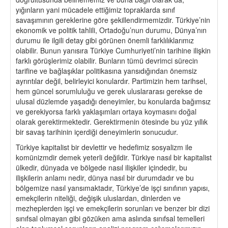
yığınların yani mücadele ettiğimiz topraklarda sınıf
savaşımının gereklerine göre şekillendirmemizdir. Türkiye’nin
ekonomik ve politik tahlili, Ortadoğu’nun durumu, Dünya’nın
durumu ile ilgili detay gibi görünen önemli farklılıklarımız
olabilir. Bunun yanısıra Türkiye Cumhuriyeti’nin tarihine ilişkin
farklı görüşlerimiz olabilir. Bunların tümü devrimci sürecin
tarifine ve bağlaşıklar politikasına yansıdığından önemsiz
ayrıntılar değil, belirleyici konulardır. Partimizin hem tarihsel,
hem güncel sorumluluğu ve gerek uluslararası gerekse de
ulusal düzlemde yaşadığı deneyimler, bu konularda bağımsız
ve gerekiyorsa farklı yaklaşımları ortaya koymasını doğal
olarak gerektirmektedir. Gerektirmenin ötesinde bu yüz yıllık
bir savaş tarihinin içerdiği deneyimlerin sonucudur.
Türkiye kapitalist bir devlettir ve hedefimiz sosyalizm ile
komünizmdir demek yeterli değildir. Türkiye nasıl bir kapitalist
ülkedir, dünyada ve bölgede nasıl ilişkiler içindedir, bu
ilişkilerin anlamı nedir, dünya nasıl bir durumdadır ve bu
bölgemize nasıl yansımaktadır, Türkiye’de işçi sınıfının yapısı,
emekçilerin niteliği, değişik uluslardan, dinlerden ve
mezheplerden işçi ve emekçilerin sorunları ve benzer bir dizi
sınıfsal olmayan gibi gözüken ama aslında sınıfsal temelleri