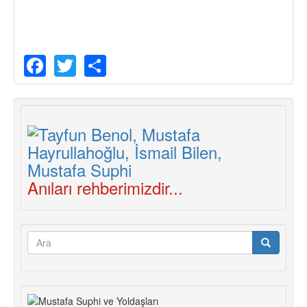
Facebook
Twitter
Share
Anıları rehberimizdir...
Arama
formu
Ara