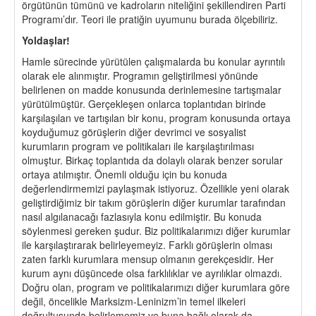
örgütünün tümünü ve kadroların niteliğini şekillendiren Parti
Programı’dır. Teori ile pratiğin uyumunu burada ölçebiliriz.
Yoldaşlar!
Hamle sürecinde yürütülen çalışmalarda bu konular ayrıntılı
olarak ele alınmıştır. Programın geliştirilmesi yönünde
belirlenen on madde konusunda derinlemesine tartışmalar
yürütülmüştür. Gerçekleşen onlarca toplantıdan birinde
karşılaşılan ve tartışılan bir konu, program konusunda ortaya
koyduğumuz görüşlerin diğer devrimci ve sosyalist
kurumların program ve politikaları ile karşılaştırılması
olmuştur. Birkaç toplantıda da dolaylı olarak benzer sorular
ortaya atılmıştır. Önemli olduğu için bu konuda
değerlendirmemizi paylaşmak istiyoruz. Özellikle yeni olarak
geliştirdiğimiz bir takım görüşlerin diğer kurumlar tarafından
nasıl algılanacağı fazlasıyla konu edilmiştir. Bu konuda
söylenmesi gereken şudur. Biz politikalarımızı diğer kurumlar
ile karşılaştırarak belirleyemeyiz. Farklı görüşlerin olması
zaten farklı kurumlara mensup olmanın gerekçesidir. Her
kurum aynı düşüncede olsa farklılıklar ve ayrılıklar olmazdı.
Doğru olan, program ve politikalarımızı diğer kurumlara göre
değil, öncelikle Marksizm-Leninizm’in temel ilkeleri
doğrultusunda belirlememiz ve buna bağlı olarak da,