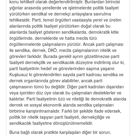
konu tehlikeli olarak değerlendirilmiştir. Bunlardan birincisi
yığınlar arasında yerellerde ve işletmelerde politik faaliyet
yürütürken sendikal ve dernekçi anlayışlara savrulma
tehlikesidir. Parti, temel örgütleri vasıtasıyla yerel ve üretim
alanlarında politik faaliyet yürütürken doğal olarak bu
alanlarda faaliyet gösteren sendikalarda, demokratik kitle
örgütlerinde, derneklerde ve hatta meclis türü
örgütlenmelerde çalışmalarını yürütür. Ancak parti çalışması
ile sendika, dernek, DKÖ, meclis çalışmalarının nitelik ve
görevleri farklıdır. Burada gerekli ayrım gözetilmezse parti
faaliyeti dernekçilik ve sendikacılık düzeyine indirilmiş olur ki,
parti faaliyetinin hedef ve görevlerinden sapma yaşanır.
Kuşkusuz ki görevlendirilen sayıda parti kadrosu sendika ve
dernek organlarında görev alabilirler, ancak parti
çalışmasının tümü bu değildir. Diğer parti kadroları dışarıdan
veya içeriden düz üye olarak bu çalışmaları desteklerler ve
katılırlar. Parti faaliyetinin özü ve niteliği ile demokratik alanda
dernek ve sosyal ekonomik alanda sendika çalışmaları
birbirine karıştırılmamalıdır. Farklı bir şekilde ifade edersek,
politik bir nitelik taşıyan parti faaliyeti, dernekçiliğe ve
sendikacılık faaliyetine dönüştürülmemelidir.
Buna bağlı olarak pratikte karşılaşılan diğer bir sorun,