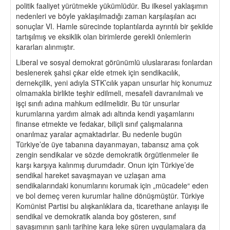
politik faaliyet yürütmekle yükümlüdür. Bu ilkesel yaklaşımın
nedenleri ve böyle yaklaşılmadığı zaman karşılaşılan acı
sonuçlar VI. Hamle sürecinde toplantılarda ayrıntılı bir şekilde
tartışılmış ve eksiklik olan birimlerde gerekli önlemlerin
kararları alınmıştır.
Liberal ve sosyal demokrat görünümlü uluslararası fonlardan
beslenerek şahsi çıkar elde etmek için sendikacılık,
dernekçilik, yeni adıyla STK’cılık yapan unsurlar hiç konumuz
olmamakla birlikte teşhir edilmeli, mesafeli davranılmalı ve
işçi sınıfı adına mahkum edilmelidir. Bu tür unsurlar
kurumlarına yardım almak adı altında kendi yaşamlarını
finanse etmekte ve fedakar, biliçli sınıf çalışmalarına
onarılmaz yaralar açmaktadırlar. Bu nedenle bugün
Türkiye’de üye tabanına dayanmayan, tabansız ama çok
zengin sendikalar ve sözde demokratik örgütlenmeler ile
karşı karşıya kalınmış durumdadır. Onun için Türkiye’de
sendikal hareket savaşmayan ve uzlaşan ama
sendikalarındaki konumlarını korumak için „mücadele“ eden
ve bol demeç veren kurumlar haline dönüşmüştür. Türkiye
Komünist Partisi bu alışkanlıklara da, ticarethane anlayışı ile
sendikal ve demokratik alanda boy gösteren, sınıf
savaşımının şanlı tarihine kara leke süren uygulamalara da