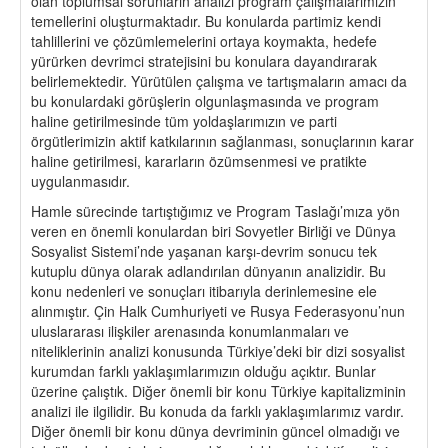
olan toplumsal sorunların analizi program çalışmalarımızın
temellerini oluşturmaktadır. Bu konularda partimiz kendi
tahlillerini ve çözümlemelerini ortaya koymakta, hedefe
yürürken devrimci stratejisini bu konulara dayandırarak
belirlemektedir. Yürütülen çalışma ve tartışmaların amacı da
bu konulardaki görüşlerin olgunlaşmasında ve program
haline getirilmesinde tüm yoldaşlarımızın ve parti
örgütlerimizin aktif katkılarının sağlanması, sonuçlarının karar
haline getirilmesi, kararların özümsenmesi ve pratikte
uygulanmasıdır.
Hamle sürecinde tartıştığımız ve Program Taslağı’mıza yön
veren en önemli konulardan biri Sovyetler Birliği ve Dünya
Sosyalist Sistemi’nde yaşanan karşı-devrim sonucu tek
kutuplu dünya olarak adlandırılan dünyanın analizidir. Bu
konu nedenleri ve sonuçları itibarıyla derinlemesine ele
alınmıştır. Çin Halk Cumhuriyeti ve Rusya Federasyonu’nun
uluslararası ilişkiler arenasında konumlanmaları ve
niteliklerinin analizi konusunda Türkiye’deki bir dizi sosyalist
kurumdan farklı yaklaşımlarımızın olduğu açıktır. Bunlar
üzerine çalıştık. Diğer önemli bir konu Türkiye kapitalizminin
analizi ile ilgilidir. Bu konuda da farklı yaklaşımlarımız vardır.
Diğer önemli bir konu dünya devriminin güncel olmadığı ve