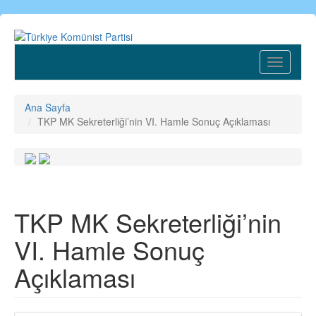
Ana
içeriğe
atla
Toggle
navigatio
Ana Sayfa
TKP MK Sekreterliği’nin VI. Hamle Sonuç Açıklaması
TKP MK Sekreterliği’nin
VI. Hamle Sonuç
Açıklaması