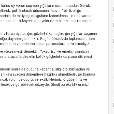
partilerine oy veren seçmen yığınların durumu budur. Gerek
lerek, politik olarak düşmanını “seven” bir özelliğe
inin de milliyetçi duyguların kabartılmasının rolü vardır.
yan ekonomik kaynakların yoksullara aktarılması ile onların
e yıllarca oyaladığın, gözlerini kamaştırdığın yığınlar yaşamın
 kemiğe dayanmış demektir. Bugün ülkemizde toplumsal ortam
erse orta vadede toplumsal patlamalara hazır olmalıyız.
e yükselmesi demektir. Yoksul işçi ve emekçi yığınların
e o araçlarla devletin kolluk güçlerinin karşısına dikilmesi
e bundan sonra da bugüne kadar çalıştığı gibi bıkmadan ve
nları kavrayacağı dönemlere hazırlıklı girmektedir. Bu konuda
ak yolumuz doğru, ve eksikliklerimizi örgütlerimiz ve
ebilecek ve görebilecek düzeyde. Şimdi bu eksikliklerimizi