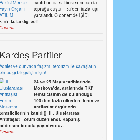
canlı bomba saldırısı sonucunda
toprağa düştü. 150’den fazla kişi
yaralandı. O dönemde IŞİD’i
kimin kullandığı belli.
Devamı
Kardeş Partiler
Adalet ve dünyada faşizm, terörizm ile savaşların
olmadığı bir gelişim için!
24 ve 25 Mayıs tarihlerinde
Moskova’da, aralarında TKP
temsilcisinin de bulunduğu
100’den fazla ülkeden ilerici ve
antifaşist örgütlerin
temsilcilerinin katıldığı III. Uluslararası
Antifaşist Forum düzenlendi. Kapanış
bildirisini burada yayınlıyoruz.
Devamı