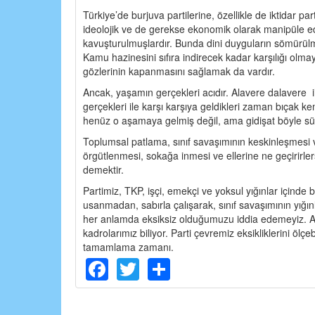
Türkiye’de burjuva partilerine, özellikle de iktidar 
ideolojik ve de gerekse ekonomik olarak manipüle edi
kavuşturulmuşlardır. Bunda dini duyguların sömürülmes
Kamu hazinesini sıfıra indirecek kadar karşılığı olma
gözlerinin kapanmasını sağlamak da vardır.
Ancak, yaşamın gerçekleri acıdır. Alavere dalavere il
gerçekleri ile karşı karşıya geldikleri zaman bıçak
henüz o aşamaya gelmiş değil, ama gidişat böyle sür
Toplumsal patlama, sınıf savaşımının keskinleşmesi v
örgütlenmesi, sokağa inmesi ve ellerine ne geçirirlers
demektir.
Partimiz, TKP, işçi, emekçi ve yoksul yığınlar içind
usanmadan, sabırla çalışarak, sınıf savaşımının yığı
her anlamda eksiksiz olduğumuzu iddia edemeyiz. Anc
kadrolarımız biliyor. Parti çevremiz eksikliklerini ölç
tamamlama zamanı.
Facebook
Twitter
Share