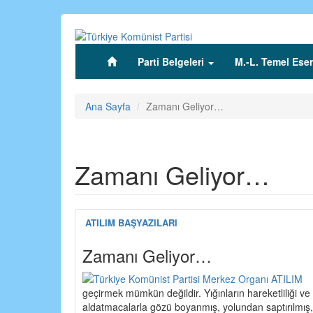
Ana
içeriğe
atla
Parti Belgeleri
M.-L. Temel Eser
(current)
Ana Sayfa
Zamanı Geliyor…
Zamanı Geliyor…
ATILIM BAŞYAZILARI
Zamanı Geliyor…
geçirmek mümkün değildir. Yığınların hareketliliği ve t
aldatmacalarla gözü boyanmış, yolundan saptırılmış,