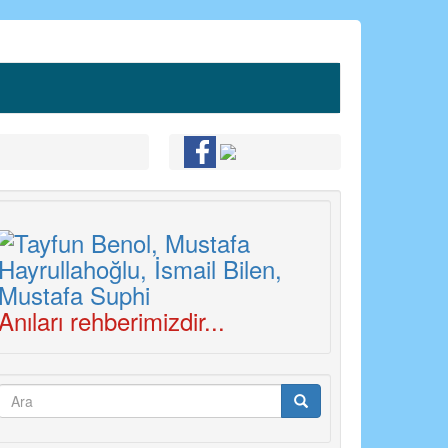
Anıları rehberimizdir...
Arama
formu
Ara