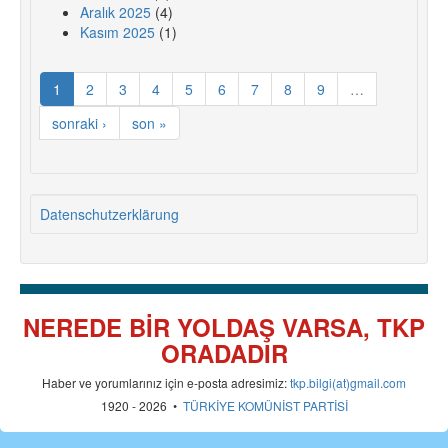
Aralık 2025
(4)
Kasım 2025
(1)
1
2
3
4
5
6
7
8
9
…
sonraki ›
son »
Datenschutzerklärung
NEREDE BİR YOLDAŞ VARSA, TKP
ORADADIR
Haber ve yorumlarınız için e-posta adresimiz:
tkp.bilgi(at)gmail.com
1920 - 2026 •
TÜRKİYE KOMÜNİST PARTİSİ