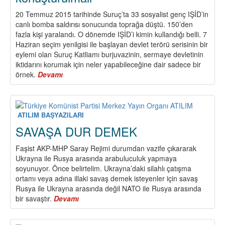
20 Temmuz 2015 tarihinde Suruç’ta 33 sosyalist genç IŞİD’in
canlı bomba saldırısı sonucunda toprağa düştü. 150’den
fazla kişi yaralandı. O dönemde IŞİD’i kimin kullandığı belli. 7
Haziran seçim yenilgisi ile başlayan devlet terörü serisinin bir
eylemi olan Suruç Katliamı burjuvazinin, sermaye devletinin
iktidarını korumak için neler yapabileceğine dair sadece bir
örnek.
Devamı
about
Suruç
Katliamı:
Katiller
konuşturulmalı
ATILIM BAŞYAZILARI
SAVAŞA DUR DEMEK
Faşist AKP-MHP Saray Rejimi durumdan vazife çıkararak
Ukrayna ile Rusya arasında arabuluculuk yapmaya
soyunuyor. Önce belirtelim. Ukrayna’daki silahlı çatışma
ortamı veya adına illaki savaş demek isteyenler için savaş
Rusya ile Ukrayna arasında değil NATO ile Rusya arasında
bir savaştır.
Devamı
about
SAVAŞA
DUR