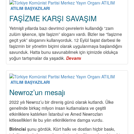
DEMEK
ATILIM BAŞYAZILARI
FAŞİZME KARŞI SAVAŞIM
Yetmişli yıllarda bazı devrimci çevrelerin kullandığı “zam
zulüm işkence, işte faşizm” sloganı vardı. Bizler ise “faşizme
geçit yok” sloganını kullanıyorduk. 12 Eylül faşist darbesi ile
faşizmin bir yönetim biçimi olarak uygulanmaya başlandığını
savunduk. Hatta bunu savunabilmek için içimizde oldukça
yoğun tartışmalar da yaşadık.
Devamı
about
FAŞİZME
KARŞI
SAVAŞIM
ATILIM BAŞYAZILARI
Newroz’un mesajı
2022 yılı Newroz’u bir direniş günü olarak kutlandı. Ülke
genelinde birkaç milyon insan kutlamalara ve çeşitli
etkinliklere katılırken İstanbul ve Amed Newrozları
kitlesellikleri ile bu yılın etkinliklerine damga vurdu.
Birincisi
şunu gördük. Kürt halkı ve dostları hiçbir baskı,