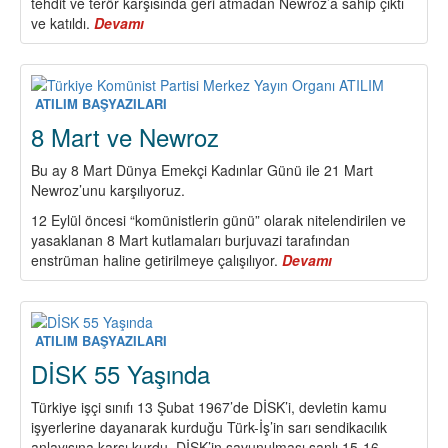
tehdit ve terör karşısında geri atmadan Newroz’a sahip çıktı
ve katıldı.
Devamı
about
Newroz’un
mesajı
ATILIM BAŞYAZILARI
8 Mart ve Newroz
Bu ay 8 Mart Dünya Emekçi Kadınlar Günü ile 21 Mart
Newroz’unu karşılıyoruz.
12 Eylül öncesi “komünistlerin günü” olarak nitelendirilen ve
yasaklanan 8 Mart kutlamaları burjuvazi tarafından
enstrüman haline getirilmeye çalışılıyor.
Devamı
about
8
Mart
ve
Newroz
ATILIM BAŞYAZILARI
DİSK 55 Yaşında
Türkiye işçi sınıfı 13 Şubat 1967’de DİSK’i, devletin kamu
işyerlerine dayanarak kurduğu Türk-İş’in sarı sendikacılık
anlayışına karşı kurdu. DİSK’in savunulması şanlı 15-16