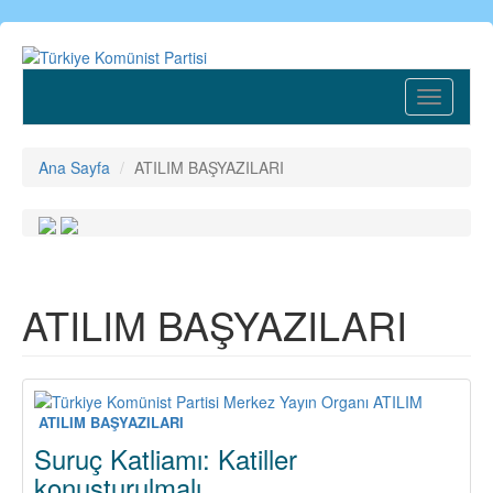
Ana
içeriğe
atla
Toggle
navigatio
Ana Sayfa
ATILIM BAŞYAZILARI
ATILIM BAŞYAZILARI
ATILIM BAŞYAZILARI
Suruç Katliamı: Katiller
konuşturulmalı