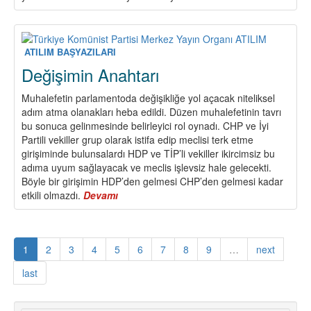
Büyük
Ekim
Devrimi
ve
ATILIM BAŞYAZILARI
Türkiye
Değişimin Anahtarı
Muhalefetin parlamentoda değişikliğe yol açacak niteliksel
adım atma olanakları heba edildi. Düzen muhalefetinin tavrı
bu sonuca gelinmesinde belirleyici rol oynadı. CHP ve İyi
Partili vekiller grup olarak istifa edip meclisi terk etme
girişiminde bulunsalardı HDP ve TİP’li vekiller ikircimsiz bu
adıma uyum sağlayacak ve meclis işlevsiz hale gelecekti.
Böyle bir girişimin HDP’den gelmesi CHP’den gelmesi kadar
etkili olmazdı.
Devamı
about
Değişimin
Anahtarı
1
2
3
4
5
6
7
8
9
…
next
last