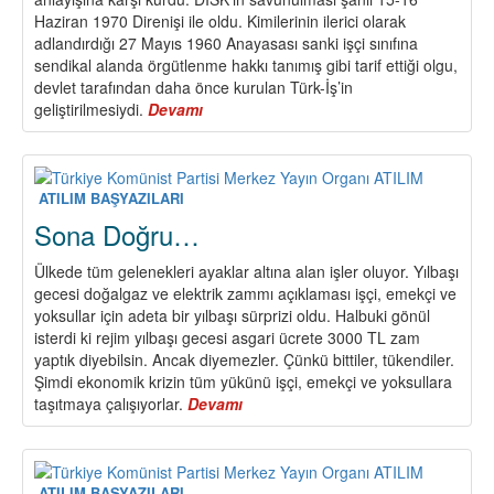
Haziran 1970 Direnişi ile oldu. Kimilerinin ilerici olarak
adlandırdığı 27 Mayıs 1960 Anayasası sanki işçi sınıfına
sendikal alanda örgütlenme hakkı tanımış gibi tarif ettiği olgu,
devlet tarafından daha önce kurulan Türk-İş’in
geliştirilmesiydi.
Devamı
about
DİSK
55
Yaşında
ATILIM BAŞYAZILARI
Sona Doğru…
Ülkede tüm gelenekleri ayaklar altına alan işler oluyor. Yılbaşı
gecesi doğalgaz ve elektrik zammı açıklaması işçi, emekçi ve
yoksullar için adeta bir yılbaşı sürprizi oldu. Halbuki gönül
isterdi ki rejim yılbaşı gecesi asgari ücrete 3000 TL zam
yaptık diyebilsin. Ancak diyemezler. Çünkü bittiler, tükendiler.
Şimdi ekonomik krizin tüm yükünü işçi, emekçi ve yoksullara
taşıtmaya çalışıyorlar.
Devamı
about
Sona
Doğru…
ATILIM BAŞYAZILARI