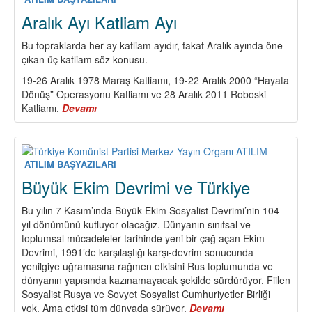
Aralık Ayı Katliam Ayı
Bu topraklarda her ay katliam ayıdır, fakat Aralık ayında öne
çıkan üç katliam söz konusu.
19-26 Aralık 1978 Maraş Katliamı, 19-22 Aralık 2000 “Hayata
Dönüş” Operasyonu Katliamı ve 28 Aralık 2011 Roboski
Katliamı.
Devamı
about
Aralık
Ayı
Katliam
Ayı
ATILIM BAŞYAZILARI
Büyük Ekim Devrimi ve Türkiye
Bu yılın 7 Kasım’ında Büyük Ekim Sosyalist Devrimi’nin 104
yıl dönümünü kutluyor olacağız. Dünyanın sınıfsal ve
toplumsal mücadeleler tarihinde yeni bir çağ açan Ekim
Devrimi, 1991’de karşılaştığı karşı-devrim sonucunda
yenilgiye uğramasına rağmen etkisini Rus toplumunda ve
dünyanın yapısında kazınamayacak şekilde sürdürüyor. Fiilen
Sosyalist Rusya ve Sovyet Sosyalist Cumhuriyetler Birliği
yok. Ama etkisi tüm dünyada sürüyor.
Devamı
about