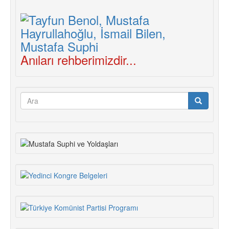
Anıları rehberimizdir...
Arama
formu
Ara