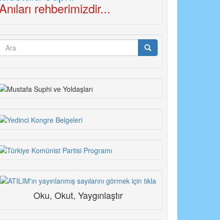
Anıları rehberimizdir...
Arama
formu
Ara
Oku, Okut, Yaygınlaştır