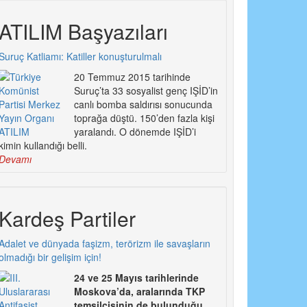
ATILIM Başyazıları
Suruç Katliamı: Katiller konuşturulmalı
20 Temmuz 2015 tarihinde
Suruç’ta 33 sosyalist genç IŞİD’in
canlı bomba saldırısı sonucunda
toprağa düştü. 150’den fazla kişi
yaralandı. O dönemde IŞİD’i
kimin kullandığı belli.
Devamı
Kardeş Partiler
Adalet ve dünyada faşizm, terörizm ile savaşların
olmadığı bir gelişim için!
24 ve 25 Mayıs tarihlerinde
Moskova’da, aralarında TKP
temsilcisinin de bulunduğu