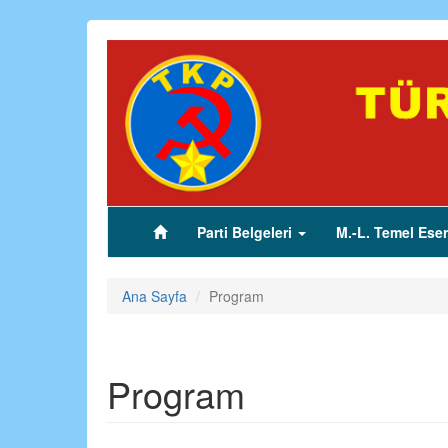
Ana
içeriğe
atla
Parti Belgeleri
M.-L. Temel Eser
(current)
Ana Sayfa
Program
Program