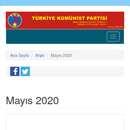
Ana
içeriğe
atla
Toggle
navigatio
Ana Sayfa
Arşiv
Mayıs 2020
Mayıs 2020