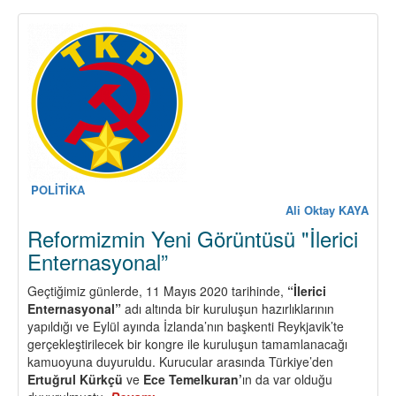
Tıkandı,
Darbe
ve
Seçim
Senaryoları
Gündemde,
Devrimci
Demokratik
Güçler
Göreve…
POLİTİKA
Ali Oktay KAYA
Reformizmin Yeni Görüntüsü "İlerici
Enternasyonal”
Geçtiğimiz günlerde, 11 Mayıs 2020 tarihinde,
“İlerici
Enternasyonal”
adı altında bir kuruluşun hazırlıklarının
yapıldığı ve Eylül ayında İzlanda’nın başkenti Reykjavik’te
gerçekleştirilecek bir kongre ile kuruluşun tamamlanacağı
kamuoyuna duyuruldu. Kurucular arasında Türkiye’den
Ertuğrul Kürkçü
ve
Ece Temelkuran’
ın da var olduğu