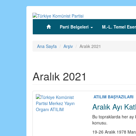
Ana
içeriğe
atla
Parti Belgeleri
M.-L. Temel Eser
(current)
Ana Sayfa
Arşiv
Aralık 2021
Aralık 2021
ATILIM BAŞYAZILARI
Aralık Ayı Kat
Bu topraklarda her ay k
konusu.
19-26 Aralık 1978 Mar