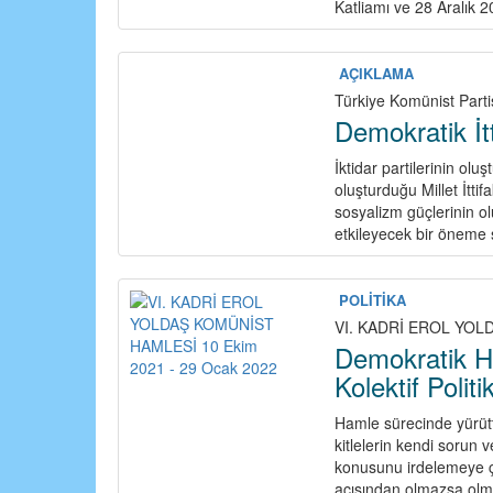
Katliamı ve 28 Aralık 
AÇIKLAMA
Türkiye Komünist Parti
Demokratik İtti
İktidar partilerinin olu
oluşturduğu Millet İtti
sosyalizm güçlerinin ol
etkileyecek bir öneme 
POLİTİKA
VI. KADRİ EROL YOLD
Demokratik Ha
Kolektif Polit
Hamle sürecinde yürüt
kitlelerin kendi sorun 
konusunu irdelemeye ça
açısından olmazsa olm