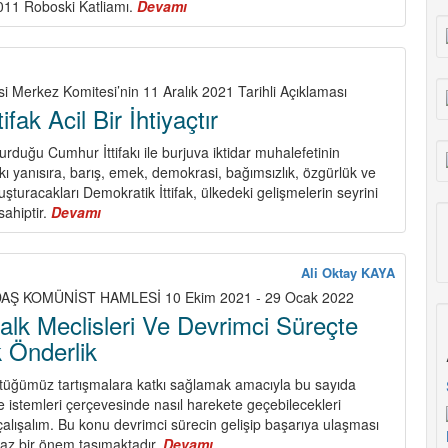
2011 Roboski Katliamı.
Devamı
about
Aralık
Ayı
Katliam
Ayı
si Merkez Komitesi’nin 11 Aralık 2021 Tarihli Açıklaması
fak Acil Bir İhtiyaçtır
şturduğu Cumhur İttifakı ile burjuva iktidar muhalefetinin
fakı yanısıra, barış, emek, demokrasi, bağımsızlık, özgürlük ve
uşturacakları Demokratik İttifak, ülkedeki gelişmelerin seyrini
sahiptir.
Devamı
about
Demokratik
İttifak
Acil
Ali Oktay KAYA
Bir
AŞ KOMÜNİST HAMLESİ 10 Ekim 2021 - 29 Ocak 2022
İhtiyaçtır
lk Meclisleri Ve Devrimci Süreçte
ik Önderlik
tüğümüz tartışmalara katkı sağlamak amacıyla bu sayıda
ve istemleri çerçevesinde nasıl harekete geçebilecekleri
lışalım. Bu konu devrimci sürecin gelişip başarıya ulaşması
az bir önem taşımaktadır.
Devamı
about