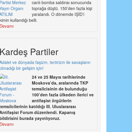
canlı bomba saldırısı sonucunda
toprağa düştü. 150’den fazla kişi
yaralandı. O dönemde IŞİD’i
kimin kullandığı belli.
Devamı
Kardeş Partiler
Adalet ve dünyada faşizm, terörizm ile savaşların
olmadığı bir gelişim için!
24 ve 25 Mayıs tarihlerinde
Moskova’da, aralarında TKP
temsilcisinin de bulunduğu
100’den fazla ülkeden ilerici ve
antifaşist örgütlerin
temsilcilerinin katıldığı III. Uluslararası
Antifaşist Forum düzenlendi. Kapanış
bildirisini burada yayınlıyoruz.
Devamı