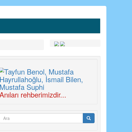
Anıları rehberimizdir...
Arama
formu
Ara