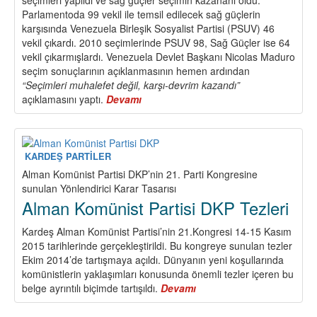
Parlamentoda 99 vekil ile temsil edilecek sağ güçlerin
karşısında Venezuela Birleşik Sosyalist Partisi (PSUV) 46
vekil çıkardı. 2010 seçimlerinde PSUV 98, Sağ Güçler ise 64
vekil çıkarmışlardı. Venezuela Devlet Başkanı Nicolas Maduro
seçim sonuçlarının açıklanmasının hemen ardından
“Seçimleri muhalefet değil, karşı-devrim kazandı”
açıklamasını yaptı.
Devamı
about
Venezuela
Seçimleri
Üzerine
KARDEŞ PARTİLER
Alman Komünist Partisi DKP’nin 21. Parti Kongresine
sunulan Yönlendirici Karar Tasarısı
Alman Komünist Partisi DKP Tezleri
Kardeş Alman Komünist Partisi’nin 21.Kongresi 14-15 Kasım
2015 tarihlerinde gerçekleştirildi. Bu kongreye sunulan tezler
Ekim 2014’de tartışmaya açıldı. Dünyanın yeni koşullarında
komünistlerin yaklaşımları konusunda önemli tezler içeren bu
belge ayrıntılı biçimde tartışıldı.
Devamı
about
Alman
Komünist