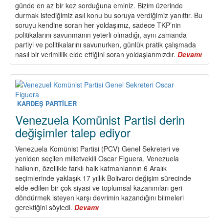
günde en az bir kez sorduğuna eminiz. Bizim üzerinde
durmak istediğimiz asıl konu bu soruya verdiğimiz yanıttır. Bu
soruyu kendine soran her yoldaşımız, sadece TKP’nin
politikalarını savunmanın yeterli olmadığı, aynı zamanda
partiyi ve politikalarını savunurken, günlük pratik çalışmada
nasıl bir verimlilik elde ettiğini soran yoldaşlarımızdır.
Devamı
abou
“Kat
Nasıl
Artır
?“
KARDEŞ PARTİLER
Venezuela Komünist Partisi derin
değişimler talep ediyor
Venezuela Komünist Partisi (PCV) Genel Sekreteri ve
yeniden seçilen milletvekili Oscar Figuera, Venezuela
halkının, özellikle farklı halk katmanlarının 6 Aralık
seçimlerinde yaklaşık 17 yıllık Bolivarcı değişim sürecinde
elde edilen bir çok siyasi ve toplumsal kazanımları geri
döndürmek isteyen karşı devrimin kazandığını bilmeleri
gerektiğini söyledi.
Devamı
about
Venezuela