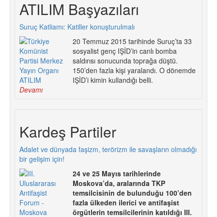
ATILIM Başyazıları
Suruç Katliamı: Katiller konuşturulmalı
20 Temmuz 2015 tarihinde Suruç’ta 33
sosyalist genç IŞİD’in canlı bomba
saldırısı sonucunda toprağa düştü.
150’den fazla kişi yaralandı. O dönemde
IŞİD’i kimin kullandığı belli.
Devamı
Kardeş Partiler
Adalet ve dünyada faşizm, terörizm ile savaşların olmadığı
bir gelişim için!
24 ve 25 Mayıs tarihlerinde
Moskova’da, aralarında TKP
temsilcisinin de bulunduğu 100’den
fazla ülkeden ilerici ve antifaşist
örgütlerin temsilcilerinin katıldığı III.