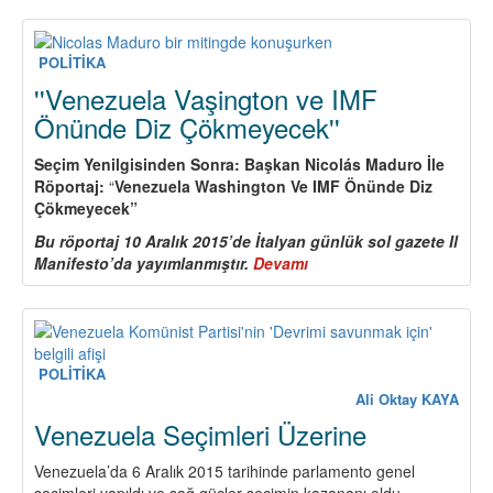
Komünist
Partisi
derin
POLİTİKA
değişimler
''Venezuela Vaşington ve IMF
talep
Önünde Diz Çökmeyecek''
ediyor
Seçim Yenilgisinden Sonra: Başkan Nicolás Maduro İle
Röportaj:
“
Venezuela Washington Ve IMF Önünde Diz
Çökmeyecek”
Bu röportaj 10 Aralık 2015’de İtalyan günlük sol gazete Il
Manifesto’da yayımlanmıştır.
Devamı
about
''Venezuela
Vaşington
ve
IMF
Önünde
POLİTİKA
Diz
Ali Oktay KAYA
Çökmeyecek''
Venezuela Seçimleri Üzerine
Venezuela’da 6 Aralık 2015 tarihinde parlamento genel
seçimleri yapıldı ve sağ güçler seçimin kazananı oldu.