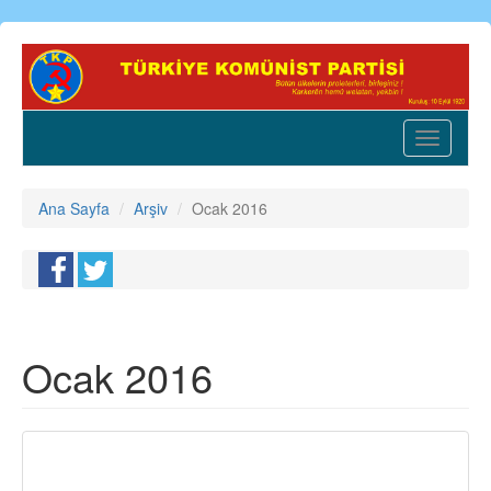
Ana
içeriğe
atla
Toggle
navigatio
Ana Sayfa
Arşiv
Ocak 2016
Ocak 2016