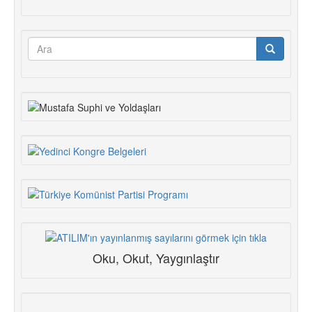
Arama
formu
Ara
Oku, Okut, Yaygınlaştır