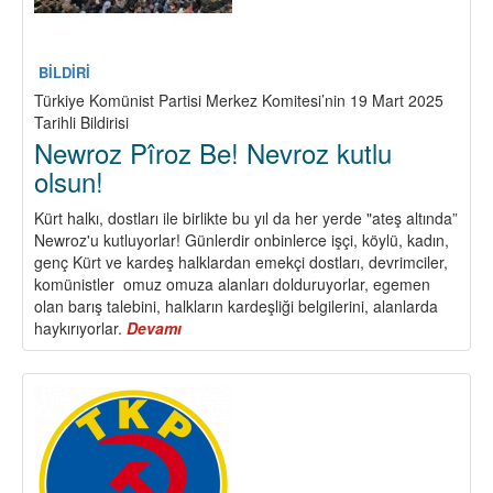
BİLDİRİ
Türkiye Komünist Partisi Merkez Komitesi’nin 19 Mart 2025
Tarihli Bildirisi
Newroz Pîroz Be! Nevroz kutlu
olsun!
Kürt halkı, dostları ile birlikte bu yıl da her yerde "ateş altında”
Newroz'u kutluyorlar! Günlerdir onbinlerce işçi, köylü, kadın,
genç Kürt ve kardeş halklardan emekçi dostları, devrimciler,
komünistler omuz omuza alanları dolduruyorlar, egemen
olan barış talebini, halkların kardeşliği belgilerini, alanlarda
haykırıyorlar.
Devamı
about
Newroz
Pîroz
Be!
Nevroz
kutlu
olsun!