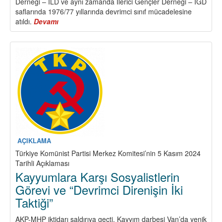
Derneği – İLD ve aynı zamanda İlerici Gençler Derneği – İGD
saflarında 1976/77 yıllarında devrimci sınıf mücadelesine
atıldı.
Devamı
about
TKP
MK
Üyesi
Yusuf
Elvan
yoldaş
(Kemal
Kıran)
Aramızdan
Ayrıldı
AÇIKLAMA
Türkiye Komünist Partisi Merkez Komitesi’nin 5 Kasım 2024
Tarihli Açıklaması
Kayyumlara Karşı Sosyalistlerin
Görevi ve “Devrimci Direnişin İki
Taktiği”
AKP-MHP iktidarı saldırıya geçti. Kayyım darbesi Van’da yenik