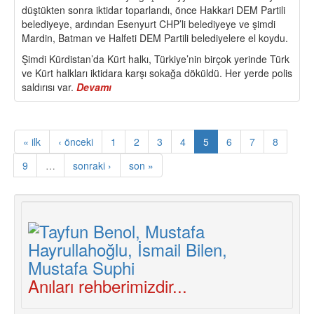
düştükten sonra iktidar toparlandı, önce Hakkari DEM Partili
belediyeye, ardından Esenyurt CHP’li belediyeye ve şimdi
Mardin, Batman ve Halfeti DEM Partili belediyelere el koydu.
Şimdi Kürdistan’da Kürt halkı, Türkiye’nin birçok yerinde Türk
ve Kürt halkları iktidara karşı sokağa döküldü. Her yerde polis
saldırısı var.
Devamı
about
Kayyumlara
Karşı
Sosyalistlerin
« ilk
‹ önceki
1
2
3
4
5
6
7
8
Görevi
ve
9
…
sonraki ›
son »
“Devrimci
Direnişin
İki
Taktiği”
Anıları rehberimizdir...