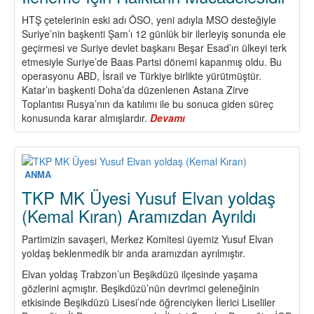
HTŞ çetelerinin eski adı ÖSO, yeni adıyla MSO desteğiyle
Suriye’nin başkenti Şam’ı 12 günlük bir ilerleyiş sonunda ele
geçirmesi ve Suriye devlet başkanı Beşar Esad’ın ülkeyi terk
etmesiyle Suriye’de Baas Partsi dönemi kapanmış oldu. Bu
operasyonu ABD, İsrail ve Türkiye birlikte yürütmüştür.
Katar’ın başkenti Doha’da düzenlenen Astana Zirve
Toplantısı Rusya’nın da katılımı ile bu sonuca giden süreç
konusunda karar almışlardır.
Devamı
about
Suriye
ve
Bölge
İçin
ANMA
Tek
TKP MK Üyesi Yusuf Elvan yoldaş
Çözüm
(Kemal Kıran) Aramızdan Ayrıldı
Barış,
Demokrasi
Partimizin savaşeri, Merkez Komitesi üyemiz Yusuf Elvan
ve
yoldaş beklenmedik bir anda aramızdan ayrılmıştır.
Toplumsal
İlerleme
Elvan yoldaş Trabzon’un Beşikdüzü ilçesinde yaşama
İçin
gözlerini açmıştır. Beşikdüzü’nün devrimci geleneğinin
Halkların
etkisinde Beşikdüzü Lisesi’nde öğrenciyken İlerici Liseliler
Mücadelesidir