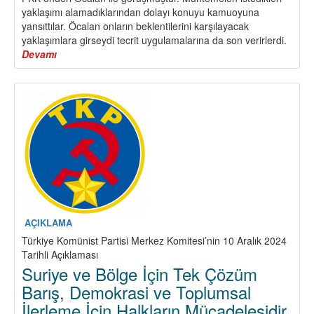
yaklaşımı alamadıklarından dolayı konuyu kamuoyuna
yansıttılar. Öcalan onların beklentilerini karşılayacak
yaklaşımlara girseydi tecrit uygulamalarına da son verirlerdi.
Devamı
about
Adı
Konmamış
Sürece
İlişkin
Açıklama
AÇIKLAMA
Türkiye Komünist Partisi Merkez Komitesi’nin 10 Aralık 2024
Tarihli Açıklaması
Suriye ve Bölge İçin Tek Çözüm
Barış, Demokrasi ve Toplumsal
İlerleme İçin Halkların Mücadelesidir