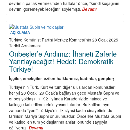
devrimin patlak vermesinden haftalar önce, “kendi kuşağının
devrimi göremeyebileceğini” söylemişti.
Devamı
about
Lenin
ve
1917
Şubat
AÇIKLAMA
Devrimi
Türkiye Komünist Partisi Merkez Komitesi’nin 28 Ocak 2025
Sürecinden
Tarihli Açıklaması
Çıkan
Onbeşler’e Andımız: İhaneti Zaferle
Dersler
Yanıtlayacağız! Hedef: Demokratik
Türkiye!
İşçiler, emekçiler, ezilen halklarımız, kadınlar, gençler;
Türkiye’nin Türk, Kürt ve tüm diğer uluslardan komünistleri
her yıl 28 Ocak’ı 29 Ocak’a bağlayan gece Mustafa Suphi ve
onbeş yoldaşının 1921 yılında Karadeniz’de haince ve
kalleşçe katledilmelerinin yasını tutarlar. Bu katliam aynı
zamanda “yeni” Türkiye’nin ilk siyasi kadın cinayetinin de
tarihidir. Mariya Suphi onurumuzdur. Öncelikle Mustafa Suphi
ve katledilen tüm yoldaşlarının anıları önünde saygıyla
eğiliyoruz.
Devamı
about