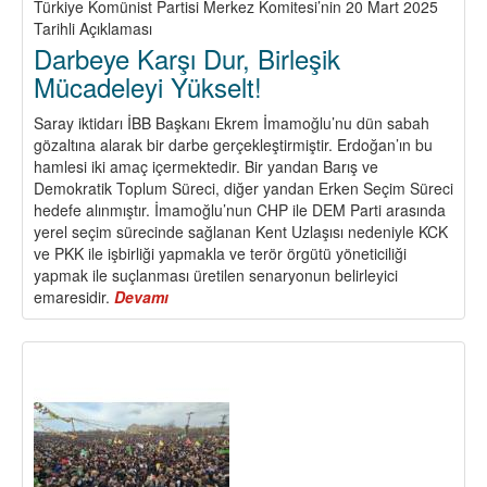
Türkiye Komünist Partisi Merkez Komitesi’nin 20 Mart 2025
Tarihli Açıklaması
Darbeye Karşı Dur, Birleşik
Mücadeleyi Yükselt!
Saray iktidarı İBB Başkanı Ekrem İmamoğlu’nu dün sabah
gözaltına alarak bir darbe gerçekleştirmiştir. Erdoğan’ın bu
hamlesi iki amaç içermektedir. Bir yandan Barış ve
Demokratik Toplum Süreci, diğer yandan Erken Seçim Süreci
hedefe alınmıştır. İmamoğlu’nun CHP ile DEM Parti arasında
yerel seçim sürecinde sağlanan Kent Uzlaşısı nedeniyle KCK
ve PKK ile işbirliği yapmakla ve terör örgütü yöneticiliği
yapmak ile suçlanması üretilen senaryonun belirleyici
emaresidir.
Devamı
about
Darbeye
Karşı
Dur,
Birleşik
Mücadeleyi
Yükselt!