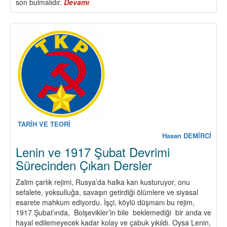
son bulmalıdır.
Devamı
about
“Barış
ve
Demokratik
Toplum
Çağrısı”
Üzerine
Görüş
ve
Tutumumuzdur
TARİH VE TEORİ
Hasan DEMİRCİ
Lenin ve 1917 Şubat Devrimi
Sürecinden Çıkan Dersler
Zalim çarlık rejimi, Rusya’da halka kan kusturuyor, onu
sefalete, yoksulluğa, savaşın getirdiği ölümlere ve siyasal
esarete mahkum ediyordu. İşçi, köylü düşmanı bu rejim,
1917 Şubat’ında, Bolşevikler’in bile beklemediği bir anda ve
hayal edilemeyecek kadar kolay ve çabuk yıkıldı. Oysa Lenin,