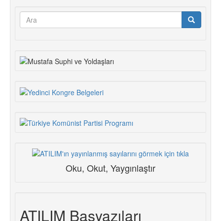
Arama
formu
Ara
Oku, Okut, Yaygınlaştır
ATILIM Başyazıları