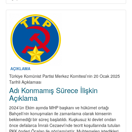
Onbeşler’e
Andımız:
İhaneti
Zaferle
Yanıtlayacağız!
Hedef:
Demokratik
Türkiye!
AÇIKLAMA
Türkiye Komünist Partisi Merkez Komitesi’nin 20 Ocak 2025
Tarihli Açıklaması
Adı Konmamış Sürece İlişkin
Açıklama
2024’ün Ekim ayında MHP başkanı ve hükümet ortağı
Bahçeli’nin konuşmaları ile zamanlama olarak kimsenin
beklemediği bir süreç başlatıldı. Kuşkusuz ki devlet ondan
önce defalarca İmralı Cezaevi’nde tecrit koşullarında tutulan
PKK önderi Öcalan ile görüşmüştür. Muhtemelen istedikleri