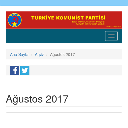
Ana
içeriğe
atla
Toggle
navigatio
Ana Sayfa
Arşiv
Ağustos 2017
Ağustos 2017