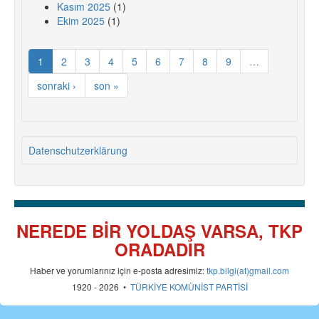
Kasım 2025
(1)
Ekim 2025
(1)
1
2
3
4
5
6
7
8
9
…
sonraki ›
son »
Datenschutzerklärung
NEREDE BİR YOLDAŞ VARSA, TKP
ORADADIR
Haber ve yorumlarınız için e-posta adresimiz:
tkp.bilgi(at)gmail.com
1920 - 2026 •
TÜRKİYE KOMÜNİST PARTİSİ