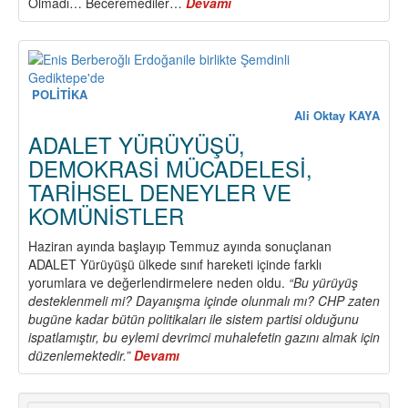
Olmadı… Beceremediler…
Devamı
about
ÖLÜM
TACİRLERİ
POLİTİKA
Ali Oktay KAYA
ADALET YÜRÜYÜŞÜ,
DEMOKRASİ MÜCADELESİ,
TARİHSEL DENEYLER VE
KOMÜNİSTLER
Haziran ayında başlayıp Temmuz ayında sonuçlanan
ADALET Yürüyüşü ülkede sınıf hareketi içinde farklı
yorumlara ve değerlendirmelere neden oldu.
“Bu yürüyüş
desteklenmeli mi? Dayanışma içinde olunmalı mı? CHP zaten
bugüne kadar bütün politikaları ile sistem partisi olduğunu
ispatlamıştır, bu eylemi devrimci muhalefetin gazını almak için
düzenlemektedir.”
Devamı
about
ADALET
YÜRÜYÜŞÜ,