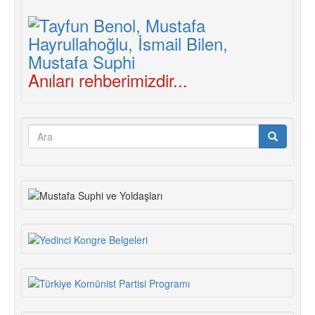
DEMOKRASİ
MÜCADELESİ,
TARİHSEL
DENEYLER
VE
KOMÜNİSTLER
Anıları rehberimizdir...
Arama
formu
Ara