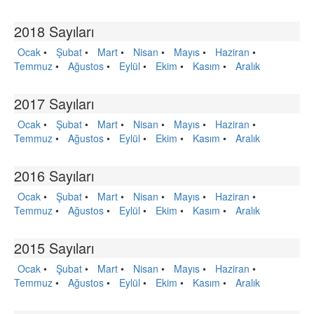
2018 Sayıları
Ocak
•
Şubat
•
Mart
•
Nisan
•
Mayıs
•
Haziran
•
Temmuz
•
Ağustos
•
Eylül
•
Ekim
•
Kasım
•
Aralık
2017 Sayıları
Ocak
•
Şubat
•
Mart
•
Nisan
•
Mayıs
•
Haziran
•
Temmuz
•
Ağustos
•
Eylül
•
Ekim
•
Kasım
•
Aralık
2016 Sayıları
Ocak
•
Şubat
•
Mart
•
Nisan
•
Mayıs
•
Haziran
•
Temmuz
•
Ağustos
•
Eylül
•
Ekim
•
Kasım
•
Aralık
2015 Sayıları
Ocak
•
Şubat
•
Mart
•
Nisan
•
Mayıs
•
Haziran
•
Temmuz
•
Ağustos
•
Eylül
•
Ekim
•
Kasım
•
Aralık