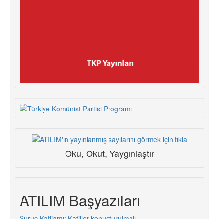
Oku, Okut, Yaygınlaştır
ATILIM Başyazıları
Suruç Katliamı: Katiller konuşturulmalı