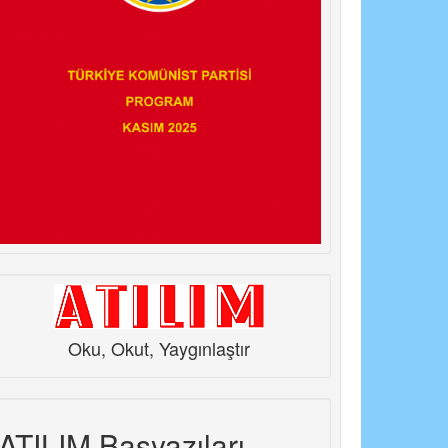
Oku, Okut, Yaygınlaştır
ATILIM Başyazıları