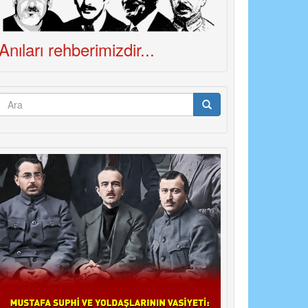
Anıları rehberimizdir...
Arama
formu
Ara