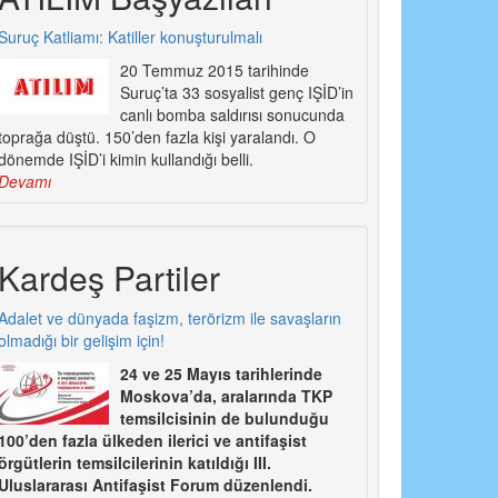
Suruç Katliamı: Katiller konuşturulmalı
20 Temmuz 2015 tarihinde
Suruç’ta 33 sosyalist genç IŞİD’in
canlı bomba saldırısı sonucunda
toprağa düştü. 150’den fazla kişi yaralandı. O
dönemde IŞİD’i kimin kullandığı belli.
Devamı
Kardeş Partiler
Adalet ve dünyada faşizm, terörizm ile savaşların
olmadığı bir gelişim için!
24 ve 25 Mayıs tarihlerinde
Moskova’da, aralarında TKP
temsilcisinin de bulunduğu
100’den fazla ülkeden ilerici ve antifaşist
örgütlerin temsilcilerinin katıldığı III.
Uluslararası Antifaşist Forum düzenlendi.