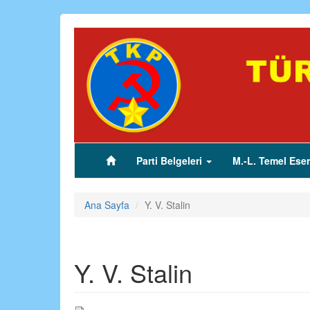
Ana
içeriğe
atla
Parti Belgeleri
M.-L. Temel Eser
(current)
Ana Sayfa
Y. V. Stalin
Y. V. Stalin