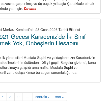
Savaşını
s cezasına çarptırılmış ve üç buçuk yıl başta Çanakkale olmak
Engellemektir!
rinde yatmıştır.
Devamı
about
TKP’nin
Savaşeri
Haluk
Seçkin
i Merkez Komitesi’nin 28 Ocak 2026 Tarihli Bildirisi
Meriç
21 Gecesi Karadeniz’de İki Sınıf
Yoldaşımızı
etmek Yok, Onbeşlerin Hesabını
Kaybettik
e ilk yöneticileri Mustafa Suphi ve yoldaşlarımızın Karadeniz’in
atledilmelerinin üstünden 105 yıl geçti. Belgeler gizlendi, konu
 unutturulmaya çalışıldı ama nafile. Mustafa Suphi ve
 parti var oldukça kimse bu suçun sorumluluğundan
bout
/29
cak
921
7
8
9
…
sonraki ›
son »
cesi
radeniz’de
i