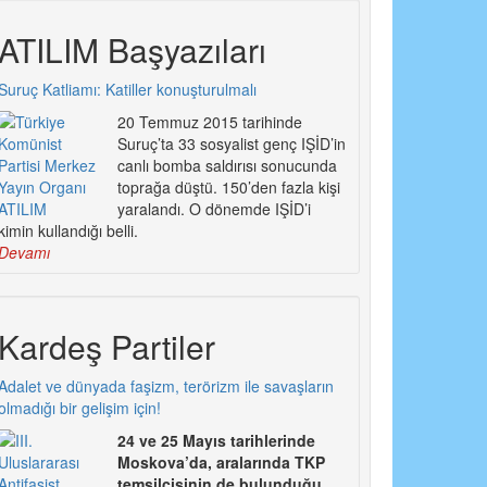
ATILIM Başyazıları
Suruç Katliamı: Katiller konuşturulmalı
20 Temmuz 2015 tarihinde
Suruç’ta 33 sosyalist genç IŞİD’in
canlı bomba saldırısı sonucunda
toprağa düştü. 150’den fazla kişi
yaralandı. O dönemde IŞİD’i
kimin kullandığı belli.
Devamı
Kardeş Partiler
Adalet ve dünyada faşizm, terörizm ile savaşların
olmadığı bir gelişim için!
24 ve 25 Mayıs tarihlerinde
Moskova’da, aralarında TKP
temsilcisinin de bulunduğu