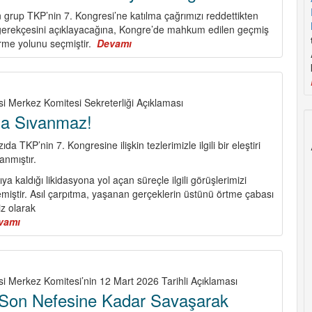
Demokrasi,
 grup TKP’nin 7. Kongresi’ne katılma çağrımızı reddettikten
Özgürlük
gerekçesini açıklayacağına, Kongre’de mahkum edilen geçmiş
ve
irme yolunu seçmiştir.
Devamı
about
Sosyalizm
Zayıflık
Mücadelesini
ve
Güçlendirelim
İhtirasları
Uğruna
si Merkez Komitesi Sekreterliği Açıklaması
TKP’ye
la Sıvanmaz!
Saldıran
“Gruba”
da TKP’nin 7. Kongresine ilişkin tezlerimizle ilgili bir eleştiri
İlişkin
nmıştır.
Devrimci
ya kaldığı likidasyona yol açan süreçle ilgili görüşlerimizi
Kamuoyuna
emiştir. Asıl çarpıtma, yaşanan gerçeklerin üstünü örtme çabası
Bilgilendirme
z olarak
vamı
about
Güneş
Balçıkla
Sıvanmaz!
si Merkez Komitesi’nin 12 Mart 2026 Tarihli Açıklaması
 Son Nefesine Kadar Savaşarak