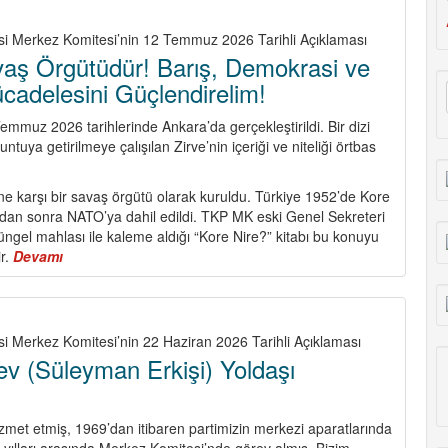
isi Merkez Komitesi’nin 12 Temmuz 2026 Tarihli Açıklaması
aş Örgütüdür! Barış, Demokrasi ve
cadelesini Güçlendirelim!
emmuz 2026 tarihlerinde Ankara’da gerçekleştirildi. Bir dizi
tuya getirilmeye çalışılan Zirve’nin içeriği ve niteliği örtbas
’ne karşı bir savaş örgütü olarak kuruldu. Türkiye 1952’de Kore
an sonra NATO’ya dahil edildi. TKP MK eski Genel Sekreteri
tüngel mahlası ile kaleme aldığı “Kore Nire?” kitabı bu konuyu
ir.
Devamı
about
NATO
Bir
Savaş
Örgütüdür!
si Merkez Komitesi’nin 22 Haziran 2026 Tarihli Açıklaması
Barış,
v (Süleyman Erkişi) Yoldaşı
Demokrasi
ve
Sosyalizm
izmet etmiş, 1969’dan itibaren partimizin merkezi aparatlarında
Mücadelesini
 yılları arasında Merkez Komitesi’nde görev almış, Bizim