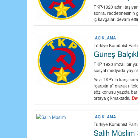
TKP-1920 adını taşıyan
sonra, reddetmesinin 
iç kavgaları devam ett
AÇIKLAMA
Türkiye Komünist Parti
Güneş Balçık
TKP-1920 imzalı bir yazı
sosyal medyada yayınla
Yazı TKP’nin karşı karşı
“çarpıtma” olarak nitel
söz konusu yazıda bari
ortaya çıkmaktadır.
De
AÇIKLAMA
Türkiye Komünist Parti
Salih Müslim