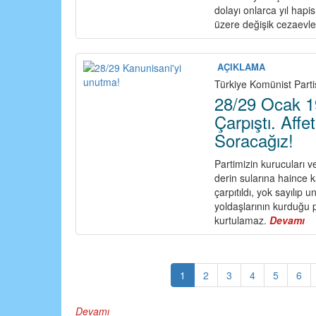
dolayı onlarca yıl hapi
üzere değişik cezaevle
AÇIKLAMA
Türkiye Komünist Partis
28/29 Ocak 19
Çarpıştı. Aff
Soracağız!
Partimizin kurucuları v
derin sularına haince k
çarpıtıldı, yok sayılıp
yoldaşlarının kurduğu
kurtulamaz.
Devamı
a
28
O
1
1
2
3
4
5
6
Ge
Ka
İk
Devamı