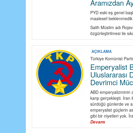
Aramızdan Ayr
PYD eski eş genel baş
maalesef beklenmedik b
Salih Müslim adı Rojav
özgürleştirilmesi ile sık
AÇIKLAMA
Türkiye Komünist Parti
Emperyalist Ba
Uluslararası 
Devrimci Müc
ABD emperyalizminin ay
karşı gerçekleşti. İran
sürdüğü günlerde ve a
emperyalist güçlerin a
gibi bir niyetleri yok. 
Devamı
about
Emperyalist