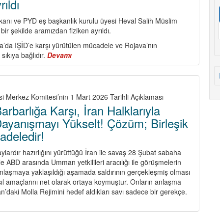
ıldı
kanı ve PYD eş başkanlık kurulu üyesi Heval Salih Müslim
ir şekilde aramızdan fiziken ayrıldı.
a’da IŞİD’e karşı yürütülen mücadele ve Rojava’nın
ı sıkıya bağlıdır.
Devamı
about
Salih
Müslim
Son
Nefesine
si Merkez Komitesi’nin 1 Mart 2026 Tarihli Açıklaması
Kadar
rbarlığa Karşı, İran Halklarıyla
Savaşarak
Dayanışmayı Yükselt! Çözüm; Birleşik
Aramızdan
adeledir!
Ayrıldı
lardır hazırlığını yürüttüğü İran ile savaş 28 Şubat sabaha
 ile ABD arasında Umman yetkilileri aracılığı ile görüşmelerin
nlaşmaya yaklaşıldığı aşamada saldırının gerçekleşmiş olması
sıl amaçlarını net olarak ortaya koymuştur. Onların anlaşma
İran’daki Molla Rejimini hedef aldıkları savı sadece bir gerekçe.