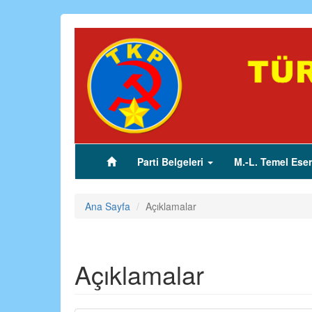
Ana
içeriğe
atla
Parti Belgeleri
M.-L. Temel Eser
(current)
Ana Sayfa
Açıklamalar
Açıklamalar