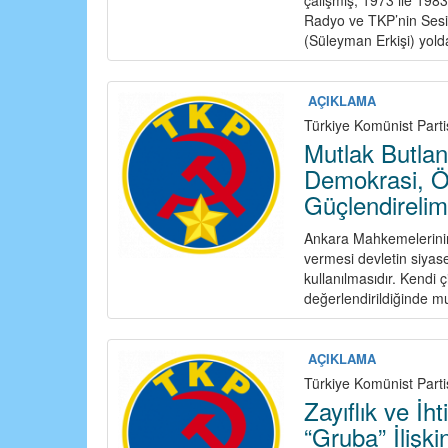
Radyo ve TKP’nin Sesi
(Süleyman Erkişi) yold
AÇIKLAMA
Türkiye Komünist Parti
Mutlak Butlan
Demokrasi, Ö
Güçlendirelim
Ankara Mahkemelerinin 
vermesi devletin siyas
kullanılmasıdır. Kendi 
değerlendirildiğinde mu
AÇIKLAMA
Türkiye Komünist Parti
Zayıflık ve İh
“Gruba” İlişk