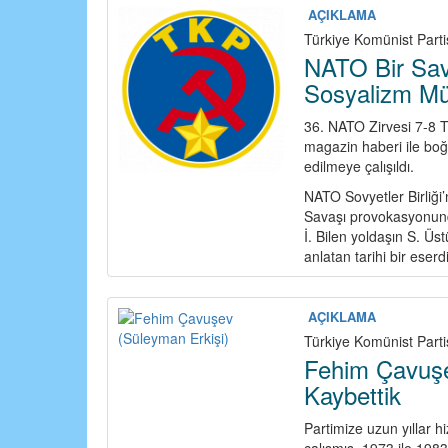
AÇIKLAMA
Türkiye Komünist Part
NATO Bir Sav
Sosyalizm Mü
36. NATO Zirvesi 7-8 T
magazin haberi ile boğun
edilmeye çalışıldı.
NATO Sovyetler Birliği
Savaşı provokasyonund
İ. Bilen yoldaşın S. Üs
anlatan tarihi bir eserd
AÇIKLAMA
Türkiye Komünist Parti
Fehim Çavuşe
Kaybettik
Partimize uzun yıllar h
çalışmış, 1973 ile 1983