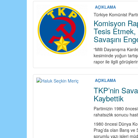
Barbarlığa
Karşı,
AÇIKLAMA
İran
Türkiye Komünist Parti
Halklarıyla
Komisyon Rapo
Uluslararası
Tesis Etmek,
Dayanışmayı
Savaşını Enge
Yükselt!
Çözüm;
“Milli Dayanışma Karde
Birleşik
kesiminde yoğun tartış
Devrimci
rapor ile ilgili görüşl
Mücadeledir!
AÇIKLAMA
TKP’nin Savaş
Kaybettik
Partimizin 1980 öncesi
rahatsızlık sonucu hast
1980 öncesi Dünya Kom
Prag’da olan Barış ve 
sorumlu yazı işleri mü