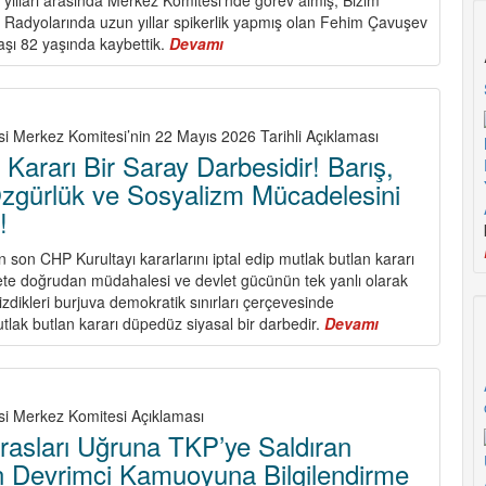
Güçlendirelim!
 Radyolarında uzun yıllar spikerlik yapmış olan Fehim Çavuşev
aşı 82 yaşında kaybettik.
Devamı
about
Fehim
Çavuşev
(Süleyman
Erkişi)
si Merkez Komitesi’nin 22 Mayıs 2026 Tarihli Açıklaması
Yoldaşı
 Kararı Bir Saray Darbesidir! Barış,
Kaybettik
zgürlük ve Sosyalizm Mücadelesini
!
son CHP Kurultayı kararlarını iptal edip mutlak butlan kararı
ete doğrudan müdahalesi ve devlet gücünün tek yanlı olarak
çizdikleri burjuva demokratik sınırları çerçevesinde
tlak butlan kararı düpedüz siyasal bir darbedir.
Devamı
about
Mutlak
Butlan
Kararı
Bir
si Merkez Komitesi Açıklaması
Saray
tirasları Uğruna TKP’ye Saldıran
Darbesidir!
in Devrimci Kamuoyuna Bilgilendirme
Barış,