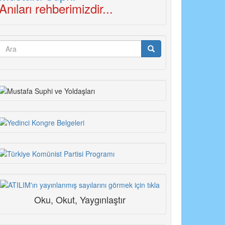
Anıları rehberimizdir...
Arama
formu
Ara
Oku, Okut, Yaygınlaştır