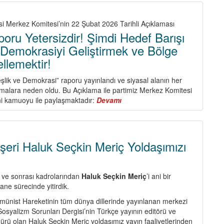
si Merkez Komitesi’nin 22 Şubat 2026 Tarihli Açıklaması
ru Yetersizdir! Şimdi Hedef Barışı
 Demokrasiyi Geliştirmek ve Bölge
llemektir!
şlik ve Demokrasi” raporu yayınlandı ve siyasal alanın her
malara neden oldu. Bu Açıklama ile partimiz Merkez Komitesi
erini kamuoyu ile paylaşmaktadır:
Devamı
about
Komisyon
Raporu
Yetersizdir!
Şimdi
eri Haluk Seçkin Meriç Yoldaşımızı
Hedef
Barışı
Tesis
 ve sonrası kadrolarından
Haluk Seçkin Meriç
’i ani bir
Etmek,
ane sürecinde yitirdik.
Demokrasiyi
Geliştirmek
ünist Hareketinin tüm dünya dillerinde yayınlanan merkezi
ve
Sosyalizm Sorunları Dergisi’nin Türkçe yayının editörü ve
Bölge
dürü olan Haluk Seçkin Meriç yoldaşımız yayın faaliyetlerinden