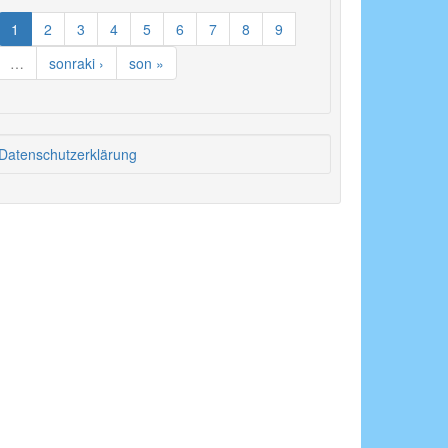
1
2
3
4
5
6
7
8
9
…
sonraki ›
son »
Datenschutzerklärung