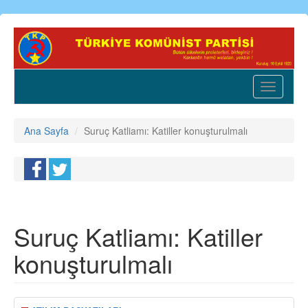
Ana
içeriğe
atla
Toggle
navigatio
Ana Sayfa
Suruç Katliamı: Katiller konuşturulmalı
Suruç Katliamı: Katiller
konuşturulmalı