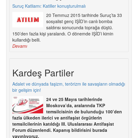
Suruç Katliamı: Katiller konuşturulmalı
20 Temmuz 2015 tarihinde Suruç’ta 33
sosyalist genç IŞİD’in canlı bomba
saldırısı sonucunda toprağa düştü.
150’den fazla kişi yaralandı. O dönemde IŞİD’i kimin
kullandığı belli.
Devamı
Kardeş Partiler
Adalet ve dünyada faşizm, terörizm ile savaşların olmadığı
bir gelişim için!
24 ve 25 Mayıs tarihlerinde
Moskova’da, aralarında TKP
temsilcisinin de bulunduğu 100’den
fazla ülkeden ilerici ve antifaşist örgütlerin
temsilcilerinin katıldığı III. Uluslararası Antifaşist
Forum düzenlendi. Kapanış bildirisini burada
yayınlıyoruz.