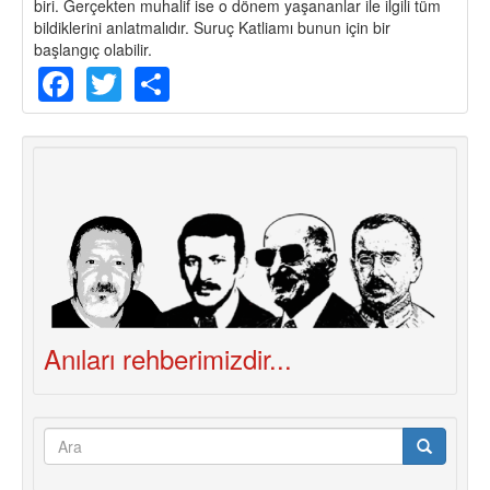
biri. Gerçekten muhalif ise o dönem yaşananlar ile ilgili tüm
bildiklerini anlatmalıdır. Suruç Katliamı bunun için bir
başlangıç olabilir.
Facebook
Twitter
Share
Anıları rehberimizdir...
Arama
formu
Ara