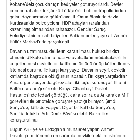
Kobane’deki çocuklar için hediyeler götürüyorlardı. Devlet
bundan rahatsızdı. Çünkü Türkiye’nin batı metropollerinden
gelen dayanışmalar götürülecekti. Onun ötesinde devlet
Kürdistan’da belediyelerin HDP adayları tarafından
kazanılmış olmasından rahatsızdı. Gençler Suruç
Belediyesi’nin misafirleriydiler. Katliam belediyeye ait Amara
Kültür Merkezi’nde gerçekleşti.
Davanın uzatılması, delillerin karartılması, hukuki bir dizi
etmenin dikkate alınmaması ve avukatların müdahalelerinin
engellenmesi devletin bu katliamın üstünü örtüp küllendirmek
istemesi durumu ile karşı karşıyayız. Davanın seyri, devletin
katliamda başrolde olduğunun ispatıdır. Bir kişiyi yargıladılar.
Ama organizasyonda görev alan iki faşist korunuyor. İlhami
Ballı’nın arandığı süreçte Konya Cihanbeyli Devlet
Hastanesinde tedavi gördüğü, daha sonra da Ankara’da MİT
görevlileri ile bir otelde görüşme yaptığı biliniyor. Şimdi
Suriye’de, İdlib’de yaşıyor. Diğer bir katil de Suriye’de,
Şam’da tutuklu. Adı: Deniz Büyükçelebi. Bu katiller
konuşturulmalı.
Bugün AKP’ye ve Erdoğan’a muhalefet yapan Ahmet
Davutoğlu o dönemin en sorumlu mevkilerdeki tanıklarından