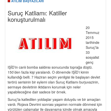
ATILIM BAŞYAZILARI
Suruç Katliamı: Katiller
konuşturulmalı
20
Temmuz
2015
tarihinde
Suruç’ta
33
sosyalist
genç
IŞİD’in canlı bomba saldırısı sonucunda toprağa düştü.
150’den fazla kişi yaralandı. O dönemde IŞİD’i kimin
kullandığı belli. 7 Haziran seçim yenilgisi ile başlayan devlet
terörü serisinin bir eylemi olan Suruç Katliamı burjuvazinin,
sermaye devletinin iktidarını korumak için neler
yapabileceğine dair sadece bir örnek.
Suruç’ta katledilen yoldaşlar yaşam doluydu ve bir amaçları
vardı. Rojava Devrimi sonrası yaşamın normale dönmesi için
yürütülen çalışmalar ile dayanışma içinde olmak amacıyla