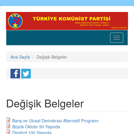
Ana
içeriğe
atla
Toggle
navigatio
Ana Sayfa
Değişik Belgeler
Değişik Belgeler
Barış ve Ulusal Demokrasi Alternatif Programı
Büyük Oktobr 50 Yaşında
Dimitrof 100 Yaşında