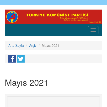
Ana
içeriğe
atla
Toggle
navigatio
Ana Sayfa
Arşiv
Mayıs 2021
Mayıs 2021