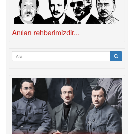
Anıları rehberimizdir...
Arama
formu
Ara