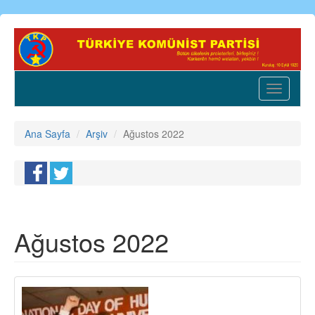
Ana
içeriğe
atla
Toggle
navigatio
Ana Sayfa
Arşiv
Ağustos 2022
Ağustos 2022