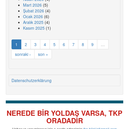
Mart 2026
(5)
Şubat 2026
(4)
Ocak 2026
(6)
Aralık 2025
(4)
Kasım 2025
(1)
1
2
3
4
5
6
7
8
9
…
sonraki ›
son »
Datenschutzerklärung
NEREDE BİR YOLDAŞ VARSA, TKP
ORADADIR
Haber ve yorumlarınız için e-posta adresimiz:
tkp.bilgi(at)gmail.com