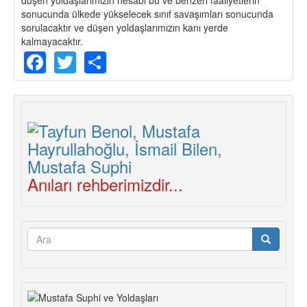
sonucunda ülkede yükselecek sınıf savaşımları sonucunda
sorulacaktır ve düşen yoldaşlarımızın kanı yerde
kalmayacaktır.
Facebook
Twitter
Share
Anıları rehberimizdir...
Arama
formu
Ara