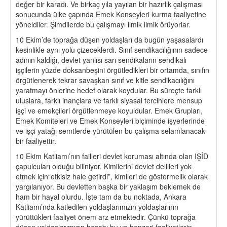
değer bir karadı. Ve birkaç yıla yayılan bir hazırlık çalışması
sonucunda ülke çapında Emek Konseyleri kurma faaliyetine
yöneldiler. Şimdilerde bu çalışmayı ilmik ilmik örüyorlar.
10 Ekim’de toprağa düşen yoldaşları da bugün yaşasalardı
kesinlikle aynı yolu çizeceklerdi. Sınıf sendikacılığının sadece
adının kaldığı, devlet yanlısı sarı sendikaların sendikalı
işçilerin yüzde doksanbeşini örgütledikleri bir ortamda, sınıfın
örgütlenerek tekrar savaşkan sınıf ve kitle sendikacılığını
yaratmayı önlerine hedef olarak koydular. Bu süreçte farklı
uluslara, farklı inançlara ve farklı siyasal tercihlere mensup
işçi ve emekçileri örgütlenmeye koyuldular. Emek Grupları,
Emek Komiteleri ve Emek Konseyleri biçiminde işyerlerinde
ve işçi yatağı semtlerde yürütülen bu çalışma selamlanacak
bir faaliyettir.
10 Ekim Katliamı’nın failleri devlet koruması altında olan IŞİD
çapulcuları olduğu biliniyor. Kimilerini devlet delilleri yok
etmek için“etkisiz hale getirdi”, kimileri de göstermelik olarak
yargılanıyor. Bu devletten başka bir yaklaşım beklemek de
ham bir hayal olurdu. İşte tam da bu noktada, Ankara
Katliamı’nda katledilen yoldaşlarımızın yoldaşlarının
yürüttükleri faaliyet önem arz etmektedir. Çünkü toprağa
düşen yoldaşlarımızın hesabı bu ve benzeri faaliyetlerin