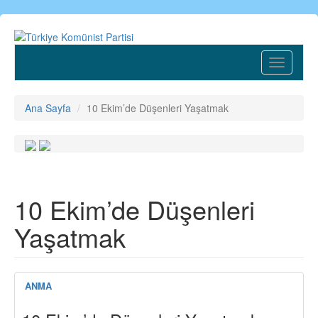
Ana
içeriğe
atla
Toggle
navigatio
Ana Sayfa
10 Ekim’de Düşenleri Yaşatmak
10 Ekim’de Düşenleri
Yaşatmak
ANMA