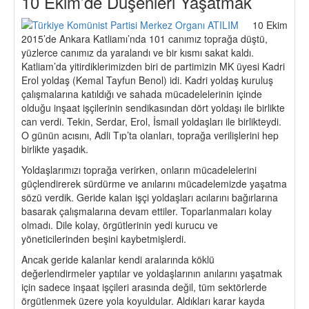
10 Ekim’de Düşenleri Yaşatmak
10 Ekim
2015’de Ankara Katliamı’nda 101 canımız toprağa düştü,
yüzlerce canımız da yaralandı ve bir kısmı sakat kaldı.
Katliam’da yitirdiklerimizden biri de partimizin MK üyesi Kadri
Erol yoldaş (Kemal Tayfun Benol) idi. Kadri yoldaş kuruluş
çalışmalarına katıldığı ve sahada mücadelelerinin içinde
olduğu inşaat işçilerinin sendikasından dört yoldaşı ile birlikte
can verdi. Tekin, Serdar, Erol, İsmail yoldaşları ile birlikteydi.
O günün acısını, Adli Tıp’ta olanları, toprağa verilişlerini hep
birlikte yaşadık.
Yoldaşlarımızı toprağa verirken, onların mücadelelerini
güçlendirerek sürdürme ve anılarını mücadelemizde yaşatma
sözü verdik. Geride kalan işçi yoldaşları acılarını bağırlarına
basarak çalışmalarına devam ettiler. Toparlanmaları kolay
olmadı. Dile kolay, örgütlerinin yedi kurucu ve
yöneticilerinden beşini kaybetmişlerdi.
Ancak geride kalanlar kendi aralarında köklü
değerlendirmeler yaptılar ve yoldaşlarının anılarını yaşatmak
için sadece inşaat işçileri arasında değil, tüm sektörlerde
örgütlenmek üzere yola koyuldular. Aldıkları karar kayda