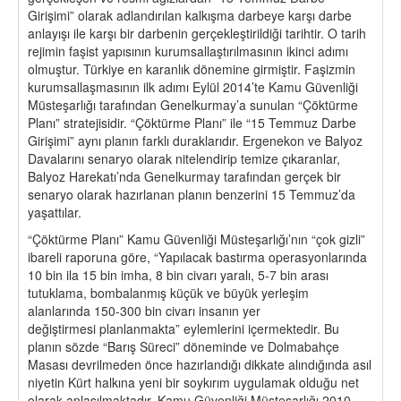
Girişimi” olarak adlandırılan kalkışma darbeye karşı darbe
anlayışı ile karşı bir darbenin gerçekleştirildiği tarihtir. O tarih
rejimin faşist yapısının kurumsallaştırılmasının ikinci adımı
olmuştur. Türkiye en karanlık dönemine girmiştir. Faşizmin
kurumsallaşmasının ilk adımı Eylül 2014’te Kamu Güvenliği
Müsteşarlığı tarafından Genelkurmay’a sunulan “Çöktürme
Planı” stratejisidir. “Çöktürme Planı” ile “15 Temmuz Darbe
Girişimi” aynı planın farklı duraklarıdır. Ergenekon ve Balyoz
Davalarını senaryo olarak nitelendirip temize çıkaranlar,
Balyoz Harekatı’nda Genelkurmay tarafından gerçek bir
senaryo olarak hazırlanan planın benzerini 15 Temmuz’da
yaşattılar.
“Çöktürme Planı” Kamu Güvenliği Müsteşarlığı’nın “çok gizli”
ibareli raporuna göre, “Yapılacak bastırma operasyonlarında
10 bin ila 15 bin imha, 8 bin civarı yaralı, 5-7 bin arası
tutuklama, bombalanmış küçük ve büyük yerleşim
alanlarında 150-300 bin civarı insanın yer
değiştirmesi planlanmakta” eylemlerini içermektedir. Bu
planın sözde “Barış Süreci” döneminde ve Dolmabahçe
Masası devrilmeden önce hazırlandığı dikkate alındığında asıl
niyetin Kürt halkına yeni bir soykırım uygulamak olduğu net
olarak anlaşılmaktadır. Kamu Güvenliği Müsteşarlığı 2010