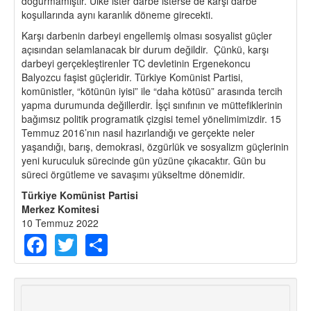
doğurmamıştır. Ülke ister darbe isterse de karşı darbe
koşullarında aynı karanlık döneme girecekti.
Karşı darbenin darbeyi engellemiş olması sosyalist güçler
açısından selamlanacak bir durum değildir. Çünkü, karşı
darbeyi gerçekleştirenler TC devletinin Ergenekoncu
Balyozcu faşist güçleridir. Türkiye Komünist Partisi,
komünistler, “kötünün iyisi” ile “daha kötüsü” arasında tercih
yapma durumunda değillerdir. İşçi sınıfının ve müttefiklerinin
bağımsız politik programatik çizgisi temel yönelimimizdir. 15
Temmuz 2016’nın nasıl hazırlandığı ve gerçekte neler
yaşandığı, barış, demokrasi, özgürlük ve sosyalizm güçlerinin
yeni kuruculuk sürecinde gün yüzüne çıkacaktır. Gün bu
süreci örgütleme ve savaşımı yükseltme dönemidir.
Türkiye Komünist Partisi
Merkez Komitesi
10 Temmuz 2022
Facebook
Twitter
Share