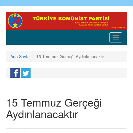
Ana
içeriğe
atla
Toggle
navigatio
Ana Sayfa
15 Temmuz Gerçeği Aydınlanacaktır
15 Temmuz Gerçeği
Aydınlanacaktır