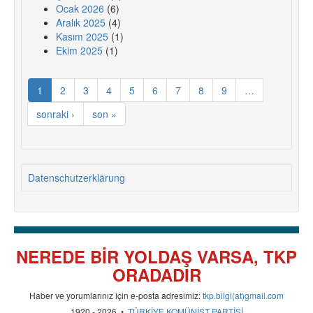
Ocak 2026
(6)
Aralık 2025
(4)
Kasım 2025
(1)
Ekim 2025
(1)
1
2
3
4
5
6
7
8
9
…
sonraki ›
son »
Datenschutzerklärung
NEREDE BİR YOLDAŞ VARSA, TKP
ORADADIR
Haber ve yorumlarınız için e-posta adresimiz:
tkp.bilgi(at)gmail.com
1920 - 2026 •
TÜRKİYE KOMÜNİST PARTİSİ