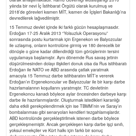
yılında bir nevi İç İstihbarat Örgütü olarak kurulmuş ve
2018’de görevleri kısmen MİT, kısmen de İçişleri Bakanlığı’na
devredilerek lağvedilmiştir.
15 Temmuz devlet içinde iki farklı gücün hesaplaşmasıdır.
Erdoğan 17-25 Aralık 2013 “Yolsuzluk Operasyonu”
sonrasında postu kurtarmak için Ergenekon ve Balyozcular
ile uzlaşmış, onların kontrolüne girmiş ve 180 derecelik bir
dönüşle o güne kadar dillendirdiği tüm görüşlerinin tersini
uygulamaya başlamıştır. Aynı dönemde Rus savaş jetinin
düşürülmesinden dolayı ilişkileri donuk olsa da Rus istihbaratı
Erdoğan ile NATO ve ABD arasında çatlak yaratmak
amacıyla 15 Temmuz darbe istihbaratını MİT’e vererek
Erdoğan’ın Ergenekoncular ve Balyozcular ile bir karşı darbe
hazırlamalarının koşullarını yaratmıştır. TC devletinin
Ergenekoncu kanadı böylece aylar öncesinden darbeye karşı
darbe ile hazırlanmışlardır. Oluşturmak istedikleri karanlığı
daha etkili gerekçelendirmek için ise TBMM’nin ve Saray’ın
bombalanması gibi senaryoları kendileri tezgahlamışlardır.
ABD kontrolünde gerçekleştirilmek istenen darbe böylece
gerçekleşmemiştir. Ancak gerçekleşen karşı darbe işçi sınıfı,
yoksul emekçiler ve Kürt halkı için farklı bir sonuç