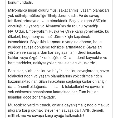
konumundadır.
Milyonlarca insan öldürülmüş, sakatlanmış, yaşam olanakları
yok edilmiş, mülteciliğe itilmiş durumdadır. Ve de savaş
tehlikesi artmaya devam etmektedir. Baş saldırgan ABD’nin
öncülüğünü yaptığı ve Almanya’nın da rolünü oynadığı
NATO’dur. Emperyalizm Rusya ve Çin’e karşı yönelmekte, bu
ülkeleri, hegemonyasını sürdürmek için kuşatmak
istemektedir. Böylelikle kızışmanın yangına dönme, hatta
nükleer savaşa dönüşme tehlikesi artmaktadır. Savaşları
yürüten ve savaşlardan kâr sağlayanların derdi insanlar,
hakları veya özgürlükleri değildir. Onların derdi kaynaklar ve
hammaddeler, nakliyat yollar, etki alanları ve üslerdir.
Bankalar, silah tekelleri ve büyük tekeller, savaşlardan, çevre
felaketlerinden ve yaşam olanaklarının yok edilmesinden
kazanmaktadırlar. Silah ihracatının sağladığı kârlar onlar için
daha önemli olduğundan, insanlık felaketlerini ve çevrenin
yok edilmesini hesaplarına katmaktadırlar. Tüm bunlar
insanları göçe zorlamaktadır.
Mültecilere yardım etmek, onlarla dayanışma içinde olmak ve
ırkçılara karşı çıkmak isteyenler, savaşa da HAYIR demeli,
militarizme ve savaşa karşı ayağa kalkmalıdır!