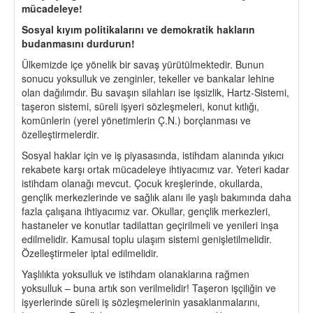
mücadeleye!
Sosyal kıyım politikalarını ve demokratik hakların
budanmasını durdurun!
Ülkemizde içe yönelik bir savaş yürütülmektedir. Bunun
sonucu yoksulluk ve zenginler, tekeller ve bankalar lehine
olan dağılımdır. Bu savaşın silahları ise işsizlik, Hartz-Sistemi,
taşeron sistemi, süreli işyeri sözleşmeleri, konut kıtlığı,
komünlerin (yerel yönetimlerin Ç.N.) borçlanması ve
özelleştirmelerdir.
Sosyal haklar için ve iş piyasasında, istihdam alanında yıkıcı
rekabete karşı ortak mücadeleye ihtiyacımız var. Yeteri kadar
istihdam olanağı mevcut. Çocuk kreşlerinde, okullarda,
gençlik merkezlerinde ve sağlık alanı ile yaşlı bakımında daha
fazla çalışana ihtiyacımız var. Okullar, gençlik merkezleri,
hastaneler ve konutlar tadilattan geçirilmeli ve yenileri inşa
edilmelidir. Kamusal toplu ulaşım sistemi genişletilmelidir.
Özelleştirmeler iptal edilmelidir.
Yaşlılıkta yoksulluk ve istihdam olanaklarına rağmen
yoksulluk – buna artık son verilmelidir! Taşeron işçiliğin ve
işyerlerinde süreli iş sözleşmelerinin yasaklanmalarını,