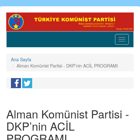
Ana
içeriğe
atla
Toggle
navigatio
Ana Sayfa
Alman Komünist Partisi - DKP’nin ACİL PROGRAMI
Alman Komünist Partisi -
DKP’nin ACİL
PROGRAMI