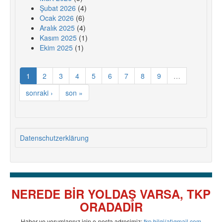
Şubat 2026
(4)
Ocak 2026
(6)
Aralık 2025
(4)
Kasım 2025
(1)
Ekim 2025
(1)
1
2
3
4
5
6
7
8
9
…
sonraki ›
son »
Datenschutzerklärung
NEREDE BİR YOLDAŞ VARSA, TKP
ORADADIR
Haber ve yorumlarınız için e-posta adresimiz:
tkp.bilgi(at)gmail.com