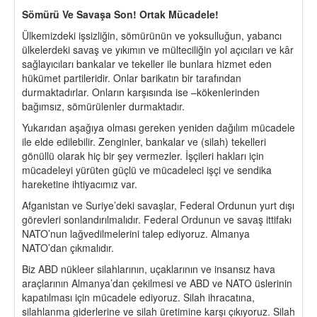
Sömürü Ve Savaşa Son! Ortak Mücadele!
Ülkemizdeki işsizliğin, sömürünün ve yoksulluğun, yabancı
ülkelerdeki savaş ve yıkımın ve mülteciliğin yol açıcıları ve kâr
sağlayıcıları bankalar ve tekeller ile bunlara hizmet eden
hükümet partileridir. Onlar barikatın bir tarafından
durmaktadırlar. Onların karşısında ise –kökenlerinden
bağımsız, sömürülenler durmaktadır.
Yukarıdan aşağıya olması gereken yeniden dağılım mücadele
ile elde edilebilir. Zenginler, bankalar ve (silah) tekelleri
gönüllü olarak hiç bir şey vermezler. İşçileri hakları için
mücadeleyi yürüten güçlü ve mücadeleci işçi ve sendika
hareketine ihtiyacımız var.
Afganistan ve Suriye’deki savaşlar, Federal Ordunun yurt dışı
görevleri sonlandırılmalıdır. Federal Ordunun ve savaş ittifakı
NATO’nun lağvedilmelerini talep ediyoruz. Almanya
NATO’dan çıkmalıdır.
Biz ABD nükleer silahlarının, uçaklarının ve insansız hava
araçlarının Almanya’dan çekilmesi ve ABD ve NATO üslerinin
kapatılması için mücadele ediyoruz. Silah ihracatına,
silahlanma giderlerine ve silah üretimine karşı çıkıyoruz. Silah