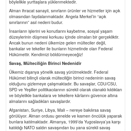
böylelikle yurttaşlara yüklenmektedir.
Alman ihracat sanayii, sınırların ürünler ve hizmetler için açık
olmasından faydalanmaktadır. Angela Merkel’in “açık
sınırlarının” asıl nedeni budur.
İnsanların işlerini ve konutlarını kaybetme, sosyal yaşam
düzeylerinin düşmesi korkusu içinde olmaları bir gerçekliktir.
Ancak bunun nedeni ülkemize gelen mülteciler değil,
bankalar ve tekeller ile bunların hizmetinde olan Federal
Hükümettir. Kendimizi böldürmeyeceğiz!
Savaş, Mülteciliğin Birinci Nedenidir
Ülkemiz dışarıya yönelik savaş yürütmektedir. Federal
Hükümet bilinçli olarak mülteciliğin birinci nedeninin savaş
olduğunu gizlemeye çalışmaktadır. Bu savaşlar, CDU/CSU,
SPD ve Yeşiller politikacılarının sürekli olarak olanaklı kıldıkları
ve böylelikle bankalara ve tekellere kârlarını güvence altına
almalarını sağladıkları savaşlardır.
Afganistan, Suriye, Libya, Mali – nereye bakılırsa savaş
görülüyor. Alman ordusu genelde ve kısmen öncülük yaparak
bunlara katılmaktadır. Almanya, 1999’da Yugoslavya’ya karşı
katıldığı NATO saldırı savaşından bu yana sürekli savaş