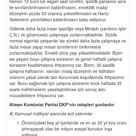
hemen 12 Euro’luk asgari saat ücretini, işsizlik parasının süre
ile sınırlandırılmasının kaldırılmasını, emeklilik maaşı
düzeyinin yüzde 53 oranına yükseltilmesini ve Hartz-
Sisteminin yürürlükten kaldırılmasını talep ediyoruz.
Giderek daha fazla insan işsizliğe veya Minijob (yardımcı işler
Ç.N.) ve güvencesiz çalışmaya zorlanmaktadırlar. Sözde
normal sigortalı çalışanlar ise sürekli daha fazla çalışmaya ve
fazla mesai yapıp mesai ücretlerinin birikmesine
zorlanmaktadırlar. Emekli olma yaşı yükseltilmektedir. Bizim
ise yaşam boyu çalışma süresinin ve genel haftalık çalışma
süresinin kısaltılmasına ihtiyacımız var. Bizim, 30 saatlik
çalışma haftasının, varolan maaş düzeyinin ve istihdam
oranının yasal olarak tam korunması koşullarında ihtiyacımız
var. Bunu sağlamak için çalışma süresinin önce haftada 35
saate indirilmesinin yasalaştırılması için sonuç alıcı
mücadelelere ihtiyacımız var.
Alman Komünist Partisi DKP’nin talepleri şunlardır:
A) Kamusal mülkiyet alanında acil yatırımlar
Önümüzdeki beş yıl içerisinde ve en az 25 yıl kira oranı
artmayacak olan bir milyon sosyal konutun inşa
edilmesi.