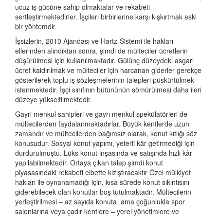
ucuz iş gücüne sahip olmaktalar ve rekabeti
sertleştirmektedirler. İşçileri birbirlerine karşı kışkırtmak eski
bir yöntemdir.
İşsizlerin, 2010 Ajandası ve Hartz-Sistemi ile hakları
ellerinden alındıktan sonra, şimdi de mülteciler ücretlerin
düşürülmesi için kullanılmaktadır. Gülünç düzeydeki asgari
ücret kaldırılmak ve mülteciler için harcanan giderler gerekçe
gösterilerek toplu iş sözleşmelerinin talepleri püskürtülmek
istenmektedir. İşçi sınıfının bütününün sömürülmesi daha ileri
düzeye yükseltilmektedir.
Gayri menkul sahipleri ve gayrı menkul spekülatörleri de
mültecilerden faydalanmaktadırlar. Büyük kentlerde uzun
zamandır ve mültecilerden bağımsız olarak, konut kıtlığı söz
konusudur. Sosyal konut yapımı, yeterli kâr getirmediği için
durdurulmuştu. Lüks konut inşasında ve satışında hızlı kâr
yapılabilmektedir. Ortaya çıkan talep şimdi konut
piyasasındaki rekabeti elbette kızıştıracaktır Özel mülkiyet
hakları ile oynanamadığı için, kısa sürede konut sıkıntısını
giderebilecek olan konutlar boş tutulmaktadır. Mültecilerin
yerleştirilmesi – az sayıda konuta, ama çoğunlukla spor
salonlarına veya çadır kentlere – yerel yönetimlere ve