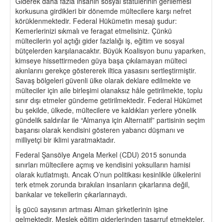
Giderek daha fazla insanın sosyal statülerinin gerilemesi
korkusuna girdikleri bir dönemde mültecilere karşı nefret
körüklenmektedir. Federal Hükümetin mesajı şudur:
Kemerlerinizi sıkmalı ve feragat etmelisiniz. Çünkü
mültecilerin yol açtığı gider fazlalığı iş, eğitim ve sosyal
bütçelerden karşılanacaktır. Büyük Koalisyon bunu yaparken,
kimseye hissettirmeden güya başa çıkılamayan mülteci
akınlarını gerekçe göstererek iltica yasasını sertleştirmiştir.
Savaş bölgeleri güvenli ülke olarak deklare edilmekte ve
mülteciler için aile birleşimi olanaksız hâle getirilmekte, toplu
sınır dışı etmeler gündeme getirilmektedir. Federal Hükümet
bu şekilde, ülkede, mültecilere ve kaldıkları yerlere yönelik
gündelik saldırılar ile “Almanya için Alternatif” partisinin seçim
başarısı olarak kendisini gösteren yabancı düşmanı ve
milliyetçi bir iklimi yaratmaktadır.
Federal Şansölye Angela Merkel (CDU) 2015 sonunda
sınırları mültecilere açmış ve kendisini yoksulların hamisi
olarak kutlatmıştı. Ancak O’nun politikası kesinlikle ülkelerini
terk etmek zorunda bırakılan insanların çıkarlarına değil,
bankalar ve tekellerin çıkarlarınaydı.
İş gücü sayısının artması Alman şirketlerinin işine
gelmektedir. Meslek eğitim giderlerinden tasarruf etmekteler,