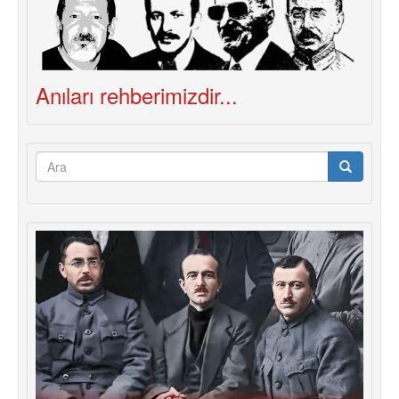
Anıları rehberimizdir...
Arama
formu
Ara