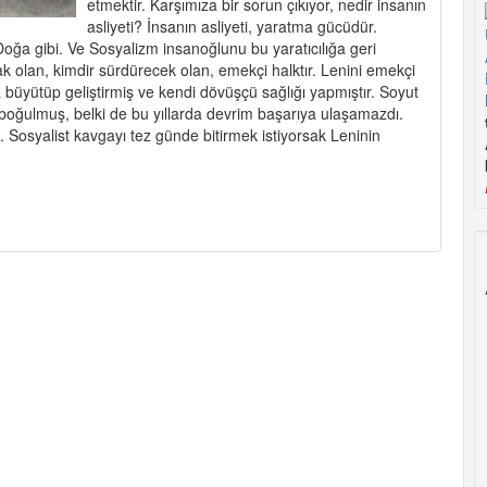
etmektir. Karşımıza bir sorun çıkıyor, nedir insanın
asliyeti? İnsanın asliyeti, yaratma gücüdür.
 Doğa gibi. Ve Sosyalizm insanoğlunu bu yaratıcılığa geri
ak olan, kimdir sürdürecek olan, emekçi halktır. Lenini emekçi
la büyütüp geliştirmiş ve kendi dövüşçü sağlığı yapmıştır. Soyut
e boğulmuş, belki de bu yıllarda devrim başarıya ulaşamazdı.
dı. Sosyalist kavgayı tez günde bitirmek istiyorsak Leninin