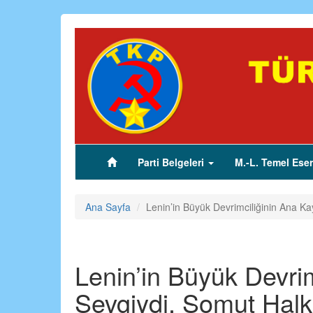
Ana
içeriğe
atla
Parti Belgeleri
M.-L. Temel Eser
(current)
Ana Sayfa
Lenin’in Büyük Devrimciliğinin Ana Ka
Lenin’in Büyük Devri
Sevgiydi, Somut Halk