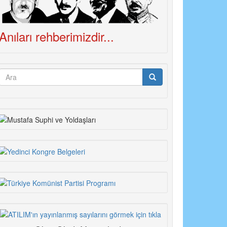
Anıları rehberimizdir...
Arama
formu
Ara