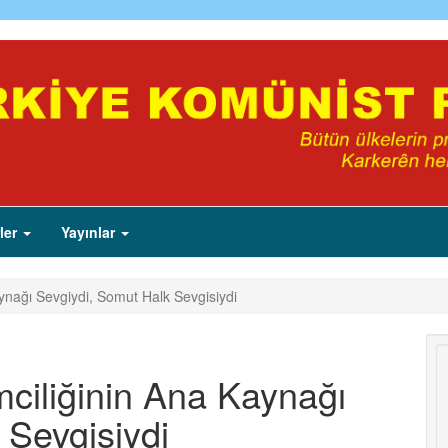
ler
Yayınlar
ynağı Sevgiydi, Somut Halk Sevgisiydi
mciliğinin Ana Kaynağı
 Sevgisiydi