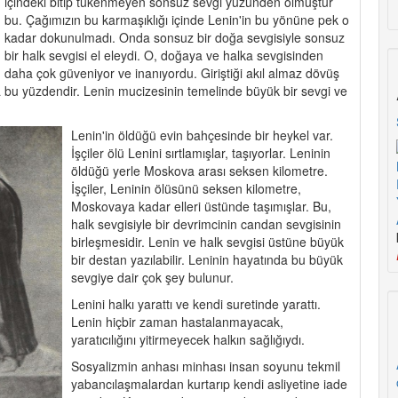
içindeki bitip tükenmeyen sonsuz sevgi yüzünden olmuştur
bu. Çağımızın bu karmaşıklığı içinde Lenin'in bu yönüne pek o
kadar dokunulmadı. Onda sonsuz bir doğa sevgisiyle sonsuz
bir halk sevgisi el eleydi. O, doğaya ve halka sevgisinden
daha çok güveniyor ve inanıyordu. Giriştiği akıl almaz dövüş
 bu yüzdendir. Lenin mucizesinin temelinde büyük bir sevgi ve
Lenin'in öldüğü evin bahçesinde bir heykel var.
İşçiler ölü Lenini sırtlamışlar, taşıyorlar. Leninin
öldüğü yerle Moskova arası seksen kilometre.
İşçiler, Leninin ölüsünü seksen kilometre,
Moskovaya kadar elleri üstünde taşımışlar. Bu,
halk sevgisiyle bir devrimcinin candan sevgisinin
birleşmesidir. Lenin ve halk sevgisi üstüne büyük
bir destan yazılabilir. Leninin hayatında bu büyük
sevgiye dair çok şey bulunur.
Lenini halkı yarattı ve kendi suretinde yarattı.
Lenin hiçbir zaman hastalanmayacak,
yaratıcılığını yitirmeyecek halkın sağlığıydı.
Sosyalizmin anhası minhası insan soyunu tekmil
yabancılaşmalardan kurtarıp kendi asliyetine iade