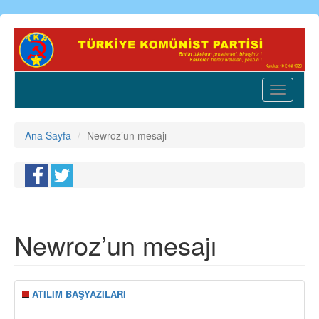
Ana
içeriğe
atla
Toggle
navigatio
Ana Sayfa
Newroz’un mesajı
Newroz’un mesajı
ATILIM BAŞYAZILARI