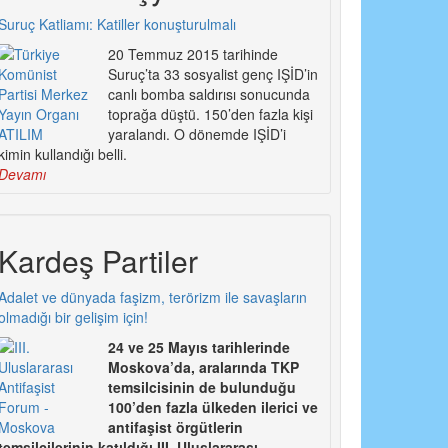
Suruç Katliamı: Katiller konuşturulmalı
20 Temmuz 2015 tarihinde
Suruç’ta 33 sosyalist genç IŞİD’in
canlı bomba saldırısı sonucunda
toprağa düştü. 150’den fazla kişi
yaralandı. O dönemde IŞİD’i
kimin kullandığı belli.
Devamı
Kardeş Partiler
Adalet ve dünyada faşizm, terörizm ile savaşların
olmadığı bir gelişim için!
24 ve 25 Mayıs tarihlerinde
Moskova’da, aralarında TKP
temsilcisinin de bulunduğu
100’den fazla ülkeden ilerici ve
antifaşist örgütlerin
temsilcilerinin katıldığı III. Uluslararası