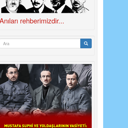
Anıları rehberimizdir...
Arama
formu
Ara