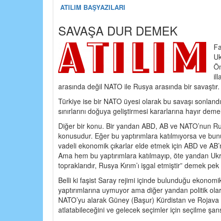
ATILIM BAŞYAZILARI
SAVAŞA DUR DEMEK
Fa
Uk
Ön
il
arasında değil NATO ile Rusya arasında bir savaştır.
Türkiye ise bir NATO üyesi olarak bu savaşı sonlandı
sınırlarını doğuya geliştirmesi kararlarına hayır deme
Diğer bir konu. Bir yandan ABD, AB ve NATO’nun Ru
konusudur. Eğer bu yaptırımlara katılmıyorsa ve bunun
vadeli ekonomik çıkarlar elde etmek için ABD ve AB’n
Ama hem bu yaptırımlara katılmayıp, öte yandan Ukra
topraklarıdır, Rusya Kırım’ı işgal etmiştir” demek pek
Belli ki faşist Saray rejimi içinde bulunduğu ekonomi
yaptırımlarına uymuyor ama diğer yandan politik ola
NATO’yu alarak Güney (Başur) Kürdistan ve Rojava Kür
atlatabileceğini ve gelecek seçimler için seçilme şan