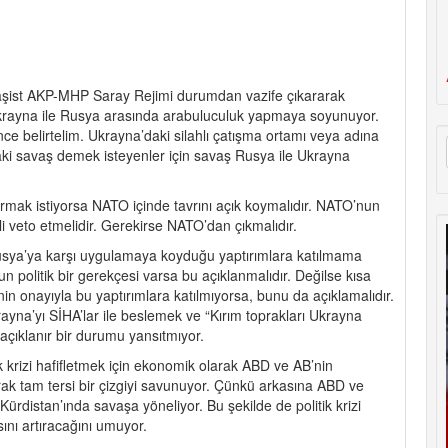
şist AKP-MHP Saray Rejimi durumdan vazife çıkararak
rayna ile Rusya arasında arabuluculuk yapmaya soyunuyor.
ce belirtelim. Ukrayna’daki silahlı çatışma ortamı veya adına
laki savaş demek isteyenler için savaş Rusya ile Ukrayna
rmak istiyorsa NATO içinde tavrını açık koymalıdır. NATO’nun
li veto etmelidir. Gerekirse NATO’dan çıkmalıdır.
sya’ya karşı uygulamaya koyduğu yaptırımlara katılmama
 politik bir gerekçesi varsa bu açıklanmalıdır. Değilse kısa
in onayıyla bu yaptırımlara katılmıyorsa, bunu da açıklamalıdır.
yna’yı SİHA’lar ile beslemek ve “Kırım toprakları Ukrayna
 açıklanır bir durumu yansıtmıyor.
k krizi hafifletmek için ekonomik olarak ABD ve AB’nin
rak tam tersi bir çizgiyi savunuyor. Çünkü arkasına ABD ve
distan’ında savaşa yöneliyor. Bu şekilde de politik krizi
sını artıracağını umuyor.