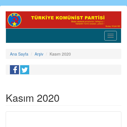
Ana
içeriğe
atla
Toggle
navigatio
Ana Sayfa
Arşiv
Kasım 2020
Kasım 2020