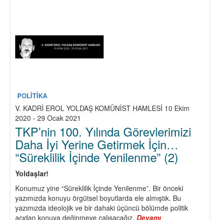
Sistem
Çıkmazda…
“Toplumların
Tarihi
Sınıf
Mücadelelerinin
Tarihidir!”
POLİTİKA
V. KADRİ EROL YOLDAŞ KOMÜNİST HAMLESİ 10 Ekim
2020 - 29 Ocak 2021
TKP’nin 100. Yılında Görevlerimizi
Daha İyi Yerine Getirmek İçin…
“Süreklilik İçinde Yenilenme” (2)
Yoldaşlar!
Konumuz yine “Süreklilik İçinde Yenilenme”. Bir önceki
yazımızda konuyu örgütsel boyutlarda ele almıştık. Bu
yazımızda ideolojik ve bir dahaki üçüncü bölümde politik
açıdan konuya değinmeye çalışacağız.
Devamı
about