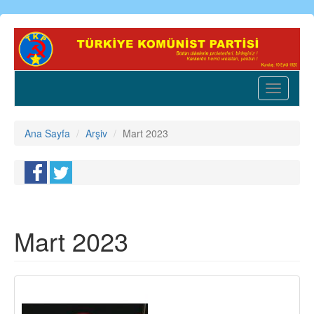
Ana
içeriğe
atla
Toggle
navigatio
Ana Sayfa
Arşiv
Mart 2023
Mart 2023