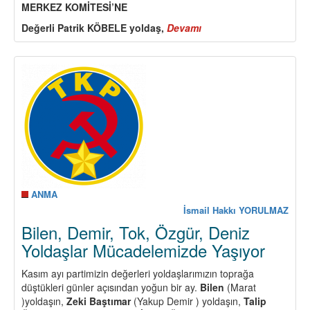
MERKEZ KOMİTESİ’NE
Değerli Patrik KÖBELE yoldaş,
Devamı
about
Alman
Komünist
Partisi
(DKP)
eski
Genel
Başkanı
Herbert
MİES
Yoldaşı
Kaybettik
ANMA
İsmail Hakkı YORULMAZ
Bilen, Demir, Tok, Özgür, Deniz
Yoldaşlar Mücadelemizde Yaşıyor
Kasım ayı partimizin değerleri yoldaşlarımızın toprağa
düştükleri günler açısından yoğun bir ay.
Bilen
(Marat
)yoldaşın,
Zeki Baştımar
(Yakup Demir ) yoldaşın,
Talip