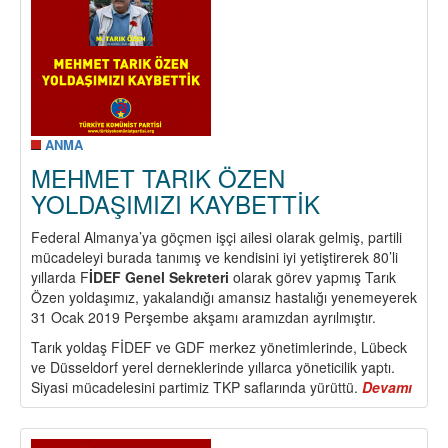
ANMA
MEHMET TARIK ÖZEN
YOLDAŞIMIZI KAYBETTİK
Federal Almanya’ya göçmen işçi ailesi olarak gelmiş, partili
mücadeleyi burada tanımış ve kendisini iyi yetiştirerek 80’li
yıllarda F
İDEF Genel Sekreteri
olarak görev yapmış Tarık
Özen yoldaşımız, yakalandığı amansız hastalığı yenemeyerek
31 Ocak 2019 Perşembe akşamı aramızdan ayrılmıştır.
Tarık yoldaş FİDEF ve GDF merkez yönetimlerinde, Lübeck
ve Düsseldorf yerel derneklerinde yıllarca yöneticilik yaptı.
Siyasi mücadelesini partimiz TKP saflarında yürüttü.
Devamı
abou
MEH
TARI
ÖZE