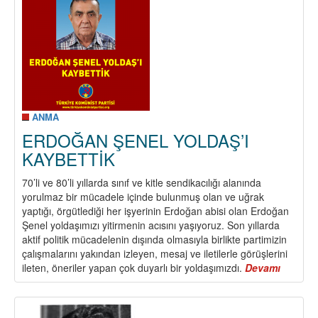
KAYBETTİK
ANMA
ERDOĞAN ŞENEL YOLDAŞ’I
KAYBETTİK
70’li ve 80’li yıllarda sınıf ve kitle sendikacılığı alanında
yorulmaz bir mücadele içinde bulunmuş olan ve uğrak
yaptığı, örgütlediği her işyerinin Erdoğan abisi olan Erdoğan
Şenel yoldaşımızı yitirmenin acısını yaşıyoruz. Son yıllarda
aktif politik mücadelenin dışında olmasıyla birlikte partimizin
çalışmalarını yakından izleyen, mesaj ve iletilerle görüşlerini
ileten, öneriler yapan çok duyarlı bir yoldaşımızdı.
Devamı
about
ERDOĞ
ŞENEL
YOLDAŞ