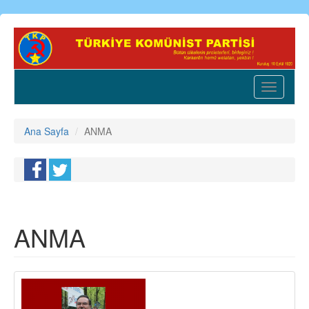
Ana
içeriğe
atla
Toggle
navigatio
Ana Sayfa
ANMA
ANMA