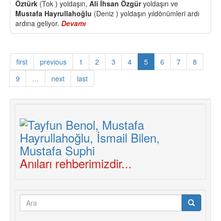
Öztürk
(Tok ) yoldaşın,
Ali İhsan Özgür
yoldaşın ve
Mustafa Hayrullahoğlu
(Deniz ) yoldaşın yıldönümleri ardı
ardına geliyor.
Devamı
about
Bilen,
Demir,
Tok,
first
previous
1
2
3
4
5
6
7
8
Özgür,
Deniz
9
…
next
last
Yoldaşlar
Mücadelemizde
Yaşıyor
Anıları rehberimizdir...
Arama
formu
Ara