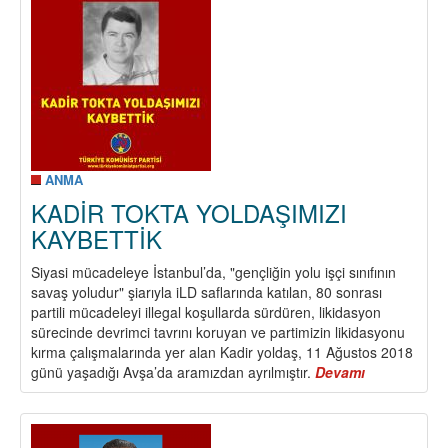
YOLD
KAYB
ANMA
KADİR TOKTA YOLDAŞIMIZI
KAYBETTİK
Siyasi mücadeleye İstanbul’da, "gençliğin yolu işçi sınıfının
savaş yoludur" şiarıyla iLD saflarında katılan, 80 sonrası
partili mücadeleyi illegal koşullarda sürdüren, likidasyon
sürecinde devrimci tavrını koruyan ve partimizin likidasyonu
kırma çalışmalarında yer alan Kadir yoldaş, 11 Ağustos 2018
günü yaşadığı Avşa’da aramızdan ayrılmıştır.
Devamı
about
KADİR
TOKTA
YOLDAŞIMIZ