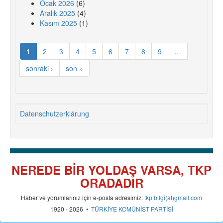
Ocak 2026
(6)
Aralık 2025
(4)
Kasım 2025
(1)
1
2
3
4
5
6
7
8
9
…
sonraki ›
son »
Datenschutzerklärung
NEREDE BİR YOLDAŞ VARSA, TKP
ORADADIR
Haber ve yorumlarınız için e-posta adresimiz:
tkp.bilgi(at)gmail.com
1920 - 2026 •
TÜRKİYE KOMÜNİST PARTİSİ