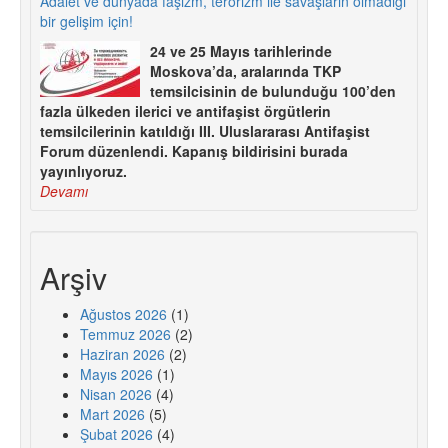
Adalet ve dünyada faşizm, terörizm ile savaşların olmadığı
bir gelişim için!
24 ve 25 Mayıs tarihlerinde
Moskova’da, aralarında TKP
temsilcisinin de bulunduğu 100’den
fazla ülkeden ilerici ve antifaşist örgütlerin
temsilcilerinin katıldığı III. Uluslararası Antifaşist
Forum düzenlendi. Kapanış bildirisini burada
yayınlıyoruz.
Devamı
Arşiv
Ağustos 2026
(1)
Temmuz 2026
(2)
Haziran 2026
(2)
Mayıs 2026
(1)
Nisan 2026
(4)
Mart 2026
(5)
Şubat 2026
(4)