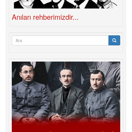
Anıları rehberimizdir...
Arama
formu
Ara