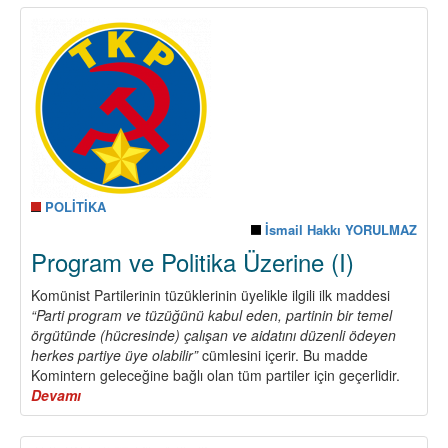
ve
Politika
Üzerine
(II)
POLİTİKA
İsmail Hakkı YORULMAZ
Program ve Politika Üzerine (I)
Komünist Partilerinin tüzüklerinin üyelikle ilgili ilk maddesi
“Parti program ve tüzüğünü kabul eden, partinin bir temel
örgütünde (hücresinde) çalışan ve aidatını düzenli ödeyen
herkes partiye üye olabilir”
cümlesini içerir. Bu madde
Komintern geleceğine bağlı olan tüm partiler için geçerlidir.
Devamı
about
Program
ve