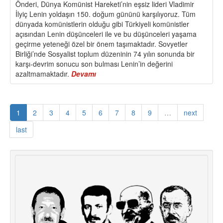
Önderi, Dünya Komünist Hareketi’nin eşsiz lideri Vladimir
İlyiç Lenin yoldaşın 150. doğum gününü karşılıyoruz. Tüm
dünyada komünistlerin olduğu gibi Türkiyeli komünistler
açısından Lenin düşünceleri ile ve bu düşünceleri yaşama
geçirme yeteneği özel bir önem taşımaktadır. Sovyetler
Birliği’nde Sosyalist toplum düzeninin 74 yılın sonunda bir
karşı-devrim sonucu son bulması Lenin’in değerini
azaltmamaktadır.
Devamı
about
150.
Doğum
Gününde
1
2
3
4
5
6
7
8
9
…
next
Lenin
Okumak
last