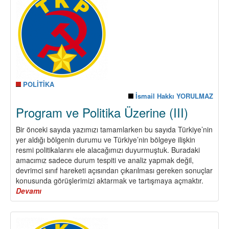
Üzerine
(IV)
POLİTİKA
İsmail Hakkı YORULMAZ
Program ve Politika Üzerine (III)
Bir önceki sayıda yazımızı tamamlarken bu sayıda Türkiye’nin
yer aldığı bölgenin durumu ve Türkiye’nin bölgeye ilişkin
resmi politikalarını ele alacağımızı duyurmuştuk. Buradaki
amacımız sadece durum tespiti ve analiz yapmak değil,
devrimci sınıf hareketi açısından çıkarılması gereken sonuçlar
konusunda görüşlerimizi aktarmak ve tartışmaya açmaktır.
Devamı
about
Program
ve
Politika