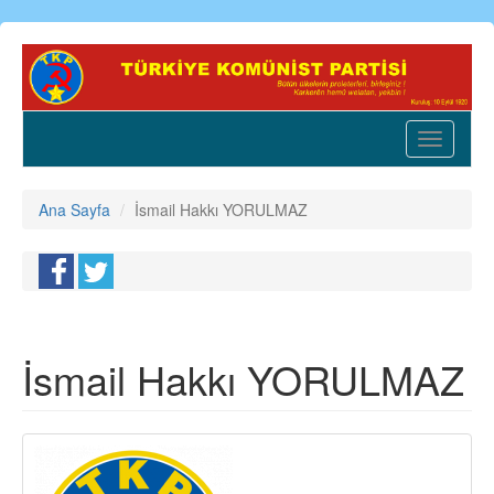
Ana
içeriğe
atla
Toggle
navigatio
Ana Sayfa
İsmail Hakkı YORULMAZ
İsmail Hakkı YORULMAZ