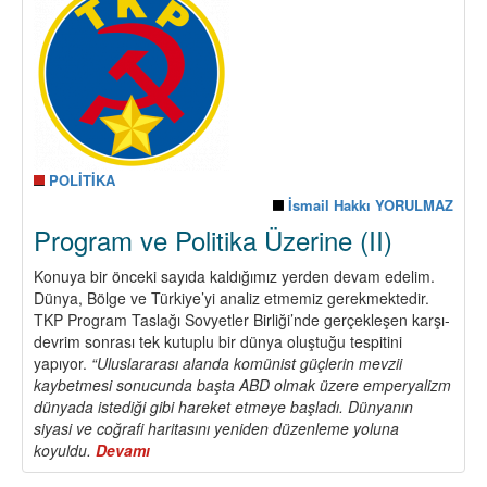
Üzerine
(III)
POLİTİKA
İsmail Hakkı YORULMAZ
Program ve Politika Üzerine (II)
Konuya bir önceki sayıda kaldığımız yerden devam edelim.
Dünya, Bölge ve Türkiye’yi analiz etmemiz gerekmektedir.
TKP Program Taslağı Sovyetler Birliği’nde gerçekleşen karşı-
devrim sonrası tek kutuplu bir dünya oluştuğu tespitini
yapıyor.
“Uluslararası alanda komünist güçlerin mevzii
kaybetmesi sonucunda başta ABD olmak üzere emperyalizm
dünyada istediği gibi hareket etmeye başladı. Dünyanın
siyasi ve coğrafi haritasını yeniden düzenleme yoluna
koyuldu.
Devamı
about
Program