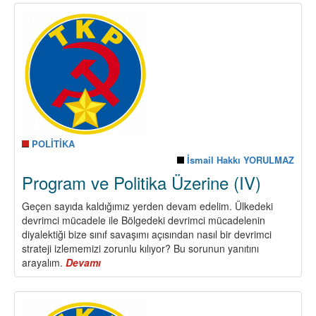
ve
Politika
Üzerine
(V)
POLİTİKA
İsmail Hakkı YORULMAZ
Program ve Politika Üzerine (IV)
Geçen sayıda kaldığımız yerden devam edelim. Ülkedeki
devrimci mücadele ile Bölgedeki devrimci mücadelenin
diyalektiği bize sınıf savaşımı açısından nasıl bir devrimci
strateji izlememizi zorunlu kılıyor? Bu sorunun yanıtını
arayalım.
Devamı
about
Program
ve
Politika