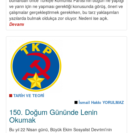
bunlardan önce Türkiye Komünist Partisi’nin bugün ne yaptığı
ve yarın için ne yapması gerektiği konusunda görüş, öneri ve
çalışmalar gerçekleştirmek gerekirken, bu tarz yaklaşımları
yazılarda bulmak oldukça zor oluyor. Nedeni ise açık.
Devamı
about
Türkiye
Komünist
Partisi
“Tarihsel”
Değildir,
Yasaklıdır!
TARİH VE TEORİ
İsmail Hakkı YORULMAZ
150. Doğum Gününde Lenin
Okumak
Bu yıl 22 Nisan günü, Büyük Ekim Sosyalist Devrimi’nin