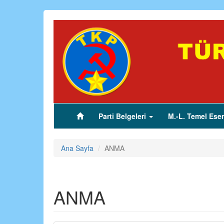
Ana
içeriğe
atla
Parti Belgeleri
M.-L. Temel Eser
(current)
Ana Sayfa
ANMA
ANMA