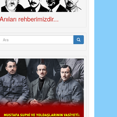
Anıları rehberimizdir...
Arama
formu
Ara