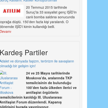
20 Temmuz 2015 tarihinde
Suruç’ta 33 sosyalist genç IŞİD’in
canlı bomba saldırısı sonucunda
toprağa düştü. 150’den fazla kişi yaralandı. O
dönemde IŞİD’i kimin kullandığı belli.
Devamı
Kardeş Partiler
Adalet ve dünyada faşizm, terörizm ile savaşların
olmadığı bir gelişim için!
24 ve 25 Mayıs tarihlerinde
Moskova’da, aralarında TKP
temsilcisinin de bulunduğu
100’den fazla ülkeden ilerici ve
antifaşist örgütlerin
temsilcilerinin katıldığı III. Uluslararası
Antifaşist Forum düzenlendi. Kapanış
bildirisini burada yayınlıyoruz.