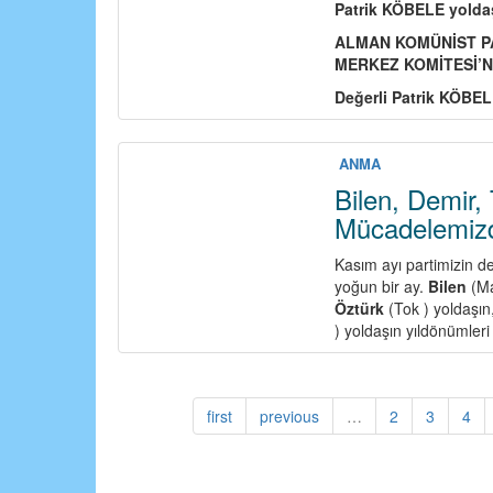
Patrik KÖBELE yoldaş
ALMAN KOMÜNİST P
MERKEZ KOMİTESİ’
Değerli Patrik KÖBEL
ANMA
Bilen, Demir,
Mücadelemizd
Kasım ayı partimizin de
yoğun bir ay.
Bilen
(Ma
Öztürk
(Tok ) yoldaşın
) yoldaşın yıldönümleri
first
previous
…
2
3
4