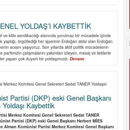
NEL YOLDAŞ’I KAYBETTİK
sınıf ve kitle sendikacılığı alanında yorulmaz bir mücadele içinde
 yaptığı, örgütlediği her işyerinin Erdoğan abisi olan Erdoğan
menin acısını yaşıyoruz. Son yıllarda aktif politik mücadelenin
te partimizin çalışmalarını yakından izleyen, mesaj ve iletilerle
riler yapan çok duyarlı bir yoldaşımızdı.
Devamı
about
ERDOĞAN
ŞENEL
YOLDAŞ’I
KAYBETTİK
tisi Merkez Komitesi Genel Sekreteri Sedat TANER Yoldaşın
st Partisi (DKP) eski Genel Başkanı
 Yoldaşı Kaybettik
tisi Merkez Komitesi Genel Sekreteri Sedat TANER
nist Partisi (DKP) eski Genel Başkanı Herbert MİES
ne Alman Komünist Partisi Merkez Komitesi Genel Başkanı