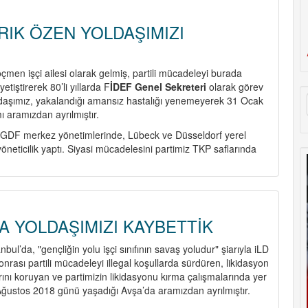
IK ÖZEN YOLDAŞIMIZI
men işçi ailesi olarak gelmiş, partili mücadeleyi burada
yetiştirerek 80’li yıllarda F
İDEF Genel Sekreteri
olarak görev
daşımız, yakalandığı amansız hastalığı yenemeyerek 31 Ocak
aramızdan ayrılmıştır.
 GDF merkez yönetimlerinde, Lübeck ve Düsseldorf yerel
yöneticilik yaptı. Siyasi mücadelesini partimiz TKP saflarında
ET
K
ŞIMIZI
A YOLDAŞIMIZI KAYBETTİK
ETTİK
bul’da, "gençliğin yolu işçi sınıfının savaş yoludur" şiarıyla iLD
sonrası partili mücadeleyi illegal koşullarda sürdüren, likidasyon
rını koruyan ve partimizin likidasyonu kırma çalışmalarında yer
Ağustos 2018 günü yaşadığı Avşa’da aramızdan ayrılmıştır.