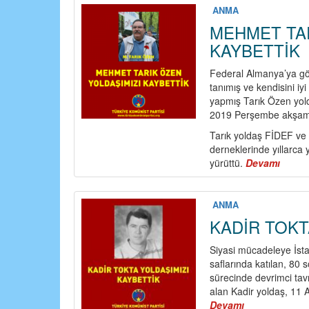
ANMA
MEHMET TAR
KAYBETTİK
Federal Almanya’ya göç
tanımış ve kendisini iyi 
yapmış Tarık Özen yol
2019 Perşembe akşamı 
Tarık yoldaş FİDEF ve
derneklerinde yıllarca 
yürüttü.
Devamı
about
MEHM
TARI
ÖZEN
ANMA
YOLDA
KADİR TOKT
KAYB
Siyasi mücadeleye İstan
saflarında katılan, 80 
sürecinde devrimci tav
alan Kadir yoldaş, 11 
Devamı
about