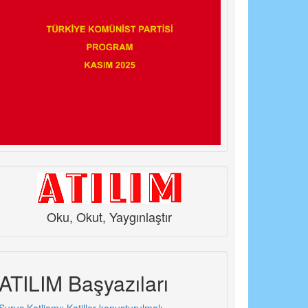
Oku, Okut, Yaygınlaştır
ATILIM Başyazıları
Suruç Katliamı: Katiller konuşturulmalı