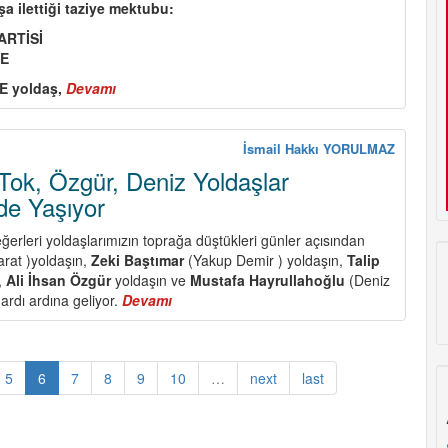
a ilettiği taziye mektubu:
ARTİSİ
NE
E yoldaş,
Devamı
about
Alman
Komünist
Partisi
İsmail Hakkı YORULMAZ
(DKP)
 Tok, Özgür, Deniz Yoldaşlar
eski
e Yaşıyor
Genel
Başkanı
ğerleri yoldaşlarımızın toprağa düştükleri günler açısından
Herbert
rat )yoldaşın,
Zeki Baştımar
(Yakup Demir ) yoldaşın,
Talip
MİES
,
Ali İhsan Özgür
yoldaşın ve
Mustafa Hayrullahoğlu
(Deniz
Yoldaşı
 ardı ardına geliyor.
Devamı
about
Kaybettik
Bilen,
Demir,
Tok,
5
6
7
8
9
10
…
next
last
Özgür,
Deniz
Yoldaşlar
Mücadelemizde