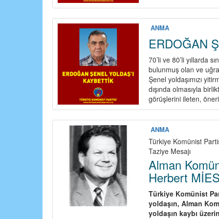
KADİR
TOKTA
YOLDAŞIMIZI
ANMA
KAYBETTİK
ERDOĞAN ŞE
70’li ve 80’li yıllarda 
bulunmuş olan ve uğrak
Şenel yoldaşımızı yitir
dışında olmasıyla birlik
görüşlerini ileten, öne
ANMA
Türkiye Komünist Par
Taziye Mesajı
Alman Komüni
Herbert MİES
Türkiye Komünist Par
yoldaşın, Alman Komü
yoldaşın kaybı üzeri