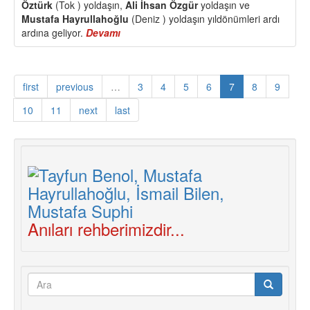
Öztürk
(Tok ) yoldaşın,
Ali İhsan Özgür
yoldaşın ve
Mustafa Hayrullahoğlu
(Deniz ) yoldaşın yıldönümleri ardı
ardına geliyor.
Devamı
about
Bilen,
Demir,
Tok,
first
previous
…
3
4
5
6
7
8
9
Özgür,
Deniz
10
11
next
last
Yoldaşlar
Mücadelemizde
Yaşıyor
Anıları rehberimizdir...
Arama
formu
Ara