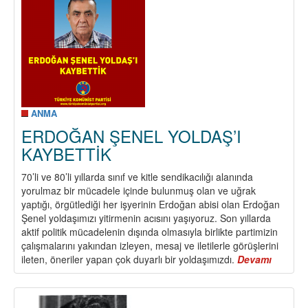
KAYBETTİK
ANMA
ERDOĞAN ŞENEL YOLDAŞ’I
KAYBETTİK
70’li ve 80’li yıllarda sınıf ve kitle sendikacılığı alanında
yorulmaz bir mücadele içinde bulunmuş olan ve uğrak
yaptığı, örgütlediği her işyerinin Erdoğan abisi olan Erdoğan
Şenel yoldaşımızı yitirmenin acısını yaşıyoruz. Son yıllarda
aktif politik mücadelenin dışında olmasıyla birlikte partimizin
çalışmalarını yakından izleyen, mesaj ve iletilerle görüşlerini
ileten, öneriler yapan çok duyarlı bir yoldaşımızdı.
Devamı
about
ERDOĞ
ŞENEL
YOLDAŞ