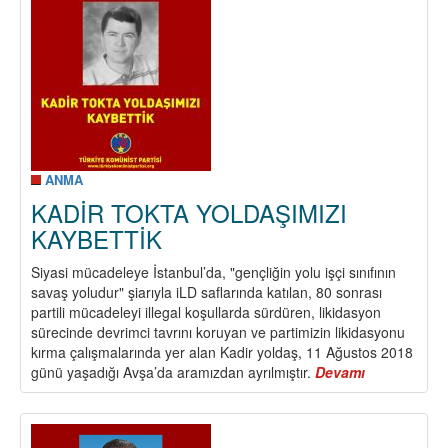
YOLD
KAYB
ANMA
KADİR TOKTA YOLDAŞIMIZI
KAYBETTİK
Siyasi mücadeleye İstanbul’da, "gençliğin yolu işçi sınıfının
savaş yoludur" şiarıyla iLD saflarında katılan, 80 sonrası
partili mücadeleyi illegal koşullarda sürdüren, likidasyon
sürecinde devrimci tavrını koruyan ve partimizin likidasyonu
kırma çalışmalarında yer alan Kadir yoldaş, 11 Ağustos 2018
günü yaşadığı Avşa’da aramızdan ayrılmıştır.
Devamı
about
KADİR
TOKTA
YOLDAŞIMIZ