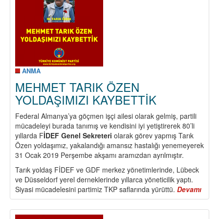
ANMA
MEHMET TARIK ÖZEN
YOLDAŞIMIZI KAYBETTİK
Federal Almanya’ya göçmen işçi ailesi olarak gelmiş, partili
mücadeleyi burada tanımış ve kendisini iyi yetiştirerek 80’li
yıllarda F
İDEF Genel Sekreteri
olarak görev yapmış Tarık
Özen yoldaşımız, yakalandığı amansız hastalığı yenemeyerek
31 Ocak 2019 Perşembe akşamı aramızdan ayrılmıştır.
Tarık yoldaş FİDEF ve GDF merkez yönetimlerinde, Lübeck
ve Düsseldorf yerel derneklerinde yıllarca yöneticilik yaptı.
Siyasi mücadelesini partimiz TKP saflarında yürüttü.
Devamı
abou
MEH
TARI
ÖZE