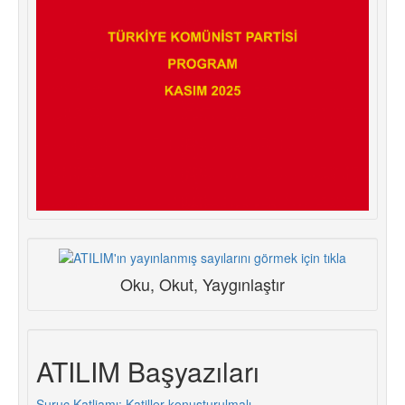
Oku, Okut, Yaygınlaştır
ATILIM Başyazıları
Suruç Katliamı: Katiller konuşturulmalı