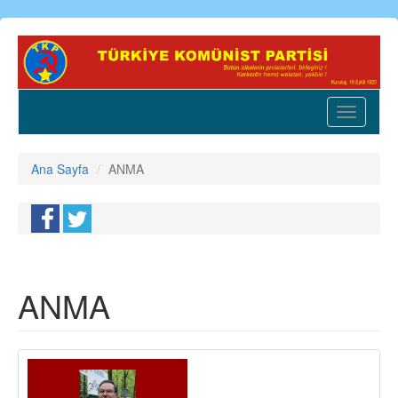
Ana
içeriğe
atla
Toggle
navigatio
Ana Sayfa
ANMA
ANMA