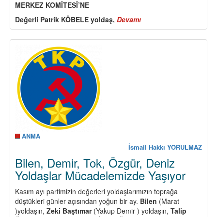
MERKEZ KOMİTESİ’NE
Değerli Patrik KÖBELE yoldaş,
Devamı
about
Alman
Komünist
Partisi
(DKP)
eski
Genel
Başkanı
Herbert
MİES
Yoldaşı
Kaybettik
ANMA
İsmail Hakkı YORULMAZ
Bilen, Demir, Tok, Özgür, Deniz
Yoldaşlar Mücadelemizde Yaşıyor
Kasım ayı partimizin değerleri yoldaşlarımızın toprağa
düştükleri günler açısından yoğun bir ay.
Bilen
(Marat
)yoldaşın,
Zeki Baştımar
(Yakup Demir ) yoldaşın,
Talip