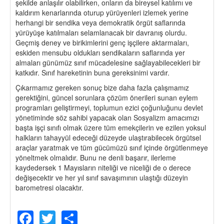
şekilde anlaşılır olabilirken, onların da bireysel katılımı ve
kaldırım kenarlarında oturup yürüyenleri izlemek yerine
herhangi bir sendika veya demokratik örgüt saflarında
yürüyüşe katılmaları selamlanacak bir davranış olurdu.
Geçmiş deney ve birikimlerini genç işçilere aktarmaları,
eskiden mensubu oldukları sendikaların saflarında yer
almaları günümüz sınıf mücadelesine sağlayabilecekleri bir
katkıdır. Sınıf hareketinin buna gereksinimi vardır.
Çıkarmamız gereken sonuç bize daha fazla çalışmamız
gerektiğini, güncel sorunlara çözüm önerileri sunan eylem
programları geliştirmeyi, toplumun ezici çoğunluğunu devlet
yönetiminde söz sahibi yapacak olan Sosyalizm amacımızı
başta işçi sınıfı olmak üzere tüm emekçilerin ve ezilen yoksul
halkların tahayyül edeceği düzeyde ulaştırabilecek örgütsel
araçlar yaratmak ve tüm gücümüzü sınıf içinde örgütlenmeye
yöneltmek olmalıdır. Bunu ne denli başarır, ilerleme
kaydedersek 1 Mayısların niteliği ve niceliği de o derece
değişecektir ve her yıl sınıf savaşımının ulaştığı düzeyin
barometresi olacaktır.
Facebook
Twitter
Share