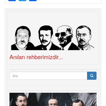
Anıları rehberimizdir...
Arama
formu
Ara