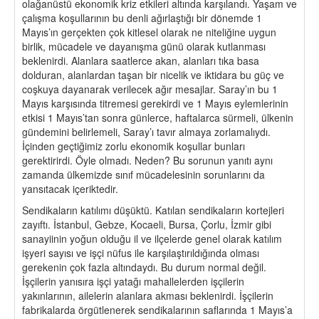
olağanüstü ekonomik kriz etkileri altında karşılandı. Yaşam ve
çalışma koşullarının bu denli ağırlaştığı bir dönemde 1
Mayıs’ın gerçekten çok kitlesel olarak ne niteliğine uygun
birlik, mücadele ve dayanışma günü olarak kutlanması
beklenirdi. Alanlara saatlerce akan, alanları tıka basa
dolduran, alanlardan taşan bir nicelik ve iktidara bu güç ve
coşkuya dayanarak verilecek ağır mesajlar. Saray’ın bu 1
Mayıs karşısında titremesi gerekirdi ve 1 Mayıs eylemlerinin
etkisi 1 Mayıs’tan sonra günlerce, haftalarca sürmeli, ülkenin
gündemini belirlemeli, Saray’ı tavır almaya zorlamalıydı.
İçinden geçtiğimiz zorlu ekonomik koşullar bunları
gerektirirdi. Öyle olmadı. Neden? Bu sorunun yanıtı aynı
zamanda ülkemizde sınıf mücadelesinin sorunlarını da
yansıtacak içeriktedir.
Sendikaların katılımı düşüktü. Katılan sendikaların kortejleri
zayıftı. İstanbul, Gebze, Kocaeli, Bursa, Çorlu, İzmir gibi
sanayiinin yoğun olduğu il ve ilçelerde genel olarak katılım
işyeri sayısı ve işçi nüfus ile karşılaştırıldığında olması
gerekenin çok fazla altındaydı. Bu durum normal değil.
İşçilerin yanısıra işçi yatağı mahallelerden işçilerin
yakınlarının, ailelerin alanlara akması beklenirdi. İşçilerin
fabrikalarda örgütlenerek sendikalarının saflarında 1 Mayıs’a