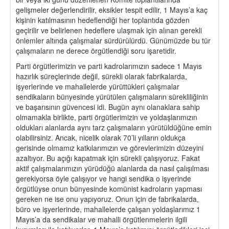
gelişmeler değerlendirilir, eksikler tespit edilir, 1 Mayıs’a kaç
kişinin katılmasının hedeflendiği her toplantıda gözden
geçirilir ve belirlenen hedeflere ulaşmak için alınan gerekli
önlemler altında çalışmalar sürdürülürdü. Günümüzde bu tür
çalışmaların ne derece örgütlendiği soru işaretidir.
Parti örgütlerimizin ve parti kadrolarımızın sadece 1 Mayıs
hazırlık süreçlerinde değil, sürekli olarak fabrikalarda,
işyerlerinde ve mahallelerde yürüttükleri çalışmalar
sendikaların bünyesinde yürütülen çalışmaların sürekliliğinin
ve başarısının güvencesi idi. Bugün aynı olanaklara sahip
olmamakla birlikte, parti örgütlerimizin ve yoldaşlarımızın
oldukları alanlarda aynı tarz çalışmaların yürütüldüğüne emin
olabilirsiniz. Ancak, nicelik olarak 70’li yılların oldukça
gerisinde olmamız katkılarımızın ve görevlerimizin düzeyini
azaltıyor. Bu açığı kapatmak için sürekli çalışıyoruz. Fakat
aktif çalışmalarımızın yürüdüğü alanlarda da nasıl çalışılması
gerekiyorsa öyle çalışıyor ve hangi sendika o işyerinde
örgütlüyse onun bünyesinde komünist kadroların yapması
gereken ne ise onu yapıyoruz. Onun için de fabrikalarda,
büro ve işyerlerinde, mahallelerde çalışan yoldaşlarımız 1
Mayıs’a da sendikalar ve mahalli örgütlenmelerin ilgili