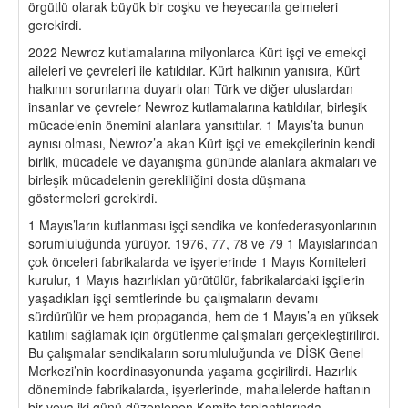
örgütlü olarak büyük bir coşku ve heyecanla gelmeleri
gerekirdi.
2022 Newroz kutlamalarına milyonlarca Kürt işçi ve emekçi
aileleri ve çevreleri ile katıldılar. Kürt halkının yanısıra, Kürt
halkının sorunlarına duyarlı olan Türk ve diğer uluslardan
insanlar ve çevreler Newroz kutlamalarına katıldılar, birleşik
mücadelenin önemini alanlara yansıttılar. 1 Mayıs’ta bunun
aynısı olması, Newroz’a akan Kürt işçi ve emekçilerinin kendi
birlik, mücadele ve dayanışma gününde alanlara akmaları ve
birleşik mücadelenin gerekliliğini dosta düşmana
göstermeleri gerekirdi.
1 Mayıs’ların kutlanması işçi sendika ve konfederasyonlarının
sorumluluğunda yürüyor. 1976, 77, 78 ve 79 1 Mayıslarından
çok önceleri fabrikalarda ve işyerlerinde 1 Mayıs Komiteleri
kurulur, 1 Mayıs hazırlıkları yürütülür, fabrikalardaki işçilerin
yaşadıkları işçi semtlerinde bu çalışmaların devamı
sürdürülür ve hem propaganda, hem de 1 Mayıs’a en yüksek
katılımı sağlamak için örgütlenme çalışmaları gerçekleştirilirdi.
Bu çalışmalar sendikaların sorumluluğunda ve DİSK Genel
Merkezi’nin koordinasyonunda yaşama geçirilirdi. Hazırlık
döneminde fabrikalarda, işyerlerinde, mahallelerde haftanın
bir veya iki günü düzenlenen Komite toplantılarında