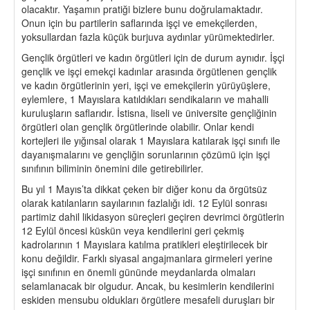
olacaktır. Yaşamın pratiği bizlere bunu doğrulamaktadır.
Onun için bu partilerin saflarında işçi ve emekçilerden,
yoksullardan fazla küçük burjuva aydınlar yürümektedirler.
Gençlik örgütleri ve kadın örgütleri için de durum aynıdır. İşçi
gençlik ve işçi emekçi kadınlar arasında örgütlenen gençlik
ve kadın örgütlerinin yeri, işçi ve emekçilerin yürüyüşlere,
eylemlere, 1 Mayıslara katıldıkları sendikaların ve mahalli
kuruluşların saflarıdır. İstisna, liseli ve üniversite gençliğinin
örgütleri olan gençlik örgütlerinde olabilir. Onlar kendi
kortejleri ile yığınsal olarak 1 Mayıslara katılarak işçi sınıfı ile
dayanışmalarını ve gençliğin sorunlarının çözümü için işçi
sınıfının biliminin önemini dile getirebilirler.
Bu yıl 1 Mayıs’ta dikkat çeken bir diğer konu da örgütsüz
olarak katılanların sayılarının fazlalığı idi. 12 Eylül sonrası
partimiz dahil likidasyon süreçleri geçiren devrimci örgütlerin
12 Eylül öncesi küskün veya kendilerini geri çekmiş
kadrolarının 1 Mayıslara katılma pratikleri eleştirilecek bir
konu değildir. Farklı siyasal angajmanlara girmeleri yerine
işçi sınıfının en önemli gününde meydanlarda olmaları
selamlanacak bir olgudur. Ancak, bu kesimlerin kendilerini
eskiden mensubu oldukları örgütlere mesafeli duruşları bir