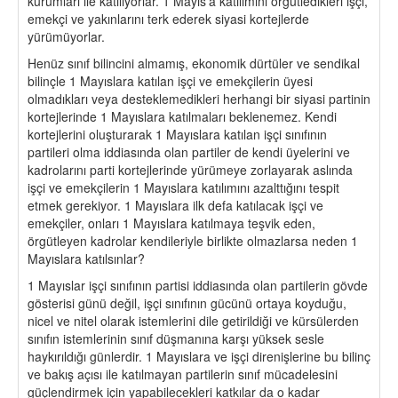
kurumları ile katılıyorlar. 1 Mayıs’a katılımını örgütledikleri işçi,
emekçi ve yakınlarını terk ederek siyasi kortejlerde
yürümüyorlar.
Henüz sınıf bilincini almamış, ekonomik dürtüler ve sendikal
bilinçle 1 Mayıslara katılan işçi ve emekçilerin üyesi
olmadıkları veya desteklemedikleri herhangi bir siyasi partinin
kortejlerinde 1 Mayıslara katılmaları beklenemez. Kendi
kortejlerini oluşturarak 1 Mayıslara katılan işçi sınıfının
partileri olma iddiasında olan partiler de kendi üyelerini ve
kadrolarını parti kortejlerinde yürümeye zorlayarak aslında
işçi ve emekçilerin 1 Mayıslara katılımını azalttığını tespit
etmek gerekiyor. 1 Mayıslara ilk defa katılacak işçi ve
emekçiler, onları 1 Mayıslara katılmaya teşvik eden,
örgütleyen kadrolar kendileriyle birlikte olmazlarsa neden 1
Mayıslara katılsınlar?
1 Mayıslar işçi sınıfının partisi iddiasında olan partilerin gövde
gösterisi günü değil, işçi sınıfının gücünü ortaya koyduğu,
nicel ve nitel olarak istemlerini dile getirildiği ve kürsülerden
sınıfın istemlerinin sınıf düşmanına karşı yüksek sesle
haykırıldığı günlerdir. 1 Mayıslara ve işçi direnişlerine bu bilinç
ve bakış açısı ile katılmayan partilerin sınıf mücadelesini
güçlendirmek için yapabilecekleri katkılar da o kadar