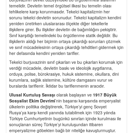
temelidir. Devletin temel örgütsel ilkesi bu temelin olası
tehlikelere karşı korunmasıdır. Tekelci kapitalizmin her
sorunu tekelci devletin sorunudur. Tekelci kapitalizm kendini
yeniden üretirken uluslararası ölçekte diğer tekellerle
ilişkilere girer. Bu ilişkiler devletin de bağımlılığını pekiştirir.
Sınıf karşıtlığı temelindeki bu örgütlenme statik değildir. Bu
ilişkilerin aldığı her biçimin ortaya çıkardığı sorunları çözmek
ve sınıf mücadelesinin ortaya çıkardığı tehditleri gidermek için
her defasında kendini yeniden tarifler.
Tekelci burjuvazinin sınıf çıkarları ve bu çıkarları korumak için
verdiği mücadele, devletin baskı ve ideolojik aygıtlarına,
orduya, polise, bürokrasiye, hukuk sistemine, okullara, dini
kurumlara, sağlık sistemine, kültüre damgasını vurur ve
buralarda tariflenir. İktidar bu tariflenmenin aracıdır.
Ulusal Kurtuluş Savaşı
olarak başlayan ve
1917 B
üyük
Sosyalist Ekim Devrimi
’nin başarısı karşısında emperyalist
ülkelerin politika değiştirerek, Türkiye’yi genç Sovyet
Rusya’ya karşı kendi yanında tutabilmek için 1923 yılında
Türkiye Cumhuriyetinin bugünkü sınırları içinde kurulması ile
sonuçlanan süreç Türkiye’yi kuruluşundan itibaren
emperyalizme göbekten bağlı bir niteliğe kavuşturmuştur.