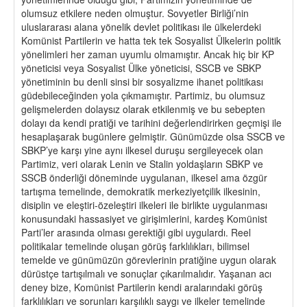
olumsuz etkilere neden olmuştur. Sovyetler Birliği’nin
uluslararası alana yönelik devlet politikası ile ülkelerdeki
Komünist Partilerin ve hatta tek tek Sosyalist Ülkelerin politik
yönelimleri her zaman uyumlu olmamıştır. Ancak hiç bir KP
yöneticisi veya Sosyalist Ülke yöneticisi, SSCB ve SBKP
yönetiminin bu denli sinsi bir sosyalizme ihanet politikası
güdebileceğinden yola çıkmamıştır. Partimiz, bu olumsuz
gelişmelerden dolaysız olarak etkilenmiş ve bu sebepten
dolayı da kendi pratiği ve tarihini değerlendirirken geçmişi ile
hesaplaşarak bugünlere gelmiştir. Günümüzde olsa SSCB ve
SBKP’ye karşı yine aynı ilkesel duruşu sergileyecek olan
Partimiz, veri olarak Lenin ve Stalin yoldaşların SBKP ve
SSCB önderliği döneminde uygulanan, ilkesel ama özgür
tartışma temelinde, demokratik merkeziyetçilik ilkesinin,
disiplin ve eleştiri-özeleştiri ilkeleri ile birlikte uygulanması
konusundaki hassasiyet ve girişimlerini, kardeş Komünist
Parti’ler arasında olması gerektiği gibi uygulardı. Reel
politikalar temelinde oluşan görüş farklılıkları, bilimsel
temelde ve günümüzün görevlerinin pratiğine uygun olarak
dürüstçe tartışılmalı ve sonuçlar çıkarılmalıdır. Yaşanan acı
deney bize, Komünist Partilerin kendi aralarındaki görüş
farklılıkları ve sorunları karşılıklı saygı ve ilkeler temelinde