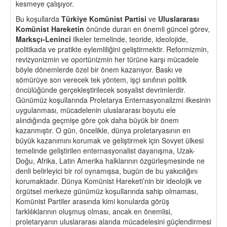
kesmeye çalışıyor.
Bu koşullarda
Türkiye Komü
nist Partisi
ve
Uluslararası
Komünist Hareketin
önünde duran en önemli güncel görev,
Marks
çı-Leninci
ilkeler temelinde, teoride, ideolojide,
politikada ve pratikte eylemliliğini geliştirmektir. Reformizmin,
revizyonizmin ve oportünizmin her türüne karşı mücadele
böyle dönemlerde özel bir önem kazanıyor. Baskı ve
sömürüye son verecek tek yöntem, işçi sınıfının politik
öncülüğünde gerçekleştirilecek sosyalist devrimlerdir.
Günümüz koşullarında Proletarya Enternasyonalizmi ilkesinin
uygulanması, mücadelenin uluslararası boyutu ele
alındığında geçmişe göre çok daha büyük bir önem
kazanmıştır. O gün, öncelikle, dünya proletaryasının en
büyük kazanımını korumak ve geliştirmek için Sovyet ülkesi
temelinde geliştirilen enternasyonalist dayanışma, Uzak-
Doğu, Afrika, Latin Amerika halklarının özgürleşmesinde ne
denli belirleyici bir rol oynamışsa, bugün de bu yakıcılığını
korumaktadır. Dünya Komünist Hareketi’nin bir ideolojik ve
örgütsel merkeze günümüz koşullarında sahip olmaması,
Komünist Partiler arasında kimi konularda görüş
farklılıklarının oluşmuş olması, ancak en önemlisi,
proletaryanın uluslararası alanda mücadelesini güçlendirmesi