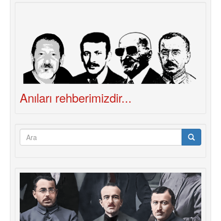
Anıları rehberimizdir...
Arama
formu
Ara