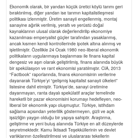
Ekonomik olarak, bir yandan küçük üretici köylü tarımı geri
bıraktırılmış, diğer yandan ise tarımın kapitalistleşmesi
politikası izlenmiştir. Üretim sanayii engellenmiş, montaj
sanayine ağırlık verilmiş, yeraltı ve yerüstü doğal
kaynaklarının ulusal olarak değerlendirilip ekonomiye
kazanılması emperyalist güçler tarafından yasaklanmış,
ancak kısmen kendi kontrollerinde ipotek altına alınmış ve
işletilmiştir. Özellikle 24 Ocak 1980 neo-liberal ekonomik
politikaların uygulanmaya başlanması ile finans kapital
dengesiz ve aşırı olarak geliştirilmiş, finans alanında büyük
bir spekülasyon ve rant ekonomisi yaratılmıştır. CIA, 2013
“Factbook” raporlarında, finans ekonomisinin verilerine
dayanarak Türkiye’yi “gelişmiş kapitalist sanayii ülkeleri”
listesine dahil etmiştir. Türkiye’de, sanayi üretimine
dayanmayan, ranta dayalı spekülatif araçlar temelinde
hareketli bir pazar ekonomisini korumayı hedefleyen, neo-
liberal bir ekonomik yapı oluşmuştur. Türkiye, istihdam
sağlama açısından yeterlilik göstermeyen, gizli ve açık
işsizliğin yaygın olduğu bir yapıya sahiptir. Araştırma,
geliştirme ve yeni buluş alanında Türkiye en alt düzeylerde
seyretmektedir. Kamu İktisadi Teşekküllerinin ve devlet
varlıklarının özelleştirilmesi ve uluslararası tekellerin