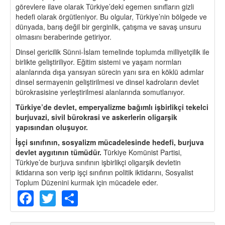
görevlere ilave olarak Türkiye’deki egemen sınıfların gizli
hedefi olarak örgütleniyor. Bu olgular, Türkiye’nin bölgede ve
dünyada, barış değil bir gerginlik, çatışma ve savaş unsuru
olmasını beraberinde getiriyor.
Dinsel gericilik Sünni-İslam temelinde toplumda milliyetçilik ile
birlikte geliştiriliyor. Eğitim sistemi ve yaşam normları
alanlarında dışa yansıyan sürecin yanı sıra en köklü adımlar
dinsel sermayenin geliştirilmesi ve dinsel kadroların devlet
bürokrasisine yerleştirilmesi alanlarında somutlanıyor.
Türkiye
’
de
devlet
, emperyalizme bağımlı işbirlik
ç
i tekelci
burjuvazi, sivil bürokrasi ve askerlerin oligarşik
yapısından oluşuyor.
İşçi sınıfının, sosyalizm mücadelesinde
hedefi
, burjuva
devlet aygıtının tümüdür.
Türkiye Komünist Partisi,
Türkiye’de burjuva sınıfının işbirlikçi oligarşik devletin
iktidarına son verip işçi sınıfının politik iktidarını, Sosyalist
Toplum Düzenini kurmak için mücadele eder.
Facebook
Twitter
Share