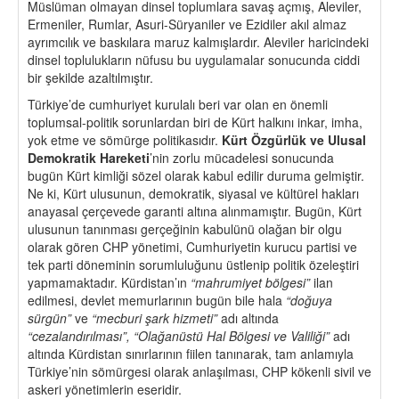
Müslüman olmayan dinsel toplumlara savaş açmış, Aleviler,
Ermeniler, Rumlar, Asuri-Süryaniler ve Ezidiler akıl almaz
ayrımcılık ve baskılara maruz kalmışlardır. Aleviler haricindeki
dinsel toplulukların nüfusu bu uygulamalar sonucunda ciddi
bir şekilde azaltılmıştır.
Türkiye’de cumhuriyet kurulalı beri var olan en önemli
toplumsal-politik sorunlardan biri de Kürt halkını inkar, imha,
yok etme ve sömürge politikasıdır.
Kürt
Ö
zgürlük ve Ulusal
Demokratik Hareketi
’nin zorlu mücadelesi sonucunda
bugün Kürt kimliği sözel olarak kabul edilir duruma gelmiştir.
Ne ki, Kürt ulusunun, demokratik, siyasal ve kültürel hakları
anayasal çerçevede garanti altına alınmamıştır. Bugün, Kürt
ulusunun tanınması gerçeğinin kabulünü olağan bir olgu
olarak gören CHP yönetimi, Cumhuriyetin kurucu partisi ve
tek parti döneminin sorumluluğunu üstlenip politik özeleştiri
yapmamaktadır. Kürdistan’ın
“
mahrumiyet b
ö
lgesi”
ilan
edilmesi, devlet memurlarının bugün bile hala
“
doğuya
sürgün”
ve
“
mecburi şark hizmeti”
adı altında
“
cezalandırılması”,
“
Olağanüstü Hal B
ö
lgesi ve Valiliği”
adı
altında Kürdistan sınırlarının fiilen tanınarak, tam anlamıyla
Türkiye’nin sömürgesi olarak anlaşılması, CHP kökenli sivil ve
askeri yönetimlerin eseridir.