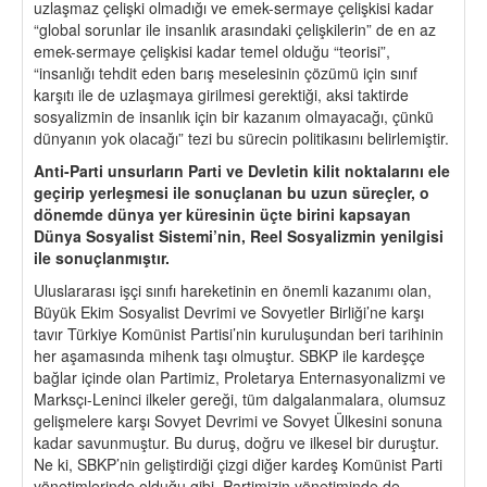
uzlaşmaz çelişki olmadığı ve emek-sermaye çelişkisi kadar
“global sorunlar ile insanlık arasındaki çelişkilerin” de en az
emek-sermaye çelişkisi kadar temel olduğu “teorisi”,
“insanlığı tehdit eden barış meselesinin çözümü için sınıf
karşıtı ile de uzlaşmaya girilmesi gerektiği, aksi taktirde
sosyalizmin de insanlık için bir kazanım olmayacağı, çünkü
dünyanın yok olacağı” tezi bu sürecin politikasını belirlemiştir.
Anti-Parti unsurların Parti ve Devletin kilit noktalarını ele
ge
ç
irip yerleşmesi ile sonu
ç
lanan bu uzun süre
çler, o
d
ö
nemde dünya yer küresinin üçte birini kapsayan
Dünya Sosyalist Sistemi
’
nin, Reel Sosyalizmin yenilgisi
ile sonu
ç
lanmıştır.
Uluslararası işçi sınıfı hareketinin en önemli kazanımı olan,
Büyük Ekim Sosyalist Devrimi ve Sovyetler Birliği’ne karşı
tavır Türkiye Komünist Partisi’nin kuruluşundan beri tarihinin
her aşamasında mihenk taşı olmuştur. SBKP ile kardeşçe
bağlar içinde olan Partimiz, Proletarya Enternasyonalizmi ve
Marksçı-Leninci ilkeler gereği, tüm dalgalanmalara, olumsuz
gelişmelere karşı Sovyet Devrimi ve Sovyet Ülkesini sonuna
kadar savunmuştur. Bu duruş, doğru ve ilkesel bir duruştur.
Ne ki, SBKP’nin geliştirdiği çizgi diğer kardeş Komünist Parti
yönetimlerinde olduğu gibi, Partimizin yönetiminde de