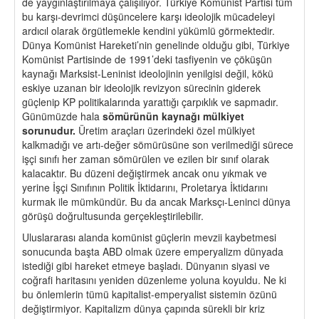
de yaygınlaştırılmaya çalışılıyor. Türkiye Komünist Partisi tüm
bu karşı-devrimci düşüncelere karşı ideolojik mücadeleyi
ardıcıl olarak örgütlemekle kendini yükümlü görmektedir.
Dünya Komünist Hareketi’nin genelinde olduğu gibi, Türkiye
Komünist Partisinde de 1991’deki tasfiyenin ve çöküşün
kaynağı Marksist-Leninist ideolojinin yenilgisi değil, kökü
eskiye uzanan bir ideolojik revizyon sürecinin giderek
güçlenip KP politikalarında yarattığı çarpıklık ve sapmadır.
Günümüzde hala
s
ö
mürünün kaynağı mülkiyet
sorunudur.
Üretim araçları üzerindeki özel mülkiyet
kalkmadığı ve artı-değer sömürüsüne son verilmediği sürece
işçi sınıfı her zaman sömürülen ve ezilen bir sınıf olarak
kalacaktır. Bu düzeni değiştirmek ancak onu yıkmak ve
yerine İşçi Sınıfının Politik İktidarını, Proletarya İktidarını
kurmak ile mümkündür. Bu da ancak Marksçı-Leninci dünya
görüşü doğrultusunda gerçekleştirilebilir.
Uluslararası alanda komünist güçlerin mevzii kaybetmesi
sonucunda başta ABD olmak üzere emperyalizm dünyada
istediği gibi hareket etmeye başladı. Dünyanın siyasi ve
coğrafi haritasını yeniden düzenleme yoluna koyuldu. Ne ki
bu önlemlerin tümü kapitalist-emperyalist sistemin özünü
değiştirmiyor. Kapitalizm dünya çapında sürekli bir kriz