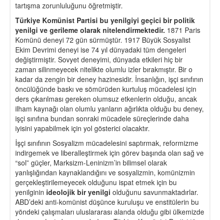
tartışma zorunluluğunu öğretmiştir.
Türkiye Komünist Partisi bu yenilgiyi ge
ç
ici bir politik
yenilgi ve gerileme olarak nitelendirmektedir.
1871 Paris
Komünü deneyi 72 gün sürmüştür. 1917 Büyük Sosyalist
Ekim Devrimi deneyi ise 74 yıl dünyadaki tüm dengeleri
değiştirmiştir. Sovyet deneyimi, dünyada etkileri hiç bir
zaman silinmeyecek nitelikte olumlu izler bırakmıştır. Bir o
kadar da zengin bir deney hazinesidir. İnsanlığın, işçi sınıfının
öncülüğünde baskı ve sömürüden kurtuluş mücadelesi için
ders çıkarılması gereken olumsuz etkenlerin olduğu, ancak
ilham kaynağı olan olumlu yanların ağırlıkta olduğu bu deney,
işçi sınıfına bundan sonraki mücadele süreçlerinde daha
iyisini yapabilmek için yol gösterici olacaktır.
İşçi sınıfının Sosyalizm mücadelesini saptırmak, reformizme
indirgemek ve liberalleştirmek için görev başında olan sağ ve
“sol” güçler, Marksizm-Leninizm’in bilimsel olarak
yanlışlığından kaynaklandığını ve sosyalizmin, komünizmin
gerçekleştirilemeyecek olduğunu ispat etmek için bu
yenilginin
ideolojik bir yenilgi
olduğunu savunmaktadırlar.
ABD’deki anti-komünist düşünce kuruluşu ve enstitülerin bu
yöndeki çalışmaları uluslararası alanda olduğu gibi ülkemizde