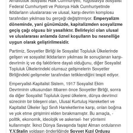
Arnavutluk Sosyalist Halk Cumhuriyeti, Yugoslavya Sosyalist
Federal Cumhuriyeti ve Polonya Halk Cumhuriyetinde
iktidarların uluslararası ve ulusal, karşı-devrim komplosu
tarafından yıkılması bu gerçeği değiştirmiyor.
Emperyalizm
d
ö
neminde, yani günümüzde, kapitalizmden sosyalizme
ge
ç
iş
ç
ağı olgusu bir yasallıktır. Belirleyici olan ulusal
ve uluslararası anlamda
ö
znel koşulların bu nesnelliğe
uygun olarak geliştirilmesidir.
Partimiz, Sovyetler Birliği ile Sosyalist Topluluk Ülkelerinde
gelişen ve sosyalist iktidarların yıkılması ile sonuçlanan karşı-
devrimin iç ve dış faktörlere dayalı olduğunu, diğer Sosyalist
Topluluk Ülkelerindeki olumsuz gelişmelerin Sovyetler
Birliğindeki gelişmeler tarafından tetiklendiğini tespit ediyor.
Emperyalist-Kapitalist Sistem, 1917 Sosyalist Ekim
Devriminin utkusundan itibaren önce Sovyetler Birliği, sonra
da diğer Sosyalist Topluluk üyesi ülkelere, dünya devrimci
sürecinin bir bileşeni olan, Ulusal Kurtuluş Hareketleri ve
Kapitalist Ülkeler İşçi Sınıfı Hareketlerine karşı, onları boğma
ve yok etme girişimini elden bırakmamıştır. Bu amaçla, -
politik, ekonomik, ideolojik ve askersel- her yöntemi
kullanmıştır. İkinci Dünya Savaşında faşist Alman ordularının
Y.V
.Stalin
yoldaşın önderliğinde
Sovyet Kızıl Ordusu