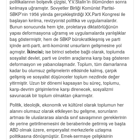
politikalarının bolşevik çizgisi, Y.V.Stalin’in ölümünden sonra
kırılmaya uğramıştır. Sovyetler Birliği Komünist Partisi-
SBKP’nin 1956 yılında gerçekleştirdiği XX.Parti Kongresi ile
başlayan kırılma, revizyonist politika ve uygulamalardır.
Bunun sonucunda hem içte, proletarya diktatörlüğünün
yapısı deformasyona uğramış ve uygulamalarda yanlışlıklar
baş göstermiştir, hem de SBKP bürokratikleşmiş ve parti
içinde anti-parti, anti-komünist unsurların gelişmesine yol
açmıştır.
İkincisi;
ise birinci sebebe bağlı olarak, toplumda
sosyalist devlet, parti ve üretim araçlarına karşı baş gösteren
deformasyon ve yabancılaşmadır. Toplum, tüm damarlarına
kadar bu olumsuz gelişmelerin etkisinde kalmış, çarpık
gelişmiş ve sosyalist düşünceler toplum nezdinde değer
yitirmiştir. Uzun bir dönemi kapsayan bu süreç, toplumu,
karşı-devrim girişimlerine karşı direnecek, sosyalizmi
savunacak bir toplum olmaktan çıkarmıştır.
Politik, ideolojik, ekonomik ve kültürel olarak toplumun her
alanını olumsuz olarak etkileyen bu gelişme, sorunların
artması ile uluslararası alanda sınıf savaşımının gereklerinin
de yerine getirilmemesini de beraberinde getirmiş ve başta
ABD olmak üzere, emperyalist merkezlerle uzlaşma
politikasına dönüşmüştür. Emek-sermaye çelişkisinin