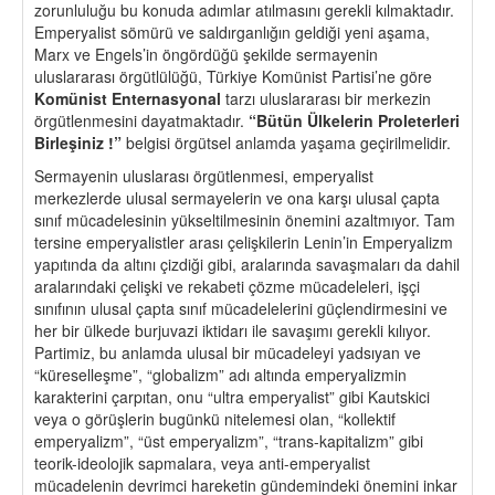
zorunluluğu bu konuda adımlar atılmasını gerekli kılmaktadır.
Emperyalist sömürü ve saldırganlığın geldiği yeni aşama,
Marx ve Engels’in öngördüğü şekilde sermayenin
uluslararası örgütlülüğü, Türkiye Komünist Partisi’ne göre
Komünist Enternasyonal
tarzı uluslararası bir merkezin
örgütlenmesini dayatmaktadır.
“
Bütün
Ü
lkelerin Proleterleri
Birleşiniz !”
belgisi örgütsel anlamda yaşama geçirilmelidir.
Sermayenin uluslarası örgütlenmesi, emperyalist
merkezlerde ulusal sermayelerin ve ona karşı ulusal çapta
sınıf mücadelesinin yükseltilmesinin önemini azaltmıyor. Tam
tersine emperyalistler arası çelişkilerin Lenin’in Emperyalizm
yapıtında da altını çizdiği gibi, aralarında savaşmaları da dahil
aralarındaki çelişki ve rekabeti çözme mücadeleleri, işçi
sınıfının ulusal çapta sınıf mücadelelerini güçlendirmesini ve
her bir ülkede burjuvazi iktidarı ile savaşımı gerekli kılıyor.
Partimiz, bu anlamda ulusal bir mücadeleyi yadsıyan ve
“küreselleşme”, “globalizm” adı altında emperyalizmin
karakterini çarpıtan, onu “ultra emperyalist” gibi Kautskici
veya o görüşlerin bugünkü nitelemesi olan, “kollektif
emperyalizm”, “üst emperyalizm”, “trans-kapitalizm” gibi
teorik-ideolojik sapmalara, veya anti-emperyalist
mücadelenin devrimci hareketin gündemindeki önemini inkar