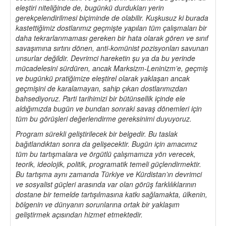
eleştiri niteliğinde de, bugünkü durdukları yerin
gerekçelendirilmesi biçiminde de olabilir. Kuşkusuz ki burada
kastettiğimiz dostlarımız geçmişte yapılan tüm çalışmaları bir
daha tekrarlanmaması gereken bir hata olarak gören ve sınıf
savaşımına sırtını dönen, anti-komünist pozisyonları savunan
unsurlar değildir. Devrimci hareketin şu ya da bu yerinde
mücadelesini sürdüren, ancak Marksizm-Leninizm’e, geçmiş
ve bugünkü pratiğimize eleştirel olarak yaklaşan ancak
geçmişini de karalamayan, sahip çıkan dostlarımızdan
bahsediyoruz. Parti tarihimizi bir bütünsellik içinde ele
aldığımızda bugün ve bundan sonraki savaş dönemleri için
tüm bu görüşleri değerlendirme gereksinimi duyuyoruz.
Program sürekli geliştirilecek bir belgedir. Bu taslak
bağıtlandıktan sonra da gelişecektir. Bugün için amacımız
tüm bu tartışmalara ve örgütlü çalışmamıza yön verecek,
teorik, ideolojik, politik, programatik temeli güçlendirmektir.
Bu tartışma aynı zamanda Türkiye ve Kürdistan’ın devrimci
ve sosyalist güçleri arasında var olan görüş farklılıklarının
dostane bir temelde tartışılmasına katkı sağlamakta, ülkenin,
bölgenin ve dünyanın sorunlarına ortak bir yaklaşım
geliştirmek açısından hizmet etmektedir.