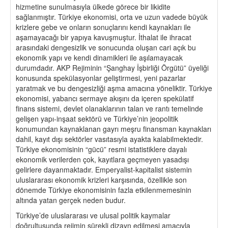
hizmetine sunulmasıyla ülkede görece bir likidite
sağlanmıştır. Türkiye ekonomisi, orta ve uzun vadede büyük
krizlere gebe ve onların sonuçlarını kendi kaynakları ile
aşamayacağı bir yapıya kavuşmuştur. İthalat ile ihracat
arasındaki dengesizlik ve sonucunda oluşan cari açık bu
ekonomik yapı ve kendi dinamikleri ile aşılamayacak
durumdadır. AKP Rejiminin “Şanghay İşbirliği Örgütü” üyeliği
konusunda spekülasyonlar geliştirmesi, yeni pazarlar
yaratmak ve bu dengesizliği aşma amacına yöneliktir. Türkiye
ekonomisi, yabancı sermaye akışını da içeren spekülatif
finans sistemi, devlet olanaklarının talan ve rantı temelinde
gelişen yapı-inşaat sektörü ve Türkiye’nin jeopolitik
konumundan kaynaklanan gayrı meşru finansman kaynakları
dahil, kayıt dışı sektörler vasıtasıyla ayakta kalabilmektedir.
Türkiye ekonomisinin “gücü” resmi istatistiklere dayalı
ekonomik verilerden çok, kayıtlara geçmeyen yasadışı
gelirlere dayanmaktadır. Emperyalist-kapitalist sistemin
uluslararası ekonomik krizleri karşısında, özellikle son
dönemde Türkiye ekonomisinin fazla etkilenmemesinin
altında yatan gerçek neden budur.
Türkiye’de uluslararası ve ulusal politik kaymalar
doğrultusunda rejimin sürekli dizayn edilmesi amacıyla