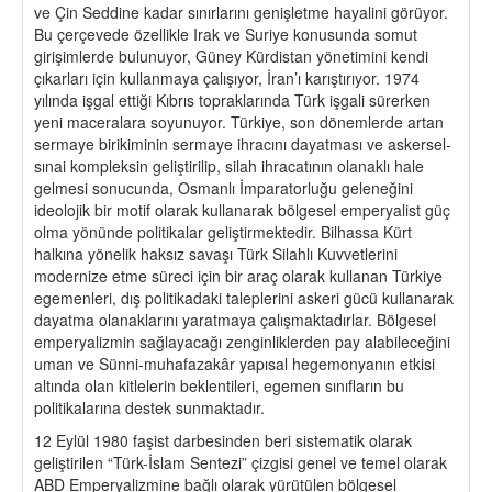
ve Çin Seddine kadar sınırlarını genişletme hayalini görüyor.
Bu çerçevede özellikle Irak ve Suriye konusunda somut
girişimlerde bulunuyor, Güney Kürdistan yönetimini kendi
çıkarları için kullanmaya çalışıyor, İran’ı karıştırıyor. 1974
yılında işgal ettiği Kıbrıs topraklarında Türk işgali sürerken
yeni maceralara soyunuyor. Türkiye, son dönemlerde artan
sermaye birikiminin sermaye ihracını dayatması ve askersel-
sınai kompleksin geliştirilip, silah ihracatının olanaklı hale
gelmesi sonucunda, Osmanlı İmparatorluğu geleneğini
ideolojik bir motif olarak kullanarak bölgesel emperyalist güç
olma yönünde politikalar geliştirmektedir. Bilhassa Kürt
halkına yönelik haksız savaşı Türk Silahlı Kuvvetlerini
modernize etme süreci için bir araç olarak kullanan Türkiye
egemenleri, dış politikadaki taleplerini askeri gücü kullanarak
dayatma olanaklarını yaratmaya çalışmaktadırlar. Bölgesel
emperyalizmin sağlayacağı zenginliklerden pay alabileceğini
uman ve Sünni-muhafazakâr yapısal hegemonyanın etkisi
altında olan kitlelerin beklentileri, egemen sınıfların bu
politikalarına destek sunmaktadır.
12 Eylül 1980 faşist darbesinden beri sistematik olarak
geliştirilen “Türk-İslam Sentezi” çizgisi genel ve temel olarak
ABD Emperyalizmine bağlı olarak yürütülen bölgesel