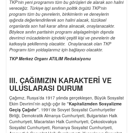
TKP’nin yeni programını tüm bu görüşleri de alarak son halini
vereceğiz. Türkiye işçi sınıfının politik örgütü TKP’nin
programı tüm bu çevrelerin, birikimlerin ve deneylerin
ışığında değerlendirilerek son halini alacak, tüzüksel
organlarda son hali karar altına alınacak, onaylanacaktır.
Böylece sınıfın partisinin programı alışılagelmişin dışında
devrimci mücadelenin içindeki çeşitli kişi ve çevrelerin de
katkısıyla şekillenmiş olacaktır. Onaylanacak olan TKP
Programı tüm yoldaşlarımız için bağlayıcı olacaktır.
TKP Merkez Organı ATILIM Redaksiyonu
III. ÇAĞIMIZIN KARAKTERİ VE
ULUSLARASI DURUM
Çağımız, Rusya’da 1917 yılında gerçekleşen, Büyük Sosyalist
Ekim Devrimi’nin açtığı çığır ile
“
Kapitalizmden Sosyalizme
Ge
ç
iş Çağıdır”
. 1991’de Sovyet Sosyalist Cumhuriyetler
Birliği, Demokratik Almanya Cumhuriyeti, Bulgaristan Halk
Cumhuriyeti, Macaristan Halk Cumhuriyeti, Çekoslovakya
Sosyalist Cumhuriyeti, Romanya Sosyalist Cumhuriyeti,