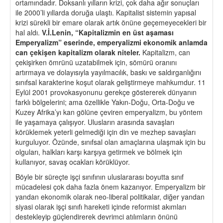
ortamındadır. Doksanlı yılların krizi, çok daha ağır sonuçları
ile 2000’li yıllarda doruğa ulaştı. Kapitalist sistemin yapısal
krizi sürekli bir emare olarak artık önüne geçemeyecekleri bir
hal aldı.
V.İ.Lenin,
“
Kapitalizmin en üst aşaması
Emperyalizm” eserinde, emperyalizmi ekonomik anlamda
can
ç
ekişen kapitalizm olarak niteler.
Kapitalizm, can
çekişirken ömrünü uzatabilmek için, sömürü oranını
artırmaya ve dolayısıyla yayılmacılık, baskı ve saldırganlığını
sınıfsal karakterine koşut olarak geliştirmeye mahkumdur. 11
Eylül 2001 provokasyonunu gerekçe göstererek dünyanın
farklı bölgelerini; ama özellikle Yakın-Doğu, Orta-Doğu ve
Kuzey Afrika’yı kan gölüne çeviren emperyalizm, bu yöntem
ile yaşamaya çalışıyor. Ulusların arasında savaşları
körüklemek yeterli gelmediği için din ve mezhep savaşları
kurguluyor. Özünde, sınıfsal olan amaçlarına ulaşmak için bu
olguları, halkları karşı karşıya getirmek ve bölmek için
kullanıyor, savaş ocakları körüklüyor.
Böyle bir süreçte işçi sınıfının uluslararası boyutta sınıf
mücadelesi çok daha fazla önem kazanıyor. Emperyalizm bir
yandan ekonomik olarak neo-liberal politikalar, diğer yandan
siyasi olarak işçi sınıfı hareketi içinde reformist akımları
destekleyip güçlendirerek devrimci atılımların önünü