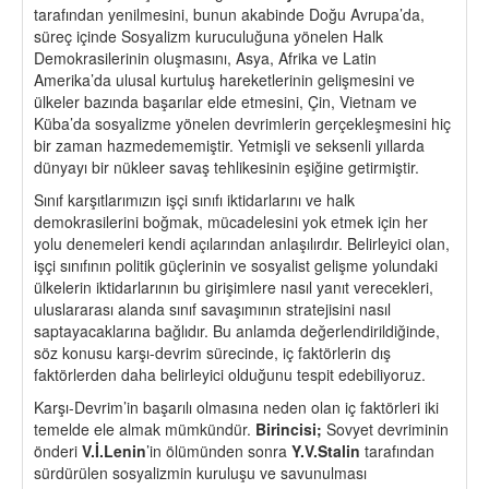
tarafından yenilmesini, bunun akabinde Doğu Avrupa’da,
süreç içinde Sosyalizm kuruculuğuna yönelen Halk
Demokrasilerinin oluşmasını, Asya, Afrika ve Latin
Amerika’da ulusal kurtuluş hareketlerinin gelişmesini ve
ülkeler bazında başarılar elde etmesini, Çin, Vietnam ve
Küba’da sosyalizme yönelen devrimlerin gerçekleşmesini hiç
bir zaman hazmedememiştir. Yetmişli ve seksenli yıllarda
dünyayı bir nükleer savaş tehlikesinin eşiğine getirmiştir.
Sınıf karşıtlarımızın işçi sınıfı iktidarlarını ve halk
demokrasilerini boğmak, mücadelesini yok etmek için her
yolu denemeleri kendi açılarından anlaşılırdır. Belirleyici olan,
işçi sınıfının politik güçlerinin ve sosyalist gelişme yolundaki
ülkelerin iktidarlarının bu girişimlere nasıl yanıt verecekleri,
uluslararası alanda sınıf savaşımının stratejisini nasıl
saptayacaklarına bağlıdır. Bu anlamda değerlendirildiğinde,
söz konusu karşı-devrim sürecinde, iç faktörlerin dış
faktörlerden daha belirleyici olduğunu tespit edebiliyoruz.
Karşı-Devrim’in başarılı olmasına neden olan iç faktörleri iki
temelde ele almak mümkündür.
Birincisi;
Sovyet devriminin
önderi
V.İ.Lenin
’in ölümünden sonra
Y.V.
Stalin
tarafından
sürdürülen sosyalizmin kuruluşu ve savunulması