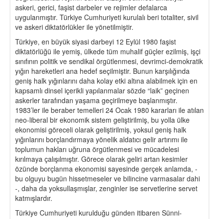
askeri, gerici, faşist darbeler ve rejimler defalarca
uygulanmıştır. Türkiye Cumhuriyeti kurulalı beri totaliter, sivil
ve askeri diktatörlükler ile yönetilmiştir.
Türkiye, en büyük siyasi darbeyi 12 Eylül 1980 faşist
diktatörlüğü ile yemiş, ülkede tüm muhalif güçler ezilmiş, işçi
sınıfının politik ve sendikal örgütlenmesi, devrimci-demokratik
yığın hareketleri ana hedef seçilmiştir. Bunun karşılığında
geniş halk yığınlarını daha kolay etki altına alabilmek için en
kapsamlı dinsel içerikli yapılanmalar sözde “laik” geçinen
askerler tarafından yaşama geçirilmeye başlanmıştır.
1983’ler ile beraber temelleri 24 Ocak 1980 kararları ile atılan
neo-liberal bir ekonomik sistem geliştirilmiş, bu yolla ülke
ekonomisi göreceli olarak geliştirilmiş, yoksul geniş halk
yığınlarını borçlandırmaya yönelik aldatıcı gelir artırımı ile
toplumun hakları uğruna örgütlenmesi ve mücadelesi
kırılmaya çalışılmıştır. Görece olarak geliri artan kesimler
özünde borçlanma ekonomisi sayesinde gerçek anlamda, -
bu olguyu bugün hissetmeseler ve bilincine varmasalar dahi
-, daha da yoksullaşmışlar, zenginler ise servetlerine servet
katmışlardır.
Türkiye Cumhuriyeti kurulduğu günden itibaren Sünni-