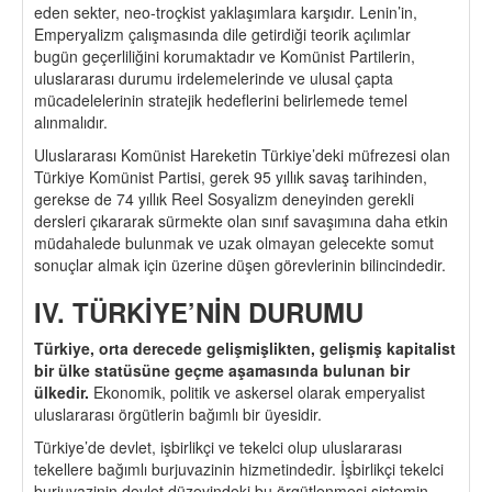
eden sekter, neo-troçkist yaklaşımlara karşıdır. Lenin’in,
Emperyalizm çalışmasında dile getirdiği teorik açılımlar
bugün geçerliliğini korumaktadır ve Komünist Partilerin,
uluslararası durumu irdelemelerinde ve ulusal çapta
mücadelelerinin stratejik hedeflerini belirlemede temel
alınmalıdır.
Uluslararası Komünist Hareketin Türkiye’deki müfrezesi olan
Türkiye Komünist Partisi, gerek 95 yıllık savaş tarihinden,
gerekse de 74 yıllık Reel Sosyalizm deneyinden gerekli
dersleri çıkararak sürmekte olan sınıf savaşımına daha etkin
müdahalede bulunmak ve uzak olmayan gelecekte somut
sonuçlar almak için üzerine düşen görevlerinin bilincindedir.
IV
. TÜ
RKİYE
’
Nİ
N DURUMU
Türkiye, orta derecede gelişmişlikten, gelişmiş kapitalist
bir ü
lke stat
üsüne ge
ç
me aşamasında bulunan bir
ülkedir.
Ekonomik, politik ve askersel olarak emperyalist
uluslararası örgütlerin bağımlı bir üyesidir.
Türkiye’de devlet, işbirlikçi ve tekelci olup uluslararası
tekellere bağımlı burjuvazinin hizmetindedir. İşbirlikçi tekelci
burjuvazinin devlet düzeyindeki bu örgütlenmesi sistemin