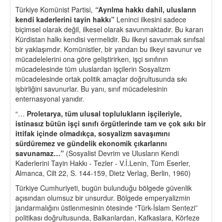
Türkiye Komünist Partisi,
“
Ayrılma hakkı dahil, ulusların
kendi kaderlerini tayin hakkı”
Leninci ilkesini sadece
biçimsel olarak değil, ilkesel olarak savunmaktadır. Bu kararı
Kürdistan halkı kendisi vermelidir. Bu ilkeyi savunmak sınıfsal
bir yaklaşımdır. Komünistler, bir yandan bu ilkeyi savunur ve
mücadelelerini ona göre geliştirirken, işçi sınıfının
mücadelesinde tüm uluslardan işçilerin Sosyalizm
mücadelesinde ortak politik amaçlar doğrultusunda sıkı
işbirliğini savunurlar. Bu yanı, sınıf mücadelesinin
enternasyonal yanıdır.
“…
Proletarya, t
üm ulusal toplulukların işçileriyle,
istinasız bütün işçi sınıfı
ö
rgütlerinde tam ve
ç
ok sıkı bir
ittifak i
ç
inde olmadık
ç
a, sosyalizm savaşımını
sürdüremez ve gündelik ekonomik çıkarlarını
savunamaz…”
(Sosyalist Devrim ve Ulusların Kendi
Kaderlerini Tayin Hakkı - Tezler - V.İ.Lenin, Tüm Eserler,
Almanca, Cilt 22, S. 144-159, Dietz Verlag, Berlin, 1960)
Türkiye Cumhuriyeti, bugün bulunduğu bölgede güvenlik
açısından olumsuz bir unsurdur. Bölgede emperyalizmin
jandarmalığını üstlenmesinin ötesinde “Türk-İslam Sentezi”
politikası doğrultusunda, Balkanlardan, Kafkaslara, Körfeze