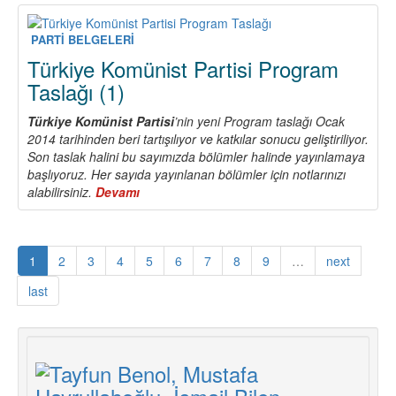
Komünist
Partisi
Program
PARTİ BELGELERİ
Taslağı
Türkiye Komünist Partisi Program
(2)
Taslağı (1)
Türkiye Komünist Partisi
’nin yeni Program taslağı Ocak
2014 tarihinden beri tartışılıyor ve katkılar sonucu geliştiriliyor.
Son taslak halini bu sayımızda bölümler halinde yayınlamaya
başlıyoruz. Her sayıda yayınlanan bölümler için notlarınızı
alabilirsiniz.
Devamı
about
Türkiye
Komünist
Partisi
1
2
3
4
5
6
7
8
9
…
next
Program
Taslağı
last
(1)