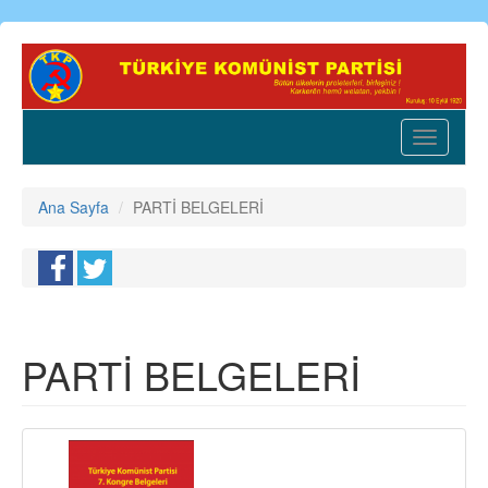
Ana
içeriğe
atla
Toggle
navigatio
Ana Sayfa
PARTİ BELGELERİ
PARTİ BELGELERİ