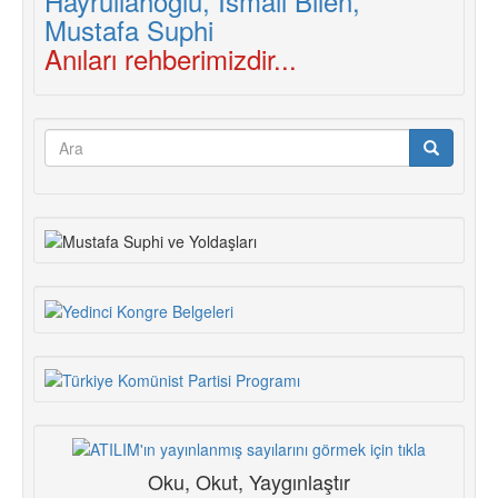
Anıları rehberimizdir...
Arama
formu
Ara
Oku, Okut, Yaygınlaştır