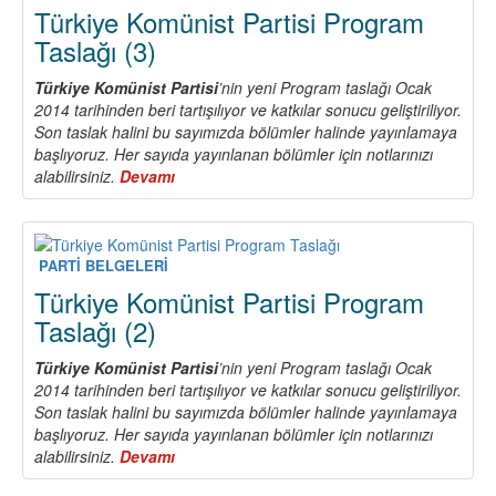
Taslağı
Türkiye Komünist Partisi Program
(4)
Taslağı (3)
Türkiye Komünist Partisi
’nin yeni Program taslağı Ocak
2014 tarihinden beri tartışılıyor ve katkılar sonucu geliştiriliyor.
Son taslak halini bu sayımızda bölümler halinde yayınlamaya
başlıyoruz. Her sayıda yayınlanan bölümler için notlarınızı
alabilirsiniz.
Devamı
about
Türkiye
Komünist
Partisi
Program
PARTİ BELGELERİ
Taslağı
Türkiye Komünist Partisi Program
(3)
Taslağı (2)
Türkiye Komünist Partisi
’nin yeni Program taslağı Ocak
2014 tarihinden beri tartışılıyor ve katkılar sonucu geliştiriliyor.
Son taslak halini bu sayımızda bölümler halinde yayınlamaya
başlıyoruz. Her sayıda yayınlanan bölümler için notlarınızı
alabilirsiniz.
Devamı
about
Türkiye