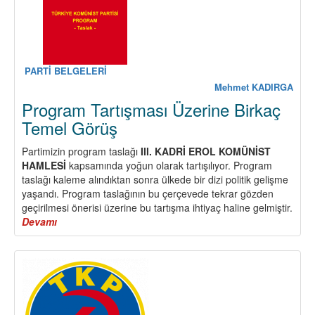
Bölümü
PARTİ BELGELERİ
Mehmet KADIRGA
Program Tartışması Üzerine Birkaç
Temel Görüş
Partimizin program taslağı
III. KADRİ EROL KOMÜNİST
HAMLESİ
kapsamında yoğun olarak tartışılıyor. Program
taslağı kaleme alındıktan sonra ülkede bir dizi politik gelişme
yaşandı. Program taslağının bu çerçevede tekrar gözden
geçirilmesi önerisi üzerine bu tartışma ihtiyaç haline gelmiştir.
Devamı
about
Program
Tartışması
Üzerine
Birkaç
Temel
Görüş