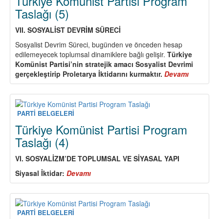
Türkiye Komünist Partisi Program
Taslağı (5)
VII. SOSYALİ
ST DEVR
İM S
Ü
RECİ
Sosyalist Devrim Süreci, bugünden ve önceden hesap
edilemeyecek toplumsal dinamiklere bağlı gelişir.
Türkiye
Komü
nist Partisi
’
nin stratejik amacı Sosyalist Devrimi
ger
ç
ekleştirip Proletarya İ
ktidar
ını kurmaktır.
Devamı
about
Türkiye
Komünis
Partisi
Program
PARTİ BELGELERİ
Taslağı
Türkiye Komünist Partisi Program
(5)
Taslağı (4)
VI. SOSYALİZM
’
DE TOPLUMSAL VE SİYASAL YAPI
Siyasal İ
ktidar:
Devamı
about
Türkiye
Komünist
Partisi
Program
PARTİ BELGELERİ